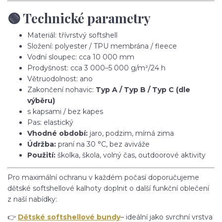
🟢 Technické parametry
Materiál: třívrstvý softshell
Složení: polyester / TPU membrána / fleece
Vodní sloupec: cca 10 000 mm
Prodyšnost: cca 3 000–5 000 g/m²/24 h
Větruodolnost: ano
Zakončení nohavic:
Typ A / Typ B / Typ C (dle
výběru)
s kapsami / bez kapes
Pas: elastický
Vhodné období:
jaro, podzim, mírná zima
Údržba:
praní na 30 °C, bez aviváže
Použití:
školka, škola, volný čas, outdoorové aktivity
Pro maximální ochranu v každém počasí doporučujeme
dětské softshellové kalhoty doplnit o další funkční oblečení
z naší nabídky:
👉
Dětské softshellové bundy
– ideální jako svrchní vrstva