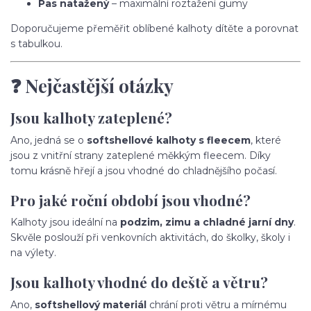
Pas natažený
– maximální roztažení gumy
Doporučujeme přeměřit oblíbené kalhoty dítěte a porovnat
s tabulkou.
❓ Nejčastější otázky
Jsou kalhoty zateplené?
Ano, jedná se o
softshellové kalhoty s fleecem
, které
jsou z vnitřní strany zateplené měkkým fleecem. Díky
tomu krásně hřejí a jsou vhodné do chladnějšího počasí.
Pro jaké roční období jsou vhodné?
Kalhoty jsou ideální na
podzim, zimu a chladné jarní dny
.
Skvěle poslouží při venkovních aktivitách, do školky, školy i
na výlety.
Jsou kalhoty vhodné do deště a větru?
Ano,
softshellový materiál
chrání proti větru a mírnému