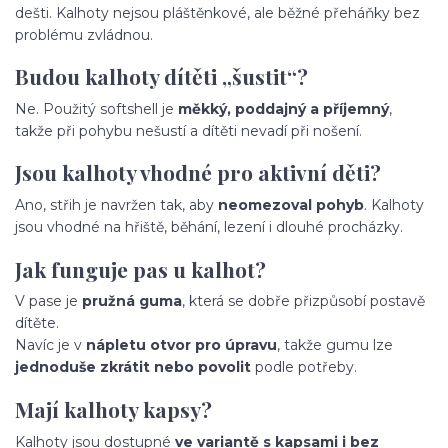
dešti. Kalhoty nejsou pláštěnkové, ale běžné přeháňky bez
problému zvládnou.
Budou kalhoty dítěti „šustit“?
Ne. Použitý softshell je
měkký, poddajný a příjemný
,
takže při pohybu nešustí a dítěti nevadí při nošení.
Jsou kalhoty vhodné pro aktivní děti?
Ano, střih je navržen tak, aby
neomezoval pohyb
. Kalhoty
jsou vhodné na hřiště, běhání, lezení i dlouhé procházky.
Jak funguje pas u kalhot?
V pase je
pružná guma
, která se dobře přizpůsobí postavě
dítěte.
Navíc je v
nápletu otvor pro úpravu
, takže gumu lze
jednoduše zkrátit nebo povolit
podle potřeby.
Mají kalhoty kapsy?
Kalhoty jsou dostupné
ve variantě s kapsami i bez