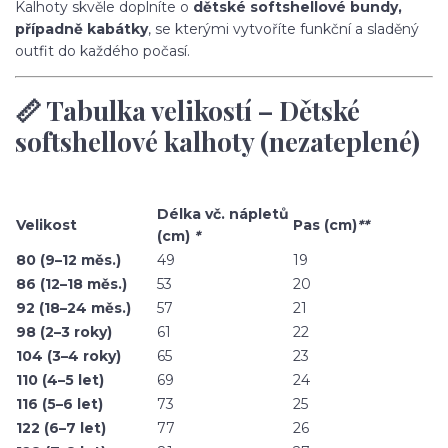
Kalhoty skvěle doplníte o
dětské softshellové bundy,
případně kabátky
, se kterými vytvoříte funkční a sladěný
outfit do každého počasí.
📏 Tabulka velikostí – Dětské
softshellové kalhoty (nezateplené)
Délka vč. nápletů
Velikost
Pas (cm)
**
(cm)
*
80 (9–12 měs.)
49
19
86 (12–18 měs.)
53
20
92 (18–24 měs.)
57
21
98 (2–3 roky)
61
22
104 (3–4 roky)
65
23
110 (4–5 let)
69
24
116 (5–6 let)
73
25
122 (6–7 let)
77
26