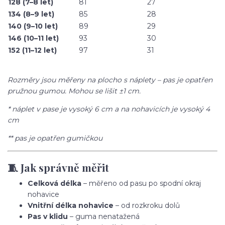
128 (7–8 let)
81
27
134 (8–9 let)
85
28
140 (9–10 let)
89
29
146 (10–11 let)
93
30
152 (11–12 let)
97
31
Rozměry jsou měřeny na plocho s náplety – pas je opatřen
pružnou gumou. Mohou se lišit ±1 cm.
* náplet v pase je vysoký 6 cm a na nohavicích je vysoký 4
cm
** pas je opatřen gumičkou
🧵 Jak správně měřit
Celková délka
– měřeno od pasu po spodní okraj
nohavice
Vnitřní délka nohavice
– od rozkroku dolů
Pas v klidu
– guma nenatažená