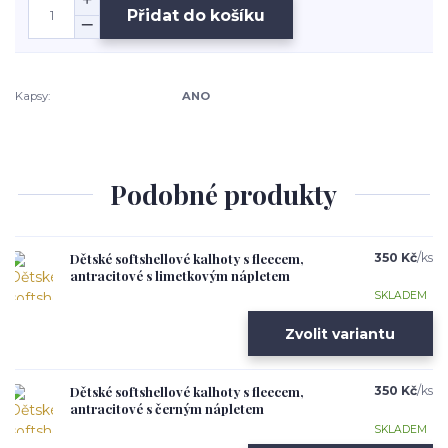
Přidat do košíku
Kapsy:
ANO
Podobné produkty
Dětské softshellové kalhoty s fleecem,
350 Kč
/
ks
antracitové s limetkovým nápletem
SKLADEM
Zvolit variantu
Dětské softshellové kalhoty s fleecem,
350 Kč
/
ks
antracitové s černým nápletem
SKLADEM