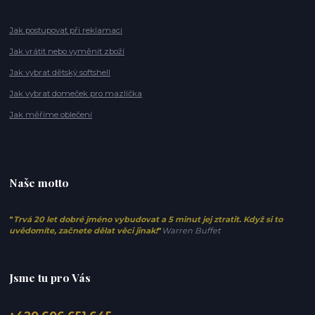
Jak postupovat při reklamaci
Jak vrátit nebo vyměnit zboží
Jak vybrat dětský softshell
Jak vybrat domeček pro mazlíčka
Jak měříme oblečení
Naše motto
"
Trvá 20 let dobré jméno vybudovat a 5 minut jej ztratit. Když si to
uvědomíte, začnete dělat věci jinak!
"
Warren Buffet
Jsme tu pro Vás