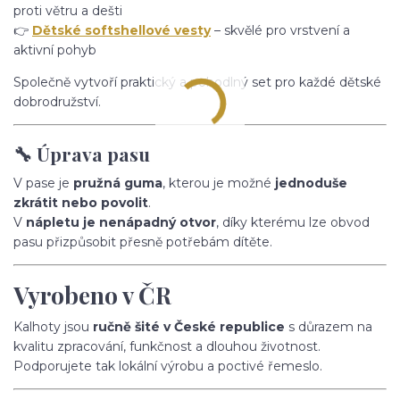
proti větru a dešti
👉
Dětské softshellové vesty
– skvělé pro vrstvení a
aktivní pohyb
Společně vytvoří praktický a pohodlný set pro každé dětské
dobrodružství.
🔧 Úprava pasu
V pase je
pružná guma
, kterou je možné
jednoduše
zkrátit nebo povolit
.
V
nápletu je nenápadný otvor
, díky kterému lze obvod
pasu přizpůsobit přesně potřebám dítěte.
Vyrobeno v ČR
Kalhoty jsou
ručně šité v České republice
s důrazem na
kvalitu zpracování, funkčnost a dlouhou životnost.
Podporujete tak lokální výrobu a poctivé řemeslo.