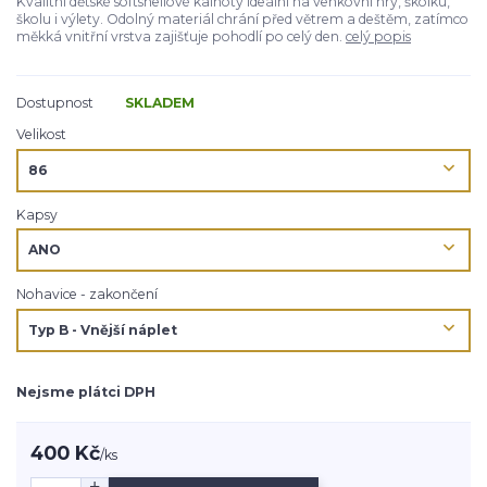
Kvalitní dětské softshellové kalhoty ideální na venkovní hry, školku,
školu i výlety. Odolný materiál chrání před větrem a deštěm, zatímco
měkká vnitřní vrstva zajišťuje pohodlí po celý den.
celý popis
Dostupnost
SKLADEM
Velikost
Kapsy
Nohavice - zakončení
Nejsme plátci DPH
400 Kč
/
ks