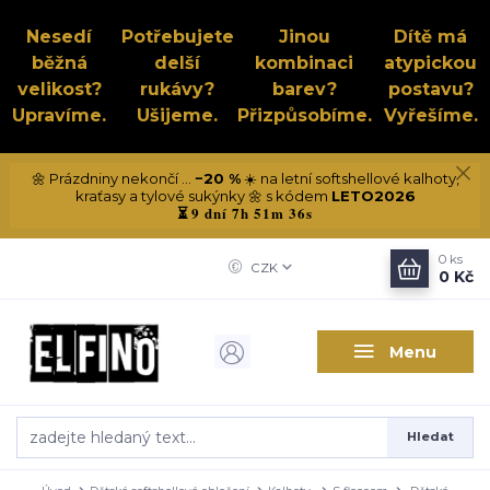
Nesedí
Potřebujete
Jinou
Dítě má
běžná
delší
kombinaci
atypickou
velikost?
rukávy?
barev?
postavu?
Upravíme.
Ušijeme.
Přizpůsobíme.
Vyřešíme.
🌼 Prázdniny nekončí ...
−20 %
☀️ na letní softshellové kalhoty,
kraťasy a tylové sukýnky 🌼 s kódem
LETO2026
9 dní 7h 51m 35s
⏳
0
ks
CZK
0 Kč
Menu
Hledat