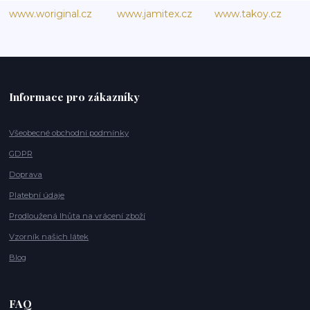
www.woriginal.cz
www.jamitex.cz
www.takoy.cz
Informace pro zákazníky
Všeobecné obchodní podmínky
GDPR
Doprava
Platební údaje
Prodloužená lhůta na vrácení zboží
Vzorník našich látek
Blog
FAQ