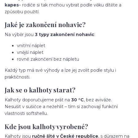
kapes
– rodiče si tak mohou vybrat podle věku dítěte a
způsobu použití.
Jaké je zakončení nohavic?
Na výběr jsou
3 typy zakončení nohavic
:
vnitřní náplet
vnější náplet
rovné zakončení bez nápletu
Každý typ má své výhody a lze jej zvolit podle stylu i
praktičnosti.
Jak se o kalhoty starat?
Kalhoty doporučujeme prát na
30 °C
, bez aviváže.
Nesušit v sušičce a nežehlit – tím si zachovají funkční
vlastnosti softshellu.
Kde jsou kalhoty vyrobené?
Kalhoty jsou
ručně šité v České republice
, s důrazem na