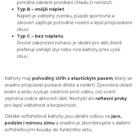
pomáhá zabránit pronikání chladu či nečistot.
Typ B – vnější náplet
Náplet je viditelný zvenku, působí sportovně a
zároveň zajišťuje pohodlné nošení a lepší přizpůsobení
obuvi.
Typ C – bez nápletu
Rovné zakončení nohavic je ideální pro děti, které
preferují volnější styl nebo nosí kalhoty přes vyšší
obuv.
Kalhoty mají
pohodlný střih s elastickým pasem
, který se
snadno přizpůsobí postavě dítěte a neškrtí. Zpevněná oblast
kolen a sedu zvyšuje odolnost proti oděru, což ocení
zejména rodiče aktivních dětí. Nechybí ani
reflexní prvky
pro lepší viditelnost a bezpečnost.
Dětské softshellové kalhoty jsou ideální volbou na
jaro,
podzim i mírnou zimu
a snadno je zkombinujete s dalšími
softshellovými kousky do funkčního setu.