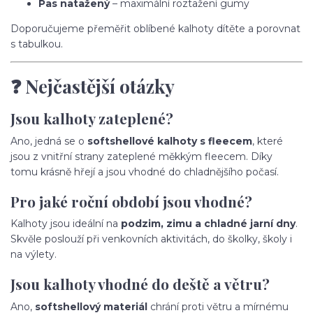
Pas natažený
– maximální roztažení gumy
Doporučujeme přeměřit oblíbené kalhoty dítěte a porovnat
s tabulkou.
❓ Nejčastější otázky
Jsou kalhoty zateplené?
Ano, jedná se o
softshellové kalhoty s fleecem
, které
jsou z vnitřní strany zateplené měkkým fleecem. Díky
tomu krásně hřejí a jsou vhodné do chladnějšího počasí.
Pro jaké roční období jsou vhodné?
Kalhoty jsou ideální na
podzim, zimu a chladné jarní dny
.
Skvěle poslouží při venkovních aktivitách, do školky, školy i
na výlety.
Jsou kalhoty vhodné do deště a větru?
Ano,
softshellový materiál
chrání proti větru a mírnému