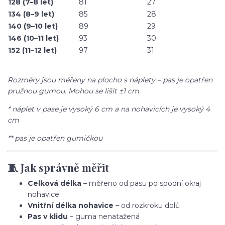
128 (7–8 let)
81
27
134 (8–9 let)
85
28
140 (9–10 let)
89
29
146 (10–11 let)
93
30
152 (11–12 let)
97
31
Rozměry jsou měřeny na plocho s náplety – pas je opatřen
pružnou gumou. Mohou se lišit ±1 cm.
* náplet v pase je vysoký 6 cm a na nohavicích je vysoký 4
cm
** pas je opatřen gumičkou
🧵 Jak správně měřit
Celková délka
– měřeno od pasu po spodní okraj
nohavice
Vnitřní délka nohavice
– od rozkroku dolů
Pas v klidu
– guma nenatažená