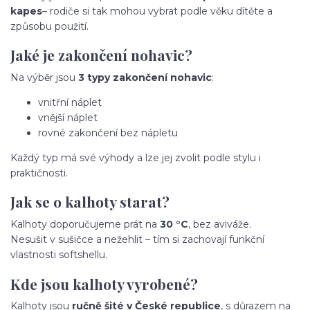
kapes
– rodiče si tak mohou vybrat podle věku dítěte a
způsobu použití.
Jaké je zakončení nohavic?
Na výběr jsou
3 typy zakončení nohavic
:
vnitřní náplet
vnější náplet
rovné zakončení bez nápletu
Každý typ má své výhody a lze jej zvolit podle stylu i
praktičnosti.
Jak se o kalhoty starat?
Kalhoty doporučujeme prát na
30 °C
, bez aviváže.
Nesušit v sušičce a nežehlit – tím si zachovají funkční
vlastnosti softshellu.
Kde jsou kalhoty vyrobené?
Kalhoty jsou
ručně šité v České republice
, s důrazem na