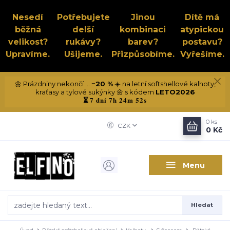
Nesedí
Potřebujete
Jinou
Dítě má
běžná
delší
kombinaci
atypickou
velikost?
rukávy?
barev?
postavu?
Upravíme.
Ušijeme.
Přizpůsobíme.
Vyřešíme.
🌼 Prázdniny nekončí ...
−20 %
☀️ na letní softshellové kalhoty,
kraťasy a tylové sukýnky 🌼 s kódem
LETO2026
7 dní 7h 24m 51s
⏳
0
ks
CZK
0 Kč
Menu
Hledat