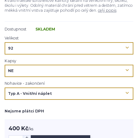
Kvalitní dětské softshellové kalhoty ideální na venkovní hry, školku,
školu i výlety. Odolný materiál chrání před větrem a deštěm, zatímco
měkká vnitřní vrstva zajišťuje pohodlí po celý den.
celý popis
Dostupnost
SKLADEM
Velikost
Kapsy
Nohavice - zakončení
Nejsme plátci DPH
400 Kč
/
ks