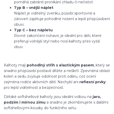
pomáhá zabránit pronikání chladu či nečistot.
Typ B – vnější náplet
Náplet je viditelný zvenku, působí sportovně a
zároveň zajišťuje pohodlné nošení a lepší přizpůsobení
obuvi.
Typ C – bez nápletu
Rovné zakončení nohavic je ideální pro děti, které
preferují volnější styl nebo nosí kalhoty přes vyšší
obuv.
Kalhoty mají
pohodlný střih s elastickým pasem
, který se
snadno přizpůsobí postavě dítěte a neškrtí. Zpevněná oblast
kolen a sedu zvyšuje odolnost proti oděru, což ocení
zejména rodiče aktivních dětí. Nechybí ani
reflexní prvky
pro lepší viditelnost a bezpečnost.
Dětské softshellové kalhoty jsou ideální volbou na
jaro,
podzim i mírnou zimu
a snadno je zkombinujete s dalšími
softshellovými kousky do funkčního setu.