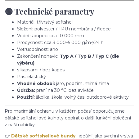
🟢 Technické parametry
Materiál: třívrstvý softshell
Složení: polyester / TPU membrána / fleece
Vodní sloupec: cca 10 000 mm
Prodyšnost: cca 3 000–5 000 g/m²/24 h
Větruodolnost: ano
Zakončení nohavic:
Typ A / Typ B / Typ C (dle
výběru)
s kapsami / bez kapes
Pas: elastický
Vhodné období:
jaro, podzim, mírná zima
Údržba:
praní na 30 °C, bez aviváže
Použití:
školka, škola, volný čas, outdoorové aktivity
Pro maximální ochranu v každém počasí doporučujeme
dětské softshellové kalhoty doplnit o další funkční oblečení
z naší nabídky:
👉
Dětské softshellové bundy
– ideální jako svrchní vrstva