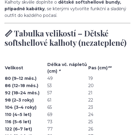
Kalhoty skvěle doplníte o
dětské softshellové bundy,
případně kabátky
, se kterými vytvoříte funkční a sladěný
outfit do každého počasí.
📏 Tabulka velikostí – Dětské
softshellové kalhoty (nezateplené)
Délka vč. nápletů
Velikost
Pas (cm)
**
(cm)
*
80 (9–12 měs.)
49
19
86 (12–18 měs.)
53
20
92 (18–24 měs.)
57
21
98 (2–3 roky)
61
22
104 (3–4 roky)
65
23
110 (4–5 let)
69
24
116 (5–6 let)
73
25
122 (6–7 let)
77
26