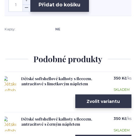
Přidat do košíku
Kapsy:
NE
Podobné produkty
Dětské softshellové kalhoty s fleecem,
350 Kč
/
ks
antracitové s limetkovým nápletem
SKLADEM
Zvolit variantu
Dětské softshellové kalhoty s fleecem,
350 Kč
/
ks
antracitové s černým nápletem
SKLADEM