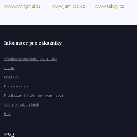
www.woriginal.cz
www.jamitex.cz
www.takoy.cz
Informace pro zákazníky
Všeobecné obchodní podmínky
GDPR
Doprava
Platební údaje
Prodloužená lhůta na vrácení zboží
Vzorník našich látek
Blog
FAQ