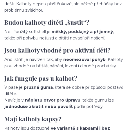
dešti. Kalhoty nejsou pláštěnkové, ale běžné přeháňky bez
problému zvládnou.
Budou kalhoty dítěti „šustit“?
Ne. Použitý softshell je
měkký, poddajný a příjemný
,
takže při pohybu nešustí a dítěti nevadí při nošení.
Jsou kalhoty vhodné pro aktivní děti?
Ano, střih je navržen tak, aby
neomezoval pohyb
. Kalhoty
jsou vhodné na hřiště, běhání, lezení i dlouhé procházky.
Jak funguje pas u kalhot?
V pase je
pružná guma
, která se dobře přizpůsobí postavě
dítěte.
Navíc je v
nápletu otvor pro úpravu
, takže gumu lze
jednoduše zkrátit nebo povolit
podle potřeby.
Mají kalhoty kapsy?
Kalhoty jsou dostupné
ve variantě s kapsami i bez