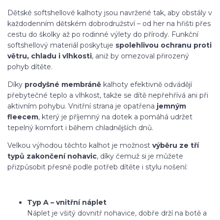
Dětské softshellové kalhoty jsou navržené tak, aby obstály v
každodenním dětském dobrodružství – od her na hřišti přes
cestu do školky až po rodinné výlety do přírody. Funkční
softshellový materiál poskytuje
spolehlivou ochranu proti
větru, chladu i vlhkosti
, aniž by omezoval přirozený
pohyb dítěte.
Díky
prodyšné membráně
kalhoty efektivně odvádějí
přebytečné teplo a vlhkost, takže se dítě nepřehřívá ani při
aktivním pohybu. Vnitřní strana je opatřena
jemným
fleecem
, který je příjemný na dotek a pomáhá udržet
tepelný komfort i během chladnějších dnů.
Velkou výhodou těchto kalhot je možnost
výběru ze tří
typů zakončení nohavic
, díky čemuž si je můžete
přizpůsobit přesně podle potřeb dítěte i stylu nošení:
Typ A – vnitřní náplet
Náplet je všitý dovnitř nohavice, dobře drží na botě a