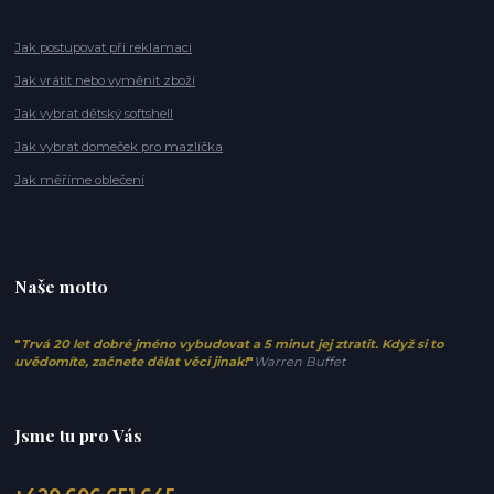
Jak postupovat při reklamaci
Jak vrátit nebo vyměnit zboží
Jak vybrat dětský softshell
Jak vybrat domeček pro mazlíčka
Jak měříme oblečení
Naše motto
"
Trvá 20 let dobré jméno vybudovat a 5 minut jej ztratit. Když si to
uvědomíte, začnete dělat věci jinak!
"
Warren Buffet
Jsme tu pro Vás