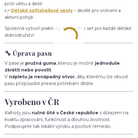
proti větru a dešti
👉
Dětské softshellové vesty
– skvělé pro vrstvení a
aktivní pohyb
Společně vytvoří praktický a pohodlný set pro každé dětské
dobrodružství.
🔧 Úprava pasu
V pase je
pružná guma
, kterou je možné
jednoduše
zkrátit nebo povolit
.
V
nápletu je nenápadný otvor
, díky kterému lze obvod
pasu přizpůsobit přesně potřebám dítěte.
Vyrobeno v ČR
Kalhoty jsou
ručně šité v České republice
s důrazem na
kvalitu zpracování, funkčnost a dlouhou životnost.
Podporujete tak lokální výrobu a poctivé řemeslo.