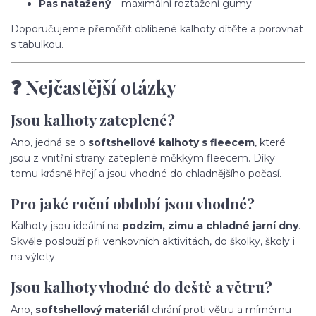
Pas natažený
– maximální roztažení gumy
Doporučujeme přeměřit oblíbené kalhoty dítěte a porovnat
s tabulkou.
❓ Nejčastější otázky
Jsou kalhoty zateplené?
Ano, jedná se o
softshellové kalhoty s fleecem
, které
jsou z vnitřní strany zateplené měkkým fleecem. Díky
tomu krásně hřejí a jsou vhodné do chladnějšího počasí.
Pro jaké roční období jsou vhodné?
Kalhoty jsou ideální na
podzim, zimu a chladné jarní dny
.
Skvěle poslouží při venkovních aktivitách, do školky, školy i
na výlety.
Jsou kalhoty vhodné do deště a větru?
Ano,
softshellový materiál
chrání proti větru a mírnému