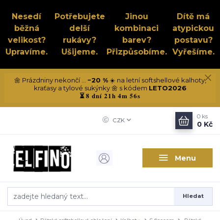
Nesedí
Potřebujete
Jinou
Dítě má
běžná
delší
kombinaci
atypickou
velikost?
rukávy?
barev?
postavu?
Upravíme.
Ušijeme.
Přizpůsobíme.
Vyřešíme.
🌼 Prázdniny nekončí ...
−20 %
☀️ na letní softshellové kalhoty,
kraťasy a tylové sukýnky 🌼 s kódem
LETO2026
8 dní 21h 4m 55s
⏳
0
ks
CZK
0 Kč
Menu
Hledat