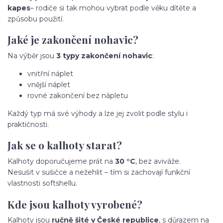
kapes
– rodiče si tak mohou vybrat podle věku dítěte a
způsobu použití.
Jaké je zakončení nohavic?
Na výběr jsou
3 typy zakončení nohavic
:
vnitřní náplet
vnější náplet
rovné zakončení bez nápletu
Každý typ má své výhody a lze jej zvolit podle stylu i
praktičnosti.
Jak se o kalhoty starat?
Kalhoty doporučujeme prát na
30 °C
, bez aviváže.
Nesušit v sušičce a nežehlit – tím si zachovají funkční
vlastnosti softshellu.
Kde jsou kalhoty vyrobené?
Kalhoty jsou
ručně šité v České republice
, s důrazem na