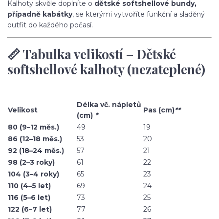
Kalhoty skvěle doplníte o
dětské softshellové bundy,
případně kabátky
, se kterými vytvoříte funkční a sladěný
outfit do každého počasí.
📏 Tabulka velikostí – Dětské
softshellové kalhoty (nezateplené)
Délka vč. nápletů
Velikost
Pas (cm)
**
(cm)
*
80 (9–12 měs.)
49
19
86 (12–18 měs.)
53
20
92 (18–24 měs.)
57
21
98 (2–3 roky)
61
22
104 (3–4 roky)
65
23
110 (4–5 let)
69
24
116 (5–6 let)
73
25
122 (6–7 let)
77
26