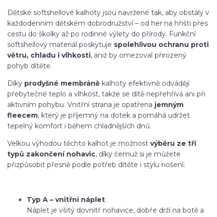
Dětské softshellové kalhoty jsou navržené tak, aby obstály v
každodenním dětském dobrodružství – od her na hřišti přes
cestu do školky až po rodinné výlety do přírody. Funkční
softshellový materiál poskytuje
spolehlivou ochranu proti
větru, chladu i vlhkosti
, aniž by omezoval přirozený
pohyb dítěte.
Díky
prodyšné membráně
kalhoty efektivně odvádějí
přebytečné teplo a vlhkost, takže se dítě nepřehřívá ani při
aktivním pohybu. Vnitřní strana je opatřena
jemným
fleecem
, který je příjemný na dotek a pomáhá udržet
tepelný komfort i během chladnějších dnů.
Velkou výhodou těchto kalhot je možnost
výběru ze tří
typů zakončení nohavic
, díky čemuž si je můžete
přizpůsobit přesně podle potřeb dítěte i stylu nošení:
Typ A – vnitřní náplet
Náplet je všitý dovnitř nohavice, dobře drží na botě a