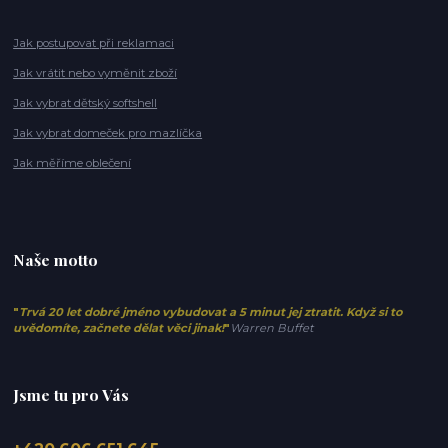
Jak postupovat při reklamaci
Jak vrátit nebo vyměnit zboží
Jak vybrat dětský softshell
Jak vybrat domeček pro mazlíčka
Jak měříme oblečení
Naše motto
"
Trvá 20 let dobré jméno vybudovat a 5 minut jej ztratit. Když si to
uvědomíte, začnete dělat věci jinak!
"
Warren Buffet
Jsme tu pro Vás