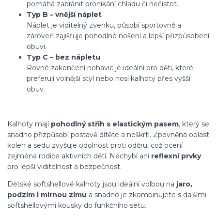
pomáhá zabránit pronikání chladu či nečistot.
Typ B – vnější náplet
Náplet je viditelný zvenku, působí sportovně a
zároveň zajišťuje pohodlné nošení a lepší přizpůsobení
obuvi.
Typ C – bez nápletu
Rovné zakončení nohavic je ideální pro děti, které
preferují volnější styl nebo nosí kalhoty přes vyšší
obuv.
Kalhoty mají
pohodlný střih s elastickým pasem
, který se
snadno přizpůsobí postavě dítěte a neškrtí. Zpevněná oblast
kolen a sedu zvyšuje odolnost proti oděru, což ocení
zejména rodiče aktivních dětí. Nechybí ani
reflexní prvky
pro lepší viditelnost a bezpečnost.
Dětské softshellové kalhoty jsou ideální volbou na
jaro,
podzim i mírnou zimu
a snadno je zkombinujete s dalšími
softshellovými kousky do funkčního setu.