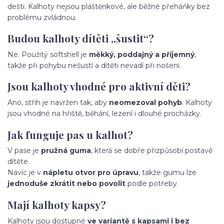
dešti. Kalhoty nejsou pláštěnkové, ale běžné přeháňky bez
problému zvládnou.
Budou kalhoty dítěti „šustit“?
Ne. Použitý softshell je
měkký, poddajný a příjemný
,
takže při pohybu nešustí a dítěti nevadí při nošení.
Jsou kalhoty vhodné pro aktivní děti?
Ano, střih je navržen tak, aby
neomezoval pohyb
. Kalhoty
jsou vhodné na hřiště, běhání, lezení i dlouhé procházky.
Jak funguje pas u kalhot?
V pase je
pružná guma
, která se dobře přizpůsobí postavě
dítěte.
Navíc je v
nápletu otvor pro úpravu
, takže gumu lze
jednoduše zkrátit nebo povolit
podle potřeby.
Mají kalhoty kapsy?
Kalhoty jsou dostupné
ve variantě s kapsami i bez