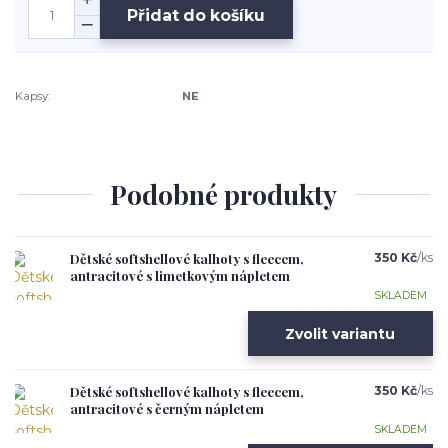
Přidat do košíku
Kapsy:
NE
Podobné produkty
Dětské softshellové kalhoty s fleecem,
350 Kč
/
ks
antracitové s limetkovým nápletem
SKLADEM
Zvolit variantu
Dětské softshellové kalhoty s fleecem,
350 Kč
/
ks
antracitové s černým nápletem
SKLADEM