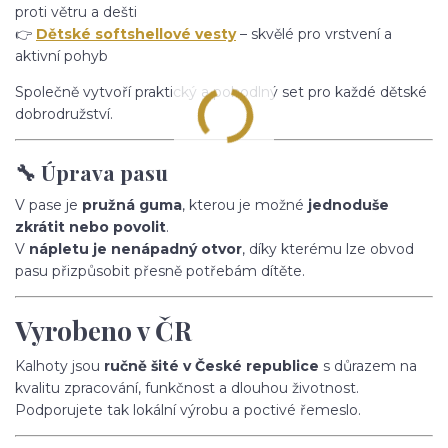
proti větru a dešti
👉
Dětské softshellové vesty
– skvělé pro vrstvení a
aktivní pohyb
Společně vytvoří praktický a pohodlný set pro každé dětské
dobrodružství.
🔧 Úprava pasu
V pase je
pružná guma
, kterou je možné
jednoduše
zkrátit nebo povolit
.
V
nápletu je nenápadný otvor
, díky kterému lze obvod
pasu přizpůsobit přesně potřebám dítěte.
Vyrobeno v ČR
Kalhoty jsou
ručně šité v České republice
s důrazem na
kvalitu zpracování, funkčnost a dlouhou životnost.
Podporujete tak lokální výrobu a poctivé řemeslo.