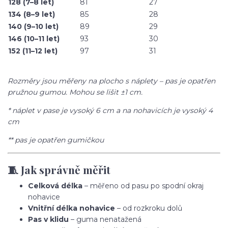
128 (7–8 let)
81
27
134 (8–9 let)
85
28
140 (9–10 let)
89
29
146 (10–11 let)
93
30
152 (11–12 let)
97
31
Rozměry jsou měřeny na plocho s náplety – pas je opatřen
pružnou gumou. Mohou se lišit ±1 cm.
* náplet v pase je vysoký 6 cm a na nohavicích je vysoký 4
cm
** pas je opatřen gumičkou
🧵 Jak správně měřit
Celková délka
– měřeno od pasu po spodní okraj
nohavice
Vnitřní délka nohavice
– od rozkroku dolů
Pas v klidu
– guma nenatažená