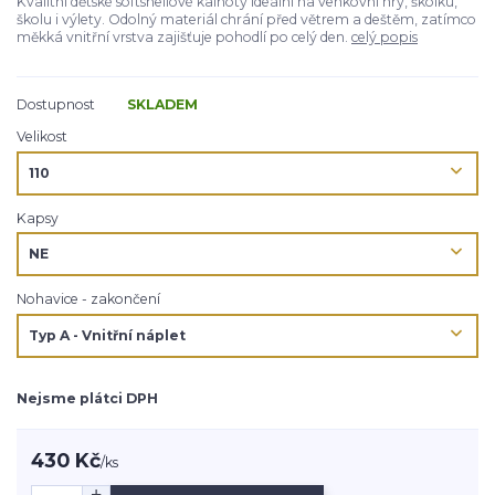
Kvalitní dětské softshellové kalhoty ideální na venkovní hry, školku,
školu i výlety. Odolný materiál chrání před větrem a deštěm, zatímco
měkká vnitřní vrstva zajišťuje pohodlí po celý den.
celý popis
Dostupnost
SKLADEM
Velikost
Kapsy
Nohavice - zakončení
Nejsme plátci DPH
430 Kč
/
ks