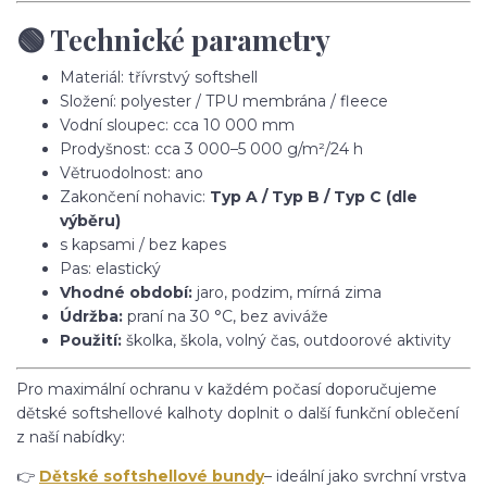
🟢 Technické parametry
Materiál: třívrstvý softshell
Složení: polyester / TPU membrána / fleece
Vodní sloupec: cca 10 000 mm
Prodyšnost: cca 3 000–5 000 g/m²/24 h
Větruodolnost: ano
Zakončení nohavic:
Typ A / Typ B / Typ C (dle
výběru)
s kapsami / bez kapes
Pas: elastický
Vhodné období:
jaro, podzim, mírná zima
Údržba:
praní na 30 °C, bez aviváže
Použití:
školka, škola, volný čas, outdoorové aktivity
Pro maximální ochranu v každém počasí doporučujeme
dětské softshellové kalhoty doplnit o další funkční oblečení
z naší nabídky:
👉
Dětské softshellové bundy
– ideální jako svrchní vrstva