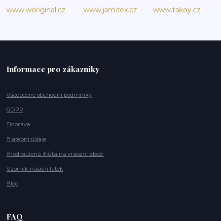
www.woriginal.cz
www.jamitex.cz
www.takoy.cz
Informace pro zákazníky
Všeobecné obchodní podmínky
GDPR
Doprava
Platební údaje
Prodloužená lhůta na vrácení zboží
Vzorník našich látek
Blog
FAQ