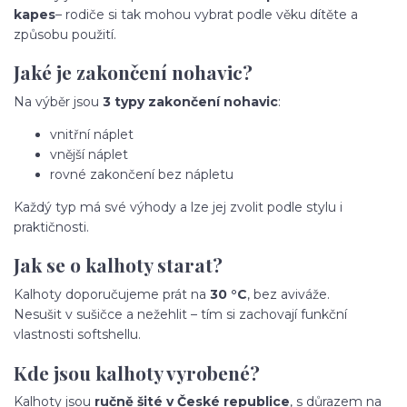
kapes
– rodiče si tak mohou vybrat podle věku dítěte a
způsobu použití.
Jaké je zakončení nohavic?
Na výběr jsou
3 typy zakončení nohavic
:
vnitřní náplet
vnější náplet
rovné zakončení bez nápletu
Každý typ má své výhody a lze jej zvolit podle stylu i
praktičnosti.
Jak se o kalhoty starat?
Kalhoty doporučujeme prát na
30 °C
, bez aviváže.
Nesušit v sušičce a nežehlit – tím si zachovají funkční
vlastnosti softshellu.
Kde jsou kalhoty vyrobené?
Kalhoty jsou
ručně šité v České republice
, s důrazem na