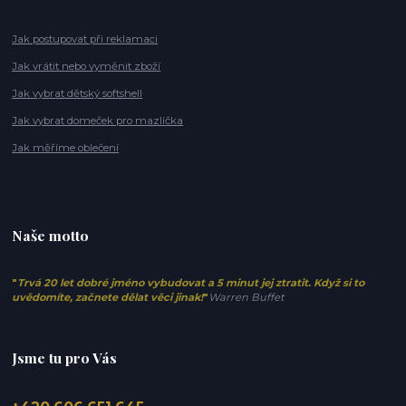
Jak postupovat při reklamaci
Jak vrátit nebo vyměnit zboží
Jak vybrat dětský softshell
Jak vybrat domeček pro mazlíčka
Jak měříme oblečení
Naše motto
"
Trvá 20 let dobré jméno vybudovat a 5 minut jej ztratit. Když si to
uvědomíte, začnete dělat věci jinak!
"
Warren Buffet
Jsme tu pro Vás