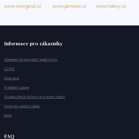
www.woriginal.cz
www.jamitex.cz
www.takoy.cz
Informace pro zákazníky
Všeobecné obchodní podmínky
GDPR
Doprava
Platební údaje
Prodloužená lhůta na vrácení zboží
Vzorník našich látek
Blog
FAQ