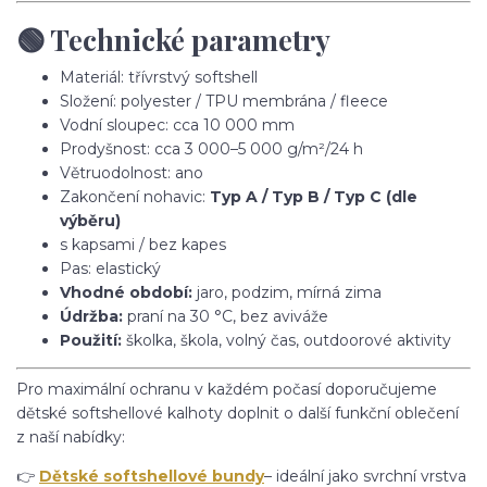
🟢 Technické parametry
Materiál: třívrstvý softshell
Složení: polyester / TPU membrána / fleece
Vodní sloupec: cca 10 000 mm
Prodyšnost: cca 3 000–5 000 g/m²/24 h
Větruodolnost: ano
Zakončení nohavic:
Typ A / Typ B / Typ C (dle
výběru)
s kapsami / bez kapes
Pas: elastický
Vhodné období:
jaro, podzim, mírná zima
Údržba:
praní na 30 °C, bez aviváže
Použití:
školka, škola, volný čas, outdoorové aktivity
Pro maximální ochranu v každém počasí doporučujeme
dětské softshellové kalhoty doplnit o další funkční oblečení
z naší nabídky:
👉
Dětské softshellové bundy
– ideální jako svrchní vrstva