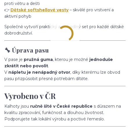
proti větru a dešti
👉
Dětské softshellové vesty
– skvělé pro vrstvení a
aktivní pohyb
Společně vytvoří praktický a pohodlný set pro každé dětské
dobrodružství.
🔧 Úprava pasu
V pase je
pružná guma
, kterou je možné
jednoduše
zkrátit nebo povolit
.
V
nápletu je nenápadný otvor
, díky kterému lze obvod
pasu přizpůsobit přesně potřebám dítěte.
Vyrobeno v ČR
Kalhoty jsou
ručně šité v České republice
s důrazem na
kvalitu zpracování, funkčnost a dlouhou životnost.
Podporujete tak lokální výrobu a poctivé řemeslo.