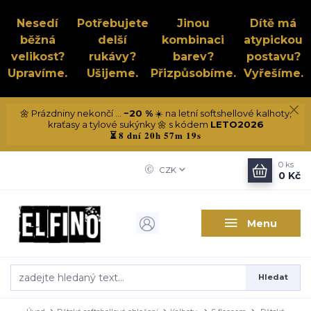
Nesedí
Potřebujete
Jinou
Dítě má
běžná
delší
kombinaci
atypickou
velikost?
rukávy?
barev?
postavu?
Upravíme.
Ušijeme.
Přizpůsobíme.
Vyřešíme.
🌼 Prázdniny nekončí ...
−20 %
☀️ na letní softshellové kalhoty,
kraťasy a tylové sukýnky 🌼 s kódem
LETO2026
8 dní 20h 57m 19s
⏳
0
ks
CZK
0 Kč
Menu
Hledat