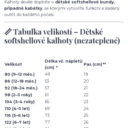
Kalhoty skvěle doplníte o
dětské softshellové bundy,
případně kabátky
, se kterými vytvoříte funkční a sladěný
outfit do každého počasí.
📏 Tabulka velikostí – Dětské
softshellové kalhoty (nezateplené)
Délka vč. nápletů
Velikost
Pas (cm)
**
(cm)
*
80 (9–12 měs.)
49
19
86 (12–18 měs.)
53
20
92 (18–24 měs.)
57
21
98 (2–3 roky)
61
22
104 (3–4 roky)
65
23
110 (4–5 let)
69
24
116 (5–6 let)
73
25
122 (6–7 let)
77
26