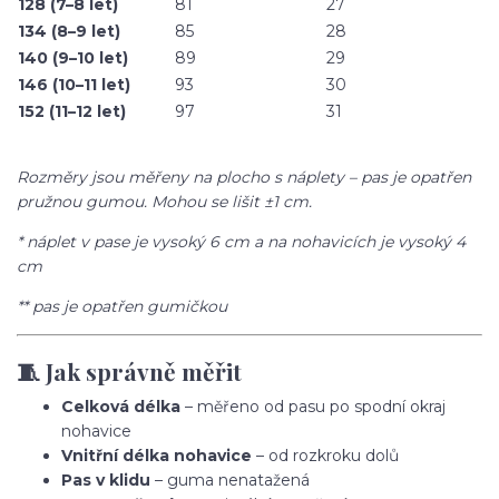
128 (7–8 let)
81
27
134 (8–9 let)
85
28
140 (9–10 let)
89
29
146 (10–11 let)
93
30
152 (11–12 let)
97
31
Rozměry jsou měřeny na plocho s náplety – pas je opatřen
pružnou gumou. Mohou se lišit ±1 cm.
* náplet v pase je vysoký 6 cm a na nohavicích je vysoký 4
cm
** pas je opatřen gumičkou
🧵 Jak správně měřit
Celková délka
– měřeno od pasu po spodní okraj
nohavice
Vnitřní délka nohavice
– od rozkroku dolů
Pas v klidu
– guma nenatažená