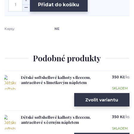
Přidat do košíku
Kapsy:
NE
Podobné produkty
Dětské softshellové kalhoty s fleecem,
350 Kč
/
ks
antracitové s limetkovým nápletem
SKLADEM
Zvolit variantu
Dětské softshellové kalhoty s fleecem,
350 Kč
/
ks
antracitové s černým nápletem
SKLADEM