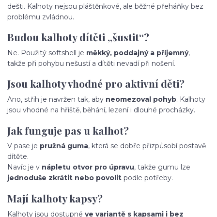
dešti. Kalhoty nejsou pláštěnkové, ale běžné přeháňky bez
problému zvládnou.
Budou kalhoty dítěti „šustit“?
Ne. Použitý softshell je
měkký, poddajný a příjemný
,
takže při pohybu nešustí a dítěti nevadí při nošení.
Jsou kalhoty vhodné pro aktivní děti?
Ano, střih je navržen tak, aby
neomezoval pohyb
. Kalhoty
jsou vhodné na hřiště, běhání, lezení i dlouhé procházky.
Jak funguje pas u kalhot?
V pase je
pružná guma
, která se dobře přizpůsobí postavě
dítěte.
Navíc je v
nápletu otvor pro úpravu
, takže gumu lze
jednoduše zkrátit nebo povolit
podle potřeby.
Mají kalhoty kapsy?
Kalhoty jsou dostupné
ve variantě s kapsami i bez