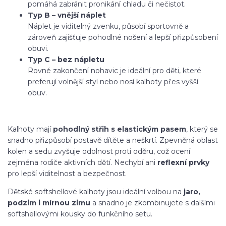
pomáhá zabránit pronikání chladu či nečistot.
Typ B – vnější náplet
Náplet je viditelný zvenku, působí sportovně a
zároveň zajišťuje pohodlné nošení a lepší přizpůsobení
obuvi.
Typ C – bez nápletu
Rovné zakončení nohavic je ideální pro děti, které
preferují volnější styl nebo nosí kalhoty přes vyšší
obuv.
Kalhoty mají
pohodlný střih s elastickým pasem
, který se
snadno přizpůsobí postavě dítěte a neškrtí. Zpevněná oblast
kolen a sedu zvyšuje odolnost proti oděru, což ocení
zejména rodiče aktivních dětí. Nechybí ani
reflexní prvky
pro lepší viditelnost a bezpečnost.
Dětské softshellové kalhoty jsou ideální volbou na
jaro,
podzim i mírnou zimu
a snadno je zkombinujete s dalšími
softshellovými kousky do funkčního setu.