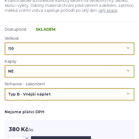
Kvalitní dětské softshellové kalhoty ideální na venkovní hry, školku,
školu i výlety. Odolný materiál chrání před větrem a deštěm, zatímco
měkká vnitřní vrstva zajišťuje pohodlí po celý den.
celý popis
Dostupnost
SKLADEM
Velikost
Kapsy
Nohavice - zakončení
Nejsme plátci DPH
380 Kč
/
ks