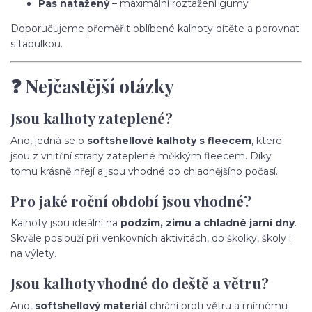
Pas natažený
– maximální roztažení gumy
Doporučujeme přeměřit oblíbené kalhoty dítěte a porovnat
s tabulkou.
❓ Nejčastější otázky
Jsou kalhoty zateplené?
Ano, jedná se o
softshellové kalhoty s fleecem
, které
jsou z vnitřní strany zateplené měkkým fleecem. Díky
tomu krásně hřejí a jsou vhodné do chladnějšího počasí.
Pro jaké roční období jsou vhodné?
Kalhoty jsou ideální na
podzim, zimu a chladné jarní dny
.
Skvěle poslouží při venkovních aktivitách, do školky, školy i
na výlety.
Jsou kalhoty vhodné do deště a větru?
Ano,
softshellový materiál
chrání proti větru a mírnému