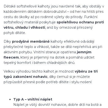
Dětské softshellové kalhoty jsou navržené tak, aby obstály v
každodenním dětském dobrodružství – od her na hřišti přes
cestu do školky až po rodinné výlety do přírody. Funkční
softshellový materiál poskytuje
spolehlivou ochranu proti
větru, chladu i vlhkosti
, aniž by omezoval přirozený
pohyb dítěte.
Díky
prodyšné membráně
kalhoty efektivně odvádějí
přebytečné teplo a vlhkost, takže se dítě nepřehřívá ani při
aktivním pohybu. Vnitřní strana je opatřena
jemným
fleecem
, který je příjemný na dotek a pomáhá udržet
tepelný komfort i během chladnějších dnů.
Velkou výhodou těchto kalhot je možnost
výběru ze tří
typů zakončení nohavic
, díky čemuž si je můžete
přizpůsobit přesně podle potřeb dítěte i stylu nošení:
Typ A – vnitřní náplet
Náplet je všitý dovnitř nohavice, dobře drží na botě a