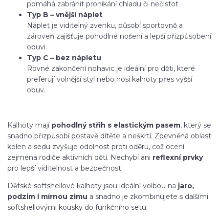
pomáhá zabránit pronikání chladu či nečistot.
Typ B – vnější náplet
Náplet je viditelný zvenku, působí sportovně a
zároveň zajišťuje pohodlné nošení a lepší přizpůsobení
obuvi.
Typ C – bez nápletu
Rovné zakončení nohavic je ideální pro děti, které
preferují volnější styl nebo nosí kalhoty přes vyšší
obuv.
Kalhoty mají
pohodlný střih s elastickým pasem
, který se
snadno přizpůsobí postavě dítěte a neškrtí. Zpevněná oblast
kolen a sedu zvyšuje odolnost proti oděru, což ocení
zejména rodiče aktivních dětí. Nechybí ani
reflexní prvky
pro lepší viditelnost a bezpečnost.
Dětské softshellové kalhoty jsou ideální volbou na
jaro,
podzim i mírnou zimu
a snadno je zkombinujete s dalšími
softshellovými kousky do funkčního setu.