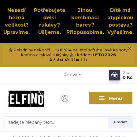
Nesedí
Potřebujete
Jinou
Dítě má
běžná
delší
kombinaci
atypickou
velikost?
rukávy?
barev?
postavu?
Upravíme.
Ušijeme.
Přizpůsobíme.
Vyřešíme.
🌼 Prázdniny nekončí ...
−20 %
☀️ na letní softshellové kalhoty,
kraťasy a tylové sukýnky 🌼 s kódem
LETO2026
8 dní 6h 32m 10s
⏳
0
ks
CZK
0 Kč
Menu
Hledat