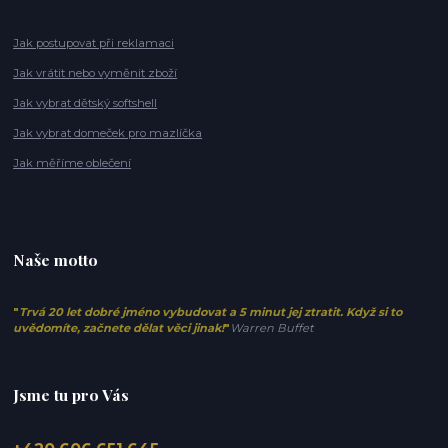
Jak postupovat při reklamaci
Jak vrátit nebo vyměnit zboží
Jak vybrat dětský softshell
Jak vybrat domeček pro mazlíčka
Jak měříme oblečení
Naše motto
"
Trvá 20 let dobré jméno vybudovat a 5 minut jej ztratit. Když si to
uvědomíte, začnete dělat věci jinak!
"
Warren Buffet
Jsme tu pro Vás