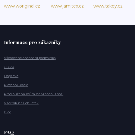
www.woriginal.cz
www.jamitex.cz
www.takoy.cz
Informace pro zákazníky
Všeobecné obchodní podmínky
GDPR
Doprava
Platební údaje
Prodloužená lhůta na vrácení zboží
Vzorník našich látek
Blog
FAQ