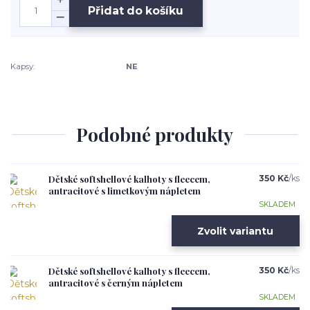
Přidat do košíku
Kapsy:
NE
Podobné produkty
Dětské softshellové kalhoty s fleecem,
350 Kč
/
ks
antracitové s limetkovým nápletem
SKLADEM
Zvolit variantu
Dětské softshellové kalhoty s fleecem,
350 Kč
/
ks
antracitové s černým nápletem
SKLADEM