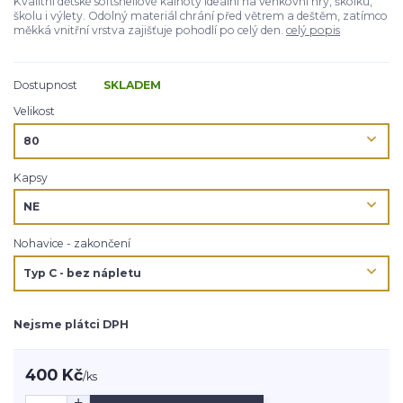
Kvalitní dětské softshellové kalhoty ideální na venkovní hry, školku,
školu i výlety. Odolný materiál chrání před větrem a deštěm, zatímco
měkká vnitřní vrstva zajišťuje pohodlí po celý den.
celý popis
Dostupnost
SKLADEM
Velikost
Kapsy
Nohavice - zakončení
Nejsme plátci DPH
400 Kč
/
ks