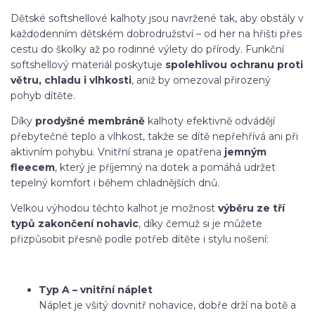
Dětské softshellové kalhoty jsou navržené tak, aby obstály v
každodenním dětském dobrodružství – od her na hřišti přes
cestu do školky až po rodinné výlety do přírody. Funkční
softshellový materiál poskytuje
spolehlivou ochranu proti
větru, chladu i vlhkosti
, aniž by omezoval přirozený
pohyb dítěte.
Díky
prodyšné membráně
kalhoty efektivně odvádějí
přebytečné teplo a vlhkost, takže se dítě nepřehřívá ani při
aktivním pohybu. Vnitřní strana je opatřena
jemným
fleecem
, který je příjemný na dotek a pomáhá udržet
tepelný komfort i během chladnějších dnů.
Velkou výhodou těchto kalhot je možnost
výběru ze tří
typů zakončení nohavic
, díky čemuž si je můžete
přizpůsobit přesně podle potřeb dítěte i stylu nošení:
Typ A – vnitřní náplet
Náplet je všitý dovnitř nohavice, dobře drží na botě a