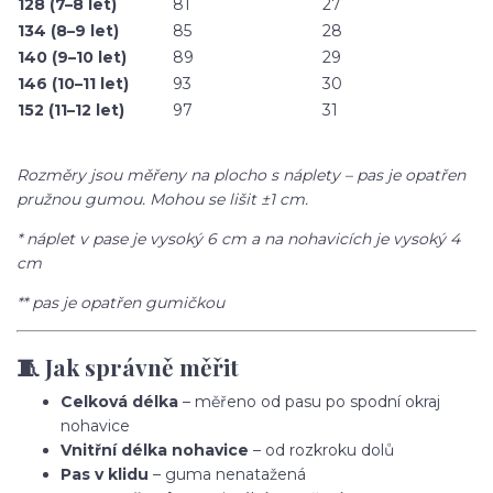
128 (7–8 let)
81
27
134 (8–9 let)
85
28
140 (9–10 let)
89
29
146 (10–11 let)
93
30
152 (11–12 let)
97
31
Rozměry jsou měřeny na plocho s náplety – pas je opatřen
pružnou gumou. Mohou se lišit ±1 cm.
* náplet v pase je vysoký 6 cm a na nohavicích je vysoký 4
cm
** pas je opatřen gumičkou
🧵 Jak správně měřit
Celková délka
– měřeno od pasu po spodní okraj
nohavice
Vnitřní délka nohavice
– od rozkroku dolů
Pas v klidu
– guma nenatažená