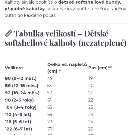
Kalhoty skvěle doplníte o
dětské softshellové bundy,
případně kabátky
, se kterými vytvoříte funkční a sladěný
outfit do každého počasí.
📏 Tabulka velikostí – Dětské
softshellové kalhoty (nezateplené)
Délka vč. nápletů
Velikost
Pas (cm)
**
(cm)
*
80 (9–12 měs.)
49
19
86 (12–18 měs.)
53
20
92 (18–24 měs.)
57
21
98 (2–3 roky)
61
22
104 (3–4 roky)
65
23
110 (4–5 let)
69
24
116 (5–6 let)
73
25
122 (6–7 let)
77
26