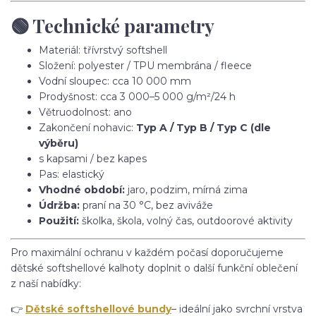
🟢 Technické parametry
Materiál: třívrstvý softshell
Složení: polyester / TPU membrána / fleece
Vodní sloupec: cca 10 000 mm
Prodyšnost: cca 3 000–5 000 g/m²/24 h
Větruodolnost: ano
Zakončení nohavic:
Typ A / Typ B / Typ C (dle
výběru)
s kapsami / bez kapes
Pas: elastický
Vhodné období:
jaro, podzim, mírná zima
Údržba:
praní na 30 °C, bez aviváže
Použití:
školka, škola, volný čas, outdoorové aktivity
Pro maximální ochranu v každém počasí doporučujeme
dětské softshellové kalhoty doplnit o další funkční oblečení
z naší nabídky:
👉
Dětské softshellové bundy
– ideální jako svrchní vrstva