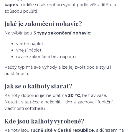
kapes
– rodiče si tak mohou vybrat podle věku dítěte a
způsobu použití.
Jaké je zakončení nohavic?
Na výběr jsou
3 typy zakončení nohavic
:
vnitřní náplet
vnější náplet
rovné zakončení bez nápletu
Každý typ má své výhody a lze jej zvolit podle stylu i
praktičnosti.
Jak se o kalhoty starat?
Kalhoty doporučujeme prát na
30 °C
, bez aviváže.
Nesušit v sušičce a nežehlit – tím si zachovají funkční
vlastnosti softshellu.
Kde jsou kalhoty vyrobené?
Kalhoty jsou
ručně šité v České republice
, s důrazem na