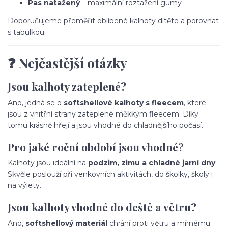
Pas natažený
– maximální roztažení gumy
Doporučujeme přeměřit oblíbené kalhoty dítěte a porovnat
s tabulkou.
❓ Nejčastější otázky
Jsou kalhoty zateplené?
Ano, jedná se o
softshellové kalhoty s fleecem
, které
jsou z vnitřní strany zateplené měkkým fleecem. Díky
tomu krásně hřejí a jsou vhodné do chladnějšího počasí.
Pro jaké roční období jsou vhodné?
Kalhoty jsou ideální na
podzim, zimu a chladné jarní dny
.
Skvěle poslouží při venkovních aktivitách, do školky, školy i
na výlety.
Jsou kalhoty vhodné do deště a větru?
Ano,
softshellový materiál
chrání proti větru a mírnému