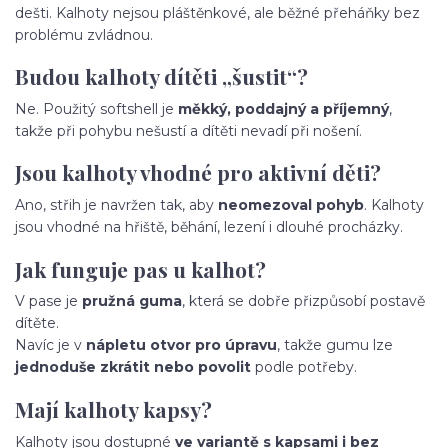
dešti. Kalhoty nejsou pláštěnkové, ale běžné přeháňky bez
problému zvládnou.
Budou kalhoty dítěti „šustit“?
Ne. Použitý softshell je
měkký, poddajný a příjemný
,
takže při pohybu nešustí a dítěti nevadí při nošení.
Jsou kalhoty vhodné pro aktivní děti?
Ano, střih je navržen tak, aby
neomezoval pohyb
. Kalhoty
jsou vhodné na hřiště, běhání, lezení i dlouhé procházky.
Jak funguje pas u kalhot?
V pase je
pružná guma
, která se dobře přizpůsobí postavě
dítěte.
Navíc je v
nápletu otvor pro úpravu
, takže gumu lze
jednoduše zkrátit nebo povolit
podle potřeby.
Mají kalhoty kapsy?
Kalhoty jsou dostupné
ve variantě s kapsami i bez