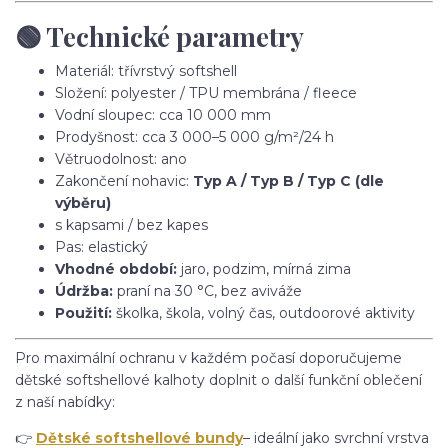
🟢 Technické parametry
Materiál: třívrstvý softshell
Složení: polyester / TPU membrána / fleece
Vodní sloupec: cca 10 000 mm
Prodyšnost: cca 3 000–5 000 g/m²/24 h
Větruodolnost: ano
Zakončení nohavic:
Typ A / Typ B / Typ C (dle
výběru)
s kapsami / bez kapes
Pas: elastický
Vhodné období:
jaro, podzim, mírná zima
Údržba:
praní na 30 °C, bez aviváže
Použití:
školka, škola, volný čas, outdoorové aktivity
Pro maximální ochranu v každém počasí doporučujeme
dětské softshellové kalhoty doplnit o další funkční oblečení
z naší nabídky:
👉
Dětské softshellové bundy
– ideální jako svrchní vrstva