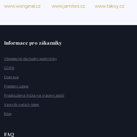
www.woriginal.cz
www.jamitex.cz
www.takoy.cz
Informace pro zákazníky
Všeobecné obchodní podmínky
GDPR
Doprava
Platební údaje
Prodloužená lhůta na vrácení zboží
Vzorník našich látek
Blog
FAQ