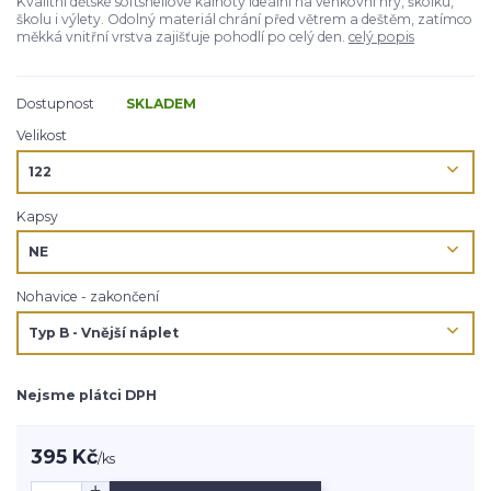
Kvalitní dětské softshellové kalhoty ideální na venkovní hry, školku,
školu i výlety. Odolný materiál chrání před větrem a deštěm, zatímco
měkká vnitřní vrstva zajišťuje pohodlí po celý den.
celý popis
Dostupnost
SKLADEM
Velikost
Kapsy
Nohavice - zakončení
Nejsme plátci DPH
395 Kč
/
ks