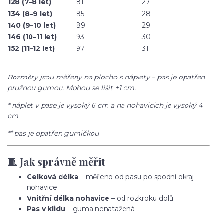
128 (7–8 let)
81
27
134 (8–9 let)
85
28
140 (9–10 let)
89
29
146 (10–11 let)
93
30
152 (11–12 let)
97
31
Rozměry jsou měřeny na plocho s náplety – pas je opatřen
pružnou gumou. Mohou se lišit ±1 cm.
* náplet v pase je vysoký 6 cm a na nohavicích je vysoký 4
cm
** pas je opatřen gumičkou
🧵 Jak správně měřit
Celková délka
– měřeno od pasu po spodní okraj
nohavice
Vnitřní délka nohavice
– od rozkroku dolů
Pas v klidu
– guma nenatažená