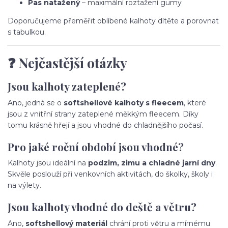
Pas natažený
– maximální roztažení gumy
Doporučujeme přeměřit oblíbené kalhoty dítěte a porovnat
s tabulkou.
❓ Nejčastější otázky
Jsou kalhoty zateplené?
Ano, jedná se o
softshellové kalhoty s fleecem
, které
jsou z vnitřní strany zateplené měkkým fleecem. Díky
tomu krásně hřejí a jsou vhodné do chladnějšího počasí.
Pro jaké roční období jsou vhodné?
Kalhoty jsou ideální na
podzim, zimu a chladné jarní dny
.
Skvěle poslouží při venkovních aktivitách, do školky, školy i
na výlety.
Jsou kalhoty vhodné do deště a větru?
Ano,
softshellový materiál
chrání proti větru a mírnému