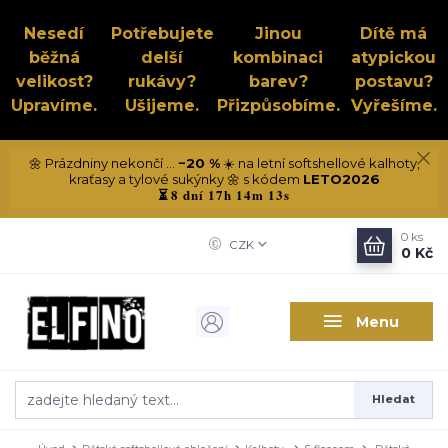
Nesedí
Potřebujete
Jinou
Dítě má
běžná
delší
kombinaci
atypickou
velikost?
rukávy?
barev?
postavu?
Upravíme.
Ušijeme.
Přizpůsobíme.
Vyřešíme.
🌼 Prázdniny nekončí ...
−20 %
☀️ na letní softshellové kalhoty,
kraťasy a tylové sukýnky 🌼 s kódem
LETO2026
8 dní 17h 14m 12s
⏳
0
ks
CZK
0 Kč
Menu
Hledat