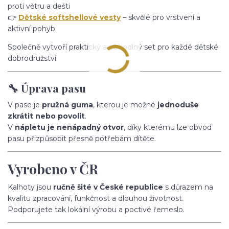
proti větru a dešti
👉
Dětské softshellové vesty
– skvělé pro vrstvení a
aktivní pohyb
Společně vytvoří praktický a pohodlný set pro každé dětské
dobrodružství.
🔧 Úprava pasu
V pase je
pružná guma
, kterou je možné
jednoduše
zkrátit nebo povolit
.
V
nápletu je nenápadný otvor
, díky kterému lze obvod
pasu přizpůsobit přesně potřebám dítěte.
Vyrobeno v ČR
Kalhoty jsou
ručně šité v České republice
s důrazem na
kvalitu zpracování, funkčnost a dlouhou životnost.
Podporujete tak lokální výrobu a poctivé řemeslo.