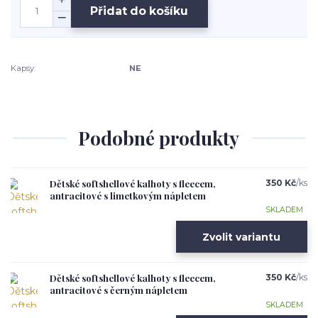
Přidat do košíku
Kapsy:
NE
Podobné produkty
Dětské softshellové kalhoty s fleecem,
350 Kč
/
ks
antracitové s limetkovým nápletem
SKLADEM
Zvolit variantu
Dětské softshellové kalhoty s fleecem,
350 Kč
/
ks
antracitové s černým nápletem
SKLADEM