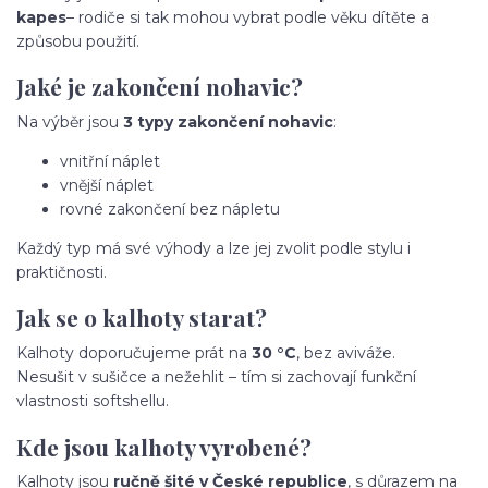
kapes
– rodiče si tak mohou vybrat podle věku dítěte a
způsobu použití.
Jaké je zakončení nohavic?
Na výběr jsou
3 typy zakončení nohavic
:
vnitřní náplet
vnější náplet
rovné zakončení bez nápletu
Každý typ má své výhody a lze jej zvolit podle stylu i
praktičnosti.
Jak se o kalhoty starat?
Kalhoty doporučujeme prát na
30 °C
, bez aviváže.
Nesušit v sušičce a nežehlit – tím si zachovají funkční
vlastnosti softshellu.
Kde jsou kalhoty vyrobené?
Kalhoty jsou
ručně šité v České republice
, s důrazem na