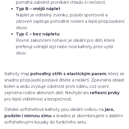
pomáhá zabránit pronikání chladu či nečistot.
Typ B – vnější náplet
Náplet je viditelný zvenku, působí sportovně a
zároveň zajišťuje pohodlné nošení a lepší přizpůsobení
obuvi.
Typ C – bez nápletu
Rovné zakončení nohavic je ideální pro děti, které
preferují volnější styl nebo nosí kalhoty přes vyšší
obuv.
Kalhoty mají
pohodlný střih s elastickým pasem
, který se
snadno přizpůsobí postavě dítěte a neškrtí. Zpevněná oblast
kolen a sedu zvyšuje odolnost proti oděru, což ocení
zejména rodiče aktivních dětí. Nechybí ani
reflexní prvky
pro lepší viditelnost a bezpečnost.
Dětské softshellové kalhoty jsou ideální volbou na
jaro,
podzim i mírnou zimu
a snadno je zkombinujete s dalšími
softshellovými kousky do funkčního setu.