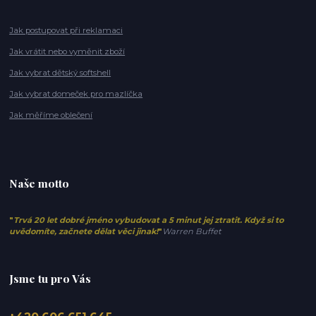
Jak postupovat při reklamaci
Jak vrátit nebo vyměnit zboží
Jak vybrat dětský softshell
Jak vybrat domeček pro mazlíčka
Jak měříme oblečení
Naše motto
"
Trvá 20 let dobré jméno vybudovat a 5 minut jej ztratit. Když si to
uvědomíte, začnete dělat věci jinak!
"
Warren Buffet
Jsme tu pro Vás