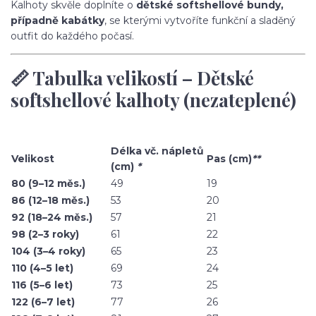
Kalhoty skvěle doplníte o
dětské softshellové bundy,
případně kabátky
, se kterými vytvoříte funkční a sladěný
outfit do každého počasí.
📏 Tabulka velikostí – Dětské
softshellové kalhoty (nezateplené)
Délka vč. nápletů
Velikost
Pas (cm)
**
(cm)
*
80 (9–12 měs.)
49
19
86 (12–18 měs.)
53
20
92 (18–24 měs.)
57
21
98 (2–3 roky)
61
22
104 (3–4 roky)
65
23
110 (4–5 let)
69
24
116 (5–6 let)
73
25
122 (6–7 let)
77
26