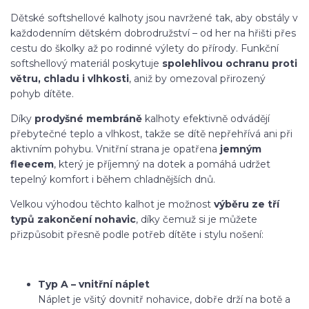
Dětské softshellové kalhoty jsou navržené tak, aby obstály v
každodenním dětském dobrodružství – od her na hřišti přes
cestu do školky až po rodinné výlety do přírody. Funkční
softshellový materiál poskytuje
spolehlivou ochranu proti
větru, chladu i vlhkosti
, aniž by omezoval přirozený
pohyb dítěte.
Díky
prodyšné membráně
kalhoty efektivně odvádějí
přebytečné teplo a vlhkost, takže se dítě nepřehřívá ani při
aktivním pohybu. Vnitřní strana je opatřena
jemným
fleecem
, který je příjemný na dotek a pomáhá udržet
tepelný komfort i během chladnějších dnů.
Velkou výhodou těchto kalhot je možnost
výběru ze tří
typů zakončení nohavic
, díky čemuž si je můžete
přizpůsobit přesně podle potřeb dítěte i stylu nošení:
Typ A – vnitřní náplet
Náplet je všitý dovnitř nohavice, dobře drží na botě a