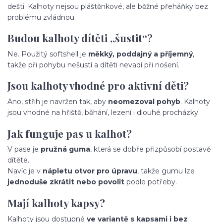
dešti. Kalhoty nejsou pláštěnkové, ale běžné přeháňky bez
problému zvládnou.
Budou kalhoty dítěti „šustit“?
Ne. Použitý softshell je
měkký, poddajný a příjemný
,
takže při pohybu nešustí a dítěti nevadí při nošení.
Jsou kalhoty vhodné pro aktivní děti?
Ano, střih je navržen tak, aby
neomezoval pohyb
. Kalhoty
jsou vhodné na hřiště, běhání, lezení i dlouhé procházky.
Jak funguje pas u kalhot?
V pase je
pružná guma
, která se dobře přizpůsobí postavě
dítěte.
Navíc je v
nápletu otvor pro úpravu
, takže gumu lze
jednoduše zkrátit nebo povolit
podle potřeby.
Mají kalhoty kapsy?
Kalhoty jsou dostupné
ve variantě s kapsami i bez