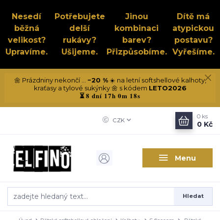
Nesedí
Potřebujete
Jinou
Dítě má
běžná
delší
kombinaci
atypickou
velikost?
rukávy?
barev?
postavu?
Upravíme.
Ušijeme.
Přizpůsobíme.
Vyřešíme.
🌼 Prázdniny nekončí ...
−20 %
☀️ na letní softshellové kalhoty,
kraťasy a tylové sukýnky 🌼 s kódem
LETO2026
8 dní 17h 0m 17s
⏳
0
ks
CZK
0 Kč
Menu
Hledat