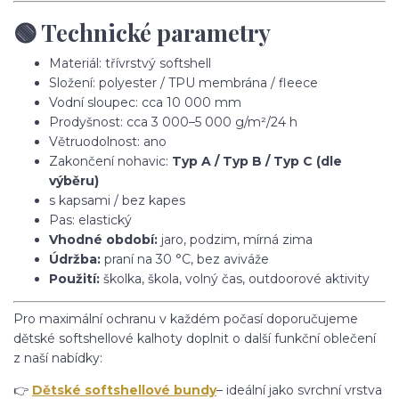
🟢 Technické parametry
Materiál: třívrstvý softshell
Složení: polyester / TPU membrána / fleece
Vodní sloupec: cca 10 000 mm
Prodyšnost: cca 3 000–5 000 g/m²/24 h
Větruodolnost: ano
Zakončení nohavic:
Typ A / Typ B / Typ C (dle
výběru)
s kapsami / bez kapes
Pas: elastický
Vhodné období:
jaro, podzim, mírná zima
Údržba:
praní na 30 °C, bez aviváže
Použití:
školka, škola, volný čas, outdoorové aktivity
Pro maximální ochranu v každém počasí doporučujeme
dětské softshellové kalhoty doplnit o další funkční oblečení
z naší nabídky:
👉
Dětské softshellové bundy
– ideální jako svrchní vrstva