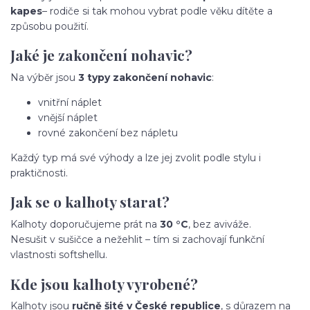
kapes
– rodiče si tak mohou vybrat podle věku dítěte a
způsobu použití.
Jaké je zakončení nohavic?
Na výběr jsou
3 typy zakončení nohavic
:
vnitřní náplet
vnější náplet
rovné zakončení bez nápletu
Každý typ má své výhody a lze jej zvolit podle stylu i
praktičnosti.
Jak se o kalhoty starat?
Kalhoty doporučujeme prát na
30 °C
, bez aviváže.
Nesušit v sušičce a nežehlit – tím si zachovají funkční
vlastnosti softshellu.
Kde jsou kalhoty vyrobené?
Kalhoty jsou
ručně šité v České republice
, s důrazem na