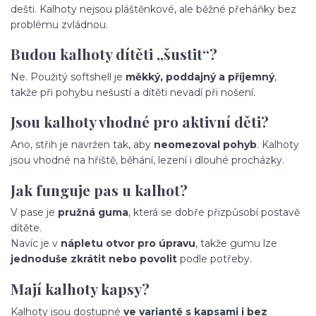
dešti. Kalhoty nejsou pláštěnkové, ale běžné přeháňky bez
problému zvládnou.
Budou kalhoty dítěti „šustit“?
Ne. Použitý softshell je
měkký, poddajný a příjemný
,
takže při pohybu nešustí a dítěti nevadí při nošení.
Jsou kalhoty vhodné pro aktivní děti?
Ano, střih je navržen tak, aby
neomezoval pohyb
. Kalhoty
jsou vhodné na hřiště, běhání, lezení i dlouhé procházky.
Jak funguje pas u kalhot?
V pase je
pružná guma
, která se dobře přizpůsobí postavě
dítěte.
Navíc je v
nápletu otvor pro úpravu
, takže gumu lze
jednoduše zkrátit nebo povolit
podle potřeby.
Mají kalhoty kapsy?
Kalhoty jsou dostupné
ve variantě s kapsami i bez