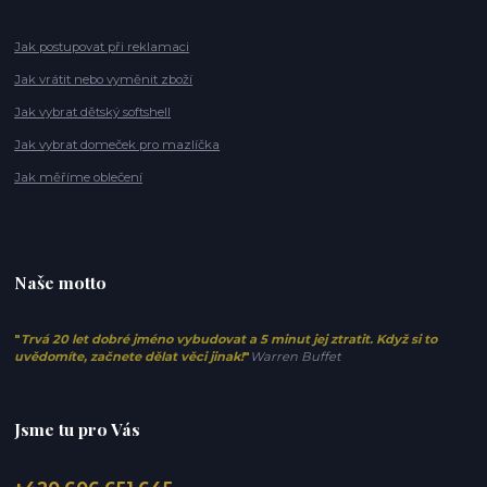
Jak postupovat při reklamaci
Jak vrátit nebo vyměnit zboží
Jak vybrat dětský softshell
Jak vybrat domeček pro mazlíčka
Jak měříme oblečení
Naše motto
"
Trvá 20 let dobré jméno vybudovat a 5 minut jej ztratit. Když si to
uvědomíte, začnete dělat věci jinak!
"
Warren Buffet
Jsme tu pro Vás