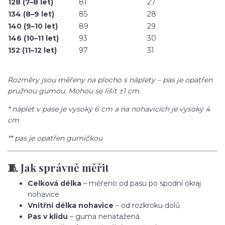
128 (7–8 let)
81
27
134 (8–9 let)
85
28
140 (9–10 let)
89
29
146 (10–11 let)
93
30
152 (11–12 let)
97
31
Rozměry jsou měřeny na plocho s náplety – pas je opatřen
pružnou gumou. Mohou se lišit ±1 cm.
* náplet v pase je vysoký 6 cm a na nohavicích je vysoký 4
cm
** pas je opatřen gumičkou
🧵 Jak správně měřit
Celková délka
– měřeno od pasu po spodní okraj
nohavice
Vnitřní délka nohavice
– od rozkroku dolů
Pas v klidu
– guma nenatažená