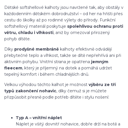
Dětské softshellové kalhoty jsou navržené tak, aby obstály v
každodenním dětském dobrodružství – od her na hřišti přes
cestu do školky až po rodinné výlety do přírody. Funkční
softshellový materiál poskytuje
spolehlivou ochranu proti
větru, chladu i vlhkosti
, aniž by omezoval přirozený
pohyb dítěte.
Díky
prodyšné membráně
kalhoty efektivně odvádějí
přebytečné teplo a vlhkost, takže se dítě nepřehřívá ani při
aktivním pohybu. Vnitřní strana je opatřena
jemným
fleecem
, který je příjemný na dotek a pomáhá udržet
tepelný komfort i během chladnějších dnů.
Velkou výhodou těchto kalhot je možnost
výběru ze tří
typů zakončení nohavic
, díky čemuž si je můžete
přizpůsobit přesně podle potřeb dítěte i stylu nošení:
Typ A – vnitřní náplet
Náplet je všitý dovnitř nohavice, dobře drží na botě a