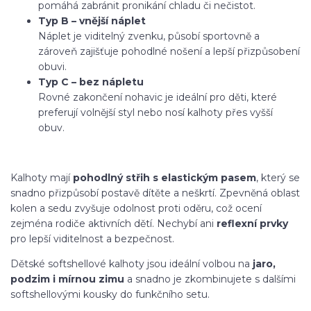
pomáhá zabránit pronikání chladu či nečistot.
Typ B – vnější náplet
Náplet je viditelný zvenku, působí sportovně a
zároveň zajišťuje pohodlné nošení a lepší přizpůsobení
obuvi.
Typ C – bez nápletu
Rovné zakončení nohavic je ideální pro děti, které
preferují volnější styl nebo nosí kalhoty přes vyšší
obuv.
Kalhoty mají
pohodlný střih s elastickým pasem
, který se
snadno přizpůsobí postavě dítěte a neškrtí. Zpevněná oblast
kolen a sedu zvyšuje odolnost proti oděru, což ocení
zejména rodiče aktivních dětí. Nechybí ani
reflexní prvky
pro lepší viditelnost a bezpečnost.
Dětské softshellové kalhoty jsou ideální volbou na
jaro,
podzim i mírnou zimu
a snadno je zkombinujete s dalšími
softshellovými kousky do funkčního setu.