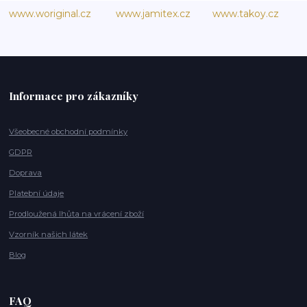
www.woriginal.cz
www.jamitex.cz
www.takoy.cz
Informace pro zákazníky
Všeobecné obchodní podmínky
GDPR
Doprava
Platební údaje
Prodloužená lhůta na vrácení zboží
Vzorník našich látek
Blog
FAQ