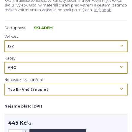
Kvalitní dětské softshellové kalhoty ideální na venkovní hry, školku,
školu i výlety. Odolný materiál chrání před větrem a deštěm, zatímco
měkká vnitřní vrstva zajišťuje pohodlí po celý den.
celý popis
Dostupnost
SKLADEM
Velikost
Kapsy
Nohavice - zakončení
Nejsme plátci DPH
445 Kč
/
ks