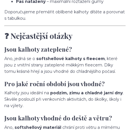
Pas natažený
– maximální roztažení gumy
Doporučujeme přeměřit oblíbené kalhoty dítěte a porovnat
s tabulkou.
❓ Nejčastější otázky
Jsou kalhoty zateplené?
Ano, jedná se o
softshellové kalhoty s fleecem
, které
jsou z vnitřní strany zateplené měkkým fleecem. Díky
tomu krásně hřejí a jsou vhodné do chladnějšího počasí.
Pro jaké roční období jsou vhodné?
Kalhoty jsou ideální na
podzim, zimu a chladné jarní dny
.
Skvěle poslouží při venkovních aktivitách, do školky, školy i
na výlety.
Jsou kalhoty vhodné do deště a větru?
Ano,
softshellový materiál
chrání proti větru a mírnému