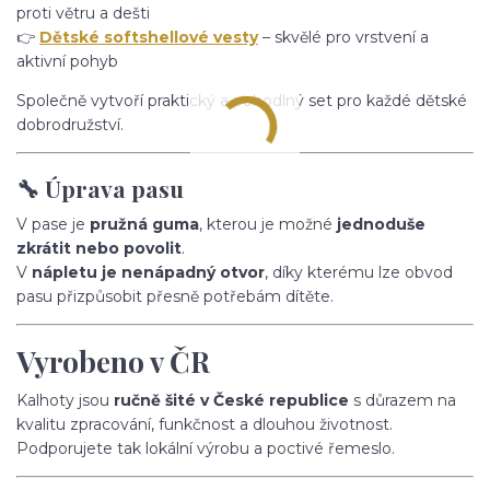
proti větru a dešti
👉
Dětské softshellové vesty
– skvělé pro vrstvení a
aktivní pohyb
Společně vytvoří praktický a pohodlný set pro každé dětské
dobrodružství.
🔧 Úprava pasu
V pase je
pružná guma
, kterou je možné
jednoduše
zkrátit nebo povolit
.
V
nápletu je nenápadný otvor
, díky kterému lze obvod
pasu přizpůsobit přesně potřebám dítěte.
Vyrobeno v ČR
Kalhoty jsou
ručně šité v České republice
s důrazem na
kvalitu zpracování, funkčnost a dlouhou životnost.
Podporujete tak lokální výrobu a poctivé řemeslo.