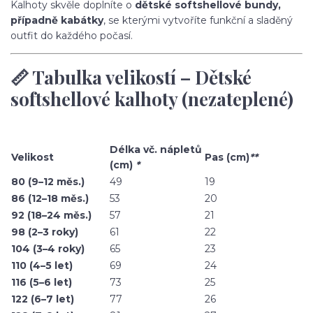
Kalhoty skvěle doplníte o
dětské softshellové bundy,
případně kabátky
, se kterými vytvoříte funkční a sladěný
outfit do každého počasí.
📏 Tabulka velikostí – Dětské
softshellové kalhoty (nezateplené)
Délka vč. nápletů
Velikost
Pas (cm)
**
(cm)
*
80 (9–12 měs.)
49
19
86 (12–18 měs.)
53
20
92 (18–24 měs.)
57
21
98 (2–3 roky)
61
22
104 (3–4 roky)
65
23
110 (4–5 let)
69
24
116 (5–6 let)
73
25
122 (6–7 let)
77
26