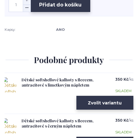
Přidat do košíku
Kapsy:
ANO
Podobné produkty
Dětské softshellové kalhoty s fleecem,
350 Kč
/
ks
antracitové s limetkovým nápletem
SKLADEM
Zvolit variantu
Dětské softshellové kalhoty s fleecem,
350 Kč
/
ks
antracitové s černým nápletem
SKLADEM