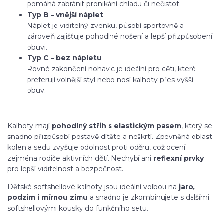
pomáhá zabránit pronikání chladu či nečistot.
Typ B – vnější náplet
Náplet je viditelný zvenku, působí sportovně a
zároveň zajišťuje pohodlné nošení a lepší přizpůsobení
obuvi.
Typ C – bez nápletu
Rovné zakončení nohavic je ideální pro děti, které
preferují volnější styl nebo nosí kalhoty přes vyšší
obuv.
Kalhoty mají
pohodlný střih s elastickým pasem
, který se
snadno přizpůsobí postavě dítěte a neškrtí. Zpevněná oblast
kolen a sedu zvyšuje odolnost proti oděru, což ocení
zejména rodiče aktivních dětí. Nechybí ani
reflexní prvky
pro lepší viditelnost a bezpečnost.
Dětské softshellové kalhoty jsou ideální volbou na
jaro,
podzim i mírnou zimu
a snadno je zkombinujete s dalšími
softshellovými kousky do funkčního setu.