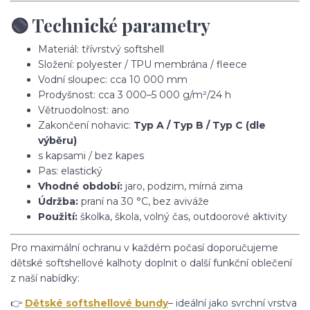
🟢 Technické parametry
Materiál: třívrstvý softshell
Složení: polyester / TPU membrána / fleece
Vodní sloupec: cca 10 000 mm
Prodyšnost: cca 3 000–5 000 g/m²/24 h
Větruodolnost: ano
Zakončení nohavic:
Typ A / Typ B / Typ C (dle
výběru)
s kapsami / bez kapes
Pas: elastický
Vhodné období:
jaro, podzim, mírná zima
Údržba:
praní na 30 °C, bez aviváže
Použití:
školka, škola, volný čas, outdoorové aktivity
Pro maximální ochranu v každém počasí doporučujeme
dětské softshellové kalhoty doplnit o další funkční oblečení
z naší nabídky:
👉
Dětské softshellové bundy
– ideální jako svrchní vrstva