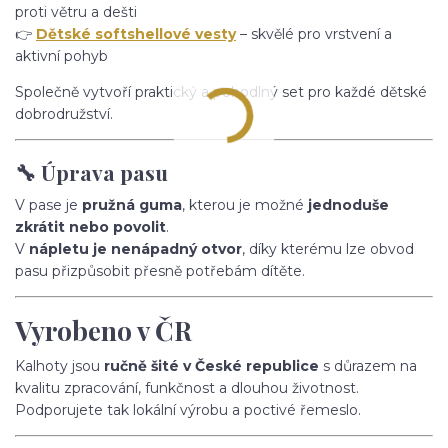
proti větru a dešti
👉
Dětské softshellové vesty
– skvělé pro vrstvení a
aktivní pohyb
Společně vytvoří praktický a pohodlný set pro každé dětské
dobrodružství.
🔧 Úprava pasu
V pase je
pružná guma
, kterou je možné
jednoduše
zkrátit nebo povolit
.
V
nápletu je nenápadný otvor
, díky kterému lze obvod
pasu přizpůsobit přesně potřebám dítěte.
Vyrobeno v ČR
Kalhoty jsou
ručně šité v České republice
s důrazem na
kvalitu zpracování, funkčnost a dlouhou životnost.
Podporujete tak lokální výrobu a poctivé řemeslo.