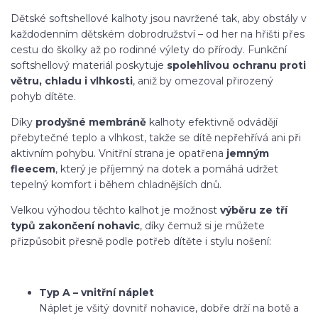
Dětské softshellové kalhoty jsou navržené tak, aby obstály v
každodenním dětském dobrodružství – od her na hřišti přes
cestu do školky až po rodinné výlety do přírody. Funkční
softshellový materiál poskytuje
spolehlivou ochranu proti
větru, chladu i vlhkosti
, aniž by omezoval přirozený
pohyb dítěte.
Díky
prodyšné membráně
kalhoty efektivně odvádějí
přebytečné teplo a vlhkost, takže se dítě nepřehřívá ani při
aktivním pohybu. Vnitřní strana je opatřena
jemným
fleecem
, který je příjemný na dotek a pomáhá udržet
tepelný komfort i během chladnějších dnů.
Velkou výhodou těchto kalhot je možnost
výběru ze tří
typů zakončení nohavic
, díky čemuž si je můžete
přizpůsobit přesně podle potřeb dítěte i stylu nošení:
Typ A – vnitřní náplet
Náplet je všitý dovnitř nohavice, dobře drží na botě a