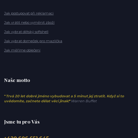
Jak postupovat při reklamaci
Jak vrátit nebo vyměnit zboží
Jak vybrat dětský softshell
Jak vybrat domeček pro mazlíčka
Jak měříme oblečení
Naše motto
"
Trvá 20 let dobré jméno vybudovat a 5 minut jej ztratit. Když si to
uvědomíte, začnete dělat věci jinak!
"
Warren Buffet
Jsme tu pro Vás