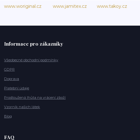
www.woriginal.cz
www.jamitex.cz
www.takoy.cz
Informace pro zákazníky
Všeobecné obchodní podmínky
GDPR
Doprava
Platební údaje
Prodloužená lhůta na vrácení zboží
Vzorník našich látek
Blog
FAQ