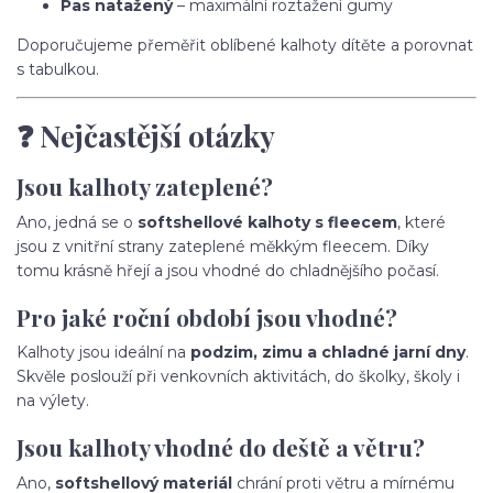
Pas natažený
– maximální roztažení gumy
Doporučujeme přeměřit oblíbené kalhoty dítěte a porovnat
s tabulkou.
❓ Nejčastější otázky
Jsou kalhoty zateplené?
Ano, jedná se o
softshellové kalhoty s fleecem
, které
jsou z vnitřní strany zateplené měkkým fleecem. Díky
tomu krásně hřejí a jsou vhodné do chladnějšího počasí.
Pro jaké roční období jsou vhodné?
Kalhoty jsou ideální na
podzim, zimu a chladné jarní dny
.
Skvěle poslouží při venkovních aktivitách, do školky, školy i
na výlety.
Jsou kalhoty vhodné do deště a větru?
Ano,
softshellový materiál
chrání proti větru a mírnému