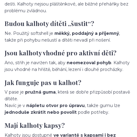
dešti. Kalhoty nejsou pláštěnkové, ale běžné přeháňky bez
problému zvládnou.
Budou kalhoty dítěti „šustit“?
Ne. Použitý softshell je
měkký, poddajný a příjemný
,
takže při pohybu nešustí a dítěti nevadí při nošení.
Jsou kalhoty vhodné pro aktivní děti?
Ano, střih je navržen tak, aby
neomezoval pohyb
. Kalhoty
jsou vhodné na hřiště, běhání, lezení i dlouhé procházky.
Jak funguje pas u kalhot?
V pase je
pružná guma
, která se dobře přizpůsobí postavě
dítěte.
Navíc je v
nápletu otvor pro úpravu
, takže gumu lze
jednoduše zkrátit nebo povolit
podle potřeby.
Mají kalhoty kapsy?
Kalhoty jsou dostupné
ve variantě s kapsami i bez