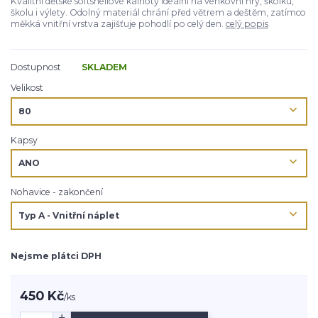
Kvalitní dětské softshellové kalhoty ideální na venkovní hry, školku,
školu i výlety. Odolný materiál chrání před větrem a deštěm, zatímco
měkká vnitřní vrstva zajišťuje pohodlí po celý den.
celý popis
Dostupnost
SKLADEM
Velikost
Kapsy
Nohavice - zakončení
Nejsme plátci DPH
450 Kč
/
ks