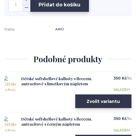
Přidat do košíku
Kapsy:
ANO
Podobné produkty
Dětské softshellové kalhoty s fleecem,
350 Kč
/
ks
antracitové s limetkovým nápletem
SKLADEM
Zvolit variantu
Dětské softshellové kalhoty s fleecem,
350 Kč
/
ks
antracitové s černým nápletem
SKLADEM