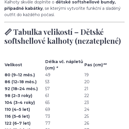
Kalhoty skvěle doplníte o
dětské softshellové bundy,
případně kabátky
, se kterými vytvoříte funkční a sladěný
outfit do každého počasí.
📏 Tabulka velikostí – Dětské
softshellové kalhoty (nezateplené)
Délka vč. nápletů
Velikost
Pas (cm)
**
(cm)
*
80 (9–12 měs.)
49
19
86 (12–18 měs.)
53
20
92 (18–24 měs.)
57
21
98 (2–3 roky)
61
22
104 (3–4 roky)
65
23
110 (4–5 let)
69
24
116 (5–6 let)
73
25
122 (6–7 let)
77
26