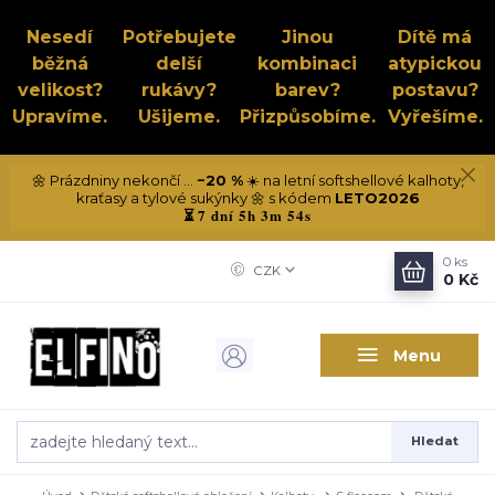
Nesedí
Potřebujete
Jinou
Dítě má
běžná
delší
kombinaci
atypickou
velikost?
rukávy?
barev?
postavu?
Upravíme.
Ušijeme.
Přizpůsobíme.
Vyřešíme.
🌼 Prázdniny nekončí ...
−20 %
☀️ na letní softshellové kalhoty,
kraťasy a tylové sukýnky 🌼 s kódem
LETO2026
7 dní 5h 3m 53s
⏳
0
ks
CZK
0 Kč
Menu
Hledat