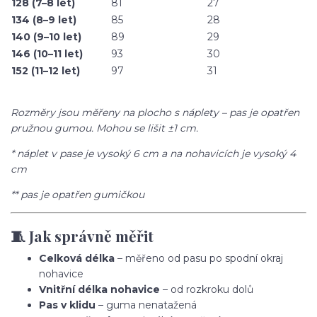
128 (7–8 let)
81
27
134 (8–9 let)
85
28
140 (9–10 let)
89
29
146 (10–11 let)
93
30
152 (11–12 let)
97
31
Rozměry jsou měřeny na plocho s náplety – pas je opatřen
pružnou gumou. Mohou se lišit ±1 cm.
* náplet v pase je vysoký 6 cm a na nohavicích je vysoký 4
cm
** pas je opatřen gumičkou
🧵 Jak správně měřit
Celková délka
– měřeno od pasu po spodní okraj
nohavice
Vnitřní délka nohavice
– od rozkroku dolů
Pas v klidu
– guma nenatažená