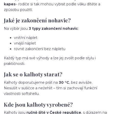
kapes
– rodiče si tak mohou vybrat podle věku dítěte a
způsobu použití.
Jaké je zakončení nohavic?
Na výběr jsou
3 typy zakončení nohavic
:
vnitřní náplet
vnější náplet
rovné zakončení bez nápletu
Každý typ má své výhody a lze jej zvolit podle stylu i
praktičnosti.
Jak se o kalhoty starat?
Kalhoty doporučujeme prát na
30 °C
, bez aviváže.
Nesušit v sušičce a nežehlit – tím si zachovají funkční
vlastnosti softshellu.
Kde jsou kalhoty vyrobené?
Kalhoty jsou
ručně šité v České republice
, s důrazem na