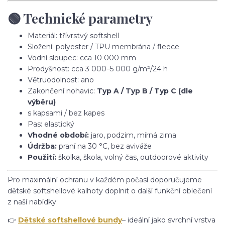
🟢 Technické parametry
Materiál: třívrstvý softshell
Složení: polyester / TPU membrána / fleece
Vodní sloupec: cca 10 000 mm
Prodyšnost: cca 3 000–5 000 g/m²/24 h
Větruodolnost: ano
Zakončení nohavic:
Typ A / Typ B / Typ C (dle
výběru)
s kapsami / bez kapes
Pas: elastický
Vhodné období:
jaro, podzim, mírná zima
Údržba:
praní na 30 °C, bez aviváže
Použití:
školka, škola, volný čas, outdoorové aktivity
Pro maximální ochranu v každém počasí doporučujeme
dětské softshellové kalhoty doplnit o další funkční oblečení
z naší nabídky:
👉
Dětské softshellové bundy
– ideální jako svrchní vrstva