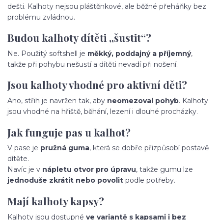
dešti. Kalhoty nejsou pláštěnkové, ale běžné přeháňky bez
problému zvládnou.
Budou kalhoty dítěti „šustit“?
Ne. Použitý softshell je
měkký, poddajný a příjemný
,
takže při pohybu nešustí a dítěti nevadí při nošení.
Jsou kalhoty vhodné pro aktivní děti?
Ano, střih je navržen tak, aby
neomezoval pohyb
. Kalhoty
jsou vhodné na hřiště, běhání, lezení i dlouhé procházky.
Jak funguje pas u kalhot?
V pase je
pružná guma
, která se dobře přizpůsobí postavě
dítěte.
Navíc je v
nápletu otvor pro úpravu
, takže gumu lze
jednoduše zkrátit nebo povolit
podle potřeby.
Mají kalhoty kapsy?
Kalhoty jsou dostupné
ve variantě s kapsami i bez