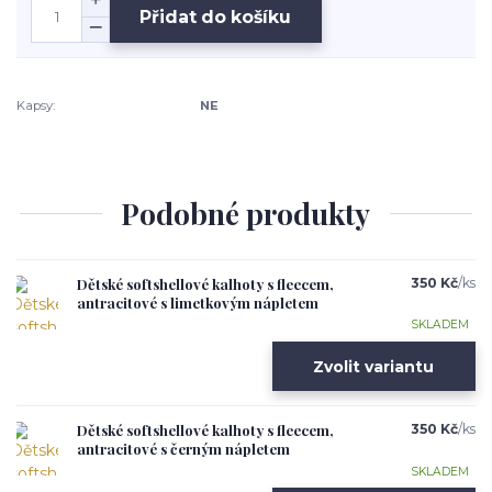
Přidat do košíku
Kapsy:
NE
Podobné produkty
Dětské softshellové kalhoty s fleecem,
350 Kč
/
ks
antracitové s limetkovým nápletem
SKLADEM
Zvolit variantu
Dětské softshellové kalhoty s fleecem,
350 Kč
/
ks
antracitové s černým nápletem
SKLADEM