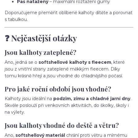
Pas natažený
– maximální roztažení gumy
Doporučujeme přeměřit oblíbené kalhoty dítěte a porovnat
s tabulkou.
❓ Nejčastější otázky
Jsou kalhoty zateplené?
Ano, jedná se o
softshellové kalhoty s fleecem
, které
jsou z vnitřní strany zateplené měkkým fleecem. Díky
tomu krásně hřejí a jsou vhodné do chladnějšího počasí.
Pro jaké roční období jsou vhodné?
Kalhoty jsou ideální na
podzim, zimu a chladné jarní dny
.
Skvěle poslouží při venkovních aktivitách, do školky, školy i
na výlety.
Jsou kalhoty vhodné do deště a větru?
Ano,
softshellový materiál
chrání proti větru a mírnému