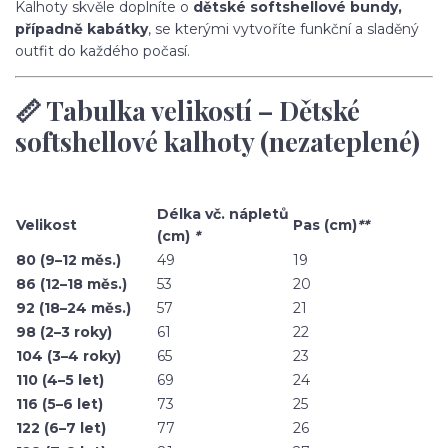
Kalhoty skvěle doplníte o
dětské softshellové bundy,
případně kabátky
, se kterými vytvoříte funkční a sladěný
outfit do každého počasí.
📏 Tabulka velikostí – Dětské
softshellové kalhoty (nezateplené)
Délka vč. nápletů
Velikost
Pas (cm)
**
(cm)
*
80 (9–12 měs.)
49
19
86 (12–18 měs.)
53
20
92 (18–24 měs.)
57
21
98 (2–3 roky)
61
22
104 (3–4 roky)
65
23
110 (4–5 let)
69
24
116 (5–6 let)
73
25
122 (6–7 let)
77
26