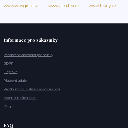
www.woriginal.cz
www.jamitex.cz
www.takoy.cz
Informace pro zákazníky
Všeobecné obchodní podmínky
GDPR
Doprava
Platební údaje
Prodloužená lhůta na vrácení zboží
Vzorník našich látek
Blog
FAQ