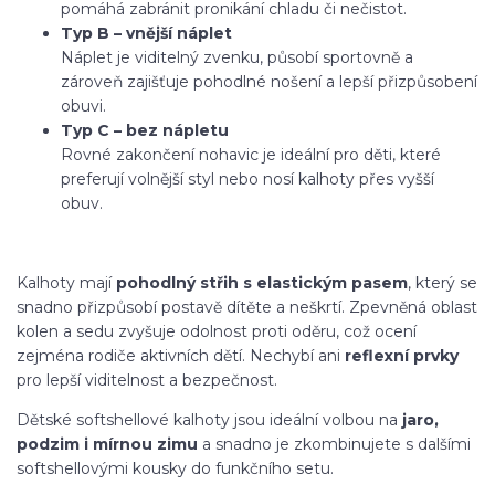
pomáhá zabránit pronikání chladu či nečistot.
Typ B – vnější náplet
Náplet je viditelný zvenku, působí sportovně a
zároveň zajišťuje pohodlné nošení a lepší přizpůsobení
obuvi.
Typ C – bez nápletu
Rovné zakončení nohavic je ideální pro děti, které
preferují volnější styl nebo nosí kalhoty přes vyšší
obuv.
Kalhoty mají
pohodlný střih s elastickým pasem
, který se
snadno přizpůsobí postavě dítěte a neškrtí. Zpevněná oblast
kolen a sedu zvyšuje odolnost proti oděru, což ocení
zejména rodiče aktivních dětí. Nechybí ani
reflexní prvky
pro lepší viditelnost a bezpečnost.
Dětské softshellové kalhoty jsou ideální volbou na
jaro,
podzim i mírnou zimu
a snadno je zkombinujete s dalšími
softshellovými kousky do funkčního setu.