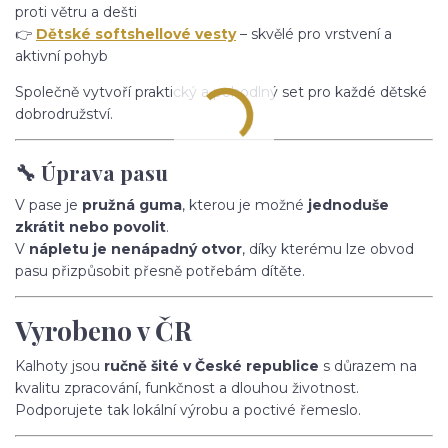
proti větru a dešti
👉
Dětské softshellové vesty
– skvělé pro vrstvení a
aktivní pohyb
Společně vytvoří praktický a pohodlný set pro každé dětské
dobrodružství.
🔧 Úprava pasu
V pase je
pružná guma
, kterou je možné
jednoduše
zkrátit nebo povolit
.
V
nápletu je nenápadný otvor
, díky kterému lze obvod
pasu přizpůsobit přesně potřebám dítěte.
Vyrobeno v ČR
Kalhoty jsou
ručně šité v České republice
s důrazem na
kvalitu zpracování, funkčnost a dlouhou životnost.
Podporujete tak lokální výrobu a poctivé řemeslo.