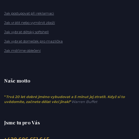
Jak postupovat při reklamaci
Jak vrátit nebo vyměnit zboží
Jak vybrat dětský softshell
Jak vybrat domeček pro mazlíčka
Jak měříme oblečení
Naše motto
"
Trvá 20 let dobré jméno vybudovat a 5 minut jej ztratit. Když si to
uvědomíte, začnete dělat věci jinak!
"
Warren Buffet
Jsme tu pro Vás