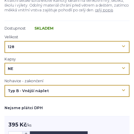
Kvalitní dětské softshellové kalhoty ideální na venkovní hry, školku,
školu i výlety. Odolný materiál chrání před větrem a deštěm, zatímco
měkká vnitřní vrstva zajišťuje pohodlí po celý den.
celý popis
Dostupnost
SKLADEM
Velikost
Kapsy
Nohavice - zakončení
Nejsme plátci DPH
395 Kč
/
ks