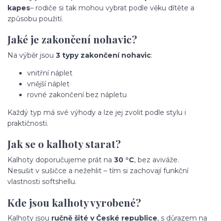
kapes
– rodiče si tak mohou vybrat podle věku dítěte a
způsobu použití.
Jaké je zakončení nohavic?
Na výběr jsou
3 typy zakončení nohavic
:
vnitřní náplet
vnější náplet
rovné zakončení bez nápletu
Každý typ má své výhody a lze jej zvolit podle stylu i
praktičnosti.
Jak se o kalhoty starat?
Kalhoty doporučujeme prát na
30 °C
, bez aviváže.
Nesušit v sušičce a nežehlit – tím si zachovají funkční
vlastnosti softshellu.
Kde jsou kalhoty vyrobené?
Kalhoty jsou
ručně šité v České republice
, s důrazem na