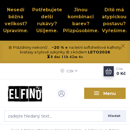
Nesedí
Potřebujete
Jinou
Dítě má
běžná
delší
kombinaci
atypickou
velikost?
rukávy?
barev?
postavu?
Upravíme.
Ušijeme.
Přizpůsobíme.
Vyřešíme.
🌼 Prázdniny nekončí ...
−20 %
☀️ na letní softshellové kalhoty,
kraťasy a tylové sukýnky 🌼 s kódem
LETO2026
8 dní 11h 42m 5s
⏳
0
ks
CZK
0 Kč
Menu
Hledat