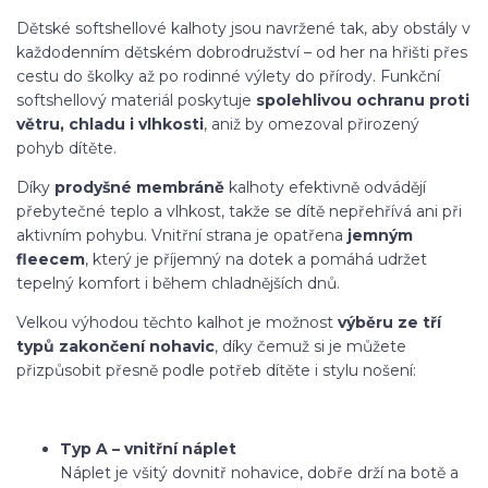
Dětské softshellové kalhoty jsou navržené tak, aby obstály v
každodenním dětském dobrodružství – od her na hřišti přes
cestu do školky až po rodinné výlety do přírody. Funkční
softshellový materiál poskytuje
spolehlivou ochranu proti
větru, chladu i vlhkosti
, aniž by omezoval přirozený
pohyb dítěte.
Díky
prodyšné membráně
kalhoty efektivně odvádějí
přebytečné teplo a vlhkost, takže se dítě nepřehřívá ani při
aktivním pohybu. Vnitřní strana je opatřena
jemným
fleecem
, který je příjemný na dotek a pomáhá udržet
tepelný komfort i během chladnějších dnů.
Velkou výhodou těchto kalhot je možnost
výběru ze tří
typů zakončení nohavic
, díky čemuž si je můžete
přizpůsobit přesně podle potřeb dítěte i stylu nošení:
Typ A – vnitřní náplet
Náplet je všitý dovnitř nohavice, dobře drží na botě a