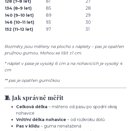
128 (7–8 let)
81
27
134 (8–9 let)
85
28
140 (9–10 let)
89
29
146 (10–11 let)
93
30
152 (11–12 let)
97
31
Rozměry jsou měřeny na plocho s náplety – pas je opatřen
pružnou gumou. Mohou se lišit ±1 cm.
* náplet v pase je vysoký 6 cm a na nohavicích je vysoký 4
cm
** pas je opatřen gumičkou
🧵 Jak správně měřit
Celková délka
– měřeno od pasu po spodní okraj
nohavice
Vnitřní délka nohavice
– od rozkroku dolů
Pas v klidu
– guma nenatažená