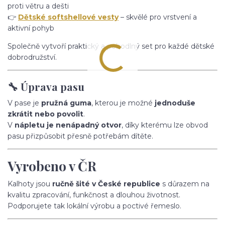
proti větru a dešti
👉
Dětské softshellové vesty
– skvělé pro vrstvení a
aktivní pohyb
Společně vytvoří praktický a pohodlný set pro každé dětské
dobrodružství.
🔧 Úprava pasu
V pase je
pružná guma
, kterou je možné
jednoduše
zkrátit nebo povolit
.
V
nápletu je nenápadný otvor
, díky kterému lze obvod
pasu přizpůsobit přesně potřebám dítěte.
Vyrobeno v ČR
Kalhoty jsou
ručně šité v České republice
s důrazem na
kvalitu zpracování, funkčnost a dlouhou životnost.
Podporujete tak lokální výrobu a poctivé řemeslo.