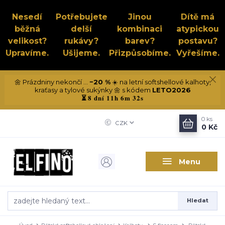
Nesedí
Potřebujete
Jinou
Dítě má
běžná
delší
kombinaci
atypickou
velikost?
rukávy?
barev?
postavu?
Upravíme.
Ušijeme.
Přizpůsobíme.
Vyřešíme.
🌼 Prázdniny nekončí ...
−20 %
☀️ na letní softshellové kalhoty,
kraťasy a tylové sukýnky 🌼 s kódem
LETO2026
8 dní 11h 6m 32s
⏳
0
ks
CZK
0 Kč
Menu
Hledat