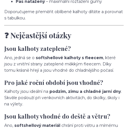
Pas natažený
– maximální roztažení gumy
Doporučujeme přeměřit oblíbené kalhoty dítěte a porovnat
s tabulkou.
❓ Nejčastější otázky
Jsou kalhoty zateplené?
Ano, jedná se o
softshellové kalhoty s fleecem
, které
jsou z vnitřní strany zateplené měkkým fleecem. Díky
tomu krásně hřejí a jsou vhodné do chladnějšího počasí.
Pro jaké roční období jsou vhodné?
Kalhoty jsou ideální na
podzim, zimu a chladné jarní dny
.
Skvěle poslouží při venkovních aktivitách, do školky, školy i
na výlety.
Jsou kalhoty vhodné do deště a větru?
Ano,
softshellový materiál
chrání proti větru a mírnému