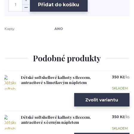
Přidat do košíku
Kapsy:
ANO
Podobné produkty
Dětské softshellové kalhoty s fleecem,
350 Kč
/
ks
antracitové s limetkovým nápletem
SKLADEM
Zvolit variantu
Dětské softshellové kalhoty s fleecem,
350 Kč
/
ks
antracitové s černým nápletem
SKLADEM