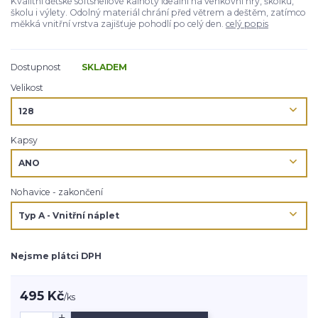
Kvalitní dětské softshellové kalhoty ideální na venkovní hry, školku,
školu i výlety. Odolný materiál chrání před větrem a deštěm, zatímco
měkká vnitřní vrstva zajišťuje pohodlí po celý den.
celý popis
Dostupnost
SKLADEM
Velikost
Kapsy
Nohavice - zakončení
Nejsme plátci DPH
495 Kč
/
ks