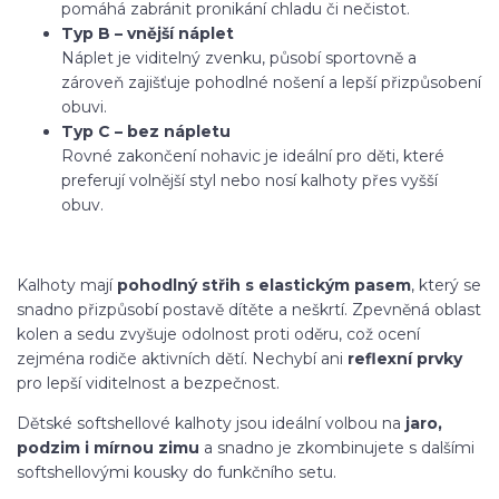
pomáhá zabránit pronikání chladu či nečistot.
Typ B – vnější náplet
Náplet je viditelný zvenku, působí sportovně a
zároveň zajišťuje pohodlné nošení a lepší přizpůsobení
obuvi.
Typ C – bez nápletu
Rovné zakončení nohavic je ideální pro děti, které
preferují volnější styl nebo nosí kalhoty přes vyšší
obuv.
Kalhoty mají
pohodlný střih s elastickým pasem
, který se
snadno přizpůsobí postavě dítěte a neškrtí. Zpevněná oblast
kolen a sedu zvyšuje odolnost proti oděru, což ocení
zejména rodiče aktivních dětí. Nechybí ani
reflexní prvky
pro lepší viditelnost a bezpečnost.
Dětské softshellové kalhoty jsou ideální volbou na
jaro,
podzim i mírnou zimu
a snadno je zkombinujete s dalšími
softshellovými kousky do funkčního setu.