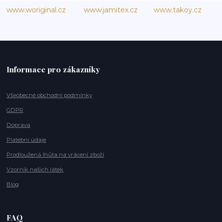
www.woriginal.cz
www.jamitex.cz
www.takoy.cz
Informace pro zákazníky
Všeobecné obchodní podmínky
GDPR
Doprava
Platební údaje
Prodloužená lhůta na vrácení zboží
Vzorník našich látek
Blog
FAQ