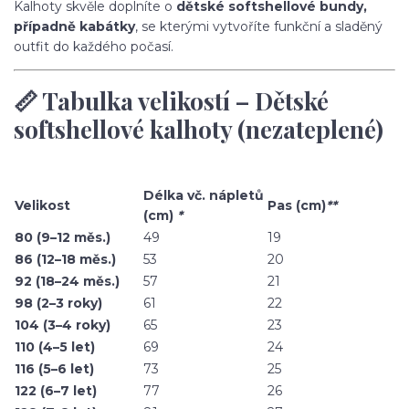
Kalhoty skvěle doplníte o
dětské softshellové bundy,
případně kabátky
, se kterými vytvoříte funkční a sladěný
outfit do každého počasí.
📏 Tabulka velikostí – Dětské
softshellové kalhoty (nezateplené)
Délka vč. nápletů
Velikost
Pas (cm)
**
(cm)
*
80 (9–12 měs.)
49
19
86 (12–18 měs.)
53
20
92 (18–24 měs.)
57
21
98 (2–3 roky)
61
22
104 (3–4 roky)
65
23
110 (4–5 let)
69
24
116 (5–6 let)
73
25
122 (6–7 let)
77
26