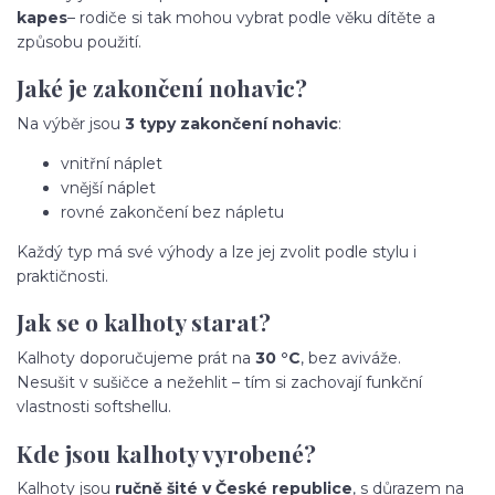
kapes
– rodiče si tak mohou vybrat podle věku dítěte a
způsobu použití.
Jaké je zakončení nohavic?
Na výběr jsou
3 typy zakončení nohavic
:
vnitřní náplet
vnější náplet
rovné zakončení bez nápletu
Každý typ má své výhody a lze jej zvolit podle stylu i
praktičnosti.
Jak se o kalhoty starat?
Kalhoty doporučujeme prát na
30 °C
, bez aviváže.
Nesušit v sušičce a nežehlit – tím si zachovají funkční
vlastnosti softshellu.
Kde jsou kalhoty vyrobené?
Kalhoty jsou
ručně šité v České republice
, s důrazem na