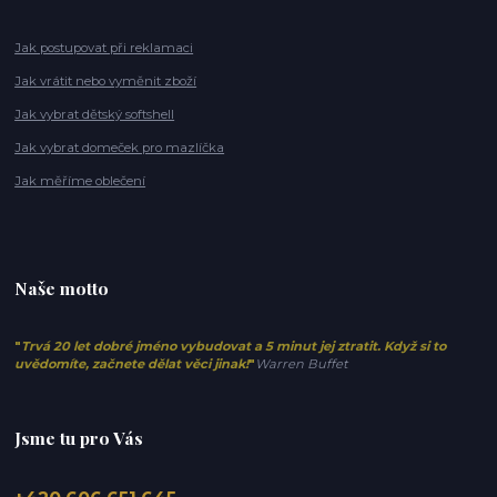
Jak postupovat při reklamaci
Jak vrátit nebo vyměnit zboží
Jak vybrat dětský softshell
Jak vybrat domeček pro mazlíčka
Jak měříme oblečení
Naše motto
"
Trvá 20 let dobré jméno vybudovat a 5 minut jej ztratit. Když si to
uvědomíte, začnete dělat věci jinak!
"
Warren Buffet
Jsme tu pro Vás