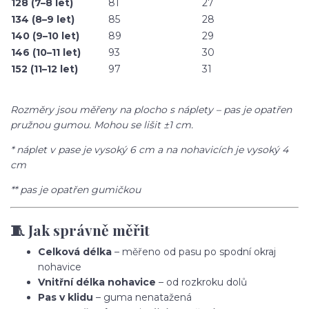
128 (7–8 let)
81
27
134 (8–9 let)
85
28
140 (9–10 let)
89
29
146 (10–11 let)
93
30
152 (11–12 let)
97
31
Rozměry jsou měřeny na plocho s náplety – pas je opatřen
pružnou gumou. Mohou se lišit ±1 cm.
* náplet v pase je vysoký 6 cm a na nohavicích je vysoký 4
cm
** pas je opatřen gumičkou
🧵 Jak správně měřit
Celková délka
– měřeno od pasu po spodní okraj
nohavice
Vnitřní délka nohavice
– od rozkroku dolů
Pas v klidu
– guma nenatažená