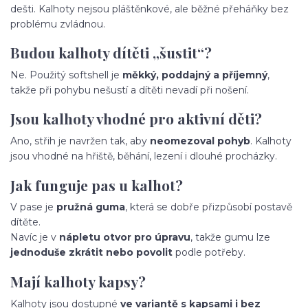
dešti. Kalhoty nejsou pláštěnkové, ale běžné přeháňky bez
problému zvládnou.
Budou kalhoty dítěti „šustit“?
Ne. Použitý softshell je
měkký, poddajný a příjemný
,
takže při pohybu nešustí a dítěti nevadí při nošení.
Jsou kalhoty vhodné pro aktivní děti?
Ano, střih je navržen tak, aby
neomezoval pohyb
. Kalhoty
jsou vhodné na hřiště, běhání, lezení i dlouhé procházky.
Jak funguje pas u kalhot?
V pase je
pružná guma
, která se dobře přizpůsobí postavě
dítěte.
Navíc je v
nápletu otvor pro úpravu
, takže gumu lze
jednoduše zkrátit nebo povolit
podle potřeby.
Mají kalhoty kapsy?
Kalhoty jsou dostupné
ve variantě s kapsami i bez