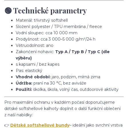
🟢 Technické parametry
Materiál: třívrstvý softshell
Složení: polyester / TPU membrána / fleece
Vodní sloupec: cca 10 000 mm
Prodyšnost: cca 3 000–5 000 g/m²/24 h
Větruodolnost: ano
Zakončení nohavic:
Typ A / Typ B / Typ C (dle
výběru)
s kapsami / bez kapes
Pas: elastický
Vhodné období:
jaro, podzim, mírná zima
Údržba:
praní na 30 °C, bez aviváže
Použití:
školka, škola, volný čas, outdoorové aktivity
Pro maximální ochranu v každém počasí doporučujeme
dětské softshellové kalhoty doplnit o další funkční oblečení
z naší nabídky:
👉
Dětské softshellové bundy
– ideální jako svrchní vrstva