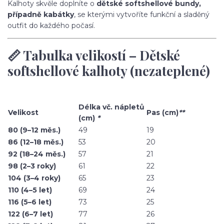
Kalhoty skvěle doplníte o
dětské softshellové bundy,
případně kabátky
, se kterými vytvoříte funkční a sladěný
outfit do každého počasí.
📏 Tabulka velikostí – Dětské
softshellové kalhoty (nezateplené)
Délka vč. nápletů
Velikost
Pas (cm)
**
(cm)
*
80 (9–12 měs.)
49
19
86 (12–18 měs.)
53
20
92 (18–24 měs.)
57
21
98 (2–3 roky)
61
22
104 (3–4 roky)
65
23
110 (4–5 let)
69
24
116 (5–6 let)
73
25
122 (6–7 let)
77
26