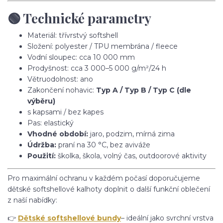
🟢 Technické parametry
Materiál: třívrstvý softshell
Složení: polyester / TPU membrána / fleece
Vodní sloupec: cca 10 000 mm
Prodyšnost: cca 3 000–5 000 g/m²/24 h
Větruodolnost: ano
Zakončení nohavic:
Typ A / Typ B / Typ C (dle
výběru)
s kapsami / bez kapes
Pas: elastický
Vhodné období:
jaro, podzim, mírná zima
Údržba:
praní na 30 °C, bez aviváže
Použití:
školka, škola, volný čas, outdoorové aktivity
Pro maximální ochranu v každém počasí doporučujeme
dětské softshellové kalhoty doplnit o další funkční oblečení
z naší nabídky:
👉
Dětské softshellové bundy
– ideální jako svrchní vrstva