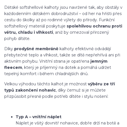
Dětské softshellové kalhoty jsou navržené tak, aby obstály v
každodenním dětském dobrodružství – od her na hřišti přes
cestu do školky až po rodinné výlety do přírody. Funkční
softshellový materiál poskytuje
spolehlivou ochranu proti
větru, chladu i vlhkosti
, aniž by omezoval přirozený
pohyb dítěte.
Díky
prodyšné membráně
kalhoty efektivně odvádějí
přebytečné teplo a vlhkost, takže se dítě nepřehřívá ani při
aktivním pohybu. Vnitřní strana je opatřena
jemným
fleecem
, který je příjemný na dotek a pomáhá udržet
tepelný komfort i během chladnějších dnů.
Velkou výhodou těchto kalhot je možnost
výběru ze tří
typů zakončení nohavic
, díky čemuž si je můžete
přizpůsobit přesně podle potřeb dítěte i stylu nošení:
Typ A – vnitřní náplet
Náplet je všitý dovnitř nohavice, dobře drží na botě a