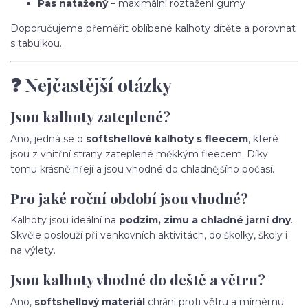
Pas natažený
– maximální roztažení gumy
Doporučujeme přeměřit oblíbené kalhoty dítěte a porovnat
s tabulkou.
❓ Nejčastější otázky
Jsou kalhoty zateplené?
Ano, jedná se o
softshellové kalhoty s fleecem
, které
jsou z vnitřní strany zateplené měkkým fleecem. Díky
tomu krásně hřejí a jsou vhodné do chladnějšího počasí.
Pro jaké roční období jsou vhodné?
Kalhoty jsou ideální na
podzim, zimu a chladné jarní dny
.
Skvěle poslouží při venkovních aktivitách, do školky, školy i
na výlety.
Jsou kalhoty vhodné do deště a větru?
Ano,
softshellový materiál
chrání proti větru a mírnému