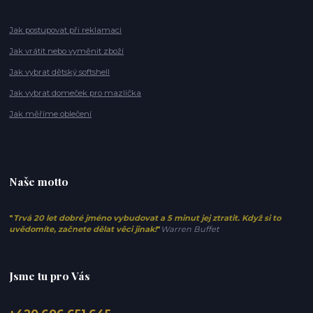
Jak postupovat při reklamaci
Jak vrátit nebo vyměnit zboží
Jak vybrat dětský softshell
Jak vybrat domeček pro mazlíčka
Jak měříme oblečení
Naše motto
"
Trvá 20 let dobré jméno vybudovat a 5 minut jej ztratit. Když si to
uvědomíte, začnete dělat věci jinak!
"
Warren Buffet
Jsme tu pro Vás