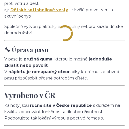
proti větru a dešti
👉
Dětské softshellové vesty
– skvělé pro vrstvení a
aktivní pohyb
Společně vytvoří praktický a pohodlný set pro každé dětské
dobrodružství.
🔧 Úprava pasu
V pase je
pružná guma
, kterou je možné
jednoduše
zkrátit nebo povolit
.
V
nápletu je nenápadný otvor
, díky kterému lze obvod
pasu přizpůsobit přesně potřebám dítěte.
Vyrobeno v ČR
Kalhoty jsou
ručně šité v České republice
s důrazem na
kvalitu zpracování, funkčnost a dlouhou životnost.
Podporujete tak lokální výrobu a poctivé řemeslo.