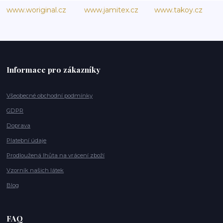
www.woriginal.cz
www.jamitex.cz
www.takoy.cz
Informace pro zákazníky
Všeobecné obchodní podmínky
GDPR
Doprava
Platební údaje
Prodloužená lhůta na vrácení zboží
Vzorník našich látek
Blog
FAQ