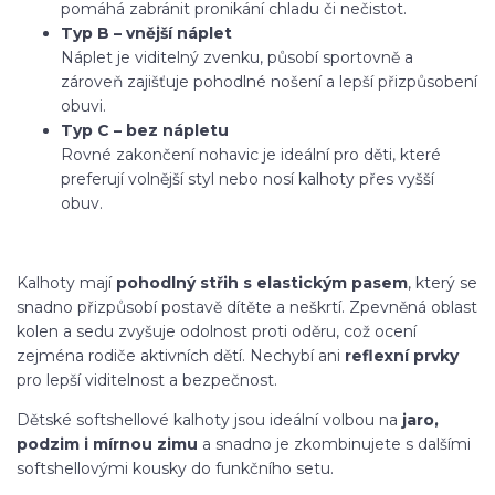
pomáhá zabránit pronikání chladu či nečistot.
Typ B – vnější náplet
Náplet je viditelný zvenku, působí sportovně a
zároveň zajišťuje pohodlné nošení a lepší přizpůsobení
obuvi.
Typ C – bez nápletu
Rovné zakončení nohavic je ideální pro děti, které
preferují volnější styl nebo nosí kalhoty přes vyšší
obuv.
Kalhoty mají
pohodlný střih s elastickým pasem
, který se
snadno přizpůsobí postavě dítěte a neškrtí. Zpevněná oblast
kolen a sedu zvyšuje odolnost proti oděru, což ocení
zejména rodiče aktivních dětí. Nechybí ani
reflexní prvky
pro lepší viditelnost a bezpečnost.
Dětské softshellové kalhoty jsou ideální volbou na
jaro,
podzim i mírnou zimu
a snadno je zkombinujete s dalšími
softshellovými kousky do funkčního setu.