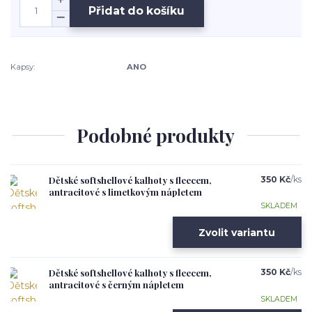
Přidat do košíku
Kapsy:
ANO
Podobné produkty
Dětské softshellové kalhoty s fleecem,
350 Kč
/
ks
antracitové s limetkovým nápletem
SKLADEM
Zvolit variantu
Dětské softshellové kalhoty s fleecem,
350 Kč
/
ks
antracitové s černým nápletem
SKLADEM