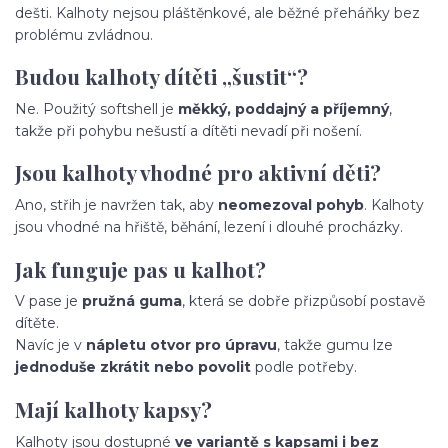
dešti. Kalhoty nejsou pláštěnkové, ale běžné přeháňky bez
problému zvládnou.
Budou kalhoty dítěti „šustit“?
Ne. Použitý softshell je
měkký, poddajný a příjemný
,
takže při pohybu nešustí a dítěti nevadí při nošení.
Jsou kalhoty vhodné pro aktivní děti?
Ano, střih je navržen tak, aby
neomezoval pohyb
. Kalhoty
jsou vhodné na hřiště, běhání, lezení i dlouhé procházky.
Jak funguje pas u kalhot?
V pase je
pružná guma
, která se dobře přizpůsobí postavě
dítěte.
Navíc je v
nápletu otvor pro úpravu
, takže gumu lze
jednoduše zkrátit nebo povolit
podle potřeby.
Mají kalhoty kapsy?
Kalhoty jsou dostupné
ve variantě s kapsami i bez