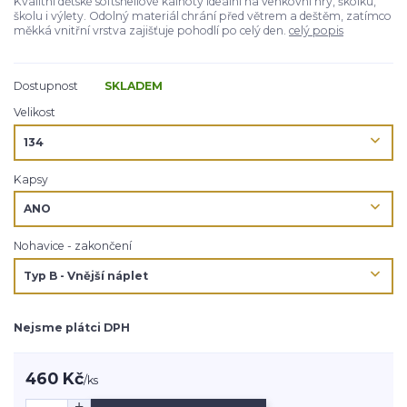
Kvalitní dětské softshellové kalhoty ideální na venkovní hry, školku,
školu i výlety. Odolný materiál chrání před větrem a deštěm, zatímco
měkká vnitřní vrstva zajišťuje pohodlí po celý den.
celý popis
Dostupnost
SKLADEM
Velikost
Kapsy
Nohavice - zakončení
Nejsme plátci DPH
460 Kč
/
ks