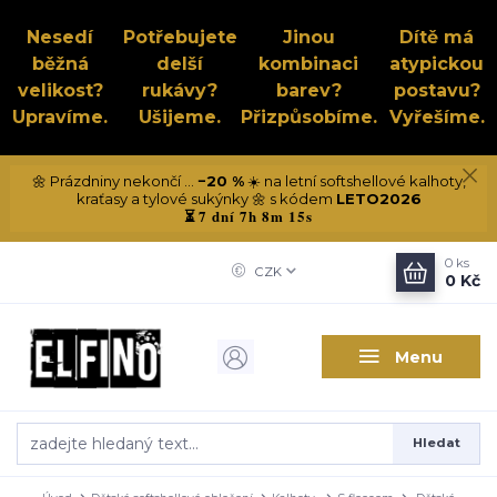
Nesedí
Potřebujete
Jinou
Dítě má
běžná
delší
kombinaci
atypickou
velikost?
rukávy?
barev?
postavu?
Upravíme.
Ušijeme.
Přizpůsobíme.
Vyřešíme.
🌼 Prázdniny nekončí ...
−20 %
☀️ na letní softshellové kalhoty,
kraťasy a tylové sukýnky 🌼 s kódem
LETO2026
7 dní 7h 8m 14s
⏳
0
ks
CZK
0 Kč
Menu
Hledat