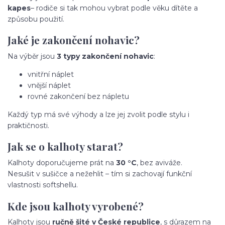
kapes
– rodiče si tak mohou vybrat podle věku dítěte a
způsobu použití.
Jaké je zakončení nohavic?
Na výběr jsou
3 typy zakončení nohavic
:
vnitřní náplet
vnější náplet
rovné zakončení bez nápletu
Každý typ má své výhody a lze jej zvolit podle stylu i
praktičnosti.
Jak se o kalhoty starat?
Kalhoty doporučujeme prát na
30 °C
, bez aviváže.
Nesušit v sušičce a nežehlit – tím si zachovají funkční
vlastnosti softshellu.
Kde jsou kalhoty vyrobené?
Kalhoty jsou
ručně šité v České republice
, s důrazem na