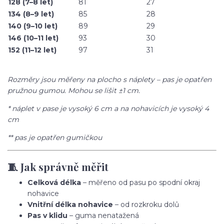
128 (7–8 let)
81
27
134 (8–9 let)
85
28
140 (9–10 let)
89
29
146 (10–11 let)
93
30
152 (11–12 let)
97
31
Rozměry jsou měřeny na plocho s náplety – pas je opatřen
pružnou gumou. Mohou se lišit ±1 cm.
* náplet v pase je vysoký 6 cm a na nohavicích je vysoký 4
cm
** pas je opatřen gumičkou
🧵 Jak správně měřit
Celková délka
– měřeno od pasu po spodní okraj
nohavice
Vnitřní délka nohavice
– od rozkroku dolů
Pas v klidu
– guma nenatažená