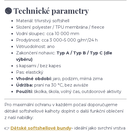
🟢 Technické parametry
Materiál: třívrstvý softshell
Složení: polyester / TPU membrána / fleece
Vodní sloupec: cca 10 000 mm
Prodyšnost: cca 3 000–5 000 g/m²/24 h
Větruodolnost: ano
Zakončení nohavic:
Typ A / Typ B / Typ C (dle
výběru)
s kapsami / bez kapes
Pas: elastický
Vhodné období:
jaro, podzim, mírná zima
Údržba:
praní na 30 °C, bez aviváže
Použití:
školka, škola, volný čas, outdoorové aktivity
Pro maximální ochranu v každém počasí doporučujeme
dětské softshellové kalhoty doplnit o další funkční oblečení
z naší nabídky:
👉
Dětské softshellové bundy
– ideální jako svrchní vrstva