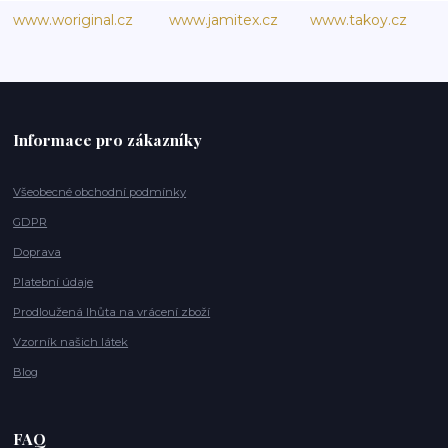
www.woriginal.cz
www.jamitex.cz
www.takoy.cz
Informace pro zákazníky
Všeobecné obchodní podmínky
GDPR
Doprava
Platební údaje
Prodloužená lhůta na vrácení zboží
Vzorník našich látek
Blog
FAQ