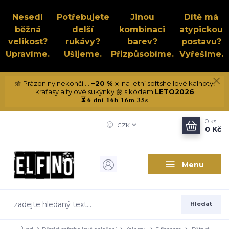
Nesedí
Potřebujete
Jinou
Dítě má
běžná
delší
kombinaci
atypickou
velikost?
rukávy?
barev?
postavu?
Upravíme.
Ušijeme.
Přizpůsobíme.
Vyřešíme.
🌼 Prázdniny nekončí ...
−20 %
☀️ na letní softshellové kalhoty,
kraťasy a tylové sukýnky 🌼 s kódem
LETO2026
6 dní 16h 16m 35s
⏳
0
ks
CZK
0 Kč
Menu
Hledat