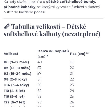
Kalhoty skvěle doplníte o
dětské softshellové bundy,
případně kabátky
, se kterými vytvoříte funkční a sladěný
outfit do každého počasí.
📏 Tabulka velikostí – Dětské
softshellové kalhoty (nezateplené)
Délka vč. nápletů
Velikost
Pas (cm)
**
(cm)
*
80 (9–12 měs.)
49
19
86 (12–18 měs.)
53
20
92 (18–24 měs.)
57
21
98 (2–3 roky)
61
22
104 (3–4 roky)
65
23
110 (4–5 let)
69
24
116 (5–6 let)
73
25
122 (6–7 let)
77
26