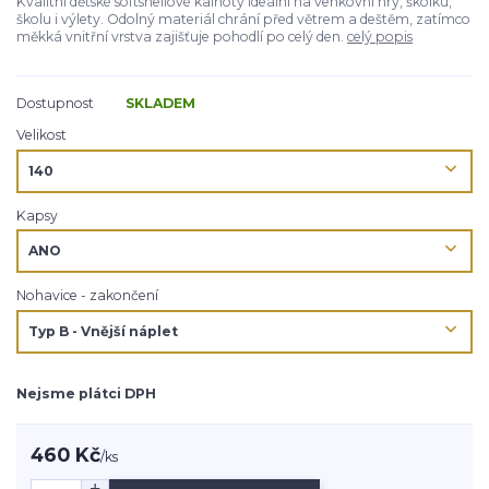
Kvalitní dětské softshellové kalhoty ideální na venkovní hry, školku,
školu i výlety. Odolný materiál chrání před větrem a deštěm, zatímco
měkká vnitřní vrstva zajišťuje pohodlí po celý den.
celý popis
Dostupnost
SKLADEM
Velikost
Kapsy
Nohavice - zakončení
Nejsme plátci DPH
460 Kč
/
ks