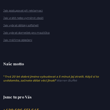
Jak postupovat při reklamaci
Jak vrátit nebo vyměnit zboží
Jak vybrat dětský softshell
Jak vybrat domeček pro mazlíčka
Jak měříme oblečení
Naše motto
"
Trvá 20 let dobré jméno vybudovat a 5 minut jej ztratit. Když si to
uvědomíte, začnete dělat věci jinak!
"
Warren Buffet
Jsme tu pro Vás