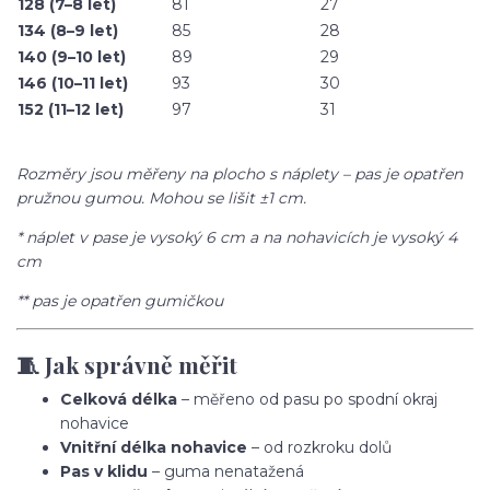
128 (7–8 let)
81
27
134 (8–9 let)
85
28
140 (9–10 let)
89
29
146 (10–11 let)
93
30
152 (11–12 let)
97
31
Rozměry jsou měřeny na plocho s náplety – pas je opatřen
pružnou gumou. Mohou se lišit ±1 cm.
* náplet v pase je vysoký 6 cm a na nohavicích je vysoký 4
cm
** pas je opatřen gumičkou
🧵 Jak správně měřit
Celková délka
– měřeno od pasu po spodní okraj
nohavice
Vnitřní délka nohavice
– od rozkroku dolů
Pas v klidu
– guma nenatažená