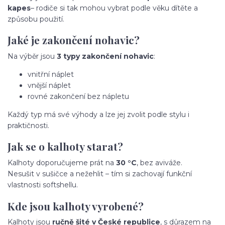
kapes
– rodiče si tak mohou vybrat podle věku dítěte a
způsobu použití.
Jaké je zakončení nohavic?
Na výběr jsou
3 typy zakončení nohavic
:
vnitřní náplet
vnější náplet
rovné zakončení bez nápletu
Každý typ má své výhody a lze jej zvolit podle stylu i
praktičnosti.
Jak se o kalhoty starat?
Kalhoty doporučujeme prát na
30 °C
, bez aviváže.
Nesušit v sušičce a nežehlit – tím si zachovají funkční
vlastnosti softshellu.
Kde jsou kalhoty vyrobené?
Kalhoty jsou
ručně šité v České republice
, s důrazem na