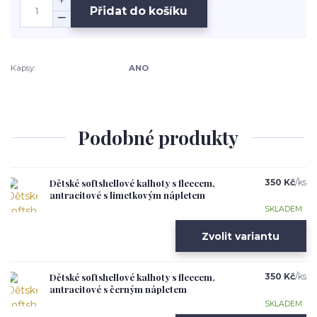
Přidat do košíku
Kapsy:
ANO
Podobné produkty
Dětské softshellové kalhoty s fleecem,
350 Kč
/
ks
antracitové s limetkovým nápletem
SKLADEM
Zvolit variantu
Dětské softshellové kalhoty s fleecem,
350 Kč
/
ks
antracitové s černým nápletem
SKLADEM