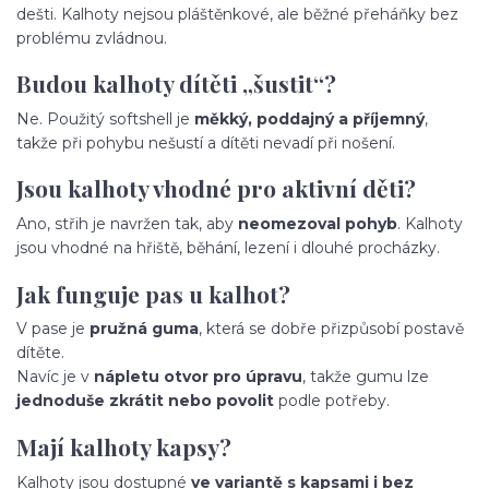
dešti. Kalhoty nejsou pláštěnkové, ale běžné přeháňky bez
problému zvládnou.
Budou kalhoty dítěti „šustit“?
Ne. Použitý softshell je
měkký, poddajný a příjemný
,
takže při pohybu nešustí a dítěti nevadí při nošení.
Jsou kalhoty vhodné pro aktivní děti?
Ano, střih je navržen tak, aby
neomezoval pohyb
. Kalhoty
jsou vhodné na hřiště, běhání, lezení i dlouhé procházky.
Jak funguje pas u kalhot?
V pase je
pružná guma
, která se dobře přizpůsobí postavě
dítěte.
Navíc je v
nápletu otvor pro úpravu
, takže gumu lze
jednoduše zkrátit nebo povolit
podle potřeby.
Mají kalhoty kapsy?
Kalhoty jsou dostupné
ve variantě s kapsami i bez