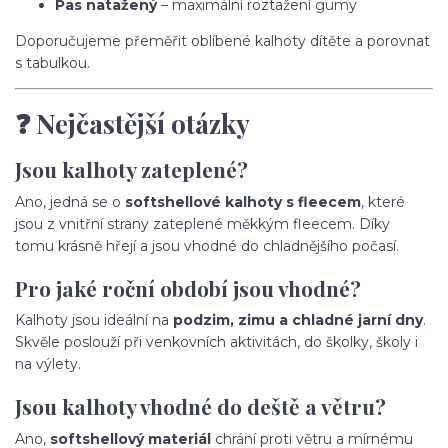
Pas natažený
– maximální roztažení gumy
Doporučujeme přeměřit oblíbené kalhoty dítěte a porovnat
s tabulkou.
❓ Nejčastější otázky
Jsou kalhoty zateplené?
Ano, jedná se o
softshellové kalhoty s fleecem
, které
jsou z vnitřní strany zateplené měkkým fleecem. Díky
tomu krásně hřejí a jsou vhodné do chladnějšího počasí.
Pro jaké roční období jsou vhodné?
Kalhoty jsou ideální na
podzim, zimu a chladné jarní dny
.
Skvěle poslouží při venkovních aktivitách, do školky, školy i
na výlety.
Jsou kalhoty vhodné do deště a větru?
Ano,
softshellový materiál
chrání proti větru a mírnému