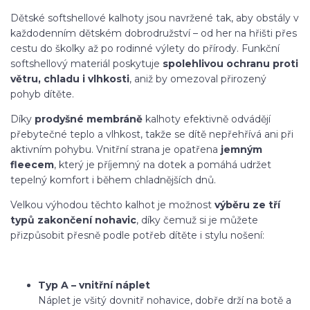
Dětské softshellové kalhoty jsou navržené tak, aby obstály v
každodenním dětském dobrodružství – od her na hřišti přes
cestu do školky až po rodinné výlety do přírody. Funkční
softshellový materiál poskytuje
spolehlivou ochranu proti
větru, chladu i vlhkosti
, aniž by omezoval přirozený
pohyb dítěte.
Díky
prodyšné membráně
kalhoty efektivně odvádějí
přebytečné teplo a vlhkost, takže se dítě nepřehřívá ani při
aktivním pohybu. Vnitřní strana je opatřena
jemným
fleecem
, který je příjemný na dotek a pomáhá udržet
tepelný komfort i během chladnějších dnů.
Velkou výhodou těchto kalhot je možnost
výběru ze tří
typů zakončení nohavic
, díky čemuž si je můžete
přizpůsobit přesně podle potřeb dítěte i stylu nošení:
Typ A – vnitřní náplet
Náplet je všitý dovnitř nohavice, dobře drží na botě a