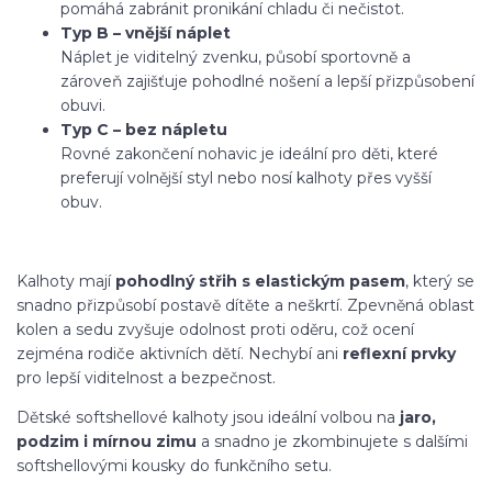
pomáhá zabránit pronikání chladu či nečistot.
Typ B – vnější náplet
Náplet je viditelný zvenku, působí sportovně a
zároveň zajišťuje pohodlné nošení a lepší přizpůsobení
obuvi.
Typ C – bez nápletu
Rovné zakončení nohavic je ideální pro děti, které
preferují volnější styl nebo nosí kalhoty přes vyšší
obuv.
Kalhoty mají
pohodlný střih s elastickým pasem
, který se
snadno přizpůsobí postavě dítěte a neškrtí. Zpevněná oblast
kolen a sedu zvyšuje odolnost proti oděru, což ocení
zejména rodiče aktivních dětí. Nechybí ani
reflexní prvky
pro lepší viditelnost a bezpečnost.
Dětské softshellové kalhoty jsou ideální volbou na
jaro,
podzim i mírnou zimu
a snadno je zkombinujete s dalšími
softshellovými kousky do funkčního setu.