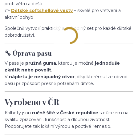
proti větru a dešti
👉
Dětské softshellové vesty
– skvělé pro vrstvení a
aktivní pohyb
Společně vytvoří praktický a pohodlný set pro každé dětské
dobrodružství.
🔧 Úprava pasu
V pase je
pružná guma
, kterou je možné
jednoduše
zkrátit nebo povolit
.
V
nápletu je nenápadný otvor
, díky kterému lze obvod
pasu přizpůsobit přesně potřebám dítěte.
Vyrobeno v ČR
Kalhoty jsou
ručně šité v České republice
s důrazem na
kvalitu zpracování, funkčnost a dlouhou životnost.
Podporujete tak lokální výrobu a poctivé řemeslo.