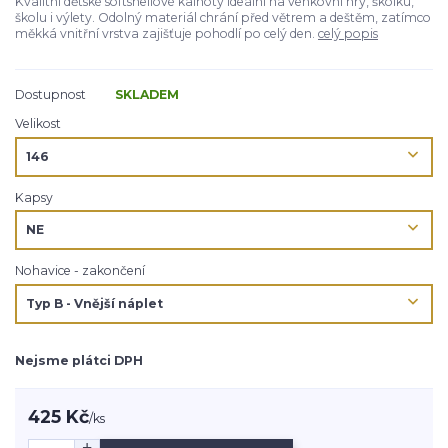
Kvalitní dětské softshellové kalhoty ideální na venkovní hry, školku,
školu i výlety. Odolný materiál chrání před větrem a deštěm, zatímco
měkká vnitřní vrstva zajišťuje pohodlí po celý den.
celý popis
Dostupnost
SKLADEM
Velikost
Kapsy
Nohavice - zakončení
Nejsme plátci DPH
425 Kč
/
ks