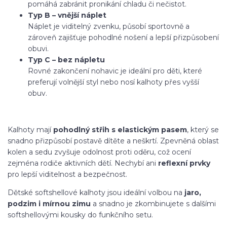
pomáhá zabránit pronikání chladu či nečistot.
Typ B – vnější náplet
Náplet je viditelný zvenku, působí sportovně a
zároveň zajišťuje pohodlné nošení a lepší přizpůsobení
obuvi.
Typ C – bez nápletu
Rovné zakončení nohavic je ideální pro děti, které
preferují volnější styl nebo nosí kalhoty přes vyšší
obuv.
Kalhoty mají
pohodlný střih s elastickým pasem
, který se
snadno přizpůsobí postavě dítěte a neškrtí. Zpevněná oblast
kolen a sedu zvyšuje odolnost proti oděru, což ocení
zejména rodiče aktivních dětí. Nechybí ani
reflexní prvky
pro lepší viditelnost a bezpečnost.
Dětské softshellové kalhoty jsou ideální volbou na
jaro,
podzim i mírnou zimu
a snadno je zkombinujete s dalšími
softshellovými kousky do funkčního setu.