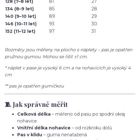
128 (7–8 let)
81
27
134 (8–9 let)
85
28
140 (9–10 let)
89
29
146 (10–11 let)
93
30
152 (11–12 let)
97
31
Rozměry jsou měřeny na plocho s náplety – pas je opatřen
pružnou gumou. Mohou se lišit ±1 cm.
* náplet v pase je vysoký 6 cm a na nohavicích je vysoký 4
cm
** pas je opatřen gumičkou
🧵 Jak správně měřit
Celková délka
– měřeno od pasu po spodní okraj
nohavice
Vnitřní délka nohavice
– od rozkroku dolů
Pas v klidu
– guma nenatažená