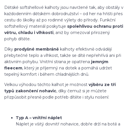
Dětské softshellové kalhoty jsou navržené tak, aby obstály v
každodenním dětském dobrodružství – od her na hřišti přes
cestu do školky až po rodinné výlety do přírody. Funkční
softshellový materiál poskytuje
spolehlivou ochranu proti
větru, chladu i vlhkosti
, aniž by omezoval přirozený
pohyb dítěte.
Díky
prodyšné membráně
kalhoty efektivně odvádějí
přebytečné teplo a vlhkost, takže se dítě nepřehřívá ani při
aktivním pohybu. Vnitřní strana je opatřena
jemným
fleecem
, který je příjemný na dotek a pomáhá udržet
tepelný komfort i během chladnějších dnů.
Velkou výhodou těchto kalhot je možnost
výběru ze tří
typů zakončení nohavic
, díky čemuž si je můžete
přizpůsobit přesně podle potřeb dítěte i stylu nošení:
Typ A – vnitřní náplet
Náplet je všitý dovnitř nohavice, dobře drží na botě a