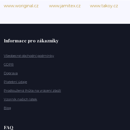
www.woriginal.cz
www.jamitex.cz
www.takoy.cz
Informace pro zákazníky
Všeobecné obchodní podmínky
GDPR
Doprava
Platební údaje
Prodloužená lhůta na vrácení zboží
Vzorník našich látek
Blog
FAQ