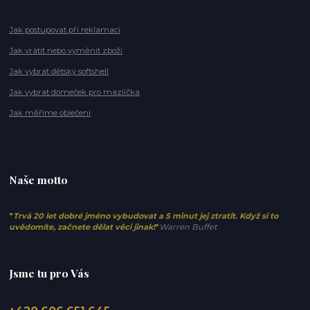
Jak postupovat při reklamaci
Jak vrátit nebo vyměnit zboží
Jak vybrat dětský softshell
Jak vybrat domeček pro mazlíčka
Jak měříme oblečení
Naše motto
"
Trvá 20 let dobré jméno vybudovat a 5 minut jej ztratit. Když si to
uvědomíte, začnete dělat věci jinak!
"
Warren Buffet
Jsme tu pro Vás