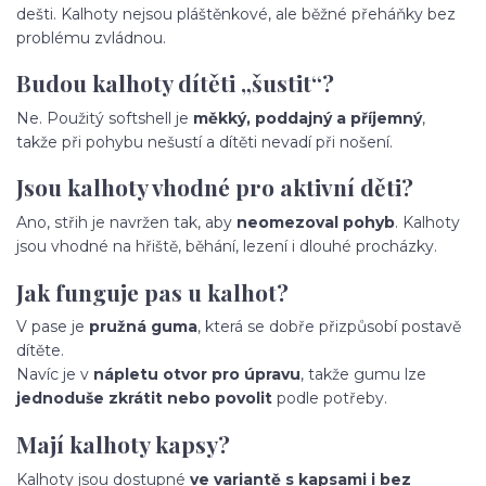
dešti. Kalhoty nejsou pláštěnkové, ale běžné přeháňky bez
problému zvládnou.
Budou kalhoty dítěti „šustit“?
Ne. Použitý softshell je
měkký, poddajný a příjemný
,
takže při pohybu nešustí a dítěti nevadí při nošení.
Jsou kalhoty vhodné pro aktivní děti?
Ano, střih je navržen tak, aby
neomezoval pohyb
. Kalhoty
jsou vhodné na hřiště, běhání, lezení i dlouhé procházky.
Jak funguje pas u kalhot?
V pase je
pružná guma
, která se dobře přizpůsobí postavě
dítěte.
Navíc je v
nápletu otvor pro úpravu
, takže gumu lze
jednoduše zkrátit nebo povolit
podle potřeby.
Mají kalhoty kapsy?
Kalhoty jsou dostupné
ve variantě s kapsami i bez