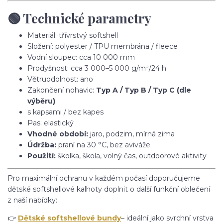
🟢 Technické parametry
Materiál: třívrstvý softshell
Složení: polyester / TPU membrána / fleece
Vodní sloupec: cca 10 000 mm
Prodyšnost: cca 3 000–5 000 g/m²/24 h
Větruodolnost: ano
Zakončení nohavic:
Typ A / Typ B / Typ C (dle
výběru)
s kapsami / bez kapes
Pas: elastický
Vhodné období:
jaro, podzim, mírná zima
Údržba:
praní na 30 °C, bez aviváže
Použití:
školka, škola, volný čas, outdoorové aktivity
Pro maximální ochranu v každém počasí doporučujeme
dětské softshellové kalhoty doplnit o další funkční oblečení
z naší nabídky:
👉
Dětské softshellové bundy
– ideální jako svrchní vrstva