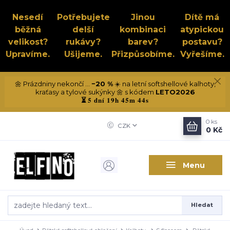
Nesedí
Potřebujete
Jinou
Dítě má
běžná
delší
kombinaci
atypickou
velikost?
rukávy?
barev?
postavu?
Upravíme.
Ušijeme.
Přizpůsobíme.
Vyřešíme.
🌼 Prázdniny nekončí ...
−20 %
☀️ na letní softshellové kalhoty,
kraťasy a tylové sukýnky 🌼 s kódem
LETO2026
5 dní 19h 45m 43s
⏳
0
ks
CZK
0 Kč
Menu
Hledat