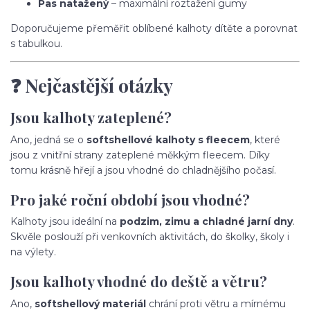
Pas natažený
– maximální roztažení gumy
Doporučujeme přeměřit oblíbené kalhoty dítěte a porovnat
s tabulkou.
❓ Nejčastější otázky
Jsou kalhoty zateplené?
Ano, jedná se o
softshellové kalhoty s fleecem
, které
jsou z vnitřní strany zateplené měkkým fleecem. Díky
tomu krásně hřejí a jsou vhodné do chladnějšího počasí.
Pro jaké roční období jsou vhodné?
Kalhoty jsou ideální na
podzim, zimu a chladné jarní dny
.
Skvěle poslouží při venkovních aktivitách, do školky, školy i
na výlety.
Jsou kalhoty vhodné do deště a větru?
Ano,
softshellový materiál
chrání proti větru a mírnému