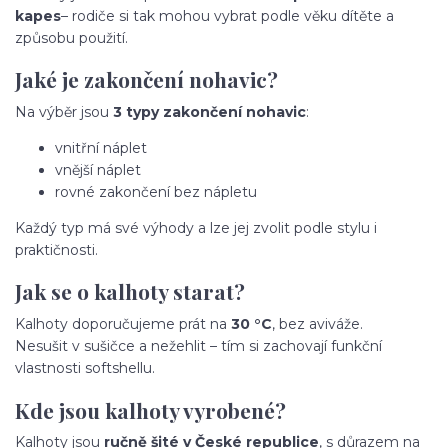
kapes
– rodiče si tak mohou vybrat podle věku dítěte a
způsobu použití.
Jaké je zakončení nohavic?
Na výběr jsou
3 typy zakončení nohavic
:
vnitřní náplet
vnější náplet
rovné zakončení bez nápletu
Každý typ má své výhody a lze jej zvolit podle stylu i
praktičnosti.
Jak se o kalhoty starat?
Kalhoty doporučujeme prát na
30 °C
, bez aviváže.
Nesušit v sušičce a nežehlit – tím si zachovají funkční
vlastnosti softshellu.
Kde jsou kalhoty vyrobené?
Kalhoty jsou
ručně šité v České republice
, s důrazem na