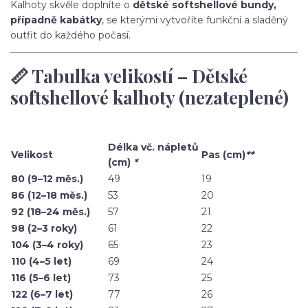
Kalhoty skvěle doplníte o
dětské softshellové bundy,
případně kabátky
, se kterými vytvoříte funkční a sladěný
outfit do každého počasí.
📏 Tabulka velikostí – Dětské
softshellové kalhoty (nezateplené)
Délka vč. nápletů
Velikost
Pas (cm)
**
(cm)
*
80 (9–12 měs.)
49
19
86 (12–18 měs.)
53
20
92 (18–24 měs.)
57
21
98 (2–3 roky)
61
22
104 (3–4 roky)
65
23
110 (4–5 let)
69
24
116 (5–6 let)
73
25
122 (6–7 let)
77
26