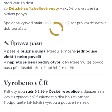
proti větru a dešti
👉
Dětské softshellové vesty
– skvělé pro vrstvení a
aktivní pohyb
Společně vytvoří praktický a pohodlný set pro každé dětské
dobrodružství.
🔧 Úprava pasu
V pase je
pružná guma
, kterou je možné
jednoduše
zkrátit nebo povolit
.
V
nápletu je nenápadný otvor
, díky kterému lze obvod
pasu přizpůsobit přesně potřebám dítěte.
Vyrobeno v ČR
Kalhoty jsou
ručně šité v České republice
s důrazem na
kvalitu zpracování, funkčnost a dlouhou životnost.
Podporujete tak lokální výrobu a poctivé řemeslo.