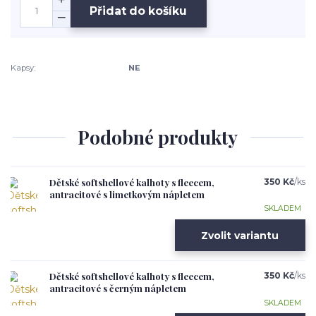
Přidat do košíku
Kapsy:
NE
Podobné produkty
Dětské softshellové kalhoty s fleecem,
350 Kč
/
ks
antracitové s limetkovým nápletem
SKLADEM
Zvolit variantu
Dětské softshellové kalhoty s fleecem,
350 Kč
/
ks
antracitové s černým nápletem
SKLADEM