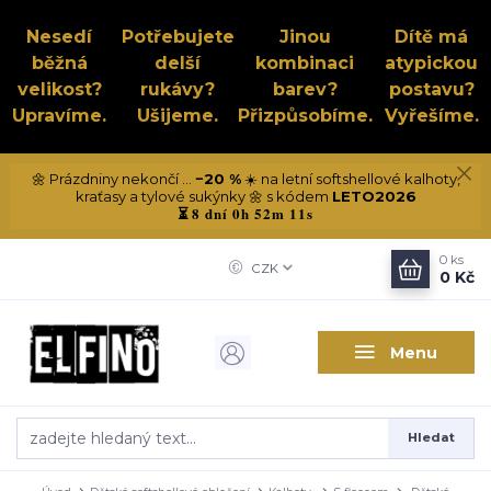
Nesedí
Potřebujete
Jinou
Dítě má
běžná
delší
kombinaci
atypickou
velikost?
rukávy?
barev?
postavu?
Upravíme.
Ušijeme.
Přizpůsobíme.
Vyřešíme.
🌼 Prázdniny nekončí ...
−20 %
☀️ na letní softshellové kalhoty,
kraťasy a tylové sukýnky 🌼 s kódem
LETO2026
8 dní 0h 52m 10s
⏳
0
ks
CZK
0 Kč
Menu
Hledat