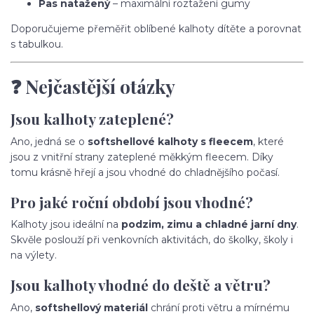
Pas natažený
– maximální roztažení gumy
Doporučujeme přeměřit oblíbené kalhoty dítěte a porovnat
s tabulkou.
❓ Nejčastější otázky
Jsou kalhoty zateplené?
Ano, jedná se o
softshellové kalhoty s fleecem
, které
jsou z vnitřní strany zateplené měkkým fleecem. Díky
tomu krásně hřejí a jsou vhodné do chladnějšího počasí.
Pro jaké roční období jsou vhodné?
Kalhoty jsou ideální na
podzim, zimu a chladné jarní dny
.
Skvěle poslouží při venkovních aktivitách, do školky, školy i
na výlety.
Jsou kalhoty vhodné do deště a větru?
Ano,
softshellový materiál
chrání proti větru a mírnému