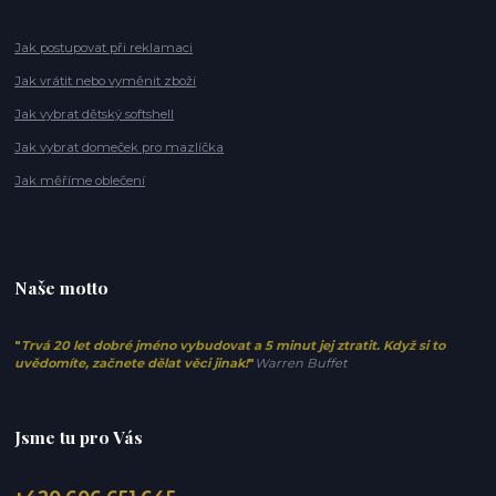
Jak postupovat při reklamaci
Jak vrátit nebo vyměnit zboží
Jak vybrat dětský softshell
Jak vybrat domeček pro mazlíčka
Jak měříme oblečení
Naše motto
"
Trvá 20 let dobré jméno vybudovat a 5 minut jej ztratit. Když si to
uvědomíte, začnete dělat věci jinak!
"
Warren Buffet
Jsme tu pro Vás