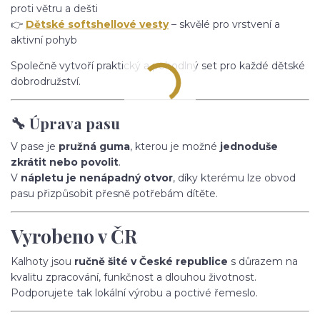
proti větru a dešti
👉
Dětské softshellové vesty
– skvělé pro vrstvení a
aktivní pohyb
Společně vytvoří praktický a pohodlný set pro každé dětské
dobrodružství.
🔧 Úprava pasu
V pase je
pružná guma
, kterou je možné
jednoduše
zkrátit nebo povolit
.
V
nápletu je nenápadný otvor
, díky kterému lze obvod
pasu přizpůsobit přesně potřebám dítěte.
Vyrobeno v ČR
Kalhoty jsou
ručně šité v České republice
s důrazem na
kvalitu zpracování, funkčnost a dlouhou životnost.
Podporujete tak lokální výrobu a poctivé řemeslo.