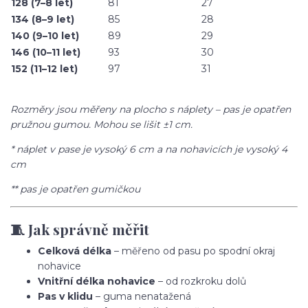
128 (7–8 let)
81
27
134 (8–9 let)
85
28
140 (9–10 let)
89
29
146 (10–11 let)
93
30
152 (11–12 let)
97
31
Rozměry jsou měřeny na plocho s náplety – pas je opatřen
pružnou gumou. Mohou se lišit ±1 cm.
* náplet v pase je vysoký 6 cm a na nohavicích je vysoký 4
cm
** pas je opatřen gumičkou
🧵 Jak správně měřit
Celková délka
– měřeno od pasu po spodní okraj
nohavice
Vnitřní délka nohavice
– od rozkroku dolů
Pas v klidu
– guma nenatažená