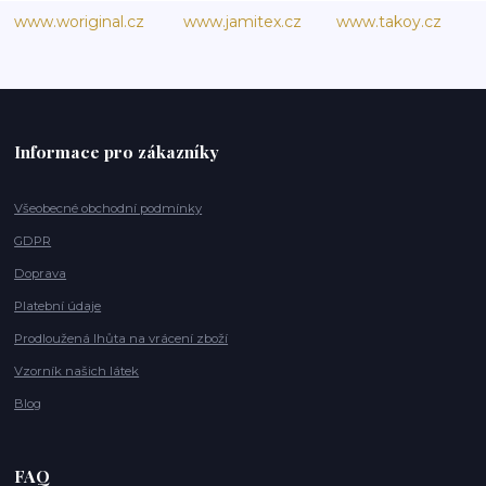
www.woriginal.cz
www.jamitex.cz
www.takoy.cz
Informace pro zákazníky
Všeobecné obchodní podmínky
GDPR
Doprava
Platební údaje
Prodloužená lhůta na vrácení zboží
Vzorník našich látek
Blog
FAQ