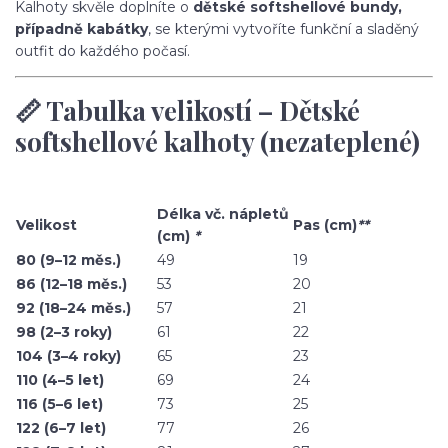
Kalhoty skvěle doplníte o
dětské softshellové bundy,
případně kabátky
, se kterými vytvoříte funkční a sladěný
outfit do každého počasí.
📏 Tabulka velikostí – Dětské
softshellové kalhoty (nezateplené)
Délka vč. nápletů
Velikost
Pas (cm)
**
(cm)
*
80 (9–12 měs.)
49
19
86 (12–18 měs.)
53
20
92 (18–24 měs.)
57
21
98 (2–3 roky)
61
22
104 (3–4 roky)
65
23
110 (4–5 let)
69
24
116 (5–6 let)
73
25
122 (6–7 let)
77
26