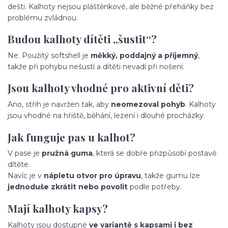
dešti. Kalhoty nejsou pláštěnkové, ale běžné přeháňky bez
problému zvládnou.
Budou kalhoty dítěti „šustit“?
Ne. Použitý softshell je
měkký, poddajný a příjemný
,
takže při pohybu nešustí a dítěti nevadí při nošení.
Jsou kalhoty vhodné pro aktivní děti?
Ano, střih je navržen tak, aby
neomezoval pohyb
. Kalhoty
jsou vhodné na hřiště, běhání, lezení i dlouhé procházky.
Jak funguje pas u kalhot?
V pase je
pružná guma
, která se dobře přizpůsobí postavě
dítěte.
Navíc je v
nápletu otvor pro úpravu
, takže gumu lze
jednoduše zkrátit nebo povolit
podle potřeby.
Mají kalhoty kapsy?
Kalhoty jsou dostupné
ve variantě s kapsami i bez