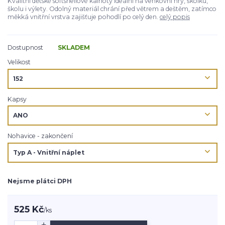
Kvalitní dětské softshellové kalhoty ideální na venkovní hry, školku,
školu i výlety. Odolný materiál chrání před větrem a deštěm, zatímco
měkká vnitřní vrstva zajišťuje pohodlí po celý den.
celý popis
Dostupnost
SKLADEM
Velikost
Kapsy
Nohavice - zakončení
Nejsme plátci DPH
525 Kč
/
ks