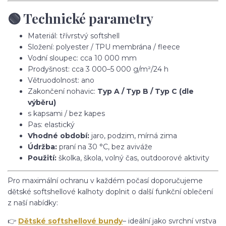
🟢 Technické parametry
Materiál: třívrstvý softshell
Složení: polyester / TPU membrána / fleece
Vodní sloupec: cca 10 000 mm
Prodyšnost: cca 3 000–5 000 g/m²/24 h
Větruodolnost: ano
Zakončení nohavic:
Typ A / Typ B / Typ C (dle
výběru)
s kapsami / bez kapes
Pas: elastický
Vhodné období:
jaro, podzim, mírná zima
Údržba:
praní na 30 °C, bez aviváže
Použití:
školka, škola, volný čas, outdoorové aktivity
Pro maximální ochranu v každém počasí doporučujeme
dětské softshellové kalhoty doplnit o další funkční oblečení
z naší nabídky:
👉
Dětské softshellové bundy
– ideální jako svrchní vrstva