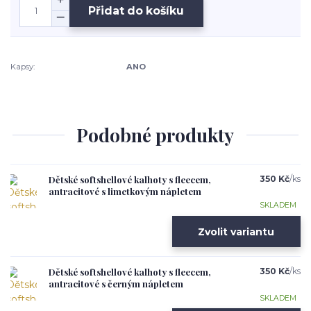
Přidat do košíku
Kapsy:
ANO
Podobné produkty
Dětské softshellové kalhoty s fleecem,
350 Kč
/
ks
antracitové s limetkovým nápletem
SKLADEM
Zvolit variantu
Dětské softshellové kalhoty s fleecem,
350 Kč
/
ks
antracitové s černým nápletem
SKLADEM