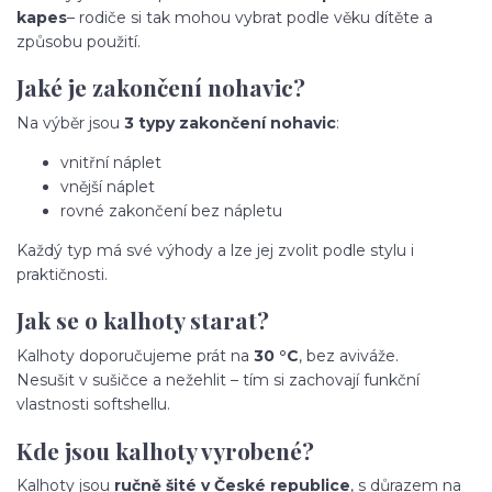
kapes
– rodiče si tak mohou vybrat podle věku dítěte a
způsobu použití.
Jaké je zakončení nohavic?
Na výběr jsou
3 typy zakončení nohavic
:
vnitřní náplet
vnější náplet
rovné zakončení bez nápletu
Každý typ má své výhody a lze jej zvolit podle stylu i
praktičnosti.
Jak se o kalhoty starat?
Kalhoty doporučujeme prát na
30 °C
, bez aviváže.
Nesušit v sušičce a nežehlit – tím si zachovají funkční
vlastnosti softshellu.
Kde jsou kalhoty vyrobené?
Kalhoty jsou
ručně šité v České republice
, s důrazem na