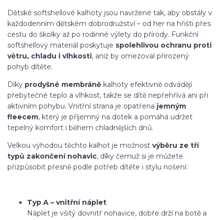
Dětské softshellové kalhoty jsou navržené tak, aby obstály v
každodenním dětském dobrodružství – od her na hřišti přes
cestu do školky až po rodinné výlety do přírody. Funkční
softshellový materiál poskytuje
spolehlivou ochranu proti
větru, chladu i vlhkosti
, aniž by omezoval přirozený
pohyb dítěte.
Díky
prodyšné membráně
kalhoty efektivně odvádějí
přebytečné teplo a vlhkost, takže se dítě nepřehřívá ani při
aktivním pohybu. Vnitřní strana je opatřena
jemným
fleecem
, který je příjemný na dotek a pomáhá udržet
tepelný komfort i během chladnějších dnů.
Velkou výhodou těchto kalhot je možnost
výběru ze tří
typů zakončení nohavic
, díky čemuž si je můžete
přizpůsobit přesně podle potřeb dítěte i stylu nošení:
Typ A – vnitřní náplet
Náplet je všitý dovnitř nohavice, dobře drží na botě a