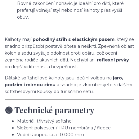
Rovné zakončení nohavic je ideální pro děti, které
preferují volnější styl nebo nosí kalhoty přes vyšší
obuv.
Kalhoty mají
pohodlný střih s elastickým pasem
, který se
snadno přizpůsobí postavě dítěte a neškrtí. Zpevněná oblast
kolen a sedu zvyšuje odolnost proti oděru, což ocení
zejména rodiče aktivních dětí. Nechybí ani
reflexní prvky
pro lepší viditelnost a bezpečnost.
Dětské softshellové kalhoty jsou ideální volbou na
jaro,
podzim i mírnou zimu
a snadno je zkombinujete s dalšími
softshellovými kousky do funkčního setu.
🟢 Technické parametry
Materiál: třívrstvý softshell
Složení: polyester / TPU membrána / fleece
Vodní sloupec: cca 10 000 mm