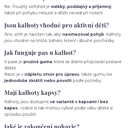
Ne. Použitý softshell je
měkký, poddajný a příjemný
,
takže při pohybu nešustí a dítěti nevadí při nošení.
Jsou kalhoty vhodné pro aktivní děti?
Ano, střih je navržen tak, aby
neomezoval pohyb
. Kalhoty
jsou vhodné na hřiště, běhání, lezení i dlouhé procházky.
Jak funguje pas u kalhot?
V pase je
pružná guma
, která se dobře přizpůsobí postavě
dítěte.
Navíc je v
nápletu otvor pro úpravu
, takže gumu lze
jednoduše zkrátit nebo povolit
podle potřeby.
Mají kalhoty kapsy?
Kalhoty jsou dostupné
ve variantě s kapsami i bez
kapes
– rodiče si tak mohou vybrat podle věku dítěte a
způsobu použití.
Jaké je zakončení nohavic?