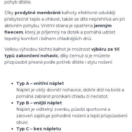
pohyb dítěte.
Díky
prodyšné membráně
kalhoty efektivně odvádějí
přebytečné teplo a vlhkost, takže se dítě nepřehřívá ani při
aktivním pohybu. Vnitřní strana je opatřena
jemným
fleecem
, který je příjemný na dotek a pomáhá udržet
tepelný komfort i během chladnějších dnů.
Velkou výhodou těchto kalhot je možnost
výběru ze tří
typů zakončení nohavic
, díky čemuž si je můžete
přizpůsobit přesně podle potřeb dítěte i stylu nošení:
Typ A – vnitřní náplet
Náplet je všitý dovnitř nohavice, dobře drží na botě a
pomáhá zabránit pronikání chladu či nečistot.
Typ B – vnější náplet
Náplet je viditelný zvenku, působí sportovně a
zároveň zajišťuje pohodlné nošení a lepší přizpůsobení
obuvi.
Typ C – bez nápletu