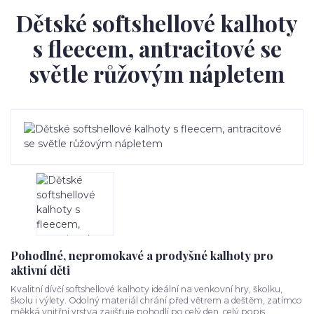
Dětské softshellové kalhoty
s fleecem, antracitové se
světle růžovým nápletem
Pohodlné, nepromokavé a prodyšné kalhoty pro
aktivní děti
Kvalitní dívčí softshellové kalhoty ideální na venkovní hry, školku,
školu i výlety. Odolný materiál chrání před větrem a deštěm, zatímco
měkká vnitřní vrstva zajišťuje pohodlí po celý den.
celý popis