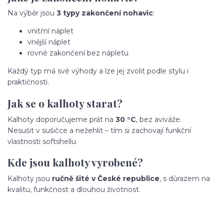
Na výběr jsou
3 typy zakončení nohavic
:
vnitřní náplet
vnější náplet
rovné zakončení bez nápletu
Každý typ má své výhody a lze jej zvolit podle stylu i
praktičnosti.
Jak se o kalhoty starat?
Kalhoty doporučujeme prát na
30 °C
, bez aviváže.
Nesušit v sušičce a nežehlit – tím si zachovají funkční
vlastnosti softshellu.
Kde jsou kalhoty vyrobené?
Kalhoty jsou
ručně šité v České republice
, s důrazem na
kvalitu, funkčnost a dlouhou životnost.