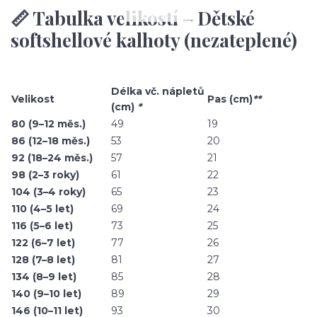
📏 Tabulka velikostí – Dětské
softshellové kalhoty (nezateplené)
Délka vč. nápletů
Velikost
Pas (cm)
**
(cm)
*
80 (9–12 měs.)
49
19
86 (12–18 měs.)
53
20
92 (18–24 měs.)
57
21
98 (2–3 roky)
61
22
104 (3–4 roky)
65
23
110 (4–5 let)
69
24
116 (5–6 let)
73
25
122 (6–7 let)
77
26
128 (7–8 let)
81
27
134 (8–9 let)
85
28
140 (9–10 let)
89
29
146 (10–11 let)
93
30