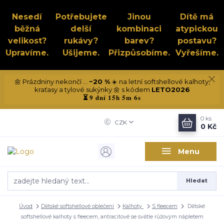
Nesedí
Potřebujete
Jinou
Dítě má
běžná
delší
kombinaci
atypickou
velikost?
rukávy?
barev?
postavu?
Upravíme.
Ušijeme.
Přizpůsobíme.
Vyřešíme.
🌼 Prázdniny nekončí ...
−20 %
☀️ na letní softshellové kalhoty,
kraťasy a tylové sukýnky 🌼 s kódem
LETO2026
9 dní 15h 5m 5s
⏳
0
ks
CZK
0 Kč
Menu
Hledat
Úvod
Dětské softshellové oblečení
Kalhoty
S fleecem
Dětské
softshellové kalhoty s fleecem, antracitové se světle růžovým nápletem