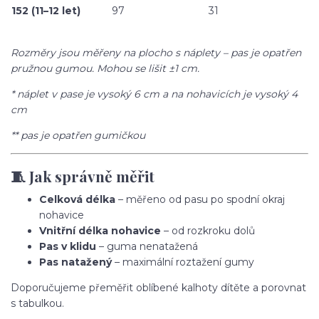
152 (11–12 let)
97
31
Rozměry jsou měřeny na plocho s náplety – pas je opatřen
pružnou gumou. Mohou se lišit ±1 cm.
* náplet v pase je vysoký 6 cm a na nohavicích je vysoký 4
cm
** pas je opatřen gumičkou
🧵 Jak správně měřit
Celková délka
– měřeno od pasu po spodní okraj
nohavice
Vnitřní délka nohavice
– od rozkroku dolů
Pas v klidu
– guma nenatažená
Pas natažený
– maximální roztažení gumy
Doporučujeme přeměřit oblíbené kalhoty dítěte a porovnat
s tabulkou.