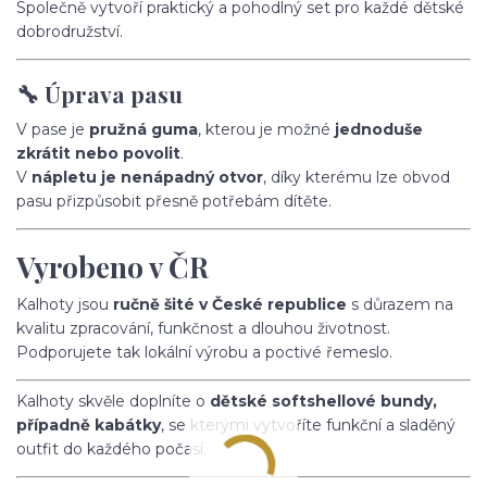
Společně vytvoří praktický a pohodlný set pro každé dětské
dobrodružství.
🔧 Úprava pasu
V pase je
pružná guma
, kterou je možné
jednoduše
zkrátit nebo povolit
.
V
nápletu je nenápadný otvor
, díky kterému lze obvod
pasu přizpůsobit přesně potřebám dítěte.
Vyrobeno v ČR
Kalhoty jsou
ručně šité v České republice
s důrazem na
kvalitu zpracování, funkčnost a dlouhou životnost.
Podporujete tak lokální výrobu a poctivé řemeslo.
Kalhoty skvěle doplníte o
dětské softshellové bundy,
případně kabátky
, se kterými vytvoříte funkční a sladěný
outfit do každého počasí.