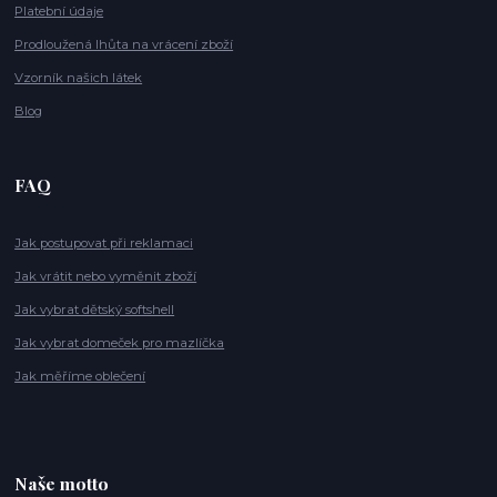
Platební údaje
Prodloužená lhůta na vrácení zboží
Vzorník našich látek
Blog
FAQ
Jak postupovat při reklamaci
Jak vrátit nebo vyměnit zboží
Jak vybrat dětský softshell
Jak vybrat domeček pro mazlíčka
Jak měříme oblečení
Naše motto