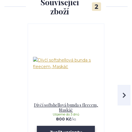
Související
2
zboží
Dívčí softshellová bunda s fleecem,
Dívčí softs
Maskáč
Li
Ušijeme do 3 dnů
U
800 Kč
/
ks