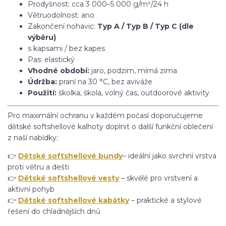
Prodyšnost: cca 3 000–5 000 g/m²/24 h
Větruodolnost: ano
Zakončení nohavic:
Typ A / Typ B / Typ C (dle
výběru)
s kapsami / bez kapes
Pas: elastický
Vhodné období:
jaro, podzim, mírná zima
Údržba:
praní na 30 °C, bez aviváže
Použití:
školka, škola, volný čas, outdoorové aktivity
Pro maximální ochranu v každém počasí doporučujeme
dětské softshellové kalhoty doplnit o další funkční oblečení
z naší nabídky:
👉
Dětské softshellové bundy
– ideální jako svrchní vrstva
proti větru a dešti
👉
Dětské softshellové vesty
– skvělé pro vrstvení a
aktivní pohyb
👉
Dětské softshellové kabátky
– praktické a stylové
řešení do chladnějších dnů