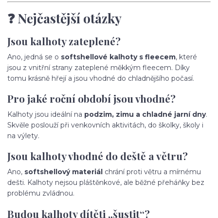
❓ Nejčastější otázky
Jsou kalhoty zateplené?
Ano, jedná se o
softshellové kalhoty s fleecem
, které
jsou z vnitřní strany zateplené měkkým fleecem. Díky
tomu krásně hřejí a jsou vhodné do chladnějšího počasí.
Pro jaké roční období jsou vhodné?
Kalhoty jsou ideální na
podzim, zimu a chladné jarní dny
.
Skvěle poslouží při venkovních aktivitách, do školky, školy i
na výlety.
Jsou kalhoty vhodné do deště a větru?
Ano,
softshellový materiál
chrání proti větru a mírnému
dešti. Kalhoty nejsou pláštěnkové, ale běžné přeháňky bez
problému zvládnou.
Budou kalhoty dítěti „šustit“?