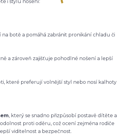
e i stylu nošení:
ží na botě a pomáhá zabránit pronikání chladu či
vně a zároveň zajišťuje pohodlné nošení a lepší
i, které preferují volnější styl nebo nosí kalhoty
asem
, který se snadno přizpůsobí postavě dítěte a
 odolnost proti oděru, což ocení zejména rodiče
epší viditelnost a bezpečnost.