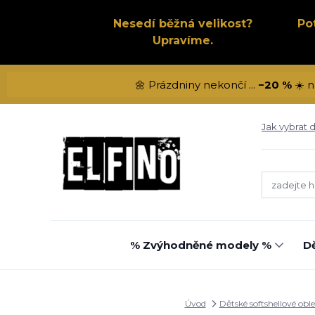
Nesedí běžná velikost?
Po
Upravíme.
🌼 Prázdniny nekončí ...
−20 %
☀️ n
Jak vybrat d
% Zvýhodněné modely %
Dě
Úvod
Dětské softshellové obl