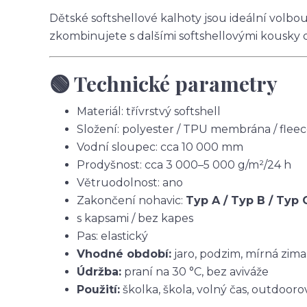
Dětské softshellové kalhoty jsou ideální volbo
zkombinujete s dalšími softshellovými kousky 
🟢 Technické parametry
Materiál: třívrstvý softshell
Složení: polyester / TPU membrána / flee
Vodní sloupec: cca 10 000 mm
Prodyšnost: cca 3 000–5 000 g/m²/24 h
Větruodolnost: ano
Zakončení nohavic:
Typ A / Typ B / Typ 
s kapsami / bez kapes
Pas: elastický
Vhodné období:
jaro, podzim, mírná zima
Údržba:
praní na 30 °C, bez aviváže
Použití:
školka, škola, volný čas, outdoorov