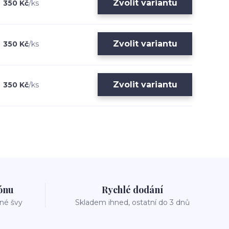
Zvolit variantu
350 Kč
/
ks
Zvolit variantu
350 Kč
/
ks
Zvolit variantu
350 Kč
/
ks
zónu
Rychlé dodání
vné švy
Skladem ihned, ostatní do 3 dnů