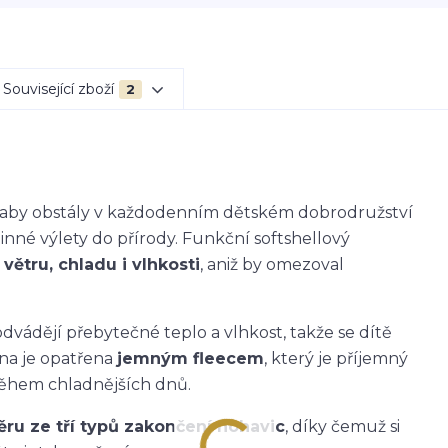
Související zboží
2
k, aby obstály v každodenním dětském dobrodružství
dinné výlety do přírody. Funkční softshellový
větru, chladu i vlhkosti
, aniž by omezoval
dvádějí přebytečné teplo a vlhkost, takže se dítě
ana je opatřena
jemným fleecem
, který je příjemný
během chladnějších dnů.
ěru ze tří typů zakončení nohavic
, díky čemuž si