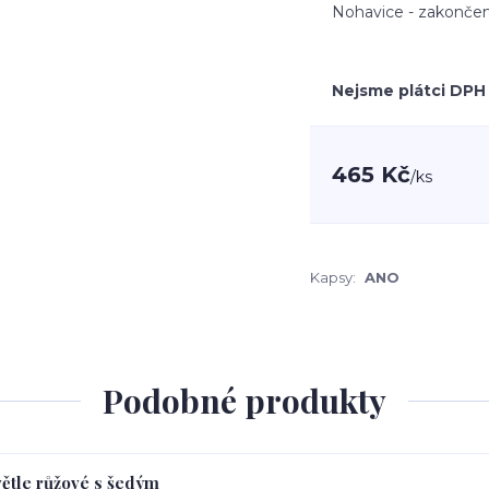
Nohavice - zakončen
Nejsme plátci DPH
465 Kč
/
ks
Kapsy:
ANO
Podobné produkty
větle růžové s šedým