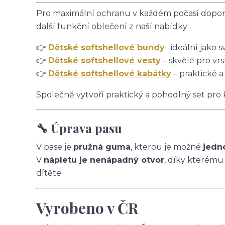
Pro maximální ochranu v každém počasí doporu
další funkční oblečení z naší nabídky:
👉
Dětské softshellové bundy
– ideální jako s
👉
Dětské softshellové vesty
– skvělé pro vrs
👉
Dětské softshellové kabátky
– praktické a
Společně vytvoří praktický a pohodlný set pro
🔧 Úprava pasu
V pase je
pružná guma
, kterou je možné
jedn
V
nápletu je nenápadný otvor
, díky kterému
dítěte.
Vyrobeno v ČR