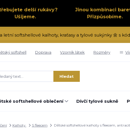
třebujete delší rukávy?
Jinou kombinaci bare
Ušijeme.
Přizpůsobíme.
a letní softshellové kalhoty, kraťasy a tylové sukýnky 🌼 s 
ětský softshell
Doprava
Vzorník látek
Rozměry
Ví
Hledat
tské softshellové oblečení
Dívčí tylové sukně
P
ečení
Kalhoty
S fleecem
Dětské softshellové kalhoty s fleecem, antrac