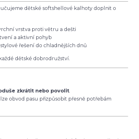
čujeme dětské softshellové kalhoty doplnit o
vrchní vrstva proti větru a dešti
tvení a aktivní pohyb
 stylové řešení do chladnějších dnů
 každé dětské dobrodružství.
oduše zkrátit nebo povolit
.
 lze obvod pasu přizpůsobit přesně potřebám