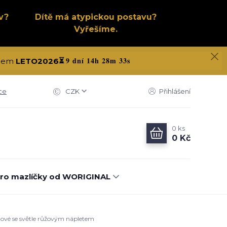
v?
Dítě má atypickou postavu?
Vyřešíme.
9 dní 14h 28m 32s
kódem
LETO2026
⏳
ce
CZK
Přihlášení
0
ks
0 Kč
ro mazlíčky od WORIGINAL
itové se světle růžovým nápletem