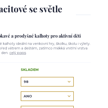
acitové se světle
avé a prodyšné kalhoty pro aktivní děti
vé kalhoty ideální na venkovní hry, školku, školu i výlety.
 před větrem a deštěm, zatímco měkká vnitřní vrstva
ý den.
celý popis
SKLADEM