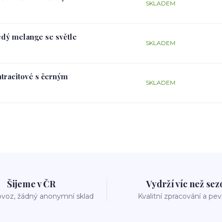
SKLADEM
edý melange se světle
SKLADEM
ntracitové s černým
SKLADEM
Šijeme v ČR
Vydrží víc než se
voz, žádný anonymní sklad
Kvalitní zpracování a pe