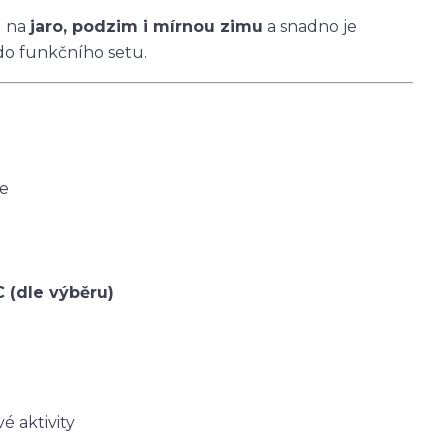
u na
jaro, podzim i mírnou zimu
a snadno je
do funkčního setu.
ce
C (dle výběru)
é aktivity