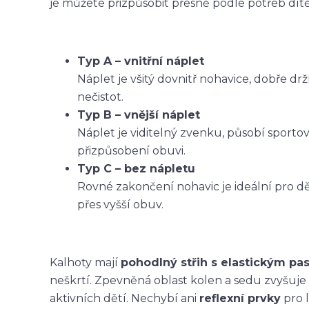
je můžete přizpůsobit přesně podle potřeb dítět
Typ A – vnitřní náplet
Náplet je všitý dovnitř nohavice, dobře dr
nečistot.
Typ B – vnější náplet
Náplet je viditelný zvenku, působí sporto
přizpůsobení obuvi.
Typ C – bez nápletu
Rovné zakončení nohavic je ideální pro dět
přes vyšší obuv.
Kalhoty mají
pohodlný střih s elastickým p
neškrtí. Zpevněná oblast kolen a sedu zvyšuje
aktivních dětí. Nechybí ani
reflexní prvky
pro l