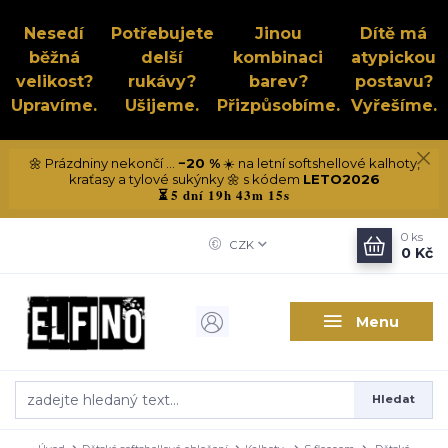
Nesedí
Potřebujete
Jinou
Dítě má
běžná
delší
kombinaci
atypickou
velikost?
rukávy?
barev?
postavu?
Upravíme.
Ušijeme.
Přizpůsobíme.
Vyřešíme.
🌼 Prázdniny nekončí ...
−20 %
☀️ na letní softshellové kalhoty,
kraťasy a tylové sukýnky 🌼 s kódem
LETO2026
5 dní 19h 43m 15s
⏳
0
ks
CZK
0 Kč
Menu
Hledat