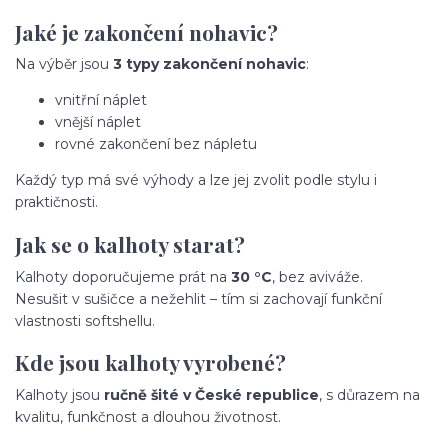
Jaké je zakončení nohavic?
Na výběr jsou
3 typy zakončení nohavic
:
vnitřní náplet
vnější náplet
rovné zakončení bez nápletu
Každý typ má své výhody a lze jej zvolit podle stylu i
praktičnosti.
Jak se o kalhoty starat?
Kalhoty doporučujeme prát na
30 °C
, bez aviváže.
Nesušit v sušičce a nežehlit – tím si zachovají funkční
vlastnosti softshellu.
Kde jsou kalhoty vyrobené?
Kalhoty jsou
ručně šité v České republice
, s důrazem na
kvalitu, funkčnost a dlouhou životnost.