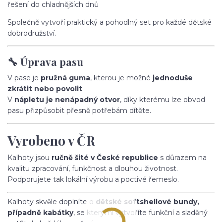
řešení do chladnějších dnů
Společně vytvoří praktický a pohodlný set pro každé dětské
dobrodružství.
🔧 Úprava pasu
V pase je
pružná guma
, kterou je možné
jednoduše
zkrátit nebo povolit
.
V
nápletu je nenápadný otvor
, díky kterému lze obvod
pasu přizpůsobit přesně potřebám dítěte.
Vyrobeno v ČR
Kalhoty jsou
ručně šité v České republice
s důrazem na
kvalitu zpracování, funkčnost a dlouhou životnost.
Podporujete tak lokální výrobu a poctivé řemeslo.
Kalhoty skvěle doplníte o
dětské softshellové bundy,
případně kabátky
, se kterými vytvoříte funkční a sladěný