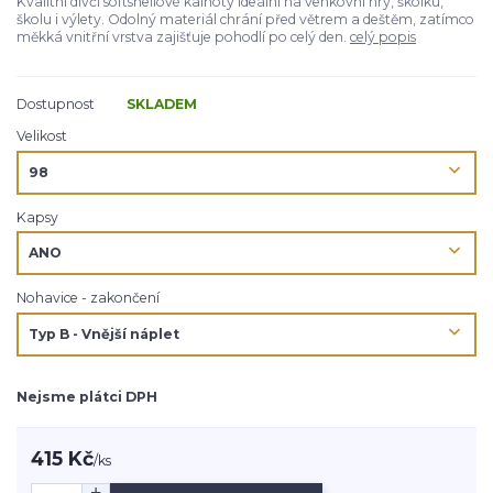
Kvalitní dívčí softshellové kalhoty ideální na venkovní hry, školku,
školu i výlety. Odolný materiál chrání před větrem a deštěm, zatímco
měkká vnitřní vrstva zajišťuje pohodlí po celý den.
celý popis
Dostupnost
SKLADEM
Velikost
Kapsy
Nohavice - zakončení
Nejsme plátci DPH
415 Kč
/
ks