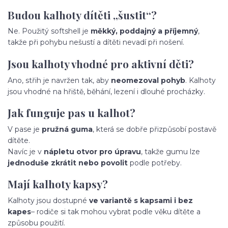
Budou kalhoty dítěti „šustit“?
Ne. Použitý softshell je
měkký, poddajný a příjemný
,
takže při pohybu nešustí a dítěti nevadí při nošení.
Jsou kalhoty vhodné pro aktivní děti?
Ano, střih je navržen tak, aby
neomezoval pohyb
. Kalhoty
jsou vhodné na hřiště, běhání, lezení i dlouhé procházky.
Jak funguje pas u kalhot?
V pase je
pružná guma
, která se dobře přizpůsobí postavě
dítěte.
Navíc je v
nápletu otvor pro úpravu
, takže gumu lze
jednoduše zkrátit nebo povolit
podle potřeby.
Mají kalhoty kapsy?
Kalhoty jsou dostupné
ve variantě s kapsami i bez
kapes
– rodiče si tak mohou vybrat podle věku dítěte a
způsobu použití.