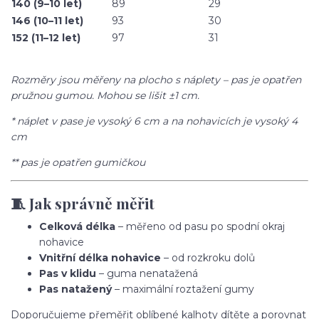
140 (9–10 let)
89
29
146 (10–11 let)
93
30
152 (11–12 let)
97
31
Rozměry jsou měřeny na plocho s náplety – pas je opatřen
pružnou gumou. Mohou se lišit ±1 cm.
* náplet v pase je vysoký 6 cm a na nohavicích je vysoký 4
cm
** pas je opatřen gumičkou
🧵 Jak správně měřit
Celková délka
– měřeno od pasu po spodní okraj
nohavice
Vnitřní délka nohavice
– od rozkroku dolů
Pas v klidu
– guma nenatažená
Pas natažený
– maximální roztažení gumy
Doporučujeme přeměřit oblíbené kalhoty dítěte a porovnat