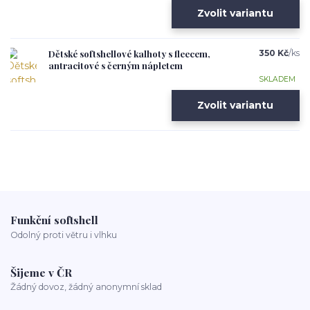
Zvolit variantu
Dětské softshellové kalhoty s fleecem,
350 Kč
/
ks
antracitové s černým nápletem
SKLADEM
Zvolit variantu
Funkční softshell
Odolný proti větru i vlhku
Šijeme v ČR
Žádný dovoz, žádný anonymní sklad