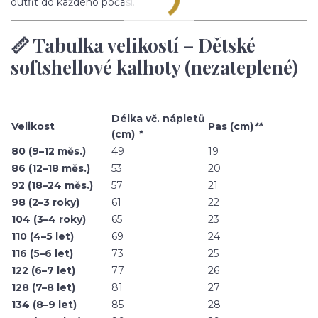
outfit do každého počasí.
📏 Tabulka velikostí – Dětské
softshellové kalhoty (nezateplené)
Délka vč. nápletů
Velikost
Pas (cm)
**
(cm)
*
80 (9–12 měs.)
49
19
86 (12–18 měs.)
53
20
92 (18–24 měs.)
57
21
98 (2–3 roky)
61
22
104 (3–4 roky)
65
23
110 (4–5 let)
69
24
116 (5–6 let)
73
25
122 (6–7 let)
77
26
128 (7–8 let)
81
27
134 (8–9 let)
85
28