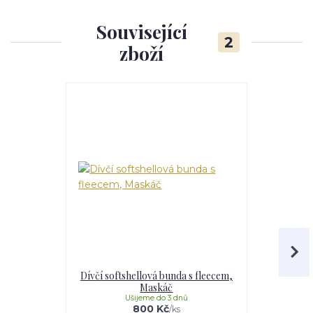
Související
2
zboží
Dívčí softshellová bunda s fleecem,
Dívčí softs
Maskáč
Li
Ušijeme do 3 dnů
U
800 Kč
/
ks