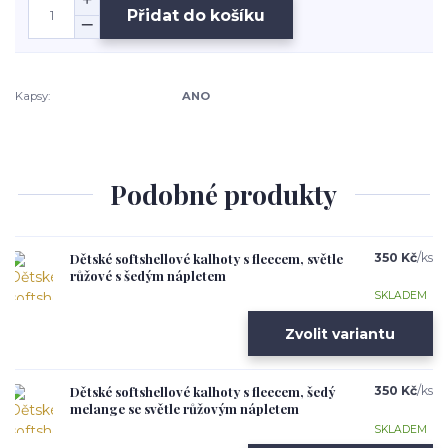
Přidat do košíku
Kapsy:
ANO
Podobné produkty
Dětské softshellové kalhoty s fleecem, světle
350 Kč
/
ks
růžové s šedým nápletem
SKLADEM
Zvolit variantu
Dětské softshellové kalhoty s fleecem, šedý
350 Kč
/
ks
melange se světle růžovým nápletem
SKLADEM