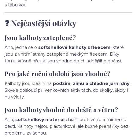
s tabulkou.
❓ Nejčastější otázky
Jsou kalhoty zateplené?
Ano, jedná se o
softshellové kalhoty s fleecem
, které
jsou z vnitřní strany zateplené měkkým fleecem. Díky
tomu krásně hřejí a jsou vhodné do chladnějšího počasí.
Pro jaké roční období jsou vhodné?
Kalhoty jsou ideální na
podzim, zimu a chladné jarní dny
.
Skvěle poslouží při venkovních aktivitách, do školky, školy i
na výlety.
Jsou kalhoty vhodné do deště a větru?
Ano,
softshellový materiál
chrání proti větru a mírnému
dešti. Kalhoty nejsou pláštěnkové, ale běžné přeháňky bez
problému zvládnou.