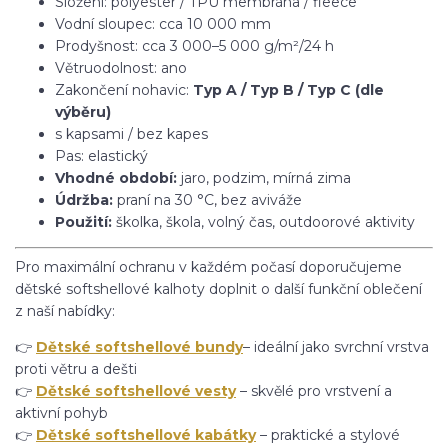
Složení: polyester / TPU membrána / fleece
Vodní sloupec: cca 10 000 mm
Prodyšnost: cca 3 000–5 000 g/m²/24 h
Větruodolnost: ano
Zakončení nohavic:
Typ A / Typ B / Typ C (dle
výběru)
s kapsami / bez kapes
Pas: elastický
Vhodné období:
jaro, podzim, mírná zima
Údržba:
praní na 30 °C, bez aviváže
Použití:
školka, škola, volný čas, outdoorové aktivity
Pro maximální ochranu v každém počasí doporučujeme
dětské softshellové kalhoty doplnit o další funkční oblečení
z naší nabídky:
👉
Dětské softshellové bundy
– ideální jako svrchní vrstva
proti větru a dešti
👉
Dětské softshellové vesty
– skvělé pro vrstvení a
aktivní pohyb
👉
Dětské softshellové kabátky
– praktické a stylové