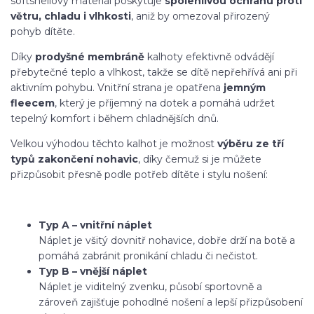
softshellový materiál poskytuje
spolehlivou ochranu proti
větru, chladu i vlhkosti
, aniž by omezoval přirozený
pohyb dítěte.
Díky
prodyšné membráně
kalhoty efektivně odvádějí
přebytečné teplo a vlhkost, takže se dítě nepřehřívá ani při
aktivním pohybu. Vnitřní strana je opatřena
jemným
fleecem
, který je příjemný na dotek a pomáhá udržet
tepelný komfort i během chladnějších dnů.
Velkou výhodou těchto kalhot je možnost
výběru ze tří
typů zakončení nohavic
, díky čemuž si je můžete
přizpůsobit přesně podle potřeb dítěte i stylu nošení:
Typ A – vnitřní náplet
Náplet je všitý dovnitř nohavice, dobře drží na botě a
pomáhá zabránit pronikání chladu či nečistot.
Typ B – vnější náplet
Náplet je viditelný zvenku, působí sportovně a
zároveň zajišťuje pohodlné nošení a lepší přizpůsobení