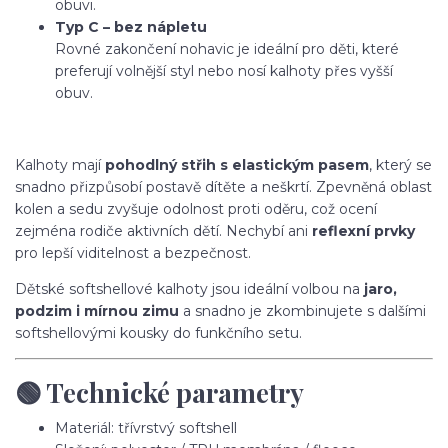
obuvi.
Typ C – bez nápletu
Rovné zakončení nohavic je ideální pro děti, které
preferují volnější styl nebo nosí kalhoty přes vyšší
obuv.
Kalhoty mají
pohodlný střih s elastickým pasem
, který se
snadno přizpůsobí postavě dítěte a neškrtí. Zpevněná oblast
kolen a sedu zvyšuje odolnost proti oděru, což ocení
zejména rodiče aktivních dětí. Nechybí ani
reflexní prvky
pro lepší viditelnost a bezpečnost.
Dětské softshellové kalhoty jsou ideální volbou na
jaro,
podzim i mírnou zimu
a snadno je zkombinujete s dalšími
softshellovými kousky do funkčního setu.
🟢 Technické parametry
Materiál: třívrstvý softshell