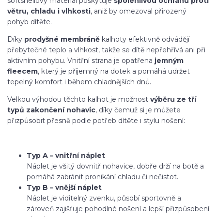
softshellový materiál poskytuje
spolehlivou ochranu proti
větru, chladu i vlhkosti
, aniž by omezoval přirozený
pohyb dítěte.
Díky
prodyšné membráně
kalhoty efektivně odvádějí
přebytečné teplo a vlhkost, takže se dítě nepřehřívá ani při
aktivním pohybu. Vnitřní strana je opatřena
jemným
fleecem
, který je příjemný na dotek a pomáhá udržet
tepelný komfort i během chladnějších dnů.
Velkou výhodou těchto kalhot je možnost
výběru ze tří
typů zakončení nohavic
, díky čemuž si je můžete
přizpůsobit přesně podle potřeb dítěte i stylu nošení:
Typ A – vnitřní náplet
Náplet je všitý dovnitř nohavice, dobře drží na botě a
pomáhá zabránit pronikání chladu či nečistot.
Typ B – vnější náplet
Náplet je viditelný zvenku, působí sportovně a
zároveň zajišťuje pohodlné nošení a lepší přizpůsobení