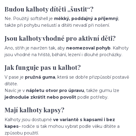
Budou kalhoty dítěti „šustit“?
Ne. Použitý softshell je
měkký, poddajný a příjemný
,
takže při pohybu nešustí a dítěti nevadí při nošení.
Jsou kalhoty vhodné pro aktivní děti?
Ano, střih je navržen tak, aby
neomezoval pohyb
. Kalhoty
jsou vhodné na hřiště, běhání, lezení i dlouhé procházky.
Jak funguje pas u kalhot?
V pase je
pružná guma
, která se dobře přizpůsobí postavě
dítěte.
Navíc je v
nápletu otvor pro úpravu
, takže gumu lze
jednoduše zkrátit nebo povolit
podle potřeby.
Mají kalhoty kapsy?
Kalhoty jsou dostupné
ve variantě s kapsami i bez
kapes
– rodiče si tak mohou vybrat podle věku dítěte a
způsobu použití.