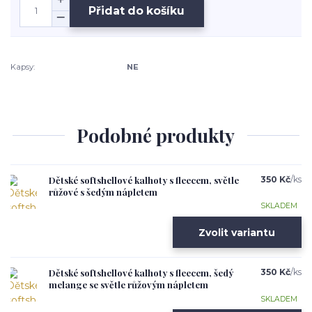
Přidat do košíku
Kapsy:
NE
Podobné produkty
Dětské softshellové kalhoty s fleecem, světle
350 Kč
/
ks
růžové s šedým nápletem
SKLADEM
Zvolit variantu
Dětské softshellové kalhoty s fleecem, šedý
350 Kč
/
ks
melange se světle růžovým nápletem
SKLADEM