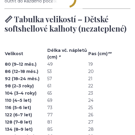
outfit do každého počasí.
📏 Tabulka velikostí – Dětské
softshellové kalhoty (nezateplené)
Délka vč. nápletů
Velikost
Pas (cm)
**
(cm)
*
80 (9–12 měs.)
49
19
86 (12–18 měs.)
53
20
92 (18–24 měs.)
57
21
98 (2–3 roky)
61
22
104 (3–4 roky)
65
23
110 (4–5 let)
69
24
116 (5–6 let)
73
25
122 (6–7 let)
77
26
128 (7–8 let)
81
27
134 (8–9 let)
85
28