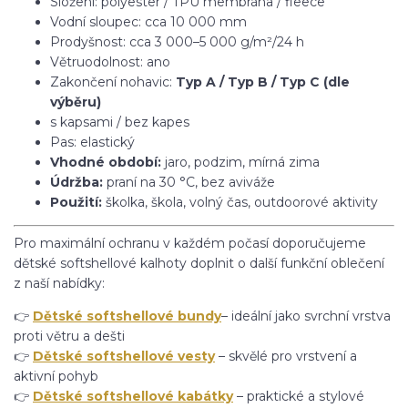
Složení: polyester / TPU membrána / fleece
Vodní sloupec: cca 10 000 mm
Prodyšnost: cca 3 000–5 000 g/m²/24 h
Větruodolnost: ano
Zakončení nohavic:
Typ A / Typ B / Typ C (dle
výběru)
s kapsami / bez kapes
Pas: elastický
Vhodné období:
jaro, podzim, mírná zima
Údržba:
praní na 30 °C, bez aviváže
Použití:
školka, škola, volný čas, outdoorové aktivity
Pro maximální ochranu v každém počasí doporučujeme
dětské softshellové kalhoty doplnit o další funkční oblečení
z naší nabídky:
👉
Dětské softshellové bundy
– ideální jako svrchní vrstva
proti větru a dešti
👉
Dětské softshellové vesty
– skvělé pro vrstvení a
aktivní pohyb
👉
Dětské softshellové kabátky
– praktické a stylové