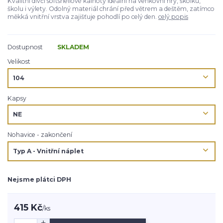
Kvalitní dívčí softshellové kalhoty ideální na venkovní hry, školku,
školu i výlety. Odolný materiál chrání před větrem a deštěm, zatímco
měkká vnitřní vrstva zajišťuje pohodlí po celý den.
celý popis
Dostupnost
SKLADEM
Velikost
Kapsy
Nohavice - zakončení
Nejsme plátci DPH
415 Kč
/
ks