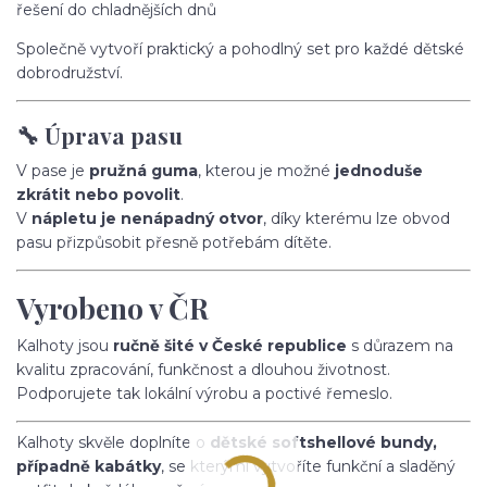
řešení do chladnějších dnů
Společně vytvoří praktický a pohodlný set pro každé dětské
dobrodružství.
🔧 Úprava pasu
V pase je
pružná guma
, kterou je možné
jednoduše
zkrátit nebo povolit
.
V
nápletu je nenápadný otvor
, díky kterému lze obvod
pasu přizpůsobit přesně potřebám dítěte.
Vyrobeno v ČR
Kalhoty jsou
ručně šité v České republice
s důrazem na
kvalitu zpracování, funkčnost a dlouhou životnost.
Podporujete tak lokální výrobu a poctivé řemeslo.
Kalhoty skvěle doplníte o
dětské softshellové bundy,
případně kabátky
, se kterými vytvoříte funkční a sladěný