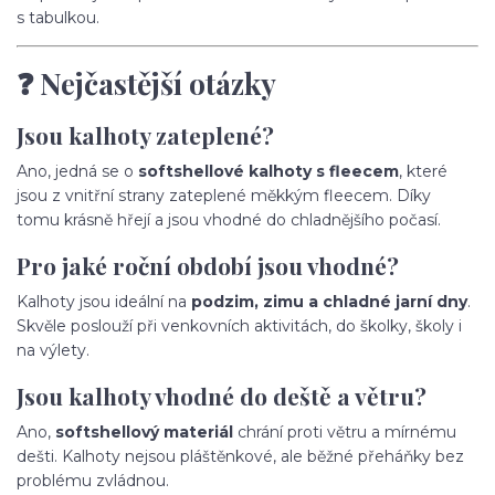
s tabulkou.
❓ Nejčastější otázky
Jsou kalhoty zateplené?
Ano, jedná se o
softshellové kalhoty s fleecem
, které
jsou z vnitřní strany zateplené měkkým fleecem. Díky
tomu krásně hřejí a jsou vhodné do chladnějšího počasí.
Pro jaké roční období jsou vhodné?
Kalhoty jsou ideální na
podzim, zimu a chladné jarní dny
.
Skvěle poslouží při venkovních aktivitách, do školky, školy i
na výlety.
Jsou kalhoty vhodné do deště a větru?
Ano,
softshellový materiál
chrání proti větru a mírnému
dešti. Kalhoty nejsou pláštěnkové, ale běžné přeháňky bez
problému zvládnou.