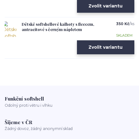
Zvolit variantu
Dětské softshellové kalhoty s fleecem,
350 Kč
/
ks
antracitové s černým nápletem
SKLADEM
Zvolit variantu
Funkční softshell
Odolný proti větru i vlhku
Šijeme v ČR
Žádný dovoz, žádný anonymní sklad