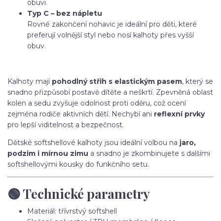
obuvi.
Typ C – bez nápletu
Rovné zakončení nohavic je ideální pro děti, které
preferují volnější styl nebo nosí kalhoty přes vyšší
obuv.
Kalhoty mají
pohodlný střih s elastickým pasem
, který se
snadno přizpůsobí postavě dítěte a neškrtí. Zpevněná oblast
kolen a sedu zvyšuje odolnost proti oděru, což ocení
zejména rodiče aktivních dětí. Nechybí ani
reflexní prvky
pro lepší viditelnost a bezpečnost.
Dětské softshellové kalhoty jsou ideální volbou na
jaro,
podzim i mírnou zimu
a snadno je zkombinujete s dalšími
softshellovými kousky do funkčního setu.
🟢 Technické parametry
Materiál: třívrstvý softshell