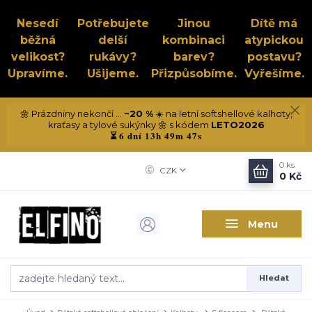
Nesedí
Potřebujete
Jinou
Dítě má
běžná
delší
kombinaci
atypickou
velikost?
rukávy?
barev?
postavu?
Upravíme.
Ušijeme.
Přizpůsobíme.
Vyřešíme.
🌼 Prázdniny nekončí ...
−20 %
☀️ na letní softshellové kalhoty,
kraťasy a tylové sukýnky 🌼 s kódem
LETO2026
6 dní 13h 49m 46s
⏳
0
ks
CZK
0 Kč
Menu
Hledat