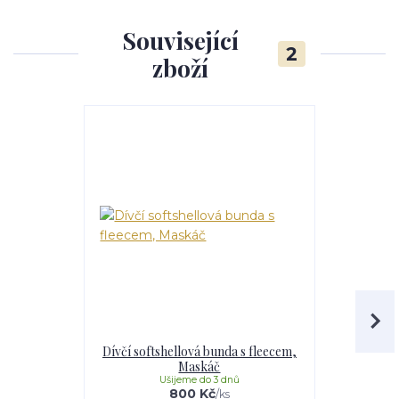
Související
2
zboží
Dívčí softshellová bunda s fleecem,
Dívčí softs
Maskáč
Li
Ušijeme do 3 dnů
U
800 Kč
/
ks