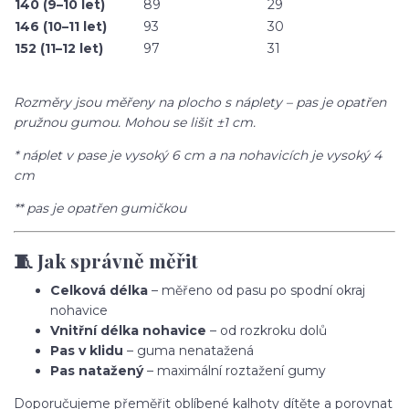
140 (9–10 let)
89
29
146 (10–11 let)
93
30
152 (11–12 let)
97
31
Rozměry jsou měřeny na plocho s náplety – pas je opatřen
pružnou gumou. Mohou se lišit ±1 cm.
* náplet v pase je vysoký 6 cm a na nohavicích je vysoký 4
cm
** pas je opatřen gumičkou
🧵 Jak správně měřit
Celková délka
– měřeno od pasu po spodní okraj
nohavice
Vnitřní délka nohavice
– od rozkroku dolů
Pas v klidu
– guma nenatažená
Pas natažený
– maximální roztažení gumy
Doporučujeme přeměřit oblíbené kalhoty dítěte a porovnat