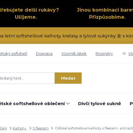
třebujete delší rukávy?
Jinou kombinaci bare
Ušijeme.
Přizpůsobíme.
na letní softshellové kalhoty, kraťasy a tylové sukýnky 🌼 s 
ětský softshell
Doprava
Vzorník látek
Rozměry
Ví
Hledat
tské softshellové oblečení
Dívčí tylové sukně
P
ečení
Kalhoty
S fleecem
Dětské softshellové kalhoty s fleecem, antrac