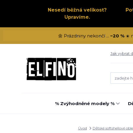
Nesedí běžná velikost?
Po
Upravíme.
🌼 Prázdniny nekončí ...
−20 %
☀️ 
Jak vybrat d
% Zvýhodněné modely %
Dě
Úvod
Dětské softshellové obl