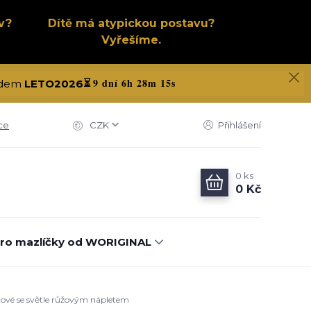
v?
Dítě má atypickou postavu?
Vyřešíme.
9 dní 6h 28m 14s
kódem
LETO2026
⏳
ce
CZK
Přihlášení
0
ks
0 Kč
ro mazlíčky od WORIGINAL
itové se světle růžovým nápletem