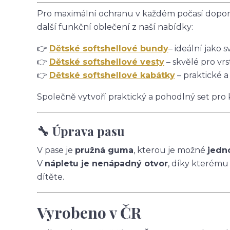
Pro maximální ochranu v každém počasí doporu
další funkční oblečení z naší nabídky:
👉
Dětské softshellové bundy
– ideální jako s
👉
Dětské softshellové vesty
– skvělé pro vrs
👉
Dětské softshellové kabátky
– praktické a
Společně vytvoří praktický a pohodlný set pro
🔧 Úprava pasu
V pase je
pružná guma
, kterou je možné
jedn
V
nápletu je nenápadný otvor
, díky kterému
dítěte.
Vyrobeno v ČR