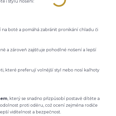
e i stylu nošení:
ží na botě a pomáhá zabránit pronikání chladu či
vně a zároveň zajišťuje pohodlné nošení a lepší
i, které preferují volnější styl nebo nosí kalhoty
asem
, který se snadno přizpůsobí postavě dítěte a
 odolnost proti oděru, což ocení zejména rodiče
epší viditelnost a bezpečnost.