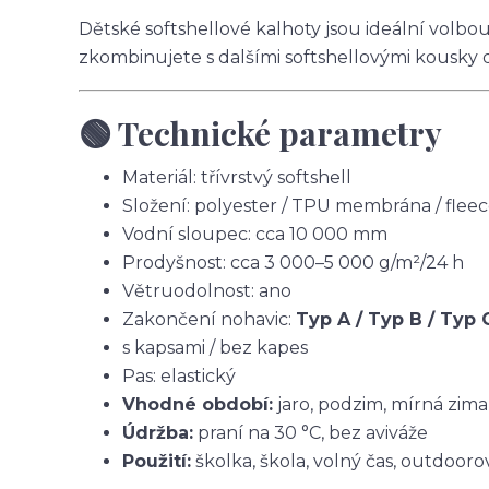
Dětské softshellové kalhoty jsou ideální volbo
zkombinujete s dalšími softshellovými kousky 
🟢 Technické parametry
Materiál: třívrstvý softshell
Složení: polyester / TPU membrána / flee
Vodní sloupec: cca 10 000 mm
Prodyšnost: cca 3 000–5 000 g/m²/24 h
Větruodolnost: ano
Zakončení nohavic:
Typ A / Typ B / Typ 
s kapsami / bez kapes
Pas: elastický
Vhodné období:
jaro, podzim, mírná zima
Údržba:
praní na 30 °C, bez aviváže
Použití:
školka, škola, volný čas, outdoorov