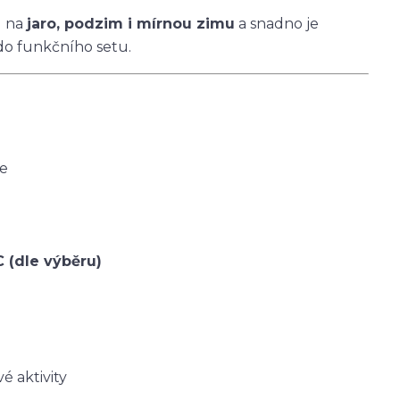
u na
jaro, podzim i mírnou zimu
a snadno je
do funkčního setu.
ce
C (dle výběru)
é aktivity