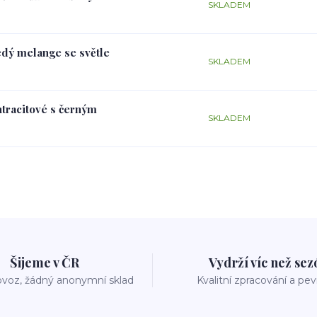
SKLADEM
edý melange se světle
SKLADEM
ntracitové s černým
SKLADEM
Šijeme v ČR
Vydrží víc než se
voz, žádný anonymní sklad
Kvalitní zpracování a pe