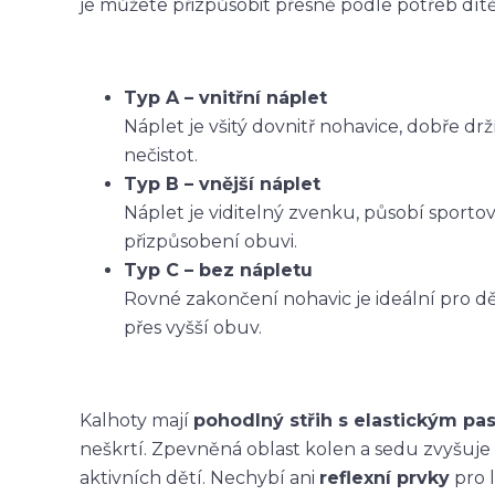
je můžete přizpůsobit přesně podle potřeb dítět
Typ A – vnitřní náplet
Náplet je všitý dovnitř nohavice, dobře dr
nečistot.
Typ B – vnější náplet
Náplet je viditelný zvenku, působí sporto
přizpůsobení obuvi.
Typ C – bez nápletu
Rovné zakončení nohavic je ideální pro dět
přes vyšší obuv.
Kalhoty mají
pohodlný střih s elastickým p
neškrtí. Zpevněná oblast kolen a sedu zvyšuje
aktivních dětí. Nechybí ani
reflexní prvky
pro l