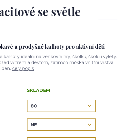
acitové se světle
avé a prodyšné kalhoty pro aktivní děti
vé kalhoty ideální na venkovní hry, školku, školu i výlety.
 před větrem a deštěm, zatímco měkká vnitřní vrstva
ý den.
celý popis
SKLADEM