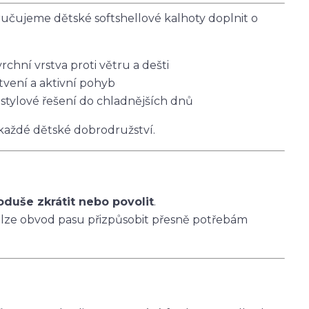
čujeme dětské softshellové kalhoty doplnit o
vrchní vrstva proti větru a dešti
tvení a aktivní pohyb
 stylové řešení do chladnějších dnů
 každé dětské dobrodružství.
oduše zkrátit nebo povolit
.
 lze obvod pasu přizpůsobit přesně potřebám