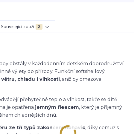
Související zboží
2
k, aby obstály v každodenním dětském dobrodružství
dinné výlety do přírody. Funkční softshellový
větru, chladu i vlhkosti
, aniž by omezoval
dvádějí přebytečné teplo a vlhkost, takže se dítě
ana je opatřena
jemným fleecem
, který je příjemný
během chladnějších dnů.
ěru ze tří typů zakončení nohavic
, díky čemuž si