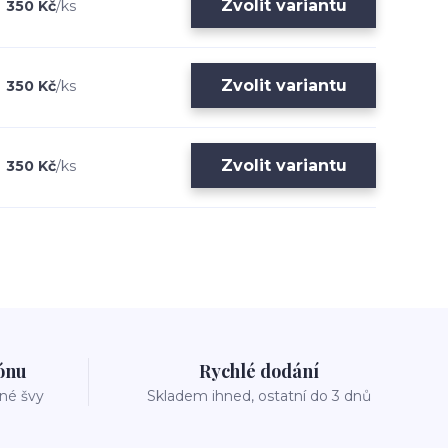
Zvolit variantu
350 Kč
/
ks
Zvolit variantu
350 Kč
/
ks
Zvolit variantu
350 Kč
/
ks
zónu
Rychlé dodání
vné švy
Skladem ihned, ostatní do 3 dnů