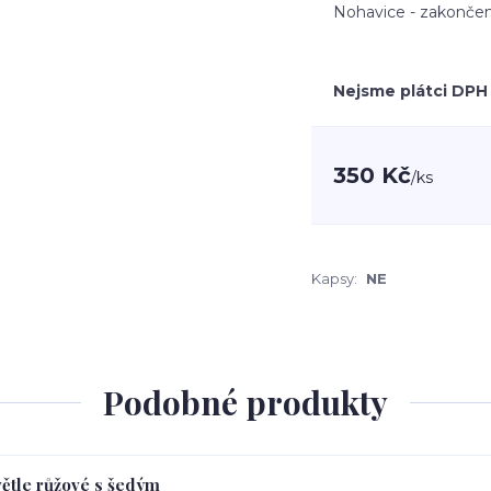
Nohavice - zakončen
Nejsme plátci DPH
350 Kč
/
ks
Kapsy:
NE
Podobné produkty
větle růžové s šedým