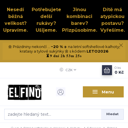
Nesedí
Potřebujete
Jinou
Dítě má
běžná
delší
kombinaci
atypickou
velikost?
rukávy?
barev?
postavu?
Upravíme.
Ušijeme.
Přizpůsobíme.
Vyřešíme.
🌼 Prázdniny nekončí ...
−20 %
☀️ na letní softshellové kalhoty,
kraťasy a tylové sukýnky 🌼 s kódem
LETO2026
9 dní 2h 53m 25s
⏳
0
ks
CZK
0 Kč
Menu
Hledat