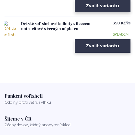
Zvolit variantu
Dětské softshellové kalhoty s fleecem,
350 Kč
/
ks
antracitové s černým nápletem
SKLADEM
Zvolit variantu
Funkční softshell
Odolný proti větru i vlhku
Šijeme v ČR
Žádný dovoz, žádný anonymní sklad