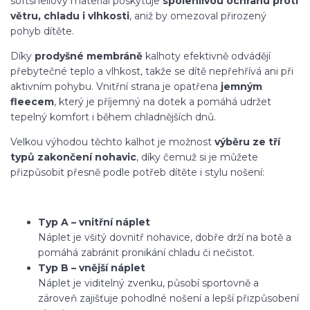
softshellový materiál poskytuje
spolehlivou ochranu proti
větru, chladu i vlhkosti
, aniž by omezoval přirozený
pohyb dítěte.
Díky
prodyšné membráně
kalhoty efektivně odvádějí
přebytečné teplo a vlhkost, takže se dítě nepřehřívá ani při
aktivním pohybu. Vnitřní strana je opatřena
jemným
fleecem
, který je příjemný na dotek a pomáhá udržet
tepelný komfort i během chladnějších dnů.
Velkou výhodou těchto kalhot je možnost
výběru ze tří
typů zakončení nohavic
, díky čemuž si je můžete
přizpůsobit přesně podle potřeb dítěte i stylu nošení:
Typ A – vnitřní náplet
Náplet je všitý dovnitř nohavice, dobře drží na botě a
pomáhá zabránit pronikání chladu či nečistot.
Typ B – vnější náplet
Náplet je viditelný zvenku, působí sportovně a
zároveň zajišťuje pohodlné nošení a lepší přizpůsobení