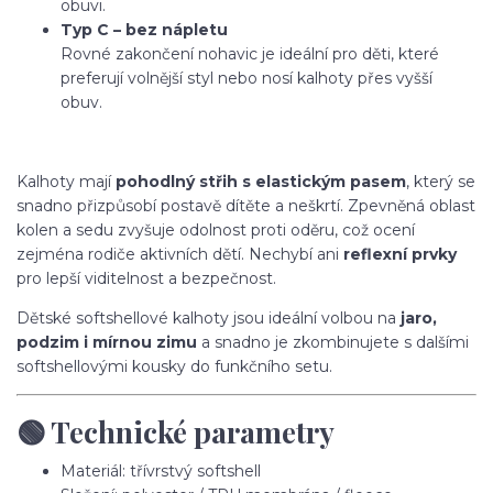
obuvi.
Typ C – bez nápletu
Rovné zakončení nohavic je ideální pro děti, které
preferují volnější styl nebo nosí kalhoty přes vyšší
obuv.
Kalhoty mají
pohodlný střih s elastickým pasem
, který se
snadno přizpůsobí postavě dítěte a neškrtí. Zpevněná oblast
kolen a sedu zvyšuje odolnost proti oděru, což ocení
zejména rodiče aktivních dětí. Nechybí ani
reflexní prvky
pro lepší viditelnost a bezpečnost.
Dětské softshellové kalhoty jsou ideální volbou na
jaro,
podzim i mírnou zimu
a snadno je zkombinujete s dalšími
softshellovými kousky do funkčního setu.
🟢 Technické parametry
Materiál: třívrstvý softshell