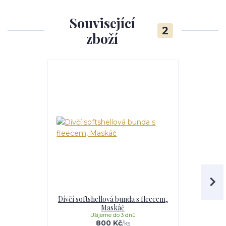
Související
2
zboží
Dívčí softshellová bunda s fleecem,
Dívčí softs
Maskáč
Li
Ušijeme do 3 dnů
U
800 Kč
/
ks