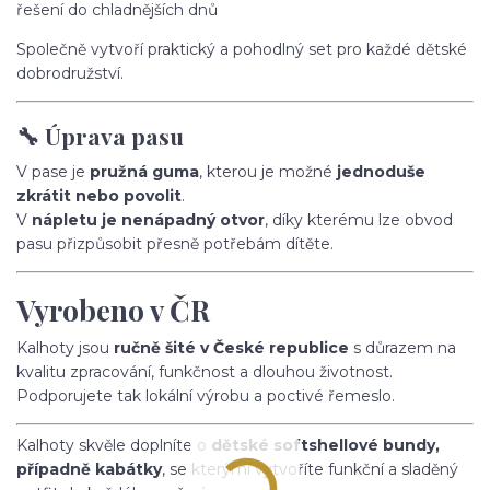
řešení do chladnějších dnů
Společně vytvoří praktický a pohodlný set pro každé dětské
dobrodružství.
🔧 Úprava pasu
V pase je
pružná guma
, kterou je možné
jednoduše
zkrátit nebo povolit
.
V
nápletu je nenápadný otvor
, díky kterému lze obvod
pasu přizpůsobit přesně potřebám dítěte.
Vyrobeno v ČR
Kalhoty jsou
ručně šité v České republice
s důrazem na
kvalitu zpracování, funkčnost a dlouhou životnost.
Podporujete tak lokální výrobu a poctivé řemeslo.
Kalhoty skvěle doplníte o
dětské softshellové bundy,
případně kabátky
, se kterými vytvoříte funkční a sladěný