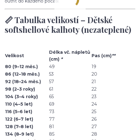
outfit do každého počasí.
📏 Tabulka velikostí – Dětské
softshellové kalhoty (nezateplené)
Délka vč. nápletů
Velikost
Pas (cm)
**
(cm)
*
80 (9–12 měs.)
49
19
86 (12–18 měs.)
53
20
92 (18–24 měs.)
57
21
98 (2–3 roky)
61
22
104 (3–4 roky)
65
23
110 (4–5 let)
69
24
116 (5–6 let)
73
25
122 (6–7 let)
77
26
128 (7–8 let)
81
27
134 (8–9 let)
85
28