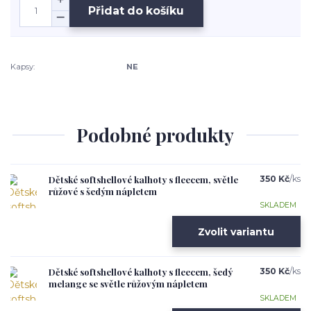
Přidat do košíku
Kapsy:
NE
Podobné produkty
Dětské softshellové kalhoty s fleecem, světle
350 Kč
/
ks
růžové s šedým nápletem
SKLADEM
Zvolit variantu
Dětské softshellové kalhoty s fleecem, šedý
350 Kč
/
ks
melange se světle růžovým nápletem
SKLADEM