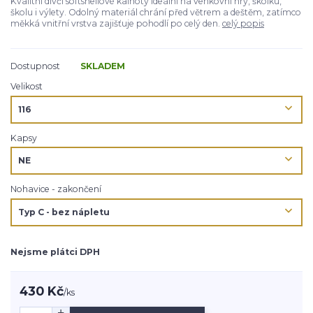
Kvalitní dívčí softshellové kalhoty ideální na venkovní hry, školku,
školu i výlety. Odolný materiál chrání před větrem a deštěm, zatímco
měkká vnitřní vrstva zajišťuje pohodlí po celý den.
celý popis
Dostupnost
SKLADEM
Velikost
Kapsy
Nohavice - zakončení
Nejsme plátci DPH
430 Kč
/
ks