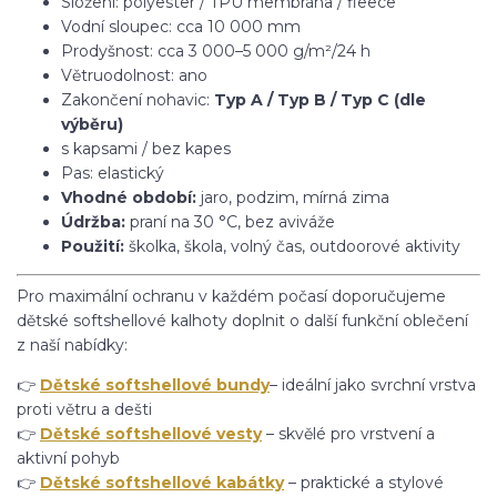
Složení: polyester / TPU membrána / fleece
Vodní sloupec: cca 10 000 mm
Prodyšnost: cca 3 000–5 000 g/m²/24 h
Větruodolnost: ano
Zakončení nohavic:
Typ A / Typ B / Typ C (dle
výběru)
s kapsami / bez kapes
Pas: elastický
Vhodné období:
jaro, podzim, mírná zima
Údržba:
praní na 30 °C, bez aviváže
Použití:
školka, škola, volný čas, outdoorové aktivity
Pro maximální ochranu v každém počasí doporučujeme
dětské softshellové kalhoty doplnit o další funkční oblečení
z naší nabídky:
👉
Dětské softshellové bundy
– ideální jako svrchní vrstva
proti větru a dešti
👉
Dětské softshellové vesty
– skvělé pro vrstvení a
aktivní pohyb
👉
Dětské softshellové kabátky
– praktické a stylové