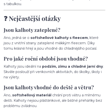
s tabulkou.
❓ Nejčastější otázky
Jsou kalhoty zateplené?
Ano, jedná se o
softshellové kalhoty s fleecem
, které
jsou z vnitřní strany zateplené měkkým fleecem. Díky
tomu krásně hřejí a jsou vhodné do chladnějšího počasí.
Pro jaké roční období jsou vhodné?
Kalhoty jsou ideální na
podzim, zimu a chladné jarní dny
.
Skvěle poslouží při venkovních aktivitách, do školky, školy i
na výlety.
Jsou kalhoty vhodné do deště a větru?
Ano,
softshellový materiál
chrání proti větru a mírnému
dešti. Kalhoty nejsou pláštěnkové, ale běžné přeháňky bez
problému zvládnou.