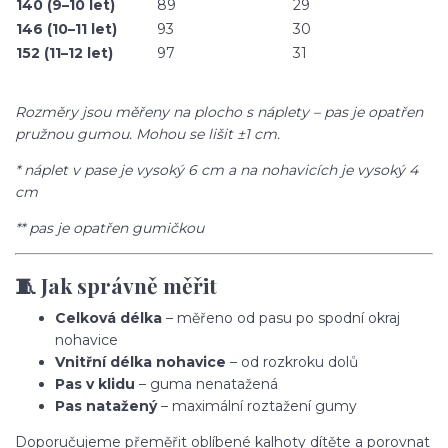
140 (9–10 let)
89
29
146 (10–11 let)
93
30
152 (11–12 let)
97
31
Rozměry jsou měřeny na plocho s náplety – pas je opatřen
pružnou gumou. Mohou se lišit ±1 cm.
* náplet v pase je vysoký 6 cm a na nohavicích je vysoký 4
cm
** pas je opatřen gumičkou
🧵 Jak správně měřit
Celková délka
– měřeno od pasu po spodní okraj
nohavice
Vnitřní délka nohavice
– od rozkroku dolů
Pas v klidu
– guma nenatažená
Pas natažený
– maximální roztažení gumy
Doporučujeme přeměřit oblíbené kalhoty dítěte a porovnat