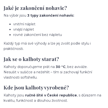
Jaké je zakončení nohavic?
Na výběr jsou
3 typy zakončení nohavic
:
vnitřní náplet
vnější náplet
rovné zakončení bez nápletu
Každý typ má své výhody a lze jej zvolit podle stylu i
praktičnosti.
Jak se o kalhoty starat?
Kalhoty doporučujeme prát na
30 °C
, bez aviváže.
Nesušit v sušičce a nežehlit – tím si zachovají funkční
vlastnosti softshellu.
Kde jsou kalhoty vyrobené?
Kalhoty jsou
ručně šité v České republice
, s důrazem na
kvalitu, funkčnost a dlouhou životnost.