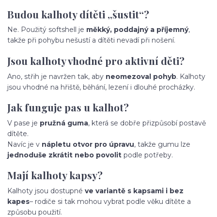
Budou kalhoty dítěti „šustit“?
Ne. Použitý softshell je
měkký, poddajný a příjemný
,
takže při pohybu nešustí a dítěti nevadí při nošení.
Jsou kalhoty vhodné pro aktivní děti?
Ano, střih je navržen tak, aby
neomezoval pohyb
. Kalhoty
jsou vhodné na hřiště, běhání, lezení i dlouhé procházky.
Jak funguje pas u kalhot?
V pase je
pružná guma
, která se dobře přizpůsobí postavě
dítěte.
Navíc je v
nápletu otvor pro úpravu
, takže gumu lze
jednoduše zkrátit nebo povolit
podle potřeby.
Mají kalhoty kapsy?
Kalhoty jsou dostupné
ve variantě s kapsami i bez
kapes
– rodiče si tak mohou vybrat podle věku dítěte a
způsobu použití.