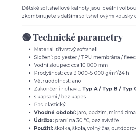
Dětské softshellové kalhoty jsou ideální volbo
zkombinujete s dalšími softshellovými kousky 
🟢 Technické parametry
Materiál: třívrstvý softshell
Složení: polyester / TPU membrána / flee
Vodní sloupec: cca 10 000 mm
Prodyšnost: cca 3 000–5 000 g/m²/24 h
Větruodolnost: ano
Zakončení nohavic:
Typ A / Typ B / Typ 
s kapsami / bez kapes
Pas: elastický
Vhodné období:
jaro, podzim, mírná zima
Údržba:
praní na 30 °C, bez aviváže
Použití:
školka, škola, volný čas, outdoorov