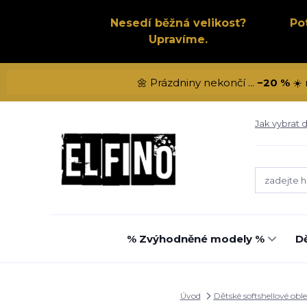
Nesedí běžná velikost?
Po
Upravíme.
🌼 Prázdniny nekončí ...
−20 %
☀️ 
Jak vybrat d
% Zvýhodněné modely %
Dě
Úvod
Dětské softshellové obl