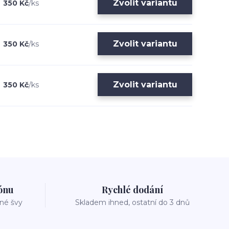
Zvolit variantu
350 Kč
/
ks
Zvolit variantu
350 Kč
/
ks
Zvolit variantu
350 Kč
/
ks
zónu
Rychlé dodání
vné švy
Skladem ihned, ostatní do 3 dnů