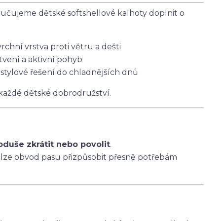
čujeme dětské softshellové kalhoty doplnit o
vrchní vrstva proti větru a dešti
tvení a aktivní pohyb
 stylové řešení do chladnějších dnů
 každé dětské dobrodružství.
oduše zkrátit nebo povolit
.
 lze obvod pasu přizpůsobit přesně potřebám