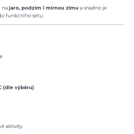
u na
jaro, podzim i mírnou zimu
a snadno je
do funkčního setu.
ce
C (dle výběru)
é aktivity