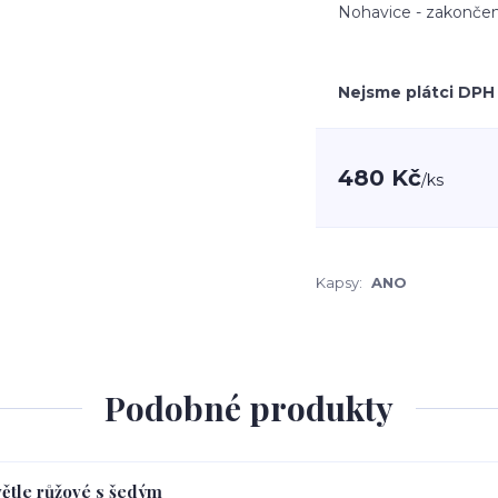
Nohavice - zakončen
Nejsme plátci DPH
480 Kč
/
ks
Kapsy:
ANO
Podobné produkty
větle růžové s šedým