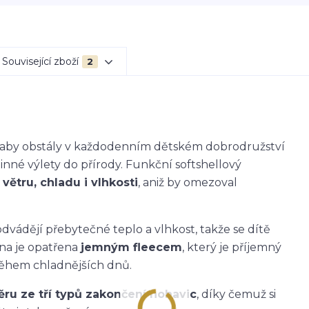
Související zboží
2
k, aby obstály v každodenním dětském dobrodružství
dinné výlety do přírody. Funkční softshellový
větru, chladu i vlhkosti
, aniž by omezoval
dvádějí přebytečné teplo a vlhkost, takže se dítě
ana je opatřena
jemným fleecem
, který je příjemný
během chladnějších dnů.
ěru ze tří typů zakončení nohavic
, díky čemuž si