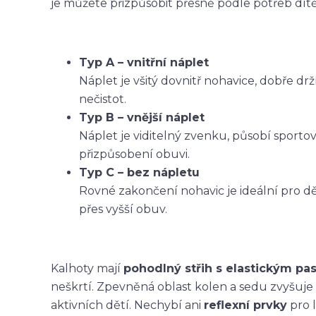
je můžete přizpůsobit přesně podle potřeb dítět
Typ A – vnitřní náplet
Náplet je všitý dovnitř nohavice, dobře dr
nečistot.
Typ B – vnější náplet
Náplet je viditelný zvenku, působí sporto
přizpůsobení obuvi.
Typ C – bez nápletu
Rovné zakončení nohavic je ideální pro dět
přes vyšší obuv.
Kalhoty mají
pohodlný střih s elastickým p
neškrtí. Zpevněná oblast kolen a sedu zvyšuje
aktivních dětí. Nechybí ani
reflexní prvky
pro l