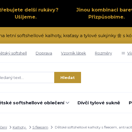
třebujete delší rukávy?
Jinou kombinaci bare
Ušijeme.
Přizpůsobíme.
na letní softshellové kalhoty, kraťasy a tylové sukýnky 🌼 s
ětský softshell
Doprava
Vzorník látek
Rozměry
Ví
Hledat
tské softshellové oblečení
Dívčí tylové sukně
P
ečení
Kalhoty
S fleecem
Dětské softshellové kalhoty s fleecem, antrac