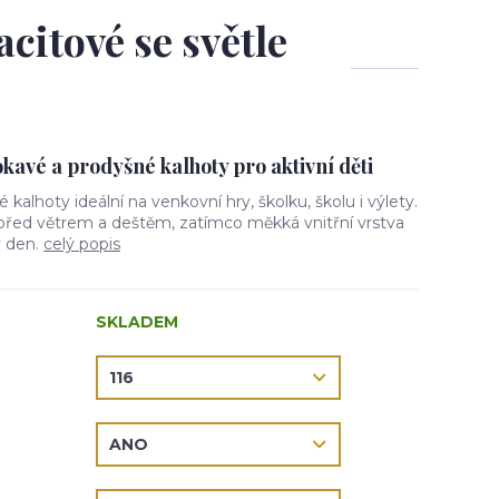
acitové se světle
avé a prodyšné kalhoty pro aktivní děti
vé kalhoty ideální na venkovní hry, školku, školu i výlety.
 před větrem a deštěm, zatímco měkká vnitřní vrstva
ý den.
celý popis
SKLADEM