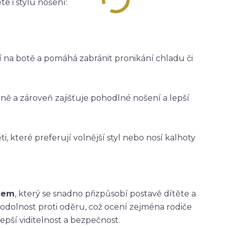
e i stylu nošení:
ží na botě a pomáhá zabránit pronikání chladu či
vně a zároveň zajišťuje pohodlné nošení a lepší
i, které preferují volnější styl nebo nosí kalhoty
asem
, který se snadno přizpůsobí postavě dítěte a
 odolnost proti oděru, což ocení zejména rodiče
epší viditelnost a bezpečnost.