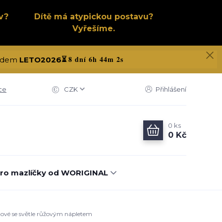
v?
Dítě má atypickou postavu?
Vyřešíme.
8 dní 6h 44m 1s
 kódem
LETO2026
⏳
ce
CZK
Přihlášení
0
ks
0 Kč
ro mazlíčky od WORIGINAL
itové se světle růžovým nápletem