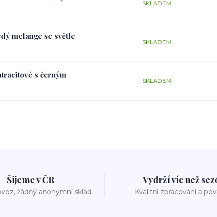
SKLADEM
edý melange se světle
SKLADEM
ntracitové s černým
SKLADEM
Šijeme v ČR
Vydrží víc než se
voz, žádný anonymní sklad
Kvalitní zpracování a pe