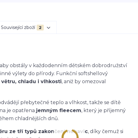
Související zboží
2
k, aby obstály v každodenním dětském dobrodružství
dinné výlety do přírody. Funkční softshellový
větru, chladu i vlhkosti
, aniž by omezoval
dvádějí přebytečné teplo a vlhkost, takže se dítě
ana je opatřena
jemným fleecem
, který je příjemný
během chladnějších dnů.
ěru ze tří typů zakončení nohavic
, díky čemuž si