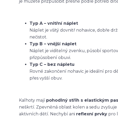
je můžete přizpůsobit přesně podle potřeb dítět
Typ A – vnitřní náplet
Náplet je všitý dovnitř nohavice, dobře dr
nečistot.
Typ B – vnější náplet
Náplet je viditelný zvenku, působí sporto
přizpůsobení obuvi.
Typ C – bez nápletu
Rovné zakončení nohavic je ideální pro dět
přes vyšší obuv.
Kalhoty mají
pohodlný střih s elastickým p
neškrtí. Zpevněná oblast kolen a sedu zvyšuje
aktivních dětí. Nechybí ani
reflexní prvky
pro l