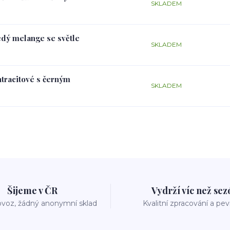
SKLADEM
edý melange se světle
SKLADEM
ntracitové s černým
SKLADEM
Šijeme v ČR
Vydrží víc než se
voz, žádný anonymní sklad
Kvalitní zpracování a pe