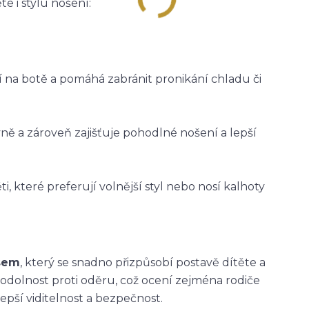
e i stylu nošení:
ží na botě a pomáhá zabránit pronikání chladu či
vně a zároveň zajišťuje pohodlné nošení a lepší
i, které preferují volnější styl nebo nosí kalhoty
asem
, který se snadno přizpůsobí postavě dítěte a
 odolnost proti oděru, což ocení zejména rodiče
epší viditelnost a bezpečnost.