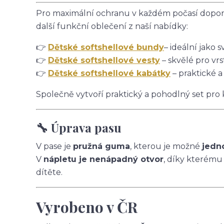
Pro maximální ochranu v každém počasí doporu
další funkční oblečení z naší nabídky:
👉
Dětské softshellové bundy
– ideální jako s
👉
Dětské softshellové vesty
– skvělé pro vrs
👉
Dětské softshellové kabátky
– praktické a
Společně vytvoří praktický a pohodlný set pro
🔧 Úprava pasu
V pase je
pružná guma
, kterou je možné
jedn
V
nápletu je nenápadný otvor
, díky kterému
dítěte.
Vyrobeno v ČR