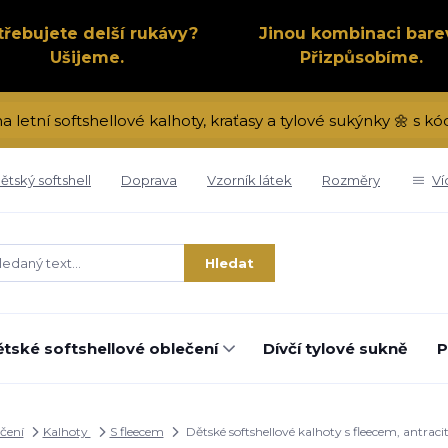
třebujete delší rukávy?
Jinou kombinaci bare
Ušijeme.
Přizpůsobíme.
na letní softshellové kalhoty, kraťasy a tylové sukýnky 🌼 s 
ětský softshell
Doprava
Vzorník látek
Rozměry
Ví
Hledat
tské softshellové oblečení
Dívčí tylové sukně
P
ečení
Kalhoty
S fleecem
Dětské softshellové kalhoty s fleecem, antrac