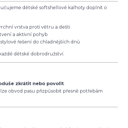
čujeme dětské softshellové kalhoty doplnit o
vrchní vrstva proti větru a dešti
tvení a aktivní pohyb
 stylové řešení do chladnějších dnů
 každé dětské dobrodružství.
oduše zkrátit nebo povolit
.
 lze obvod pasu přizpůsobit přesně potřebám