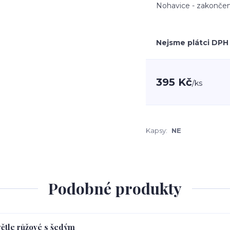
Nohavice - zakončen
Nejsme plátci DPH
395 Kč
/
ks
Kapsy:
NE
Podobné produkty
větle růžové s šedým