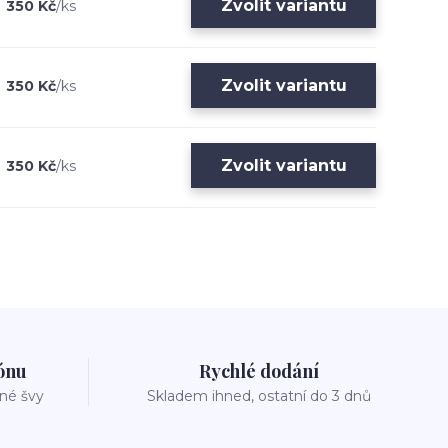
Zvolit variantu
350 Kč
/
ks
Zvolit variantu
350 Kč
/
ks
Zvolit variantu
350 Kč
/
ks
zónu
Rychlé dodání
vné švy
Skladem ihned, ostatní do 3 dnů