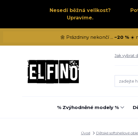
Nesedí běžná velikost?
Po
Upravíme.
🌼 Prázdniny nekončí ...
−20 %
☀️ 
Jak vybrat d
% Zvýhodněné modely %
Dě
Úvod
Dětské softshellové obl