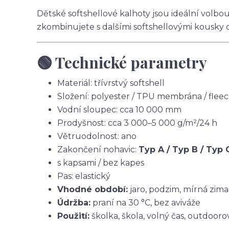
Dětské softshellové kalhoty jsou ideální volbo
zkombinujete s dalšími softshellovými kousky 
🟢 Technické parametry
Materiál: třívrstvý softshell
Složení: polyester / TPU membrána / flee
Vodní sloupec: cca 10 000 mm
Prodyšnost: cca 3 000–5 000 g/m²/24 h
Větruodolnost: ano
Zakončení nohavic:
Typ A / Typ B / Typ 
s kapsami / bez kapes
Pas: elastický
Vhodné období:
jaro, podzim, mírná zima
Údržba:
praní na 30 °C, bez aviváže
Použití:
školka, škola, volný čas, outdoorov