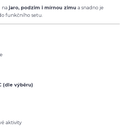
u na
jaro, podzim i mírnou zimu
a snadno je
do funkčního setu.
ce
C (dle výběru)
é aktivity