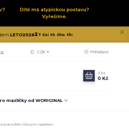
v?
Dítě má atypickou postavu?
Vyřešíme.
9 dní 6h 48m 47s
kódem
LETO2026
⏳
ce
CZK
Přihlášení
0
ks
0 Kč
ro mazlíčky od WORIGINAL
itové se světle růžovým nápletem