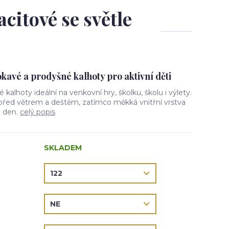
acitové se světle
avé a prodyšné kalhoty pro aktivní děti
vé kalhoty ideální na venkovní hry, školku, školu i výlety.
 před větrem a deštěm, zatímco měkká vnitřní vrstva
ý den.
celý popis
SKLADEM