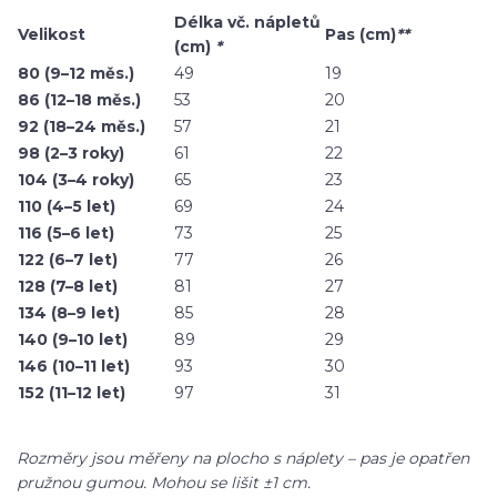
Délka vč. nápletů
Velikost
Pas (cm)
**
(cm)
*
80 (9–12 měs.)
49
19
86 (12–18 měs.)
53
20
92 (18–24 měs.)
57
21
98 (2–3 roky)
61
22
104 (3–4 roky)
65
23
110 (4–5 let)
69
24
116 (5–6 let)
73
25
122 (6–7 let)
77
26
128 (7–8 let)
81
27
134 (8–9 let)
85
28
140 (9–10 let)
89
29
146 (10–11 let)
93
30
152 (11–12 let)
97
31
Rozměry jsou měřeny na plocho s náplety – pas je opatřen
pružnou gumou. Mohou se lišit ±1 cm.