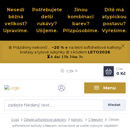
Nesedí
Potřebujete
Jinou
Dítě má
běžná
delší
kombinaci
atypickou
velikost?
rukávy?
barev?
postavu?
Upravíme.
Ušijeme.
Přizpůsobíme.
Vyřešíme.
🌼 Prázdniny nekončí ...
−20 %
☀️ na letní softshellové kalhoty,
kraťasy a tylové sukýnky 🌼 s kódem
LETO2026
6 dní 13h 34m 2s
⏳
0
ks
CZK
0 Kč
Menu
Hledat
Úvod
Dětské softshellové oblečení
Kalhoty
S fleecem
Dětské
softshellové kalhoty s fleecem, antracitové se světle růžovým nápletem