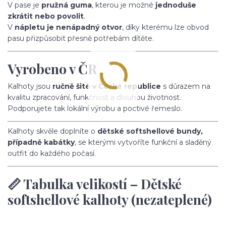
V pase je
pružná guma
, kterou je možné
jednoduše
zkrátit nebo povolit
.
V
nápletu je nenápadný otvor
, díky kterému lze obvod
pasu přizpůsobit přesně potřebám dítěte.
Vyrobeno v ČR
Kalhoty jsou
ručně šité v České republice
s důrazem na
kvalitu zpracování, funkčnost a dlouhou životnost.
Podporujete tak lokální výrobu a poctivé řemeslo.
Kalhoty skvěle doplníte o
dětské softshellové bundy,
případně kabátky
, se kterými vytvoříte funkční a sladěný
outfit do každého počasí.
📏 Tabulka velikostí – Dětské
softshellové kalhoty (nezateplené)