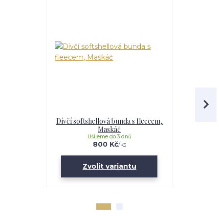
Dívčí softshellová bunda s fleecem,
Dívčí softs
Maskáč
Li
Ušijeme do 3 dnů
U
800 Kč
/
ks
Zvolit variantu
Zv