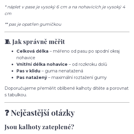
* náplet v pase je vysoký 6 cm a na nohavicích je vysoký 4
cm
** pas je opatřen gumičkou
🧵 Jak správně měřit
Celková délka
– měřeno od pasu po spodní okraj
nohavice
Vnitřní délka nohavice
– od rozkroku dolů
Pas v klidu
– guma nenatažená
Pas natažený
– maximální roztažení gumy
Doporučujeme přeměřit oblíbené kalhoty dítěte a porovnat
s tabulkou.
❓ Nejčastější otázky
Jsou kalhoty zateplené?