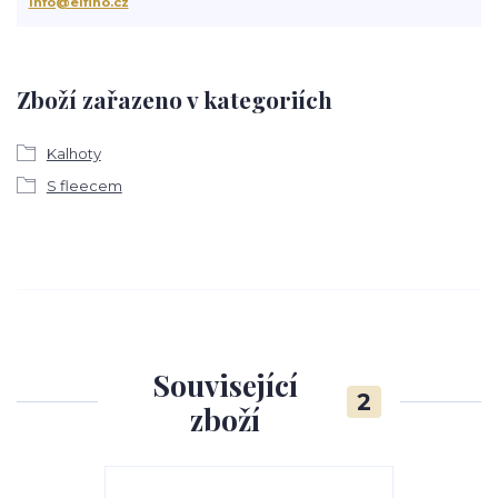
info@elfino.cz
Zboží zařazeno v kategoriích
Kalhoty
S fleecem
Související
2
zboží