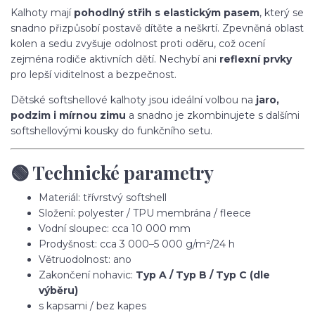
Kalhoty mají
pohodlný střih s elastickým pasem
, který se
snadno přizpůsobí postavě dítěte a neškrtí. Zpevněná oblast
kolen a sedu zvyšuje odolnost proti oděru, což ocení
zejména rodiče aktivních dětí. Nechybí ani
reflexní prvky
pro lepší viditelnost a bezpečnost.
Dětské softshellové kalhoty jsou ideální volbou na
jaro,
podzim i mírnou zimu
a snadno je zkombinujete s dalšími
softshellovými kousky do funkčního setu.
🟢 Technické parametry
Materiál: třívrstvý softshell
Složení: polyester / TPU membrána / fleece
Vodní sloupec: cca 10 000 mm
Prodyšnost: cca 3 000–5 000 g/m²/24 h
Větruodolnost: ano
Zakončení nohavic:
Typ A / Typ B / Typ C (dle
výběru)
s kapsami / bez kapes