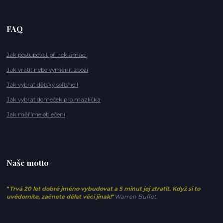
FAQ
Jak postupovat při reklamaci
Jak vrátit nebo vyměnit zboží
Jak vybrat dětský softshell
Jak vybrat domeček pro mazlíčka
Jak měříme oblečení
Naše motto
"
Trvá 20 let dobré jméno vybudovat a 5 minut jej ztratit. Když si to
uvědomíte, začnete dělat věci jinak!
"
Warren Buffet