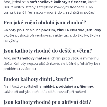
Ano, jedná se o
softshellové kalhoty s fleecem
, které
jsou z vnitřní strany zateplené měkkým fleecem. Díky
tomu krásně hřejí a jsou vhodné do chladnějšího počasí.
Pro jaké roční období jsou vhodné?
Kalhoty jsou ideální na
podzim, zimu a chladné jarní dny
.
Skvěle poslouží při venkovních aktivitách, do školky, školy i
na výlety.
Jsou kalhoty vhodné do deště a větru?
Ano,
softshellový materiál
chrání proti větru a mírnému
dešti. Kalhoty nejsou pláštěnkové, ale běžné přeháňky bez
problému zvládnou.
Budou kalhoty dítěti „šustit“?
Ne. Použitý softshell je
měkký, poddajný a příjemný
,
takže při pohybu nešustí a dítěti nevadí při nošení.
Jsou kalhoty vhodné pro aktivní děti?