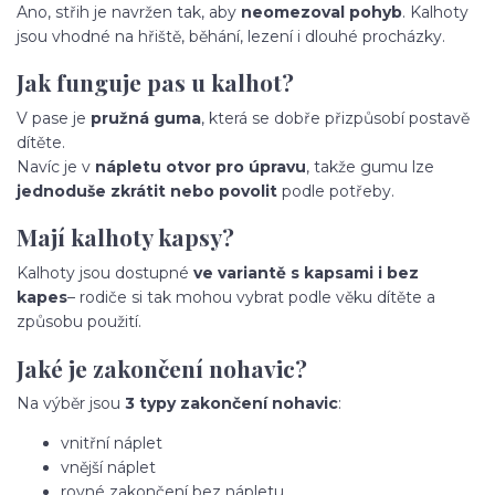
Ano, střih je navržen tak, aby
neomezoval pohyb
. Kalhoty
jsou vhodné na hřiště, běhání, lezení i dlouhé procházky.
Jak funguje pas u kalhot?
V pase je
pružná guma
, která se dobře přizpůsobí postavě
dítěte.
Navíc je v
nápletu otvor pro úpravu
, takže gumu lze
jednoduše zkrátit nebo povolit
podle potřeby.
Mají kalhoty kapsy?
Kalhoty jsou dostupné
ve variantě s kapsami i bez
kapes
– rodiče si tak mohou vybrat podle věku dítěte a
způsobu použití.
Jaké je zakončení nohavic?
Na výběr jsou
3 typy zakončení nohavic
:
vnitřní náplet
vnější náplet
rovné zakončení bez nápletu