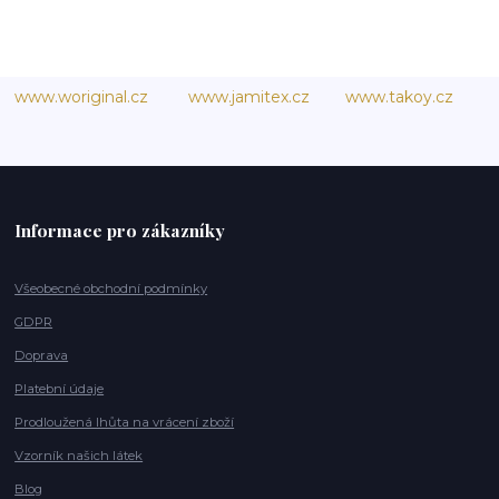
www.woriginal.cz
www.jamitex.cz
www.takoy.cz
Informace pro zákazníky
Všeobecné obchodní podmínky
GDPR
Doprava
Platební údaje
Prodloužená lhůta na vrácení zboží
Vzorník našich látek
Blog