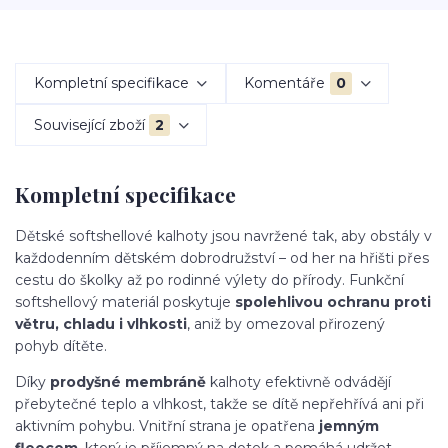
Kompletní specifikace
Komentáře
0
Související zboží
2
Kompletní specifikace
Dětské softshellové kalhoty jsou navržené tak, aby obstály v
každodenním dětském dobrodružství – od her na hřišti přes
cestu do školky až po rodinné výlety do přírody. Funkční
softshellový materiál poskytuje
spolehlivou ochranu proti
větru, chladu i vlhkosti
, aniž by omezoval přirozený
pohyb dítěte.
Díky
prodyšné membráně
kalhoty efektivně odvádějí
přebytečné teplo a vlhkost, takže se dítě nepřehřívá ani při
aktivním pohybu. Vnitřní strana je opatřena
jemným
fleecem
, který je příjemný na dotek a pomáhá udržet