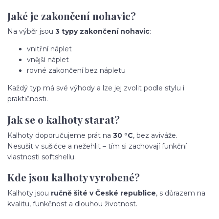
Jaké je zakončení nohavic?
Na výběr jsou
3 typy zakončení nohavic
:
vnitřní náplet
vnější náplet
rovné zakončení bez nápletu
Každý typ má své výhody a lze jej zvolit podle stylu i
praktičnosti.
Jak se o kalhoty starat?
Kalhoty doporučujeme prát na
30 °C
, bez aviváže.
Nesušit v sušičce a nežehlit – tím si zachovají funkční
vlastnosti softshellu.
Kde jsou kalhoty vyrobené?
Kalhoty jsou
ručně šité v České republice
, s důrazem na
kvalitu, funkčnost a dlouhou životnost.