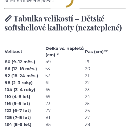
outfit do každého počasí.
📏 Tabulka velikostí – Dětské
softshellové kalhoty (nezateplené)
Délka vč. nápletů
Velikost
Pas (cm)
**
(cm)
*
80 (9–12 měs.)
49
19
86 (12–18 měs.)
53
20
92 (18–24 měs.)
57
21
98 (2–3 roky)
61
22
104 (3–4 roky)
65
23
110 (4–5 let)
69
24
116 (5–6 let)
73
25
122 (6–7 let)
77
26
128 (7–8 let)
81
27
134 (8–9 let)
85
28