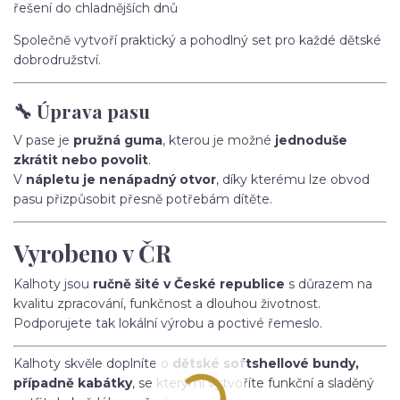
řešení do chladnějších dnů
Společně vytvoří praktický a pohodlný set pro každé dětské
dobrodružství.
🔧 Úprava pasu
V pase je
pružná guma
, kterou je možné
jednoduše
zkrátit nebo povolit
.
V
nápletu je nenápadný otvor
, díky kterému lze obvod
pasu přizpůsobit přesně potřebám dítěte.
Vyrobeno v ČR
Kalhoty jsou
ručně šité v České republice
s důrazem na
kvalitu zpracování, funkčnost a dlouhou životnost.
Podporujete tak lokální výrobu a poctivé řemeslo.
Kalhoty skvěle doplníte o
dětské softshellové bundy,
případně kabátky
, se kterými vytvoříte funkční a sladěný