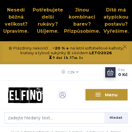
Nesedí
Potřebujete
Jinou
Dítě má
běžná
delší
kombinaci
atypickou
velikost?
rukávy?
barev?
postavu?
Upravíme.
Ušijeme.
Přizpůsobíme.
Vyřešíme.
🌼 Prázdniny nekončí ...
−20 %
☀️ na letní softshellové kalhoty,
kraťasy a tylové sukýnky 🌼 s kódem
LETO2026
9 dní 1h 37m 0s
⏳
0
ks
CZK
0 Kč
Menu
Hledat