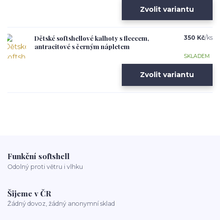
Zvolit variantu
Dětské softshellové kalhoty s fleecem,
350 Kč
/
ks
antracitové s černým nápletem
SKLADEM
Zvolit variantu
Funkční softshell
Odolný proti větru i vlhku
Šijeme v ČR
Žádný dovoz, žádný anonymní sklad