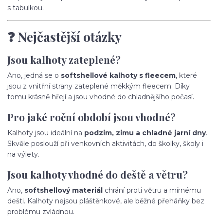
s tabulkou.
❓ Nejčastější otázky
Jsou kalhoty zateplené?
Ano, jedná se o
softshellové kalhoty s fleecem
, které
jsou z vnitřní strany zateplené měkkým fleecem. Díky
tomu krásně hřejí a jsou vhodné do chladnějšího počasí.
Pro jaké roční období jsou vhodné?
Kalhoty jsou ideální na
podzim, zimu a chladné jarní dny
.
Skvěle poslouží při venkovních aktivitách, do školky, školy i
na výlety.
Jsou kalhoty vhodné do deště a větru?
Ano,
softshellový materiál
chrání proti větru a mírnému
dešti. Kalhoty nejsou pláštěnkové, ale běžné přeháňky bez
problému zvládnou.