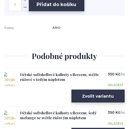
Přidat do košíku
Kapsy:
ANO
Podobné produkty
Dětské softshellové kalhoty s fleecem, světle
350 Kč
/
ks
růžové s šedým nápletem
SKLADEM
Zvolit variantu
Dětské softshellové kalhoty s fleecem, šedý
350 Kč
/
ks
melange se světle růžovým nápletem
SKLADEM