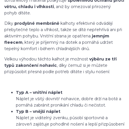
softshellový materiál poskytuje
spolehlivou ochranu proti
větru, chladu i vlhkosti
, aniž by omezoval přirozený
pohyb dítěte.
Díky
prodyšné membráně
kalhoty efektivně odvádějí
přebytečné teplo a vlhkost, takže se dítě nepřehřívá ani při
aktivním pohybu. Vnitřní strana je opatřena
jemným
fleecem
, který je příjemný na dotek a pomáhá udržet
tepelný komfort i během chladnějších dnů.
Velkou výhodou těchto kalhot je možnost
výběru ze tří
typů zakončení nohavic
, díky čemuž si je můžete
přizpůsobit přesně podle potřeb dítěte i stylu nošení:
Typ A – vnitřní náplet
Náplet je všitý dovnitř nohavice, dobře drží na botě a
pomáhá zabránit pronikání chladu či nečistot.
Typ B – vnější náplet
Náplet je viditelný zvenku, působí sportovně a
zároveň zajišťuje pohodlné nošení a lepší přizpůsobení