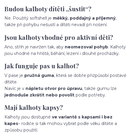
Budou kalhoty dítěti „šustit“?
Ne. Použitý softshell je
měkký, poddajný a příjemný
,
takže při pohybu nešustí a dítěti nevadí při nošení.
Jsou kalhoty vhodné pro aktivní děti?
Ano, střih je navržen tak, aby
neomezoval pohyb
. Kalhoty
jsou vhodné na hřiště, běhání, lezení i dlouhé procházky.
Jak funguje pas u kalhot?
V pase je
pružná guma
, která se dobře přizpůsobí postavě
dítěte.
Navíc je v
nápletu otvor pro úpravu
, takže gumu lze
jednoduše zkrátit nebo povolit
podle potřeby.
Mají kalhoty kapsy?
Kalhoty jsou dostupné
ve variantě s kapsami i bez
kapes
– rodiče si tak mohou vybrat podle věku dítěte a
způsobu použití.