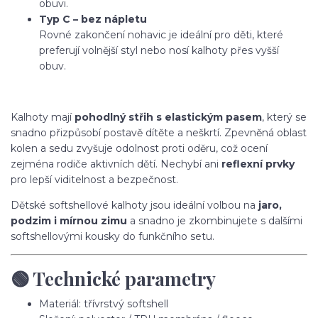
obuvi.
Typ C – bez nápletu
Rovné zakončení nohavic je ideální pro děti, které
preferují volnější styl nebo nosí kalhoty přes vyšší
obuv.
Kalhoty mají
pohodlný střih s elastickým pasem
, který se
snadno přizpůsobí postavě dítěte a neškrtí. Zpevněná oblast
kolen a sedu zvyšuje odolnost proti oděru, což ocení
zejména rodiče aktivních dětí. Nechybí ani
reflexní prvky
pro lepší viditelnost a bezpečnost.
Dětské softshellové kalhoty jsou ideální volbou na
jaro,
podzim i mírnou zimu
a snadno je zkombinujete s dalšími
softshellovými kousky do funkčního setu.
🟢 Technické parametry
Materiál: třívrstvý softshell