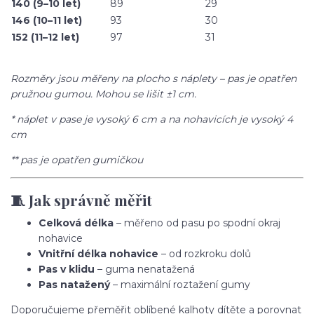
140 (9–10 let)
89
29
146 (10–11 let)
93
30
152 (11–12 let)
97
31
Rozměry jsou měřeny na plocho s náplety – pas je opatřen
pružnou gumou. Mohou se lišit ±1 cm.
* náplet v pase je vysoký 6 cm a na nohavicích je vysoký 4
cm
** pas je opatřen gumičkou
🧵 Jak správně měřit
Celková délka
– měřeno od pasu po spodní okraj
nohavice
Vnitřní délka nohavice
– od rozkroku dolů
Pas v klidu
– guma nenatažená
Pas natažený
– maximální roztažení gumy
Doporučujeme přeměřit oblíbené kalhoty dítěte a porovnat