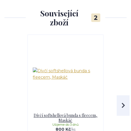
Související
2
zboží
Dívčí softshellová bunda s fleecem,
Dívčí softs
Maskáč
Li
Ušijeme do 3 dnů
U
800 Kč
/
ks