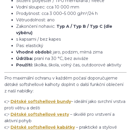
Složení: polyester / TPU membrána / fleece
Vodní sloupec: cca 10 000 mm
Prodyšnost: cca 3 000–5 000 g/m²/24 h
Větruodolnost: ano
Zakončení nohavic:
Typ A / Typ B / Typ C (dle
výběru)
s kapsami / bez kapes
Pas: elastický
Vhodné období:
jaro, podzim, mírná zima
Údržba:
praní na 30 °C, bez aviváže
Použití:
školka, škola, volný čas, outdoorové aktivity
Pro maximální ochranu v každém počasí doporučujeme
dětské softshellové kalhoty doplnit o další funkční oblečení
z naší nabídky:
👉
Dětské softshellové bundy
– ideální jako svrchní vrstva
proti větru a dešti
👉
Dětské softshellové vesty
– skvělé pro vrstvení a
aktivní pohyb
👉
Dětské softshellové kabátky
– praktické a stylové