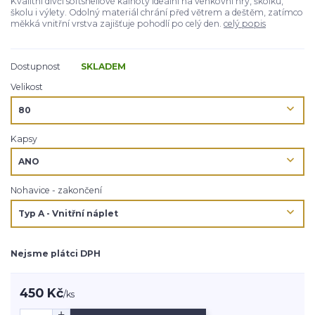
Kvalitní dívčí softshellové kalhoty ideální na venkovní hry, školku,
školu i výlety. Odolný materiál chrání před větrem a deštěm, zatímco
měkká vnitřní vrstva zajišťuje pohodlí po celý den.
celý popis
Dostupnost
SKLADEM
Velikost
Kapsy
Nohavice - zakončení
Nejsme plátci DPH
450 Kč
/
ks