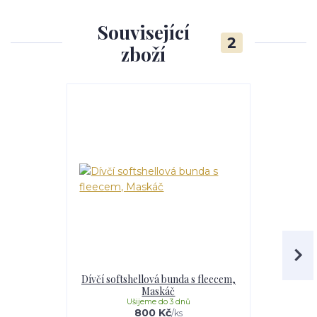
Související
2
zboží
Dívčí softshellová bunda s fleecem,
Dívčí softs
Maskáč
Li
Ušijeme do 3 dnů
U
800 Kč
/
ks