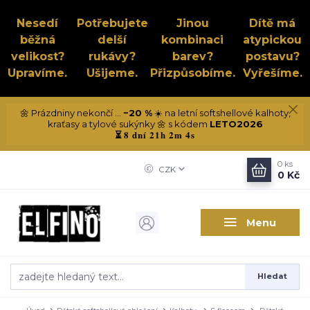
Nesedí
Potřebujete
Jinou
Dítě má
běžná
delší
kombinaci
atypickou
velikost?
rukávy?
barev?
postavu?
Upravíme.
Ušijeme.
Přizpůsobíme.
Vyřešíme.
🌼 Prázdniny nekončí ...
−20 %
☀️ na letní softshellové kalhoty,
kraťasy a tylové sukýnky 🌼 s kódem
LETO2026
8 dní 21h 2m 4s
⏳
0
ks
CZK
0 Kč
Menu
Hledat