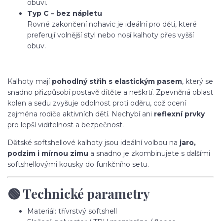
obuvi.
Typ C – bez nápletu
Rovné zakončení nohavic je ideální pro děti, které
preferují volnější styl nebo nosí kalhoty přes vyšší
obuv.
Kalhoty mají
pohodlný střih s elastickým pasem
, který se
snadno přizpůsobí postavě dítěte a neškrtí. Zpevněná oblast
kolen a sedu zvyšuje odolnost proti oděru, což ocení
zejména rodiče aktivních dětí. Nechybí ani
reflexní prvky
pro lepší viditelnost a bezpečnost.
Dětské softshellové kalhoty jsou ideální volbou na
jaro,
podzim i mírnou zimu
a snadno je zkombinujete s dalšími
softshellovými kousky do funkčního setu.
🟢 Technické parametry
Materiál: třívrstvý softshell