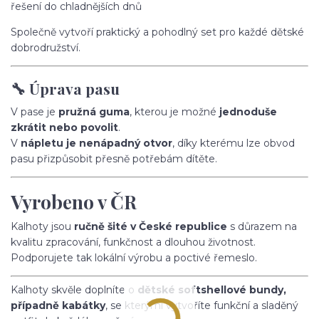
řešení do chladnějších dnů
Společně vytvoří praktický a pohodlný set pro každé dětské
dobrodružství.
🔧 Úprava pasu
V pase je
pružná guma
, kterou je možné
jednoduše
zkrátit nebo povolit
.
V
nápletu je nenápadný otvor
, díky kterému lze obvod
pasu přizpůsobit přesně potřebám dítěte.
Vyrobeno v ČR
Kalhoty jsou
ručně šité v České republice
s důrazem na
kvalitu zpracování, funkčnost a dlouhou životnost.
Podporujete tak lokální výrobu a poctivé řemeslo.
Kalhoty skvěle doplníte o
dětské softshellové bundy,
případně kabátky
, se kterými vytvoříte funkční a sladěný