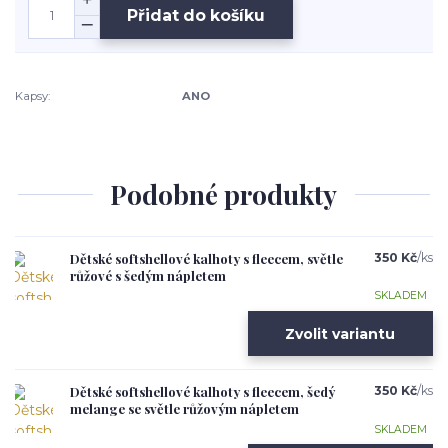
Přidat do košíku
Kapsy:
ANO
Podobné produkty
Dětské softshellové kalhoty s fleecem, světle
350 Kč
/
ks
růžové s šedým nápletem
SKLADEM
Zvolit variantu
Dětské softshellové kalhoty s fleecem, šedý
350 Kč
/
ks
melange se světle růžovým nápletem
SKLADEM