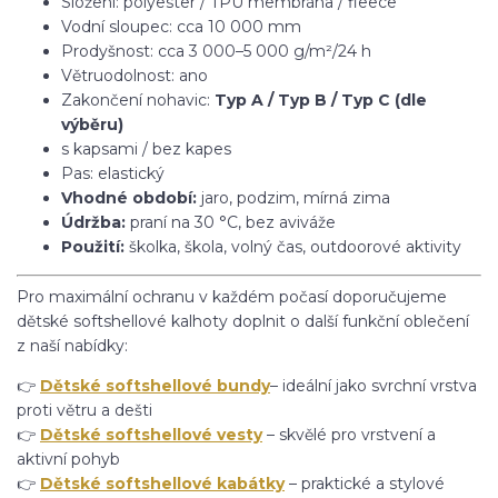
Složení: polyester / TPU membrána / fleece
Vodní sloupec: cca 10 000 mm
Prodyšnost: cca 3 000–5 000 g/m²/24 h
Větruodolnost: ano
Zakončení nohavic:
Typ A / Typ B / Typ C (dle
výběru)
s kapsami / bez kapes
Pas: elastický
Vhodné období:
jaro, podzim, mírná zima
Údržba:
praní na 30 °C, bez aviváže
Použití:
školka, škola, volný čas, outdoorové aktivity
Pro maximální ochranu v každém počasí doporučujeme
dětské softshellové kalhoty doplnit o další funkční oblečení
z naší nabídky:
👉
Dětské softshellové bundy
– ideální jako svrchní vrstva
proti větru a dešti
👉
Dětské softshellové vesty
– skvělé pro vrstvení a
aktivní pohyb
👉
Dětské softshellové kabátky
– praktické a stylové