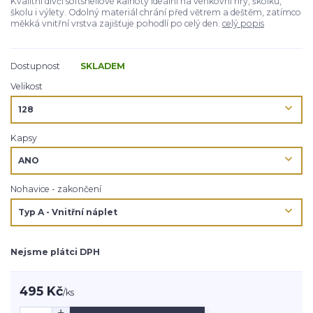
Kvalitní dívčí softshellové kalhoty ideální na venkovní hry, školku,
školu i výlety. Odolný materiál chrání před větrem a deštěm, zatímco
měkká vnitřní vrstva zajišťuje pohodlí po celý den.
celý popis
Dostupnost
SKLADEM
Velikost
Kapsy
Nohavice - zakončení
Nejsme plátci DPH
495 Kč
/
ks