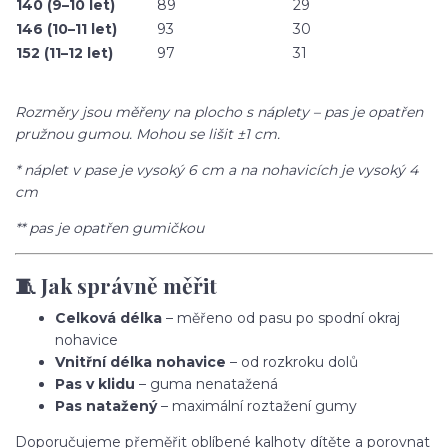
140 (9–10 let)
89
29
146 (10–11 let)
93
30
152 (11–12 let)
97
31
Rozměry jsou měřeny na plocho s náplety – pas je opatřen
pružnou gumou. Mohou se lišit ±1 cm.
* náplet v pase je vysoký 6 cm a na nohavicích je vysoký 4
cm
** pas je opatřen gumičkou
🧵 Jak správně měřit
Celková délka
– měřeno od pasu po spodní okraj
nohavice
Vnitřní délka nohavice
– od rozkroku dolů
Pas v klidu
– guma nenatažená
Pas natažený
– maximální roztažení gumy
Doporučujeme přeměřit oblíbené kalhoty dítěte a porovnat