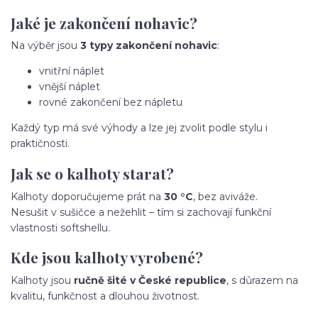
Jaké je zakončení nohavic?
Na výběr jsou
3 typy zakončení nohavic
:
vnitřní náplet
vnější náplet
rovné zakončení bez nápletu
Každý typ má své výhody a lze jej zvolit podle stylu i
praktičnosti.
Jak se o kalhoty starat?
Kalhoty doporučujeme prát na
30 °C
, bez aviváže.
Nesušit v sušičce a nežehlit – tím si zachovají funkční
vlastnosti softshellu.
Kde jsou kalhoty vyrobené?
Kalhoty jsou
ručně šité v České republice
, s důrazem na
kvalitu, funkčnost a dlouhou životnost.