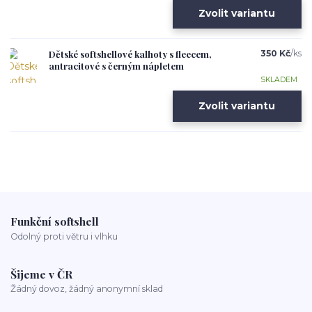
Zvolit variantu
Dětské softshellové kalhoty s fleecem,
350 Kč
/
ks
antracitové s černým nápletem
SKLADEM
Zvolit variantu
Funkční softshell
Odolný proti větru i vlhku
Šijeme v ČR
Žádný dovoz, žádný anonymní sklad