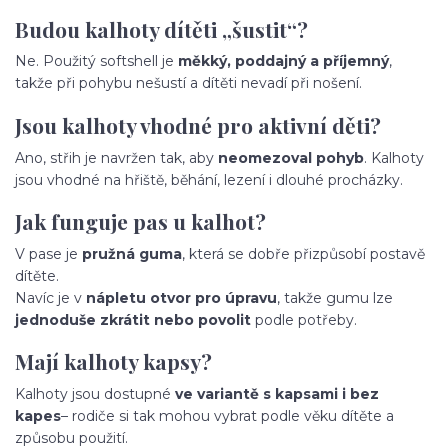
Budou kalhoty dítěti „šustit“?
Ne. Použitý softshell je
měkký, poddajný a příjemný
,
takže při pohybu nešustí a dítěti nevadí při nošení.
Jsou kalhoty vhodné pro aktivní děti?
Ano, střih je navržen tak, aby
neomezoval pohyb
. Kalhoty
jsou vhodné na hřiště, běhání, lezení i dlouhé procházky.
Jak funguje pas u kalhot?
V pase je
pružná guma
, která se dobře přizpůsobí postavě
dítěte.
Navíc je v
nápletu otvor pro úpravu
, takže gumu lze
jednoduše zkrátit nebo povolit
podle potřeby.
Mají kalhoty kapsy?
Kalhoty jsou dostupné
ve variantě s kapsami i bez
kapes
– rodiče si tak mohou vybrat podle věku dítěte a
způsobu použití.