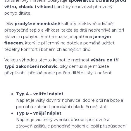
softshellový materiál poskytuje
spolehlivou ochranu proti
větru, chladu i vlhkosti
, aniž by omezoval přirozený
pohyb dítěte.
Díky
prodyšné membráně
kalhoty efektivně odvádějí
přebytečné teplo a vlhkost, takže se dítě nepřehřívá ani při
aktivním pohybu. Vnitřní strana je opatřena
jemným
fleecem
, který je příjemný na dotek a pomáhá udržet
tepelný komfort i během chladnějších dnů.
Velkou výhodou těchto kalhot je možnost
výběru ze tří
typů zakončení nohavic
, díky čemuž si je můžete
přizpůsobit přesně podle potřeb dítěte i stylu nošení:
Typ A – vnitřní náplet
Náplet je všitý dovnitř nohavice, dobře drží na botě a
pomáhá zabránit pronikání chladu či nečistot.
Typ B – vnější náplet
Náplet je viditelný zvenku, působí sportovně a
zároveň zajišťuje pohodlné nošení a lepší přizpůsobení