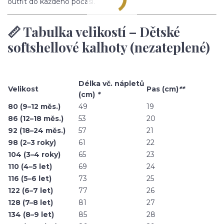
outfit do každého počasí.
📏 Tabulka velikostí – Dětské
softshellové kalhoty (nezateplené)
Délka vč. nápletů
Velikost
Pas (cm)
**
(cm)
*
80 (9–12 měs.)
49
19
86 (12–18 měs.)
53
20
92 (18–24 měs.)
57
21
98 (2–3 roky)
61
22
104 (3–4 roky)
65
23
110 (4–5 let)
69
24
116 (5–6 let)
73
25
122 (6–7 let)
77
26
128 (7–8 let)
81
27
134 (8–9 let)
85
28