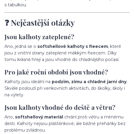
s tabulkou.
❓ Nejčastější otázky
Jsou kalhoty zateplené?
Ano, jedná se o
softshellové kalhoty s fleecem
, které
jsou z vnitřní strany zateplené měkkým fleecem. Díky
tomu krásně hřejí a jsou vhodné do chladnějšího počasí.
Pro jaké roční období jsou vhodné?
Kalhoty jsou ideální na
podzim, zimu a chladné jarní dny
.
Skvěle poslouží při venkovních aktivitách, do školky, školy i
na výlety.
Jsou kalhoty vhodné do deště a větru?
Ano,
softshellový materiál
chrání proti větru a mírnému
dešti. Kalhoty nejsou pláštěnkové, ale běžné přeháňky bez
problému zvládnou.