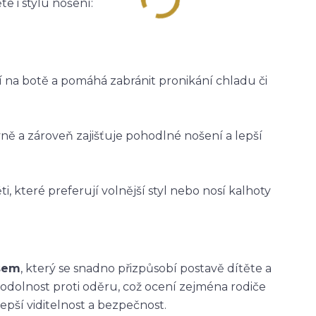
e i stylu nošení:
ží na botě a pomáhá zabránit pronikání chladu či
vně a zároveň zajišťuje pohodlné nošení a lepší
i, které preferují volnější styl nebo nosí kalhoty
asem
, který se snadno přizpůsobí postavě dítěte a
 odolnost proti oděru, což ocení zejména rodiče
epší viditelnost a bezpečnost.