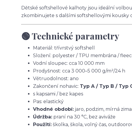
Dětské softshellové kalhoty jsou ideální volbo
zkombinujete s dalšími softshellovými kousky 
🟢 Technické parametry
Materiál: třívrstvý softshell
Složení: polyester / TPU membrána / flee
Vodní sloupec: cca 10 000 mm
Prodyšnost: cca 3 000–5 000 g/m²/24 h
Větruodolnost: ano
Zakončení nohavic:
Typ A / Typ B / Typ 
s kapsami / bez kapes
Pas: elastický
Vhodné období:
jaro, podzim, mírná zima
Údržba:
praní na 30 °C, bez aviváže
Použití:
školka, škola, volný čas, outdoorov