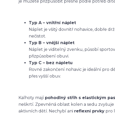
je můžete přizpůsobit přesně podle potřeb dítět
Typ A – vnitřní náplet
Náplet je všitý dovnitř nohavice, dobře dr
nečistot.
Typ B – vnější náplet
Náplet je viditelný zvenku, působí sporto
přizpůsobení obuvi.
Typ C – bez nápletu
Rovné zakončení nohavic je ideální pro dět
přes vyšší obuv.
Kalhoty mají
pohodlný střih s elastickým p
neškrtí. Zpevněná oblast kolen a sedu zvyšuje
aktivních dětí. Nechybí ani
reflexní prvky
pro l