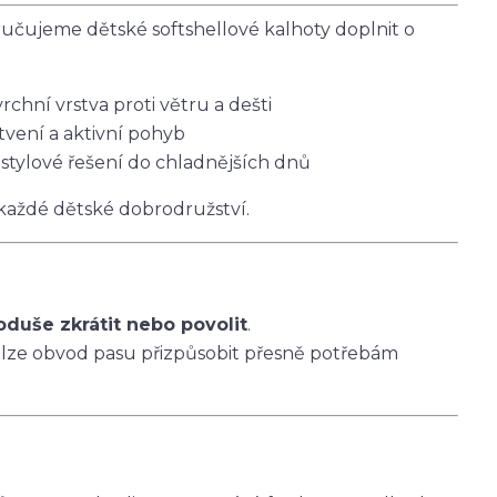
čujeme dětské softshellové kalhoty doplnit o
vrchní vrstva proti větru a dešti
tvení a aktivní pohyb
 stylové řešení do chladnějších dnů
 každé dětské dobrodružství.
oduše zkrátit nebo povolit
.
 lze obvod pasu přizpůsobit přesně potřebám