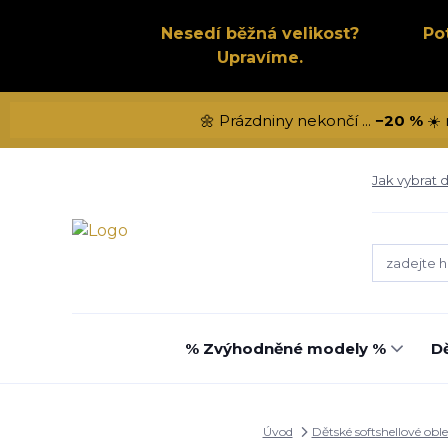
Nesedí běžná velikost?
Po
Upravíme.
🌼 Prázdniny nekončí ...
−20 %
☀️ 
Jak vybrat d
% Zvýhodněné modely %
Dě
Úvod
Dětské softshellové obl