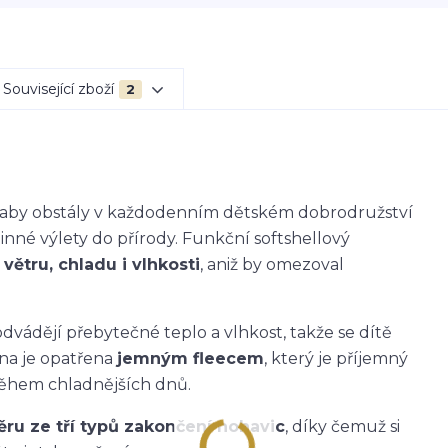
Související zboží
2
k, aby obstály v každodenním dětském dobrodružství
dinné výlety do přírody. Funkční softshellový
větru, chladu i vlhkosti
, aniž by omezoval
dvádějí přebytečné teplo a vlhkost, takže se dítě
ana je opatřena
jemným fleecem
, který je příjemný
během chladnějších dnů.
ěru ze tří typů zakončení nohavic
, díky čemuž si