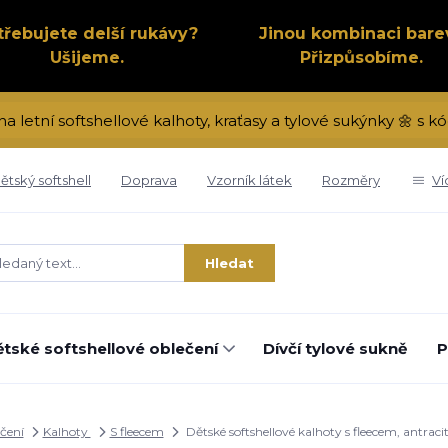
třebujete delší rukávy?
Jinou kombinaci bare
Ušijeme.
Přizpůsobíme.
na letní softshellové kalhoty, kraťasy a tylové sukýnky 🌼 s
ětský softshell
Doprava
Vzorník látek
Rozměry
Ví
Hledat
tské softshellové oblečení
Dívčí tylové sukně
P
ečení
Kalhoty
S fleecem
Dětské softshellové kalhoty s fleecem, antrac