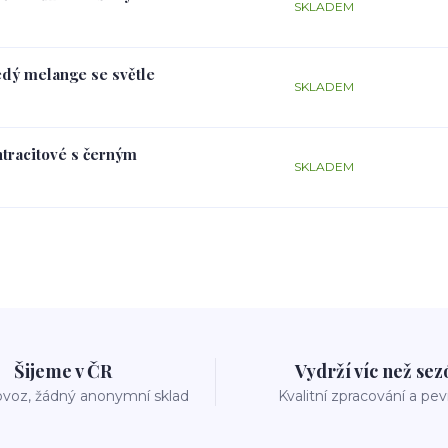
SKLADEM
edý melange se světle
SKLADEM
ntracitové s černým
SKLADEM
Šijeme v ČR
Vydrží víc než se
voz, žádný anonymní sklad
Kvalitní zpracování a pe