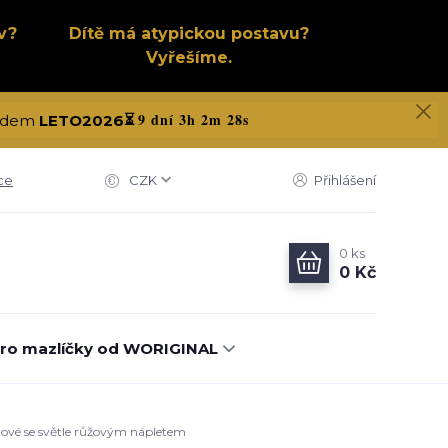
v?
Dítě má atypickou postavu?
Vyřešíme.
9 dní 3h 2m 27s
 kódem
LETO2026
⏳
ce
CZK
Přihlášení
0
ks
0 Kč
ro mazlíčky od WORIGINAL
itové se světle růžovým nápletem