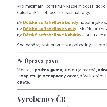
Pro maximální ochranu v každém počasí doporu
další funkční oblečení z naší nabídky:
👉
Dětské softshellové bundy
– ideální jako s
👉
Dětské softshellové vesty
– skvělé pro vrs
👉
Dětské softshellové kabátky
– praktické a
Společně vytvoří praktický a pohodlný set pro
🔧 Úprava pasu
V pase je
pružná guma
, kterou je možné
jedn
V
nápletu je nenápadný otvor
, díky kterému
dítěte.
Vyrobeno v ČR