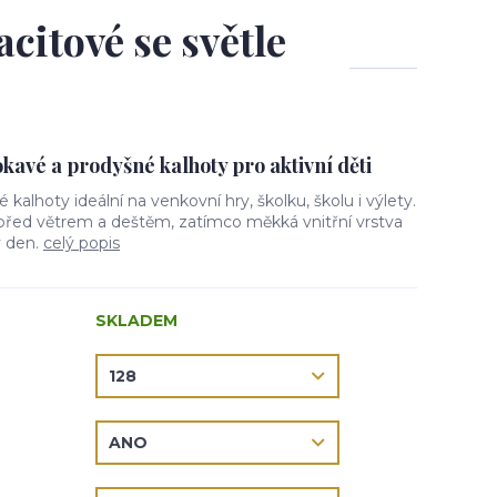
acitové se světle
avé a prodyšné kalhoty pro aktivní děti
vé kalhoty ideální na venkovní hry, školku, školu i výlety.
 před větrem a deštěm, zatímco měkká vnitřní vrstva
ý den.
celý popis
SKLADEM