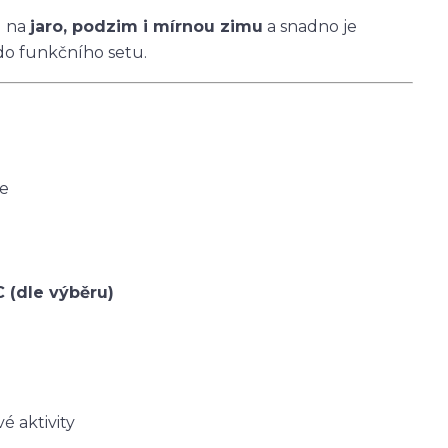
u na
jaro, podzim i mírnou zimu
a snadno je
do funkčního setu.
ce
C (dle výběru)
é aktivity