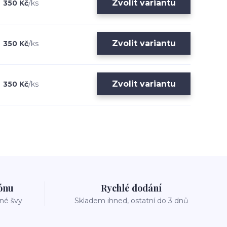
Zvolit variantu
350 Kč
/
ks
Zvolit variantu
350 Kč
/
ks
Zvolit variantu
350 Kč
/
ks
zónu
Rychlé dodání
vné švy
Skladem ihned, ostatní do 3 dnů