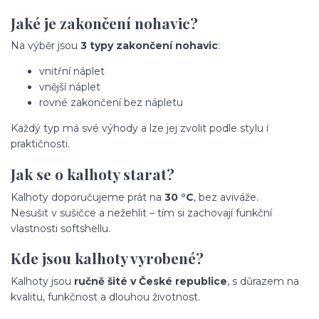
Jaké je zakončení nohavic?
Na výběr jsou
3 typy zakončení nohavic
:
vnitřní náplet
vnější náplet
rovné zakončení bez nápletu
Každý typ má své výhody a lze jej zvolit podle stylu i
praktičnosti.
Jak se o kalhoty starat?
Kalhoty doporučujeme prát na
30 °C
, bez aviváže.
Nesušit v sušičce a nežehlit – tím si zachovají funkční
vlastnosti softshellu.
Kde jsou kalhoty vyrobené?
Kalhoty jsou
ručně šité v České republice
, s důrazem na
kvalitu, funkčnost a dlouhou životnost.