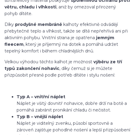
softshellový materiál poskytuje
spolehlivou ochranu proti
větru, chladu i vlhkosti
, aniž by omezoval přirozený
pohyb dítěte.
Díky
prodyšné membráně
kalhoty efektivně odvádějí
přebytečné teplo a vlhkost, takže se dítě nepřehřívá ani při
aktivním pohybu. Vnitřní strana je opatřena
jemným
fleecem
, který je příjemný na dotek a pomáhá udržet
tepelný komfort i během chladnějších dnů.
Velkou výhodou těchto kalhot je možnost
výběru ze tří
typů zakončení nohavic
, díky čemuž si je můžete
přizpůsobit přesně podle potřeb dítěte i stylu nošení:
Typ A – vnitřní náplet
Náplet je všitý dovnitř nohavice, dobře drží na botě a
pomáhá zabránit pronikání chladu či nečistot.
Typ B – vnější náplet
Náplet je viditelný zvenku, působí sportovně a
zároveň zajišťuje pohodlné nošení a lepší přizpůsobení