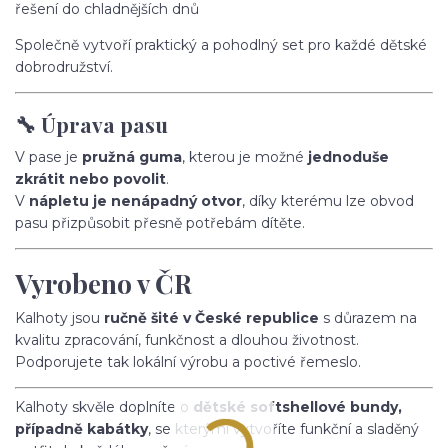
řešení do chladnějších dnů
Společně vytvoří praktický a pohodlný set pro každé dětské
dobrodružství.
🔧 Úprava pasu
V pase je
pružná guma
, kterou je možné
jednoduše
zkrátit nebo povolit
.
V
nápletu je nenápadný otvor
, díky kterému lze obvod
pasu přizpůsobit přesně potřebám dítěte.
Vyrobeno v ČR
Kalhoty jsou
ručně šité v České republice
s důrazem na
kvalitu zpracování, funkčnost a dlouhou životnost.
Podporujete tak lokální výrobu a poctivé řemeslo.
Kalhoty skvěle doplníte o
dětské softshellové bundy,
případně kabátky
, se kterými vytvoříte funkční a sladěný