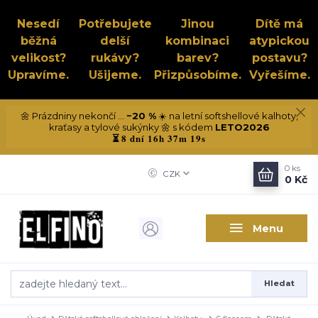
Nesedí
Potřebujete
Jinou
Dítě má
běžná
delší
kombinaci
atypickou
velikost?
rukávy?
barev?
postavu?
Upravíme.
Ušijeme.
Přizpůsobíme.
Vyřešíme.
🌼 Prázdniny nekončí ...
−20 %
☀️ na letní softshellové kalhoty,
kraťasy a tylové sukýnky 🌼 s kódem
LETO2026
8 dní 16h 37m 19s
⏳
0
ks
CZK
0 Kč
Menu
Hledat