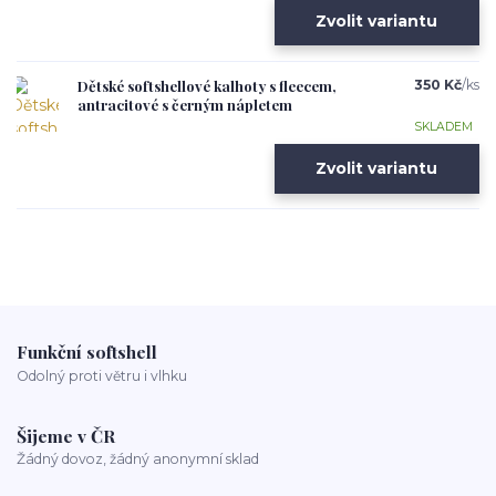
Zvolit variantu
Dětské softshellové kalhoty s fleecem,
350 Kč
/
ks
antracitové s černým nápletem
SKLADEM
Zvolit variantu
Funkční softshell
Odolný proti větru i vlhku
Šijeme v ČR
Žádný dovoz, žádný anonymní sklad