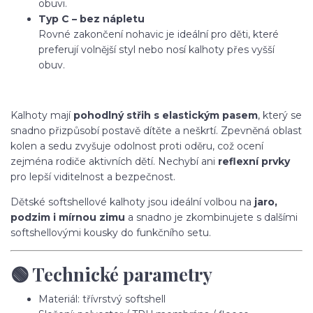
obuvi.
Typ C – bez nápletu
Rovné zakončení nohavic je ideální pro děti, které
preferují volnější styl nebo nosí kalhoty přes vyšší
obuv.
Kalhoty mají
pohodlný střih s elastickým pasem
, který se
snadno přizpůsobí postavě dítěte a neškrtí. Zpevněná oblast
kolen a sedu zvyšuje odolnost proti oděru, což ocení
zejména rodiče aktivních dětí. Nechybí ani
reflexní prvky
pro lepší viditelnost a bezpečnost.
Dětské softshellové kalhoty jsou ideální volbou na
jaro,
podzim i mírnou zimu
a snadno je zkombinujete s dalšími
softshellovými kousky do funkčního setu.
🟢 Technické parametry
Materiál: třívrstvý softshell