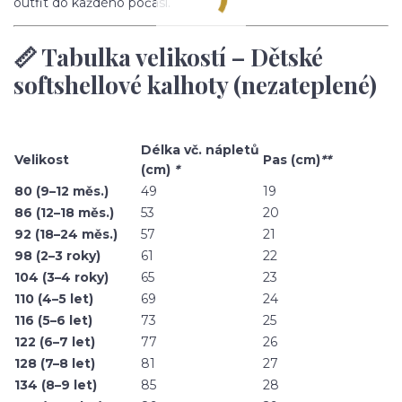
outfit do každého počasí.
📏 Tabulka velikostí – Dětské
softshellové kalhoty (nezateplené)
Délka vč. nápletů
Velikost
Pas (cm)
**
(cm)
*
80 (9–12 měs.)
49
19
86 (12–18 měs.)
53
20
92 (18–24 měs.)
57
21
98 (2–3 roky)
61
22
104 (3–4 roky)
65
23
110 (4–5 let)
69
24
116 (5–6 let)
73
25
122 (6–7 let)
77
26
128 (7–8 let)
81
27
134 (8–9 let)
85
28