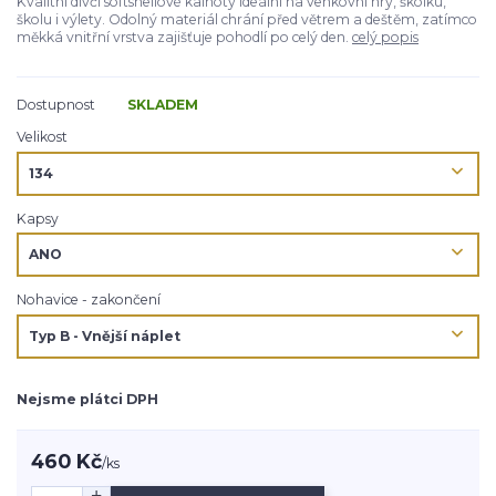
Kvalitní dívčí softshellové kalhoty ideální na venkovní hry, školku,
školu i výlety. Odolný materiál chrání před větrem a deštěm, zatímco
měkká vnitřní vrstva zajišťuje pohodlí po celý den.
celý popis
Dostupnost
SKLADEM
Velikost
Kapsy
Nohavice - zakončení
Nejsme plátci DPH
460 Kč
/
ks