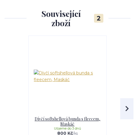
Související
2
zboží
Dívčí softshellová bunda s fleecem,
Dívčí softs
Maskáč
Li
Ušijeme do 3 dnů
U
800 Kč
/
ks