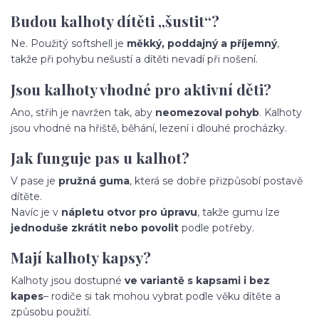
Budou kalhoty dítěti „šustit“?
Ne. Použitý softshell je
měkký, poddajný a příjemný
,
takže při pohybu nešustí a dítěti nevadí při nošení.
Jsou kalhoty vhodné pro aktivní děti?
Ano, střih je navržen tak, aby
neomezoval pohyb
. Kalhoty
jsou vhodné na hřiště, běhání, lezení i dlouhé procházky.
Jak funguje pas u kalhot?
V pase je
pružná guma
, která se dobře přizpůsobí postavě
dítěte.
Navíc je v
nápletu otvor pro úpravu
, takže gumu lze
jednoduše zkrátit nebo povolit
podle potřeby.
Mají kalhoty kapsy?
Kalhoty jsou dostupné
ve variantě s kapsami i bez
kapes
– rodiče si tak mohou vybrat podle věku dítěte a
způsobu použití.