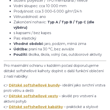
Složení: polyester / TPU membrána / fleece
Vodní sloupec: cca 10 000 mm
Prodyšnost: cca 3 000–5 000 g/m²/24 h
Větruodolnost: ano
Zakončení nohavic:
Typ A / Typ B / Typ C (dle
výběru)
s kapsami / bez kapes
Pas: elastický
Vhodné období:
jaro, podzim, mírná zima
Údržba:
praní na 30 °C, bez aviváže
Použití:
školka, škola, volný čas, outdoorové aktivity
Pro maximální ochranu v každém počasí doporučujeme
dětské softshellové kalhoty doplnit o další funkční oblečení
z naší nabídky:
👉
Dětské softshellové bundy
– ideální jako svrchní vrstva
proti větru a dešti
👉
Dětské softshellové vesty
– skvělé pro vrstvení a
aktivní pohyb
👉
Dětské softshellové kabátky
– praktické a stylové