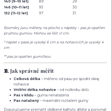
140 (9–10 let)
89
29
146 (10–11 let)
93
30
152 (11–12 let)
97
31
Rozměry jsou měřeny na plocho s náplety – pas je opatřen
pružnou gumou. Mohou se lišit ±1 cm.
* náplet v pase je vysoký 6 cm a na nohavicích je vysoký 4
cm
** pas je opatřen gumičkou
🧵 Jak správně měřit
Celková délka
– měřeno od pasu po spodní okraj
nohavice
Vnitřní délka nohavice
– od rozkroku dolů
Pas v klidu
– guma nenatažená
Pas natažený
– maximální roztažení gumy
Doporučujeme přeměřit oblíbené kalhoty dítěte a porovnat