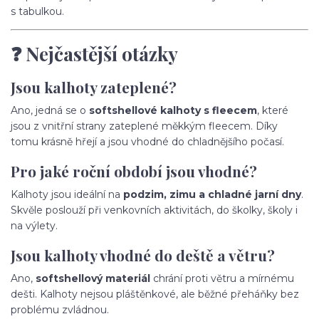
s tabulkou.
❓ Nejčastější otázky
Jsou kalhoty zateplené?
Ano, jedná se o
softshellové kalhoty s fleecem
, které
jsou z vnitřní strany zateplené měkkým fleecem. Díky
tomu krásně hřejí a jsou vhodné do chladnějšího počasí.
Pro jaké roční období jsou vhodné?
Kalhoty jsou ideální na
podzim, zimu a chladné jarní dny
.
Skvěle poslouží při venkovních aktivitách, do školky, školy i
na výlety.
Jsou kalhoty vhodné do deště a větru?
Ano,
softshellový materiál
chrání proti větru a mírnému
dešti. Kalhoty nejsou pláštěnkové, ale běžné přeháňky bez
problému zvládnou.