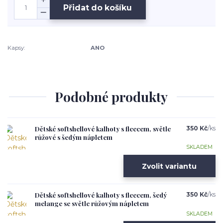
Přidat do košíku
Kapsy:
ANO
Podobné produkty
Dětské softshellové kalhoty s fleecem, světle
350 Kč
/
ks
růžové s šedým nápletem
SKLADEM
Zvolit variantu
Dětské softshellové kalhoty s fleecem, šedý
350 Kč
/
ks
melange se světle růžovým nápletem
SKLADEM