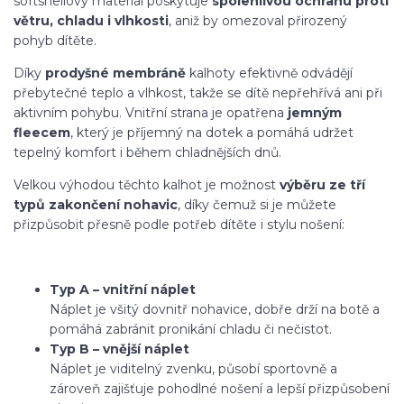
softshellový materiál poskytuje
spolehlivou ochranu proti
větru, chladu i vlhkosti
, aniž by omezoval přirozený
pohyb dítěte.
Díky
prodyšné membráně
kalhoty efektivně odvádějí
přebytečné teplo a vlhkost, takže se dítě nepřehřívá ani při
aktivním pohybu. Vnitřní strana je opatřena
jemným
fleecem
, který je příjemný na dotek a pomáhá udržet
tepelný komfort i během chladnějších dnů.
Velkou výhodou těchto kalhot je možnost
výběru ze tří
typů zakončení nohavic
, díky čemuž si je můžete
přizpůsobit přesně podle potřeb dítěte i stylu nošení:
Typ A – vnitřní náplet
Náplet je všitý dovnitř nohavice, dobře drží na botě a
pomáhá zabránit pronikání chladu či nečistot.
Typ B – vnější náplet
Náplet je viditelný zvenku, působí sportovně a
zároveň zajišťuje pohodlné nošení a lepší přizpůsobení