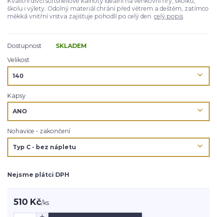
Kvalitní dívčí softshellové kalhoty ideální na venkovní hry, školku,
školu i výlety. Odolný materiál chrání před větrem a deštěm, zatímco
měkká vnitřní vrstva zajišťuje pohodlí po celý den.
celý popis
Dostupnost
SKLADEM
Velikost
Kapsy
Nohavice - zakončení
Nejsme plátci DPH
510 Kč
/
ks