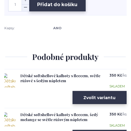
Přidat do košíku
Kapsy:
ANO
Podobné produkty
Dětské softshellové kalhoty s fleecem, světle
350 Kč
/
ks
růžové s šedým nápletem
SKLADEM
Zvolit variantu
Dětské softshellové kalhoty s fleecem, šedý
350 Kč
/
ks
melange se světle růžovým nápletem
SKLADEM