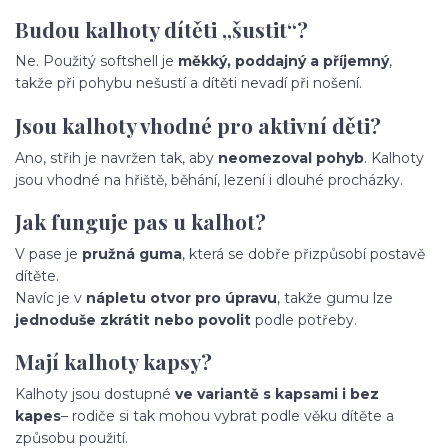
Budou kalhoty dítěti „šustit“?
Ne. Použitý softshell je
měkký, poddajný a příjemný
,
takže při pohybu nešustí a dítěti nevadí při nošení.
Jsou kalhoty vhodné pro aktivní děti?
Ano, střih je navržen tak, aby
neomezoval pohyb
. Kalhoty
jsou vhodné na hřiště, běhání, lezení i dlouhé procházky.
Jak funguje pas u kalhot?
V pase je
pružná guma
, která se dobře přizpůsobí postavě
dítěte.
Navíc je v
nápletu otvor pro úpravu
, takže gumu lze
jednoduše zkrátit nebo povolit
podle potřeby.
Mají kalhoty kapsy?
Kalhoty jsou dostupné
ve variantě s kapsami i bez
kapes
– rodiče si tak mohou vybrat podle věku dítěte a
způsobu použití.