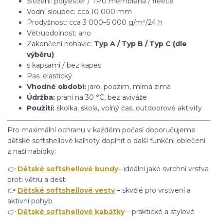
Složení: polyester / TPU membrána / fleece
Vodní sloupec: cca 10 000 mm
Prodyšnost: cca 3 000–5 000 g/m²/24 h
Větruodolnost: ano
Zakončení nohavic:
Typ A / Typ B / Typ C (dle
výběru)
s kapsami / bez kapes
Pas: elastický
Vhodné období:
jaro, podzim, mírná zima
Údržba:
praní na 30 °C, bez aviváže
Použití:
školka, škola, volný čas, outdoorové aktivity
Pro maximální ochranu v každém počasí doporučujeme
dětské softshellové kalhoty doplnit o další funkční oblečení
z naší nabídky:
👉
Dětské softshellové bundy
– ideální jako svrchní vrstva
proti větru a dešti
👉
Dětské softshellové vesty
– skvělé pro vrstvení a
aktivní pohyb
👉
Dětské softshellové kabátky
– praktické a stylové