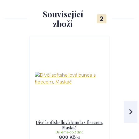
Související
2
zboží
Dívčí softshellová bunda s fleecem,
Dívčí softs
Maskáč
Li
Ušijeme do 3 dnů
U
800 Kč
/
ks