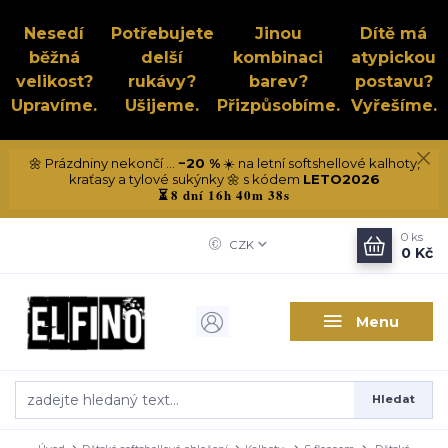
Nesedí
Potřebujete
Jinou
Dítě má
běžná
delší
kombinaci
atypickou
velikost?
rukávy?
barev?
postavu?
Upravíme.
Ušijeme.
Přizpůsobíme.
Vyřešíme.
🌼 Prázdniny nekončí ...
−20 %
☀️ na letní softshellové kalhoty,
kraťasy a tylové sukýnky 🌼 s kódem
LETO2026
8 dní 16h 40m 37s
⏳
0
ks
CZK
0 Kč
Menu
Hledat