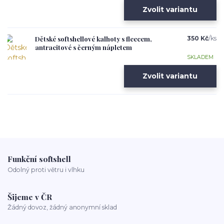
Zvolit variantu
Dětské softshellové kalhoty s fleecem,
350 Kč
/
ks
antracitové s černým nápletem
SKLADEM
Zvolit variantu
Funkční softshell
Odolný proti větru i vlhku
Šijeme v ČR
Žádný dovoz, žádný anonymní sklad