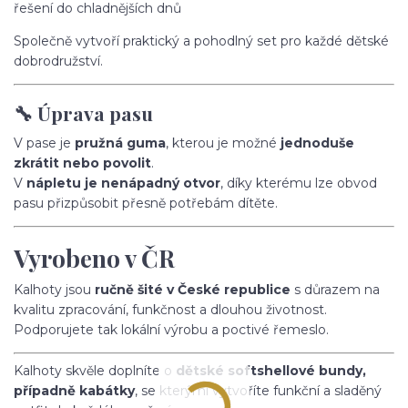
řešení do chladnějších dnů
Společně vytvoří praktický a pohodlný set pro každé dětské
dobrodružství.
🔧 Úprava pasu
V pase je
pružná guma
, kterou je možné
jednoduše
zkrátit nebo povolit
.
V
nápletu je nenápadný otvor
, díky kterému lze obvod
pasu přizpůsobit přesně potřebám dítěte.
Vyrobeno v ČR
Kalhoty jsou
ručně šité v České republice
s důrazem na
kvalitu zpracování, funkčnost a dlouhou životnost.
Podporujete tak lokální výrobu a poctivé řemeslo.
Kalhoty skvěle doplníte o
dětské softshellové bundy,
případně kabátky
, se kterými vytvoříte funkční a sladěný