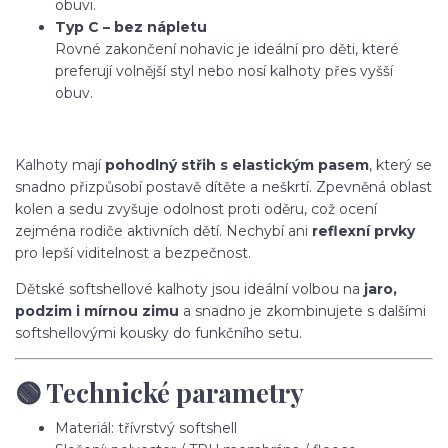
obuvi.
Typ C – bez nápletu
Rovné zakončení nohavic je ideální pro děti, které
preferují volnější styl nebo nosí kalhoty přes vyšší
obuv.
Kalhoty mají
pohodlný střih s elastickým pasem
, který se
snadno přizpůsobí postavě dítěte a neškrtí. Zpevněná oblast
kolen a sedu zvyšuje odolnost proti oděru, což ocení
zejména rodiče aktivních dětí. Nechybí ani
reflexní prvky
pro lepší viditelnost a bezpečnost.
Dětské softshellové kalhoty jsou ideální volbou na
jaro,
podzim i mírnou zimu
a snadno je zkombinujete s dalšími
softshellovými kousky do funkčního setu.
🟢 Technické parametry
Materiál: třívrstvý softshell