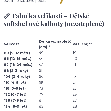
outfit do každého počasí.
📏 Tabulka velikostí – Dětské
softshellové kalhoty (nezateplené)
Délka vč. nápletů
Velikost
Pas (cm)
**
(cm)
*
80 (9–12 měs.)
49
19
86 (12–18 měs.)
53
20
92 (18–24 měs.)
57
21
98 (2–3 roky)
61
22
104 (3–4 roky)
65
23
110 (4–5 let)
69
24
116 (5–6 let)
73
25
122 (6–7 let)
77
26
128 (7–8 let)
81
27
134 (8–9 let)
85
28