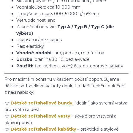
Složení: polyester / TPU membrána / fleece
Vodní sloupec: cca 10 000 mm
Prodyšnost: cca 3 000–5 000 g/m²/24 h
Větruodolnost: ano
Zakončení nohavic:
Typ A / Typ B / Typ C (dle
výběru)
s kapsami / bez kapes
Pas: elastický
Vhodné období:
jaro, podzim, mírná zima
Údržba:
praní na 30 °C, bez aviváže
Použití:
školka, škola, volný čas, outdoorové aktivity
Pro maximální ochranu v každém počasí doporučujeme
dětské softshellové kalhoty doplnit o další funkční oblečení
z naší nabídky:
👉
Dětské softshellové bundy
– ideální jako svrchní vrstva
proti větru a dešti
👉
Dětské softshellové vesty
– skvělé pro vrstvení a
aktivní pohyb
👉
Dětské softshellové kabátky
– praktické a stylové