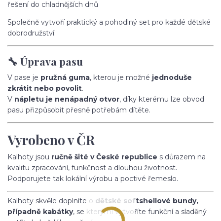
řešení do chladnějších dnů
Společně vytvoří praktický a pohodlný set pro každé dětské
dobrodružství.
🔧 Úprava pasu
V pase je
pružná guma
, kterou je možné
jednoduše
zkrátit nebo povolit
.
V
nápletu je nenápadný otvor
, díky kterému lze obvod
pasu přizpůsobit přesně potřebám dítěte.
Vyrobeno v ČR
Kalhoty jsou
ručně šité v České republice
s důrazem na
kvalitu zpracování, funkčnost a dlouhou životnost.
Podporujete tak lokální výrobu a poctivé řemeslo.
Kalhoty skvěle doplníte o
dětské softshellové bundy,
případně kabátky
, se kterými vytvoříte funkční a sladěný