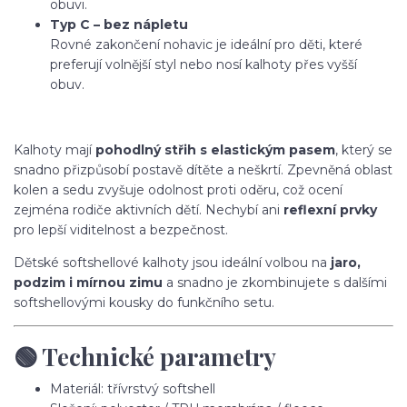
obuvi.
Typ C – bez nápletu
Rovné zakončení nohavic je ideální pro děti, které
preferují volnější styl nebo nosí kalhoty přes vyšší
obuv.
Kalhoty mají
pohodlný střih s elastickým pasem
, který se
snadno přizpůsobí postavě dítěte a neškrtí. Zpevněná oblast
kolen a sedu zvyšuje odolnost proti oděru, což ocení
zejména rodiče aktivních dětí. Nechybí ani
reflexní prvky
pro lepší viditelnost a bezpečnost.
Dětské softshellové kalhoty jsou ideální volbou na
jaro,
podzim i mírnou zimu
a snadno je zkombinujete s dalšími
softshellovými kousky do funkčního setu.
🟢 Technické parametry
Materiál: třívrstvý softshell