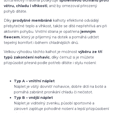
softshellový materiál poskytuje
spolehlivou ochranu proti
větru, chladu i vlhkosti
, aniž by omezoval přirozený
pohyb dítěte.
Díky
prodyšné membráně
kalhoty efektivně odvádějí
přebytečné teplo a vlhkost, takže se dítě nepřehřívá ani při
aktivním pohybu. Vnitřní strana je opatřena
jemným
fleecem
, který je příjemný na dotek a pomáhá udržet
tepelný komfort i během chladnějších dnů.
Velkou výhodou těchto kalhot je možnost
výběru ze tří
typů zakončení nohavic
, díky čemuž si je můžete
přizpůsobit přesně podle potřeb dítěte i stylu nošení:
Typ A – vnitřní náplet
Náplet je všitý dovnitř nohavice, dobře drží na botě a
pomáhá zabránit pronikání chladu či nečistot.
Typ B – vnější náplet
Náplet je viditelný zvenku, působí sportovně a
zároveň zajišťuje pohodlné nošení a lepší přizpůsobení