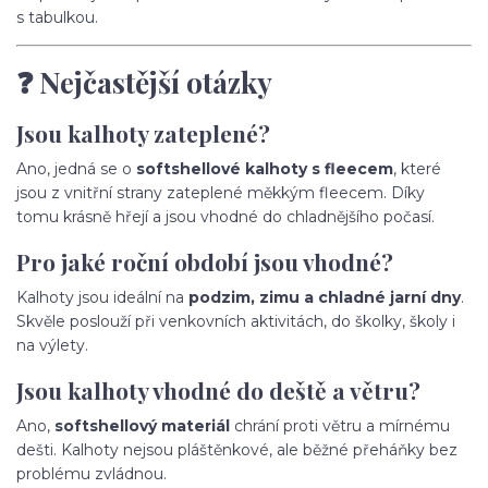
s tabulkou.
❓ Nejčastější otázky
Jsou kalhoty zateplené?
Ano, jedná se o
softshellové kalhoty s fleecem
, které
jsou z vnitřní strany zateplené měkkým fleecem. Díky
tomu krásně hřejí a jsou vhodné do chladnějšího počasí.
Pro jaké roční období jsou vhodné?
Kalhoty jsou ideální na
podzim, zimu a chladné jarní dny
.
Skvěle poslouží při venkovních aktivitách, do školky, školy i
na výlety.
Jsou kalhoty vhodné do deště a větru?
Ano,
softshellový materiál
chrání proti větru a mírnému
dešti. Kalhoty nejsou pláštěnkové, ale běžné přeháňky bez
problému zvládnou.