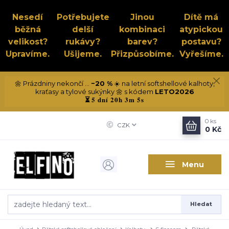
Nesedí
Potřebujete
Jinou
Dítě má
běžná
delší
kombinaci
atypickou
velikost?
rukávy?
barev?
postavu?
Upravíme.
Ušijeme.
Přizpůsobíme.
Vyřešíme.
🌼 Prázdniny nekončí ...
−20 %
☀️ na letní softshellové kalhoty,
kraťasy a tylové sukýnky 🌼 s kódem
LETO2026
5 dní 20h 3m 4s
⏳
0
ks
CZK
0 Kč
Menu
Hledat