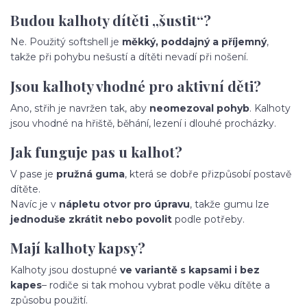
Budou kalhoty dítěti „šustit“?
Ne. Použitý softshell je
měkký, poddajný a příjemný
,
takže při pohybu nešustí a dítěti nevadí při nošení.
Jsou kalhoty vhodné pro aktivní děti?
Ano, střih je navržen tak, aby
neomezoval pohyb
. Kalhoty
jsou vhodné na hřiště, běhání, lezení i dlouhé procházky.
Jak funguje pas u kalhot?
V pase je
pružná guma
, která se dobře přizpůsobí postavě
dítěte.
Navíc je v
nápletu otvor pro úpravu
, takže gumu lze
jednoduše zkrátit nebo povolit
podle potřeby.
Mají kalhoty kapsy?
Kalhoty jsou dostupné
ve variantě s kapsami i bez
kapes
– rodiče si tak mohou vybrat podle věku dítěte a
způsobu použití.