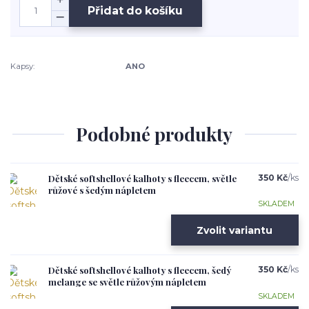
Přidat do košíku
Kapsy:
ANO
Podobné produkty
Dětské softshellové kalhoty s fleecem, světle
350 Kč
/
ks
růžové s šedým nápletem
SKLADEM
Zvolit variantu
Dětské softshellové kalhoty s fleecem, šedý
350 Kč
/
ks
melange se světle růžovým nápletem
SKLADEM