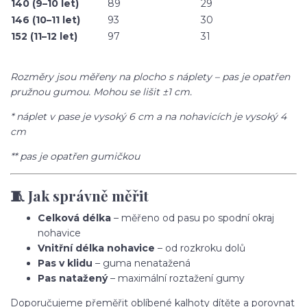
140 (9–10 let)
89
29
146 (10–11 let)
93
30
152 (11–12 let)
97
31
Rozměry jsou měřeny na plocho s náplety – pas je opatřen
pružnou gumou. Mohou se lišit ±1 cm.
* náplet v pase je vysoký 6 cm a na nohavicích je vysoký 4
cm
** pas je opatřen gumičkou
🧵 Jak správně měřit
Celková délka
– měřeno od pasu po spodní okraj
nohavice
Vnitřní délka nohavice
– od rozkroku dolů
Pas v klidu
– guma nenatažená
Pas natažený
– maximální roztažení gumy
Doporučujeme přeměřit oblíbené kalhoty dítěte a porovnat