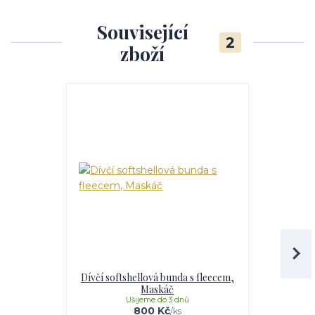
Související
2
zboží
Dívčí softshellová bunda s fleecem,
Dívčí softs
Maskáč
Li
Ušijeme do 3 dnů
U
800 Kč
/
ks