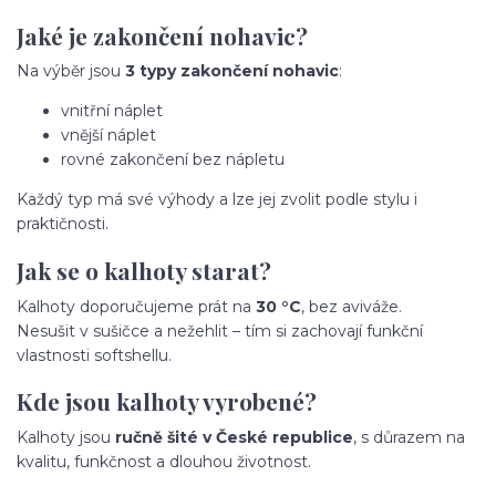
Jaké je zakončení nohavic?
Na výběr jsou
3 typy zakončení nohavic
:
vnitřní náplet
vnější náplet
rovné zakončení bez nápletu
Každý typ má své výhody a lze jej zvolit podle stylu i
praktičnosti.
Jak se o kalhoty starat?
Kalhoty doporučujeme prát na
30 °C
, bez aviváže.
Nesušit v sušičce a nežehlit – tím si zachovají funkční
vlastnosti softshellu.
Kde jsou kalhoty vyrobené?
Kalhoty jsou
ručně šité v České republice
, s důrazem na
kvalitu, funkčnost a dlouhou životnost.