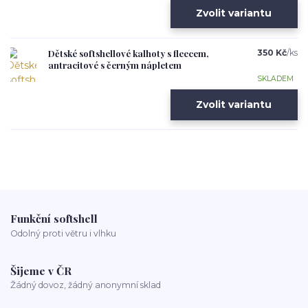
Zvolit variantu
Dětské softshellové kalhoty s fleecem,
350 Kč
/
ks
antracitové s černým nápletem
SKLADEM
Zvolit variantu
Funkční softshell
Odolný proti větru i vlhku
Šijeme v ČR
Žádný dovoz, žádný anonymní sklad