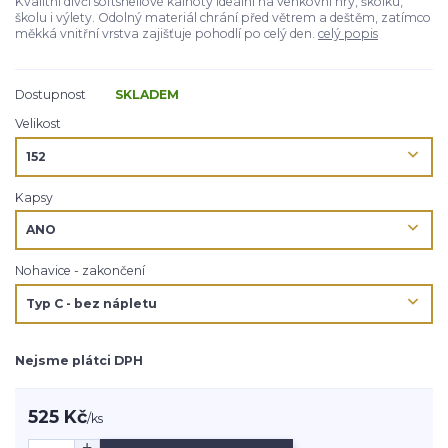
Kvalitní dívčí softshellové kalhoty ideální na venkovní hry, školku,
školu i výlety. Odolný materiál chrání před větrem a deštěm, zatímco
měkká vnitřní vrstva zajišťuje pohodlí po celý den.
celý popis
Dostupnost
SKLADEM
Velikost
Kapsy
Nohavice - zakončení
Nejsme plátci DPH
525 Kč
/
ks