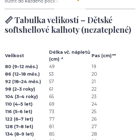
outfit do každého počasí.
📏 Tabulka velikostí – Dětské
softshellové kalhoty (nezateplené)
Délka vč. nápletů
Velikost
Pas (cm)
**
(cm)
*
80 (9–12 měs.)
49
19
86 (12–18 měs.)
53
20
92 (18–24 měs.)
57
21
98 (2–3 roky)
61
22
104 (3–4 roky)
65
23
110 (4–5 let)
69
24
116 (5–6 let)
73
25
122 (6–7 let)
77
26
128 (7–8 let)
81
27
134 (8–9 let)
85
28