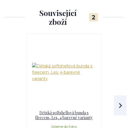
Související
2
zboží
Dětská softshellová bunda s
Dětská 
fleecem, Les, 4 barevné varianty
fleecem,
Ušijeme do 3 dnů
U