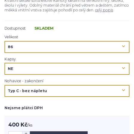
Kvalitní dětské softshellové kalhoty ideální na venkovní hry, školku,
školu i výlety. Odolný materiál chrání před větrem a deštěm, zatímco
měkká vnitřní vrstva zajišťuje pohodlí po celý den.
celý popis
Dostupnost
SKLADEM
Velikost
Kapsy
Nohavice - zakončení
Nejsme plátci DPH
400 Kč
/
ks