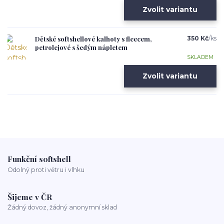
Zvolit variantu
Dětské softshellové kalhoty s fleecem,
350 Kč
/
ks
petrolejové s šedým nápletem
SKLADEM
Zvolit variantu
Funkční softshell
Odolný proti větru i vlhku
Šijeme v ČR
Žádný dovoz, žádný anonymní sklad