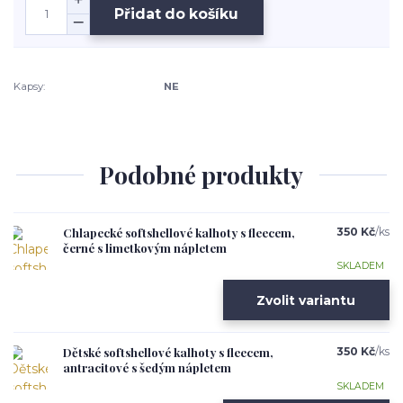
Přidat do košíku
Kapsy:
NE
Podobné produkty
Chlapecké softshellové kalhoty s fleecem,
350 Kč
/
ks
černé s limetkovým nápletem
SKLADEM
Zvolit variantu
Dětské softshellové kalhoty s fleecem,
350 Kč
/
ks
antracitové s šedým nápletem
SKLADEM