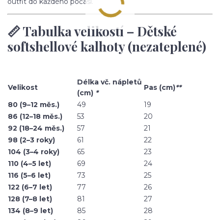
outfit do každého počasí.
📏 Tabulka velikostí – Dětské
softshellové kalhoty (nezateplené)
Délka vč. nápletů
Velikost
Pas (cm)
**
(cm)
*
80 (9–12 měs.)
49
19
86 (12–18 měs.)
53
20
92 (18–24 měs.)
57
21
98 (2–3 roky)
61
22
104 (3–4 roky)
65
23
110 (4–5 let)
69
24
116 (5–6 let)
73
25
122 (6–7 let)
77
26
128 (7–8 let)
81
27
134 (8–9 let)
85
28