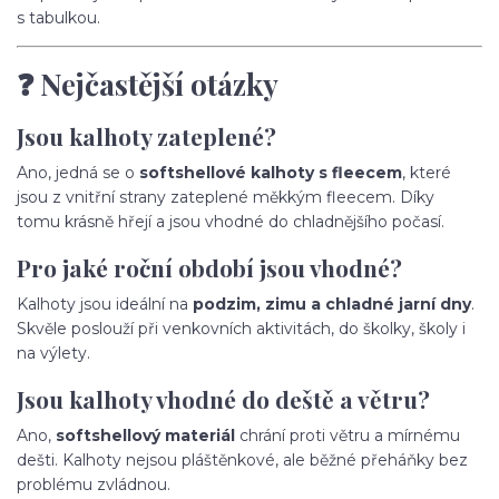
s tabulkou.
❓ Nejčastější otázky
Jsou kalhoty zateplené?
Ano, jedná se o
softshellové kalhoty s fleecem
, které
jsou z vnitřní strany zateplené měkkým fleecem. Díky
tomu krásně hřejí a jsou vhodné do chladnějšího počasí.
Pro jaké roční období jsou vhodné?
Kalhoty jsou ideální na
podzim, zimu a chladné jarní dny
.
Skvěle poslouží při venkovních aktivitách, do školky, školy i
na výlety.
Jsou kalhoty vhodné do deště a větru?
Ano,
softshellový materiál
chrání proti větru a mírnému
dešti. Kalhoty nejsou pláštěnkové, ale běžné přeháňky bez
problému zvládnou.