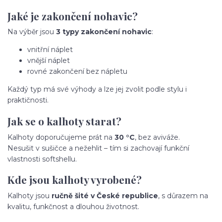
Jaké je zakončení nohavic?
Na výběr jsou
3 typy zakončení nohavic
:
vnitřní náplet
vnější náplet
rovné zakončení bez nápletu
Každý typ má své výhody a lze jej zvolit podle stylu i
praktičnosti.
Jak se o kalhoty starat?
Kalhoty doporučujeme prát na
30 °C
, bez aviváže.
Nesušit v sušičce a nežehlit – tím si zachovají funkční
vlastnosti softshellu.
Kde jsou kalhoty vyrobené?
Kalhoty jsou
ručně šité v České republice
, s důrazem na
kvalitu, funkčnost a dlouhou životnost.