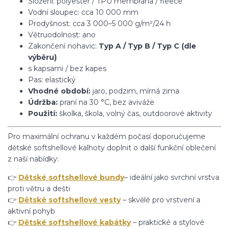
Složení: polyester / TPU membrána / fleece
Vodní sloupec: cca 10 000 mm
Prodyšnost: cca 3 000–5 000 g/m²/24 h
Větruodolnost: ano
Zakončení nohavic:
Typ A / Typ B / Typ C (dle
výběru)
s kapsami / bez kapes
Pas: elastický
Vhodné období:
jaro, podzim, mírná zima
Údržba:
praní na 30 °C, bez aviváže
Použití:
školka, škola, volný čas, outdoorové aktivity
Pro maximální ochranu v každém počasí doporučujeme
dětské softshellové kalhoty doplnit o další funkční oblečení
z naší nabídky:
👉
Dětské softshellové bundy
– ideální jako svrchní vrstva
proti větru a dešti
👉
Dětské softshellové vesty
– skvělé pro vrstvení a
aktivní pohyb
👉
Dětské softshellové kabátky
– praktické a stylové