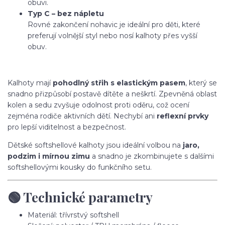
obuvi.
Typ C – bez nápletu
Rovné zakončení nohavic je ideální pro děti, které
preferují volnější styl nebo nosí kalhoty přes vyšší
obuv.
Kalhoty mají
pohodlný střih s elastickým pasem
, který se
snadno přizpůsobí postavě dítěte a neškrtí. Zpevněná oblast
kolen a sedu zvyšuje odolnost proti oděru, což ocení
zejména rodiče aktivních dětí. Nechybí ani
reflexní prvky
pro lepší viditelnost a bezpečnost.
Dětské softshellové kalhoty jsou ideální volbou na
jaro,
podzim i mírnou zimu
a snadno je zkombinujete s dalšími
softshellovými kousky do funkčního setu.
🟢 Technické parametry
Materiál: třívrstvý softshell