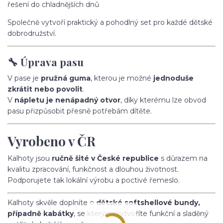
řešení do chladnějších dnů
Společně vytvoří praktický a pohodlný set pro každé dětské
dobrodružství.
🔧 Úprava pasu
V pase je
pružná guma
, kterou je možné
jednoduše
zkrátit nebo povolit
.
V
nápletu je nenápadný otvor
, díky kterému lze obvod
pasu přizpůsobit přesně potřebám dítěte.
Vyrobeno v ČR
Kalhoty jsou
ručně šité v České republice
s důrazem na
kvalitu zpracování, funkčnost a dlouhou životnost.
Podporujete tak lokální výrobu a poctivé řemeslo.
Kalhoty skvěle doplníte o
dětské softshellové bundy,
případně kabátky
, se kterými vytvoříte funkční a sladěný