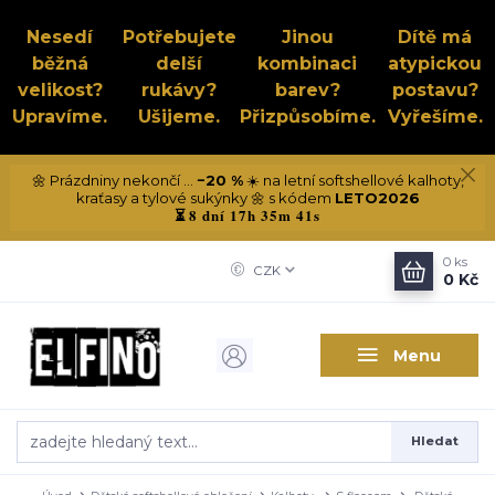
Nesedí
Potřebujete
Jinou
Dítě má
běžná
delší
kombinaci
atypickou
velikost?
rukávy?
barev?
postavu?
Upravíme.
Ušijeme.
Přizpůsobíme.
Vyřešíme.
🌼 Prázdniny nekončí ...
−20 %
☀️ na letní softshellové kalhoty,
kraťasy a tylové sukýnky 🌼 s kódem
LETO2026
8 dní 17h 35m 40s
⏳
0
ks
CZK
0 Kč
Menu
Hledat