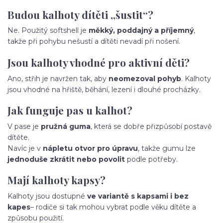
Budou kalhoty dítěti „šustit“?
Ne. Použitý softshell je
měkký, poddajný a příjemný
,
takže při pohybu nešustí a dítěti nevadí při nošení.
Jsou kalhoty vhodné pro aktivní děti?
Ano, střih je navržen tak, aby
neomezoval pohyb
. Kalhoty
jsou vhodné na hřiště, běhání, lezení i dlouhé procházky.
Jak funguje pas u kalhot?
V pase je
pružná guma
, která se dobře přizpůsobí postavě
dítěte.
Navíc je v
nápletu otvor pro úpravu
, takže gumu lze
jednoduše zkrátit nebo povolit
podle potřeby.
Mají kalhoty kapsy?
Kalhoty jsou dostupné
ve variantě s kapsami i bez
kapes
– rodiče si tak mohou vybrat podle věku dítěte a
způsobu použití.