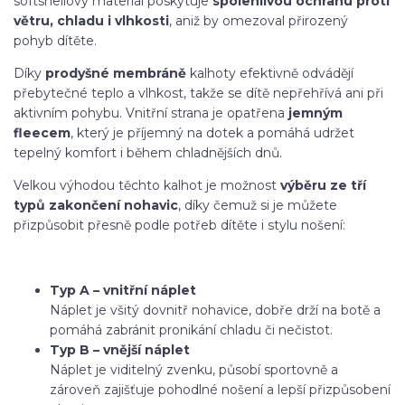
softshellový materiál poskytuje
spolehlivou ochranu proti
větru, chladu i vlhkosti
, aniž by omezoval přirozený
pohyb dítěte.
Díky
prodyšné membráně
kalhoty efektivně odvádějí
přebytečné teplo a vlhkost, takže se dítě nepřehřívá ani při
aktivním pohybu. Vnitřní strana je opatřena
jemným
fleecem
, který je příjemný na dotek a pomáhá udržet
tepelný komfort i během chladnějších dnů.
Velkou výhodou těchto kalhot je možnost
výběru ze tří
typů zakončení nohavic
, díky čemuž si je můžete
přizpůsobit přesně podle potřeb dítěte i stylu nošení:
Typ A – vnitřní náplet
Náplet je všitý dovnitř nohavice, dobře drží na botě a
pomáhá zabránit pronikání chladu či nečistot.
Typ B – vnější náplet
Náplet je viditelný zvenku, působí sportovně a
zároveň zajišťuje pohodlné nošení a lepší přizpůsobení