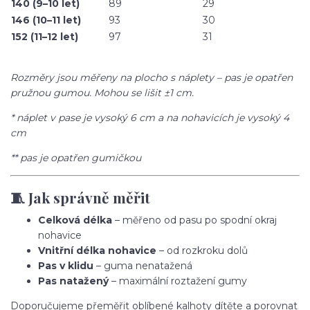
140 (9–10 let)
89
29
146 (10–11 let)
93
30
152 (11–12 let)
97
31
Rozměry jsou měřeny na plocho s náplety – pas je opatřen
pružnou gumou. Mohou se lišit ±1 cm.
* náplet v pase je vysoký 6 cm a na nohavicích je vysoký 4
cm
** pas je opatřen gumičkou
🧵 Jak správně měřit
Celková délka
– měřeno od pasu po spodní okraj
nohavice
Vnitřní délka nohavice
– od rozkroku dolů
Pas v klidu
– guma nenatažená
Pas natažený
– maximální roztažení gumy
Doporučujeme přeměřit oblíbené kalhoty dítěte a porovnat