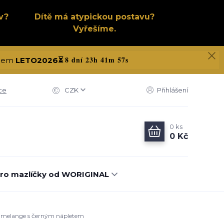
v?
Dítě má atypickou postavu?
Vyřešíme.
8 dní 23h 41m 56s
kódem
LETO2026
⏳
ce
CZK
Přihlášení
0
ks
0 Kč
ro mazlíčky od WORIGINAL
dý melange s černým nápletem