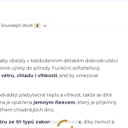
Související zboží
2
k, aby obstály v každodenním dětském dobrodružství
dinné výlety do přírody. Funkční softshellový
větru, chladu i vlhkosti
, aniž by omezoval
dvádějí přebytečné teplo a vlhkost, takže se dítě
ana je opatřena
jemným fleecem
, který je příjemný
během chladnějších dnů.
ěru ze tří typů zakončení nohavic
, díky čemuž si