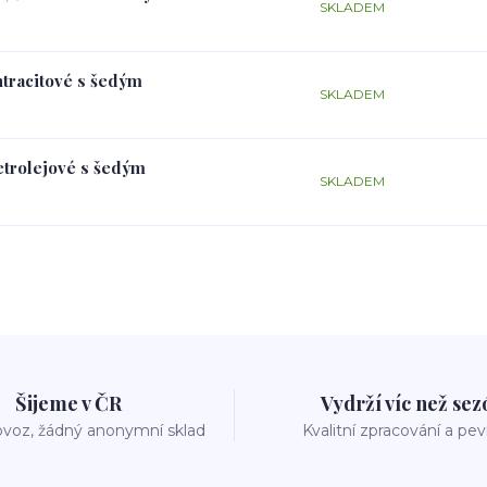
SKLADEM
ntracitové s šedým
SKLADEM
petrolejové s šedým
SKLADEM
Šijeme v ČR
Vydrží víc než se
voz, žádný anonymní sklad
Kvalitní zpracování a pe