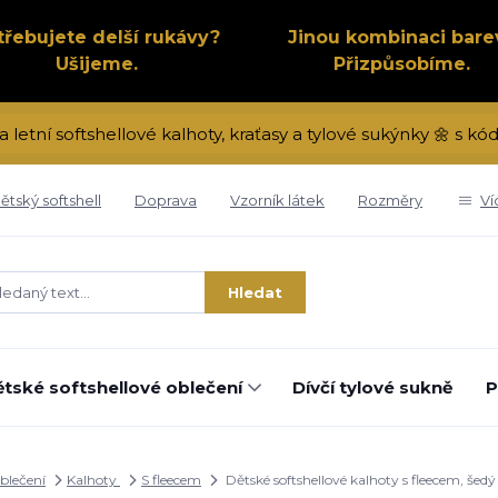
třebujete delší rukávy?
Jinou kombinaci bare
Ušijeme.
Přizpůsobíme.
a letní softshellové kalhoty, kraťasy a tylové sukýnky 🌼 s 
ětský softshell
Doprava
Vzorník látek
Rozměry
Ví
Hledat
tské softshellové oblečení
Dívčí tylové sukně
P
oblečení
Kalhoty
S fleecem
Dětské softshellové kalhoty s fleecem, še