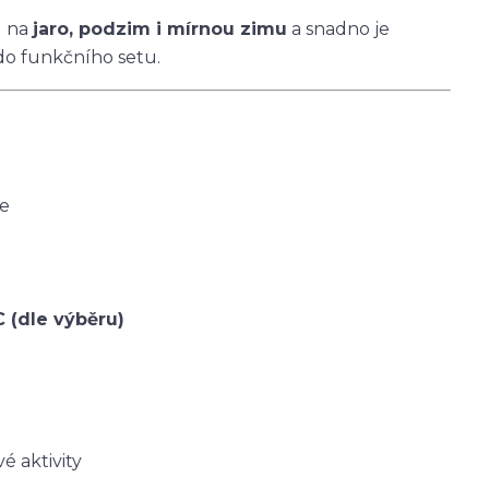
u na
jaro, podzim i mírnou zimu
a snadno je
do funkčního setu.
ce
C (dle výběru)
é aktivity