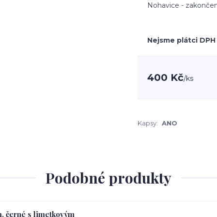
Nohavice - zakončen
Nejsme plátci DPH
400 Kč
/
ks
Kapsy:
ANO
Podobné produkty
m, černé s limetkovým