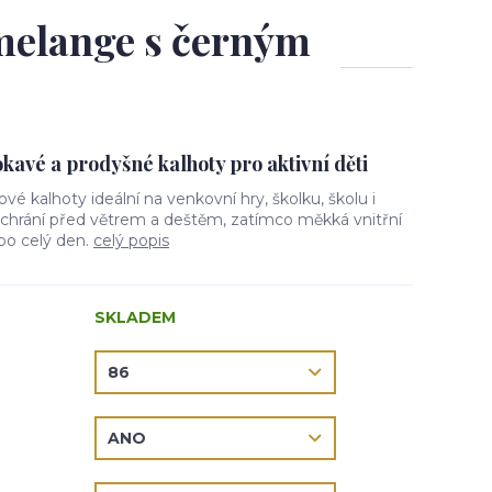
 melange s černým
avé a prodyšné kalhoty pro aktivní děti
lové kalhoty ideální na venkovní hry, školku, školu i
l chrání před větrem a deštěm, zatímco měkká vnitřní
 po celý den.
celý popis
SKLADEM