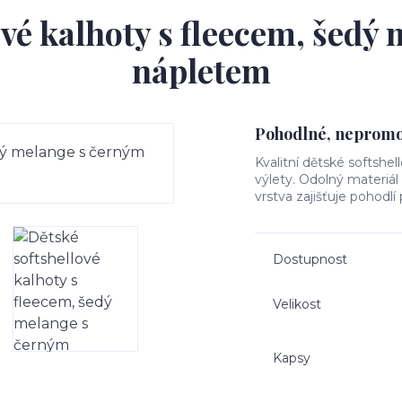
ové kalhoty s fleecem, šedý
nápletem
Pohodlné, nepromok
Kvalitní dětské softshel
výlety. Odolný materiá
vrstva zajišťuje pohodlí
Dostupnost
Velikost
Kapsy