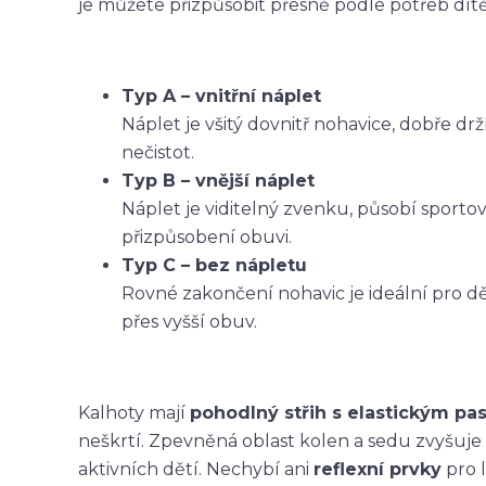
je můžete přizpůsobit přesně podle potřeb dítět
Typ A – vnitřní náplet
Náplet je všitý dovnitř nohavice, dobře dr
nečistot.
Typ B – vnější náplet
Náplet je viditelný zvenku, působí sporto
přizpůsobení obuvi.
Typ C – bez nápletu
Rovné zakončení nohavic je ideální pro dět
přes vyšší obuv.
Kalhoty mají
pohodlný střih s elastickým p
neškrtí. Zpevněná oblast kolen a sedu zvyšuje
aktivních dětí. Nechybí ani
reflexní prvky
pro l