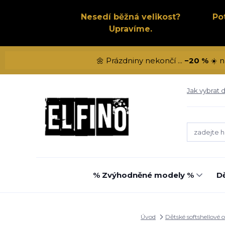
Nesedí běžná velikost?
Po
Upravíme.
🌼 Prázdniny nekončí ...
−20 %
☀️ n
Jak vybrat d
% Zvýhodněné modely %
Dě
Úvod
Dětské softshellové 