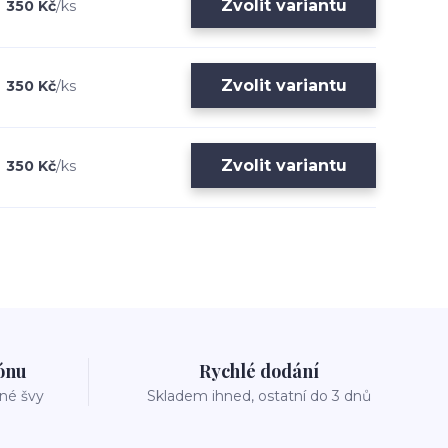
Zvolit variantu
350 Kč
/
ks
Zvolit variantu
350 Kč
/
ks
Zvolit variantu
350 Kč
/
ks
zónu
Rychlé dodání
vné švy
Skladem ihned, ostatní do 3 dnů