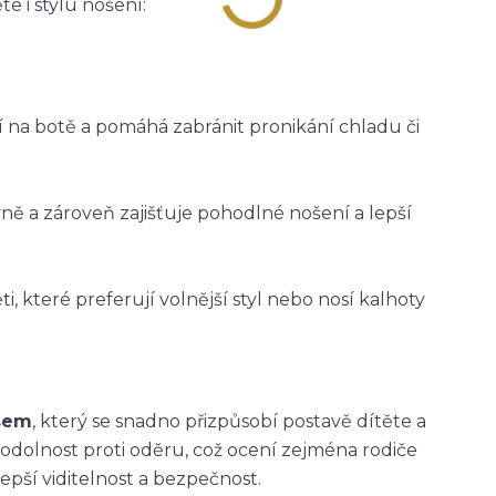
e i stylu nošení:
ží na botě a pomáhá zabránit pronikání chladu či
vně a zároveň zajišťuje pohodlné nošení a lepší
i, které preferují volnější styl nebo nosí kalhoty
asem
, který se snadno přizpůsobí postavě dítěte a
 odolnost proti oděru, což ocení zejména rodiče
epší viditelnost a bezpečnost.