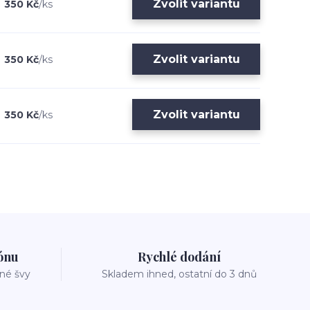
Zvolit variantu
350 Kč
/
ks
Zvolit variantu
350 Kč
/
ks
Zvolit variantu
350 Kč
/
ks
zónu
Rychlé dodání
vné švy
Skladem ihned, ostatní do 3 dnů