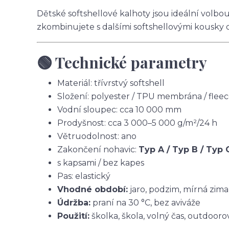
Dětské softshellové kalhoty jsou ideální volbo
zkombinujete s dalšími softshellovými kousky 
🟢 Technické parametry
Materiál: třívrstvý softshell
Složení: polyester / TPU membrána / flee
Vodní sloupec: cca 10 000 mm
Prodyšnost: cca 3 000–5 000 g/m²/24 h
Větruodolnost: ano
Zakončení nohavic:
Typ A / Typ B / Typ 
s kapsami / bez kapes
Pas: elastický
Vhodné období:
jaro, podzim, mírná zima
Údržba:
praní na 30 °C, bez aviváže
Použití:
školka, škola, volný čas, outdoorov