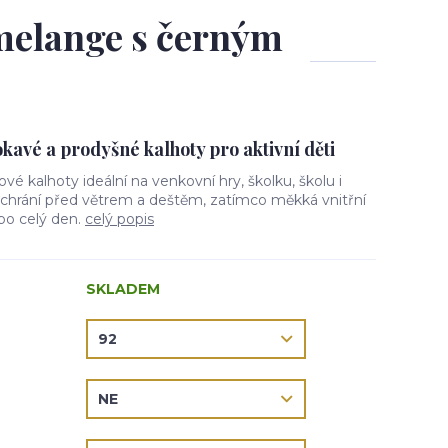
 melange s černým
avé a prodyšné kalhoty pro aktivní děti
lové kalhoty ideální na venkovní hry, školku, školu i
l chrání před větrem a deštěm, zatímco měkká vnitřní
 po celý den.
celý popis
SKLADEM