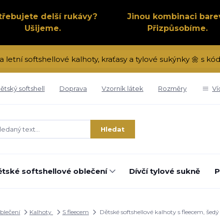
třebujete delší rukávy?
Jinou kombinaci bare
Ušijeme.
Přizpůsobíme.
a letní softshellové kalhoty, kraťasy a tylové sukýnky 🌼 s 
ětský softshell
Doprava
Vzorník látek
Rozměry
Ví
Hledat
tské softshellové oblečení
Dívčí tylové sukně
P
oblečení
Kalhoty
S fleecem
Dětské softshellové kalhoty s fleecem, še