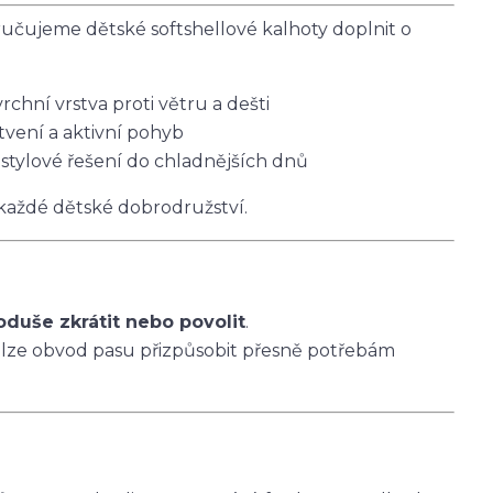
čujeme dětské softshellové kalhoty doplnit o
vrchní vrstva proti větru a dešti
tvení a aktivní pohyb
 stylové řešení do chladnějších dnů
 každé dětské dobrodružství.
oduše zkrátit nebo povolit
.
 lze obvod pasu přizpůsobit přesně potřebám