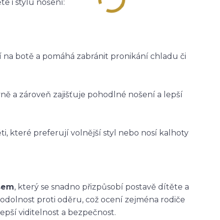
e i stylu nošení:
ží na botě a pomáhá zabránit pronikání chladu či
vně a zároveň zajišťuje pohodlné nošení a lepší
i, které preferují volnější styl nebo nosí kalhoty
asem
, který se snadno přizpůsobí postavě dítěte a
 odolnost proti oděru, což ocení zejména rodiče
epší viditelnost a bezpečnost.