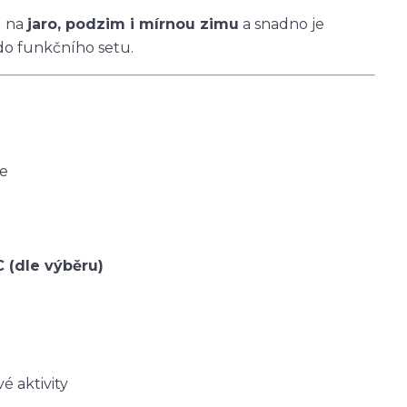
u na
jaro, podzim i mírnou zimu
a snadno je
do funkčního setu.
ce
C (dle výběru)
é aktivity