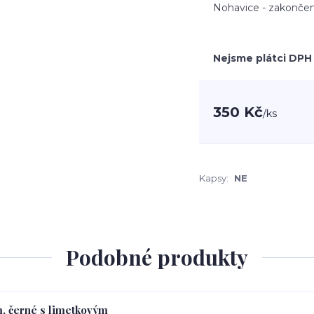
Nohavice - zakončen
Nejsme plátci DPH
350 Kč
/
ks
Kapsy:
NE
Podobné produkty
m, černé s limetkovým