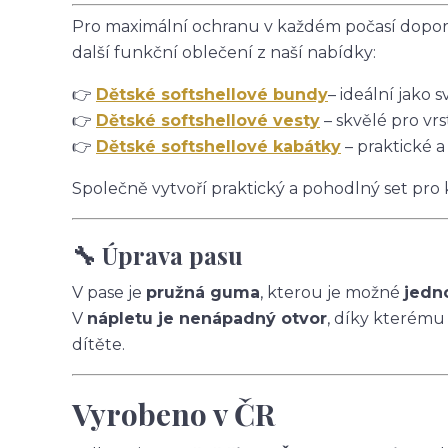
Pro maximální ochranu v každém počasí doporu
další funkční oblečení z naší nabídky:
👉
Dětské softshellové bundy
– ideální jako s
👉
Dětské softshellové vesty
– skvělé pro vrs
👉
Dětské softshellové kabátky
– praktické a
Společně vytvoří praktický a pohodlný set pro
🔧 Úprava pasu
V pase je
pružná guma
, kterou je možné
jedn
V
nápletu je nenápadný otvor
, díky kterému
dítěte.
Vyrobeno v ČR