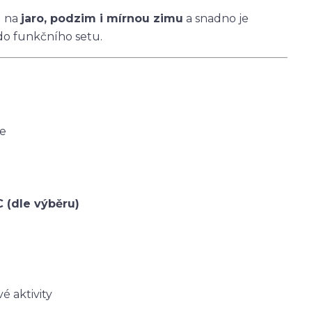
u na
jaro, podzim i mírnou zimu
a snadno je
do funkčního setu.
ce
C (dle výběru)
é aktivity