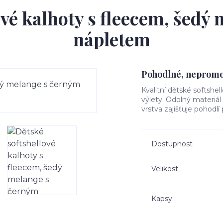
ové kalhoty s fleecem, šedý
nápletem
Pohodlné, nepromok
Kvalitní dětské softshel
výlety. Odolný materiá
vrstva zajišťuje pohodlí
Dostupnost
Velikost
Kapsy