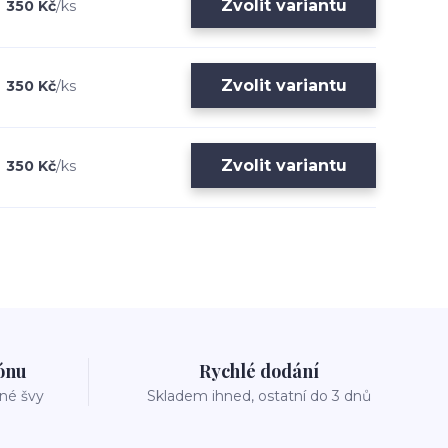
Zvolit variantu
350 Kč
/
ks
Zvolit variantu
350 Kč
/
ks
Zvolit variantu
350 Kč
/
ks
zónu
Rychlé dodání
vné švy
Skladem ihned, ostatní do 3 dnů