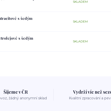
SKLADEM
ntracitové s šedým
SKLADEM
petrolejové s šedým
SKLADEM
Šijeme v ČR
Vydrží víc než se
voz, žádný anonymní sklad
Kvalitní zpracování a pe