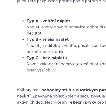
je můžete přizpůsobit přesně podle potřeb dítět
Typ A – vnitřní náplet
Náplet je všitý dovnitř nohavice, dobře dr
nečistot.
Typ B – vnější náplet
Náplet je viditelný zvenku, působí sporto
přizpůsobení obuvi.
Typ C – bez nápletu
Rovné zakončení nohavic je ideální pro dět
přes vyšší obuv.
Kalhoty mají
pohodlný střih s elastickým p
neškrtí. Zpevněná oblast kolen a sedu zvyšuje
aktivních dětí. Nechybí ani
reflexní prvky
pro l