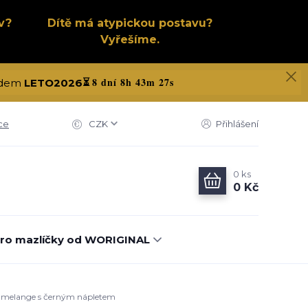
v?
Dítě má atypickou postavu?
Vyřešíme.
8 dní 8h 43m 26s
kódem
LETO2026
⏳
ce
CZK
Přihlášení
0
ks
0 Kč
ro mazlíčky od WORIGINAL
dý melange s černým nápletem