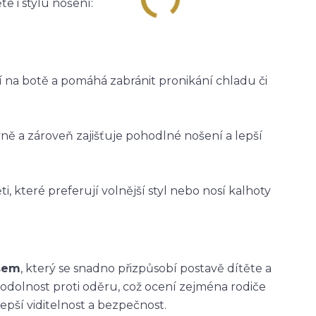
e i stylu nošení:
ží na botě a pomáhá zabránit pronikání chladu či
vně a zároveň zajišťuje pohodlné nošení a lepší
i, které preferují volnější styl nebo nosí kalhoty
asem
, který se snadno přizpůsobí postavě dítěte a
 odolnost proti oděru, což ocení zejména rodiče
epší viditelnost a bezpečnost.