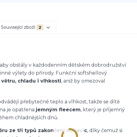
Související zboží
2
k, aby obstály v každodenním dětském dobrodružství
dinné výlety do přírody. Funkční softshellový
větru, chladu i vlhkosti
, aniž by omezoval
dvádějí přebytečné teplo a vlhkost, takže se dítě
ana je opatřena
jemným fleecem
, který je příjemný
během chladnějších dnů.
ěru ze tří typů zakončení nohavic
, díky čemuž si