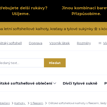
třebujete delší rukávy?
Jinou kombinaci bare
Ušijeme.
Přizpůsobíme.
na letní softshellové kalhoty, kraťasy a tylové sukýnky 🌼 s 
ětský softshell
Doprava
Vzorník látek
Rozměry
Ví
Hledat
tské softshellové oblečení
Dívčí tylové sukně
P
oblečení
Kalhoty
S fleecem
Dětské softshellové kalhoty s fleecem, še