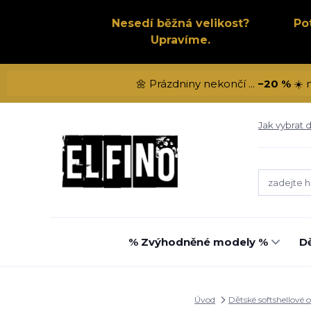
Nesedí běžná velikost?
Po
Upravíme.
🌼 Prázdniny nekončí ...
−20 %
☀️ 
Jak vybrat d
% Zvýhodněné modely %
Dě
Úvod
Dětské softshellové 