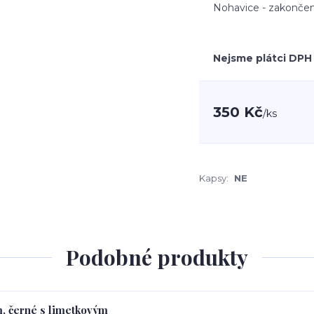
Nohavice - zakončen
Nejsme plátci DPH
350 Kč
/
ks
Kapsy:
NE
Podobné produkty
m, černé s limetkovým