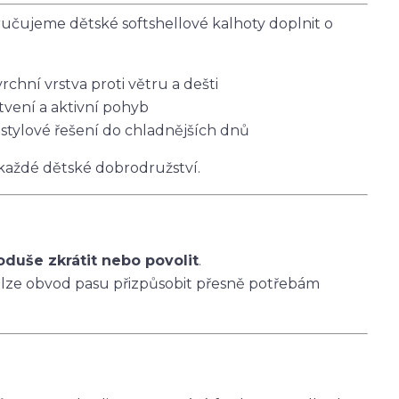
čujeme dětské softshellové kalhoty doplnit o
vrchní vrstva proti větru a dešti
tvení a aktivní pohyb
 stylové řešení do chladnějších dnů
 každé dětské dobrodružství.
oduše zkrátit nebo povolit
.
 lze obvod pasu přizpůsobit přesně potřebám