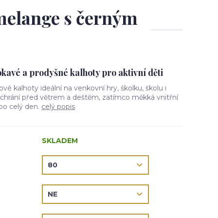
 melange s černým
avé a prodyšné kalhoty pro aktivní děti
lové kalhoty ideální na venkovní hry, školku, školu i
l chrání před větrem a deštěm, zatímco měkká vnitřní
 po celý den.
celý popis
SKLADEM