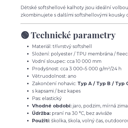
Dětské softshellové kalhoty jsou ideální volbo
zkombinujete s dalšími softshellovými kousky 
🟢 Technické parametry
Materiál: třívrstvý softshell
Složení: polyester / TPU membrána / flee
Vodní sloupec: cca 10 000 mm
Prodyšnost: cca 3 000–5 000 g/m²/24 h
Větruodolnost: ano
Zakončení nohavic:
Typ A / Typ B / Typ 
s kapsami / bez kapes
Pas: elastický
Vhodné období:
jaro, podzim, mírná zima
Údržba:
praní na 30 °C, bez aviváže
Použití:
školka, škola, volný čas, outdoorov