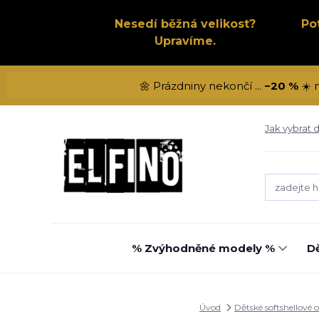
Nesedí běžná velikost?
Po
Upravíme.
🌼 Prázdniny nekončí ...
−20 %
☀️ 
Jak vybrat d
% Zvýhodněné modely %
Dě
Úvod
Dětské softshellové 