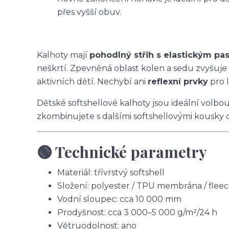
přes vyšší obuv.
Kalhoty mají
pohodlný střih s elastickým p
neškrtí. Zpevněná oblast kolen a sedu zvyšuje
aktivních dětí. Nechybí ani
reflexní prvky
pro l
Dětské softshellové kalhoty jsou ideální volbo
zkombinujete s dalšími softshellovými kousky 
🟢 Technické parametry
Materiál: třívrstvý softshell
Složení: polyester / TPU membrána / flee
Vodní sloupec: cca 10 000 mm
Prodyšnost: cca 3 000–5 000 g/m²/24 h
Větruodolnost: ano