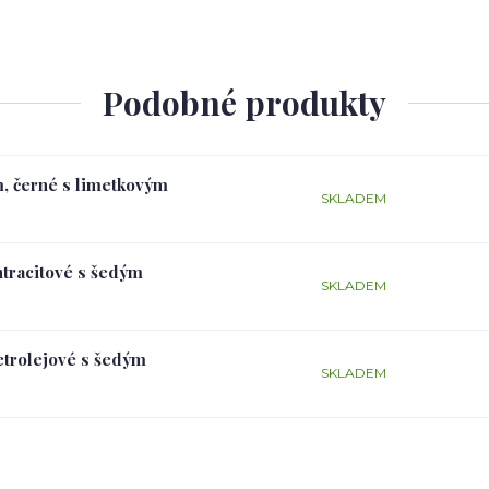
Podobné produkty
m, černé s limetkovým
SKLADEM
ntracitové s šedým
SKLADEM
petrolejové s šedým
SKLADEM