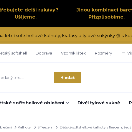
třebujete delší rukávy?
Jinou kombinaci bare
Ušijeme.
Přizpůsobíme.
na letní softshellové kalhoty, kraťasy a tylové sukýnky 🌼 s 
ětský softshell
Doprava
Vzorník látek
Rozměry
Ví
Hledat
tské softshellové oblečení
Dívčí tylové sukně
P
oblečení
Kalhoty
S fleecem
Dětské softshellové kalhoty s fleecem, še