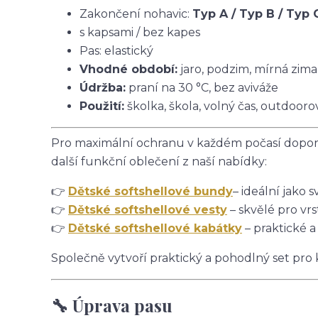
Zakončení nohavic:
Typ A / Typ B / Typ 
s kapsami / bez kapes
Pas: elastický
Vhodné období:
jaro, podzim, mírná zima
Údržba:
praní na 30 °C, bez aviváže
Použití:
školka, škola, volný čas, outdoorov
Pro maximální ochranu v každém počasí doporu
další funkční oblečení z naší nabídky:
👉
Dětské softshellové bundy
– ideální jako s
👉
Dětské softshellové vesty
– skvělé pro vrs
👉
Dětské softshellové kabátky
– praktické a
Společně vytvoří praktický a pohodlný set pro
🔧 Úprava pasu