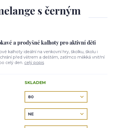
 melange s černým
avé a prodyšné kalhoty pro aktivní děti
lové kalhoty ideální na venkovní hry, školku, školu i
l chrání před větrem a deštěm, zatímco měkká vnitřní
 po celý den.
celý popis
SKLADEM