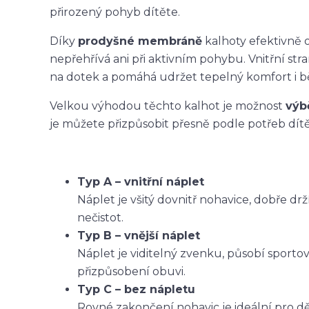
přirozený pohyb dítěte.
Díky
prodyšné membráně
kalhoty efektivně o
nepřehřívá ani při aktivním pohybu. Vnitřní str
na dotek a pomáhá udržet tepelný komfort i 
Velkou výhodou těchto kalhot je možnost
výb
je můžete přizpůsobit přesně podle potřeb dítět
Typ A – vnitřní náplet
Náplet je všitý dovnitř nohavice, dobře dr
nečistot.
Typ B – vnější náplet
Náplet je viditelný zvenku, působí sporto
přizpůsobení obuvi.
Typ C – bez nápletu
Rovné zakončení nohavic je ideální pro dět