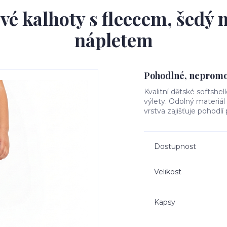
ové kalhoty s fleecem, šedý
nápletem
Pohodlné, nepromok
Kvalitní dětské softshel
výlety. Odolný materiá
vrstva zajišťuje pohodlí
Dostupnost
Velikost
Kapsy