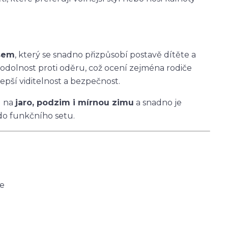
asem
, který se snadno přizpůsobí postavě dítěte a
 odolnost proti oděru, což ocení zejména rodiče
epší viditelnost a bezpečnost.
u na
jaro, podzim i mírnou zimu
a snadno je
do funkčního setu.
ce