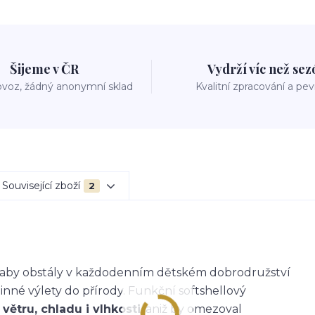
Šijeme v ČR
Vydrží víc než se
voz, žádný anonymní sklad
Kvalitní zpracování a pe
Související zboží
2
k, aby obstály v každodenním dětském dobrodružství
dinné výlety do přírody. Funkční softshellový
větru, chladu i vlhkosti
, aniž by omezoval