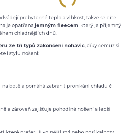
dvádějí přebytečné teplo a vlhkost, takže se dítě
ana je opatřena
jemným fleecem
, který je příjemný
během chladnějších dnů.
ěru ze tří typů zakončení nohavic
, díky čemuž si
e i stylu nošení:
ží na botě a pomáhá zabránit pronikání chladu či
vně a zároveň zajišťuje pohodlné nošení a lepší
i, které preferují volnější styl nebo nosí kalhoty