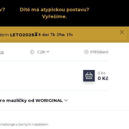
v?
Dítě má atypickou postavu?
Vyřešíme.
8 dní 7h 29m 14s
kódem
LETO2026
⏳
ce
CZK
Přihlášení
0
ks
0 Kč
ro mazlíčky od WORIGINAL
dý melange s černým nápletem