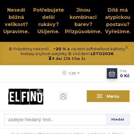
Nesedí
Potřebujete
Jinou
Dítě má
běžná
delší
kombinaci
atypickou
velikost?
rukávy?
barev?
postavu?
Upravíme.
Ušijeme.
Přizpůsobíme.
Vyřešíme.
🌼 Prázdniny nekončí ...
−20 %
☀️ na letní softshellové kalhoty,
kraťasy a tylové sukýnky 🌼 s kódem
LETO2026
8 dní 22h 15m 2s
⏳
0
ks
CZK
0 Kč
Menu
Hledat