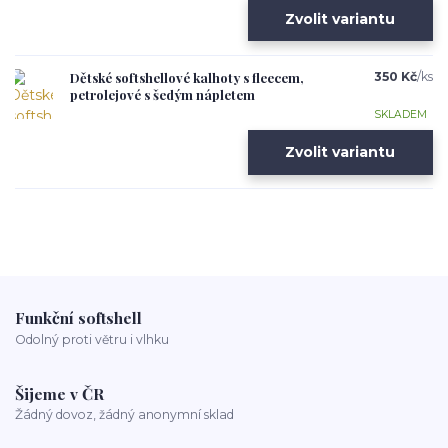
Zvolit variantu
Dětské softshellové kalhoty s fleecem,
350 Kč
/
ks
petrolejové s šedým nápletem
SKLADEM
Zvolit variantu
Funkční softshell
Odolný proti větru i vlhku
Šijeme v ČR
Žádný dovoz, žádný anonymní sklad