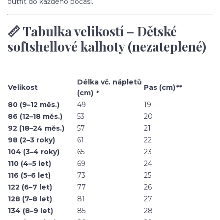
outfit do každého počasí.
📏 Tabulka velikostí – Dětské
softshellové kalhoty (nezateplené)
Délka vč. nápletů
Velikost
Pas (cm)
**
(cm)
*
80 (9–12 měs.)
49
19
86 (12–18 měs.)
53
20
92 (18–24 měs.)
57
21
98 (2–3 roky)
61
22
104 (3–4 roky)
65
23
110 (4–5 let)
69
24
116 (5–6 let)
73
25
122 (6–7 let)
77
26
128 (7–8 let)
81
27
134 (8–9 let)
85
28