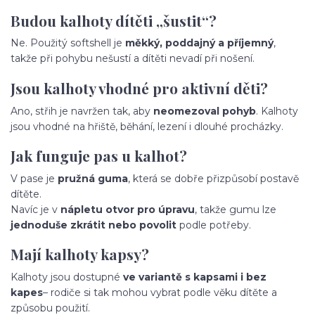
Budou kalhoty dítěti „šustit“?
Ne. Použitý softshell je
měkký, poddajný a příjemný
,
takže při pohybu nešustí a dítěti nevadí při nošení.
Jsou kalhoty vhodné pro aktivní děti?
Ano, střih je navržen tak, aby
neomezoval pohyb
. Kalhoty
jsou vhodné na hřiště, běhání, lezení i dlouhé procházky.
Jak funguje pas u kalhot?
V pase je
pružná guma
, která se dobře přizpůsobí postavě
dítěte.
Navíc je v
nápletu otvor pro úpravu
, takže gumu lze
jednoduše zkrátit nebo povolit
podle potřeby.
Mají kalhoty kapsy?
Kalhoty jsou dostupné
ve variantě s kapsami i bez
kapes
– rodiče si tak mohou vybrat podle věku dítěte a
způsobu použití.