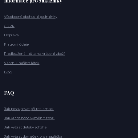
Informace pro zákazníky
Všeobecné obchodní podmínky
GDPR
Doprava
Platební údaje
Prodloužená lhůta na vrácení zboží
Vzorník našich látek
Blog
FAQ
Jak postupovat při reklamaci
Jak vrátit nebo vyměnit zboží
Jak vybrat dětský softshell
Jak vybrat domeček pro mazlíčka