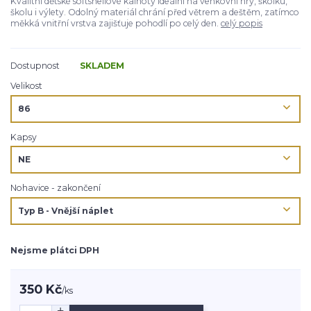
Kvalitní dětské softshellové kalhoty ideální na venkovní hry, školku,
školu i výlety. Odolný materiál chrání před větrem a deštěm, zatímco
měkká vnitřní vrstva zajišťuje pohodlí po celý den.
celý popis
Dostupnost
SKLADEM
Velikost
Kapsy
Nohavice - zakončení
Nejsme plátci DPH
350 Kč
/
ks