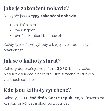
Jaké je zakončení nohavic?
Na výběr jsou
3 typy zakončení nohavic
:
vnitřní náplet
vnější náplet
rovné zakončení bez nápletu
Každý typ má své výhody a lze jej zvolit podle stylu i
praktičnosti.
Jak se o kalhoty starat?
Kalhoty doporučujeme prát na
30 °C
, bez aviváže.
Nesušit v sušičce a nežehlit – tím si zachovají funkční
vlastnosti softshellu.
Kde jsou kalhoty vyrobené?
Kalhoty jsou
ručně šité v České republice
, s důrazem na
kvalitu, funkčnost a dlouhou životnost.