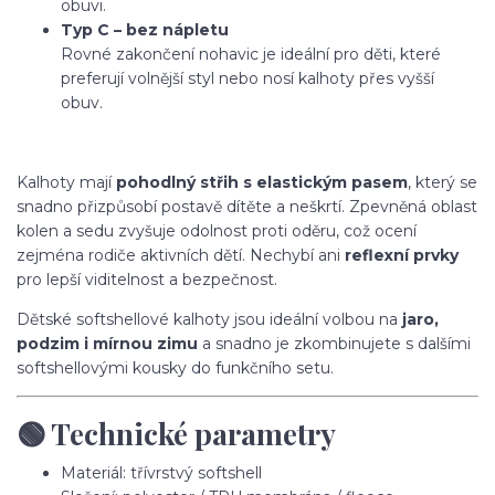
obuvi.
Typ C – bez nápletu
Rovné zakončení nohavic je ideální pro děti, které
preferují volnější styl nebo nosí kalhoty přes vyšší
obuv.
Kalhoty mají
pohodlný střih s elastickým pasem
, který se
snadno přizpůsobí postavě dítěte a neškrtí. Zpevněná oblast
kolen a sedu zvyšuje odolnost proti oděru, což ocení
zejména rodiče aktivních dětí. Nechybí ani
reflexní prvky
pro lepší viditelnost a bezpečnost.
Dětské softshellové kalhoty jsou ideální volbou na
jaro,
podzim i mírnou zimu
a snadno je zkombinujete s dalšími
softshellovými kousky do funkčního setu.
🟢 Technické parametry
Materiál: třívrstvý softshell