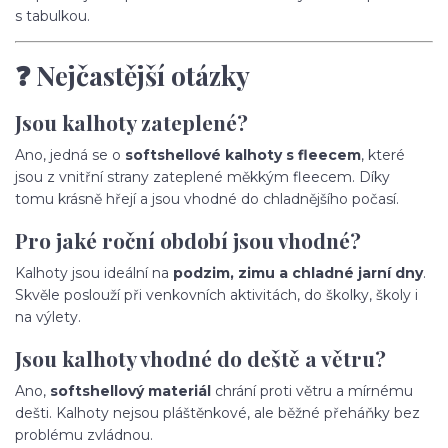
s tabulkou.
❓ Nejčastější otázky
Jsou kalhoty zateplené?
Ano, jedná se o
softshellové kalhoty s fleecem
, které
jsou z vnitřní strany zateplené měkkým fleecem. Díky
tomu krásně hřejí a jsou vhodné do chladnějšího počasí.
Pro jaké roční období jsou vhodné?
Kalhoty jsou ideální na
podzim, zimu a chladné jarní dny
.
Skvěle poslouží při venkovních aktivitách, do školky, školy i
na výlety.
Jsou kalhoty vhodné do deště a větru?
Ano,
softshellový materiál
chrání proti větru a mírnému
dešti. Kalhoty nejsou pláštěnkové, ale běžné přeháňky bez
problému zvládnou.