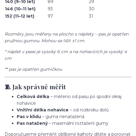
140 (9–10 let)
89
29
146 (10–11 let)
93
30
152 (11–12 let)
97
31
Rozměry jsou měřeny na plocho s náplety – pas je opatřen
pružnou gumou. Mohou se lišit ±1 cm.
* náplet v pase je vysoký 6 cm a na nohavicích je vysoký 4
cm
** pas je opatřen gumičkou
🧵 Jak správně měřit
Celková délka
– měřeno od pasu po spodní okraj
nohavice
Vnitřní délka nohavice
– od rozkroku dolů
Pas v klidu
– guma nenatažená
Pas natažený
– maximální roztažení gumy
Doporučujeme přeměřit oblíbené kalhoty dítěte a porovnat