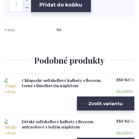
Přidat do košíku
Kapsy:
NE
Podobné produkty
Chlapecké softshellové kalhoty s fleecem,
350 Kč
/
ks
černé s limetkovým nápletem
SKLADEM
Zvolit variantu
Dětské softshellové kalhoty s fleecem,
350 Kč
/
ks
antracitové s šedým nápletem
SKLADEM