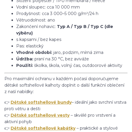
Složení: polyester / TPU membrána / fleece
Vodní sloupec: cca 10 000 mm
Prodyšnost: cca 3 000–5 000 g/m²/24 h
Větruodolnost: ano
Zakončení nohavic:
Typ A / Typ B / Typ C (dle
výběru)
s kapsami / bez kapes
Pas: elastický
Vhodné období:
jaro, podzim, mírná zima
Údržba:
praní na 30 °C, bez aviváže
Použití:
školka, škola, volný čas, outdoorové aktivity
Pro maximální ochranu v každém počasí doporučujeme
dětské softshellové kalhoty doplnit o další funkční oblečení
z naší nabídky:
👉
Dětské softshellové bundy
– ideální jako svrchní vrstva
proti větru a dešti
👉
Dětské softshellové vesty
– skvělé pro vrstvení a
aktivní pohyb
👉
Dětské softshellové kabátky
– praktické a stylové