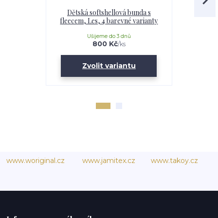
Dětská softshellová bunda s
Dětská 
fleecem, Les, 4 barevné varianty
fleecem,
Ušijeme do 3 dnů
U
800 Kč
/
ks
Zvolit variantu
Zv
www.woriginal.cz
www.jamitex.cz
www.takoy.cz