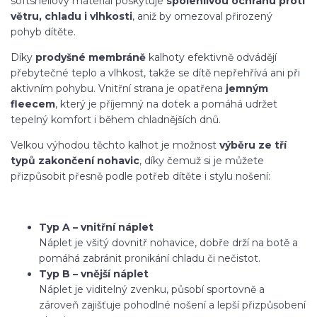
softshellový materiál poskytuje
spolehlivou ochranu proti
větru, chladu i vlhkosti
, aniž by omezoval přirozený
pohyb dítěte.
Díky
prodyšné membráně
kalhoty efektivně odvádějí
přebytečné teplo a vlhkost, takže se dítě nepřehřívá ani při
aktivním pohybu. Vnitřní strana je opatřena
jemným
fleecem
, který je příjemný na dotek a pomáhá udržet
tepelný komfort i během chladnějších dnů.
Velkou výhodou těchto kalhot je možnost
výběru ze tří
typů zakončení nohavic
, díky čemuž si je můžete
přizpůsobit přesně podle potřeb dítěte i stylu nošení:
Typ A – vnitřní náplet
Náplet je všitý dovnitř nohavice, dobře drží na botě a
pomáhá zabránit pronikání chladu či nečistot.
Typ B – vnější náplet
Náplet je viditelný zvenku, působí sportovně a
zároveň zajišťuje pohodlné nošení a lepší přizpůsobení