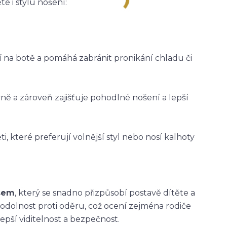
e i stylu nošení:
ží na botě a pomáhá zabránit pronikání chladu či
vně a zároveň zajišťuje pohodlné nošení a lepší
i, které preferují volnější styl nebo nosí kalhoty
asem
, který se snadno přizpůsobí postavě dítěte a
 odolnost proti oděru, což ocení zejména rodiče
epší viditelnost a bezpečnost.