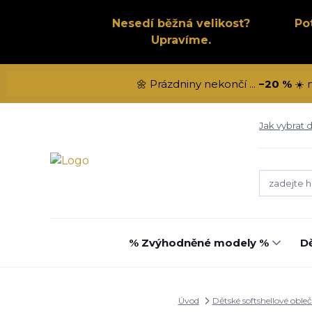
Nesedí běžná velikost?
Po
Upravíme.
🌼 Prázdniny nekončí ...
−20 %
☀️ 
Jak vybrat d
% Zvýhodněné modely %
Dě
Úvod
Dětské softshellové obleč