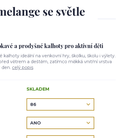
melange se světle
avé a prodyšné kalhoty pro aktivní děti
vé kalhoty ideální na venkovní hry, školku, školu i výlety.
 před větrem a deštěm, zatímco měkká vnitřní vrstva
ý den.
celý popis
SKLADEM