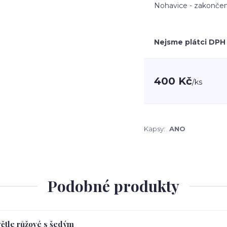
Nohavice - zakončen
Nejsme plátci DPH
400 Kč
/
ks
Kapsy:
ANO
Podobné produkty
větle růžové s šedým