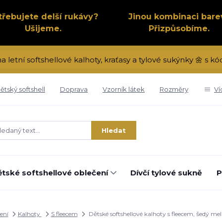
třebujete delší rukávy?
Jinou kombinaci bare
Ušijeme.
Přizpůsobíme.
na letní softshellové kalhoty, kraťasy a tylové sukýnky 🌼 s 
ětský softshell
Doprava
Vzorník látek
Rozměry
Ví
Hledat
tské softshellové oblečení
Dívčí tylové sukně
P
ení
Kalhoty
S fleecem
Dětské softshellové kalhoty s fleecem, šedý m