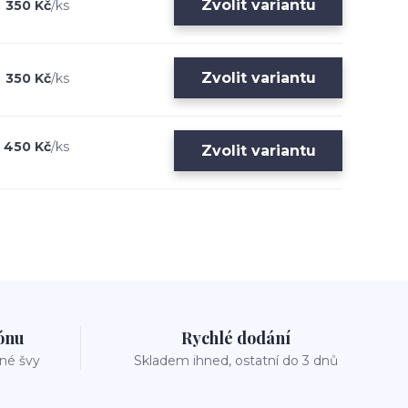
Zvolit variantu
350 Kč
/
ks
Zvolit variantu
350 Kč
/
ks
450 Kč
/
ks
Zvolit variantu
zónu
Rychlé dodání
vné švy
Skladem ihned, ostatní do 3 dnů