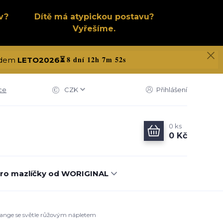
v?
Dítě má atypickou postavu?
Vyřešíme.
8 dní 12h 7m 51s
kódem
LETO2026
⏳
ce
CZK
Přihlášení
0
ks
0 Kč
ro mazlíčky od WORIGINAL
elange se světle růžovým nápletem