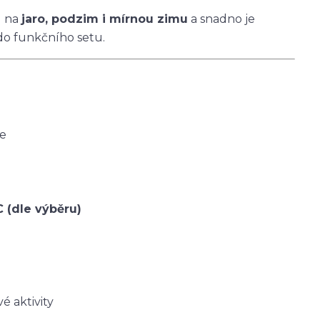
u na
jaro, podzim i mírnou zimu
a snadno je
do funkčního setu.
ce
C (dle výběru)
é aktivity