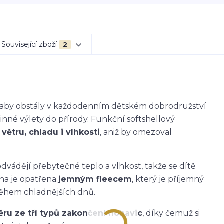
Související zboží
2
k, aby obstály v každodenním dětském dobrodružství
dinné výlety do přírody. Funkční softshellový
větru, chladu i vlhkosti
, aniž by omezoval
dvádějí přebytečné teplo a vlhkost, takže se dítě
ana je opatřena
jemným fleecem
, který je příjemný
během chladnějších dnů.
ěru ze tří typů zakončení nohavic
, díky čemuž si