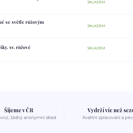
SKLADEM
rné se světle růžovým
SKLADEM
šky, sv. růžové
SKLADEM
Šijeme v ČR
Vydrží víc než se
voz, žádný anonymní sklad
Kvalitní zpracování a pe