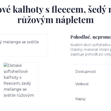
ové kalhoty s fleecem, šedý 
růžovým nápletem
Pohodlné, nepromok
Kvalitní dívčí softshello
Odolný materiál chrání
zajišťuje pohodlí po cel
Dostupnost
Velikost
Kapsy