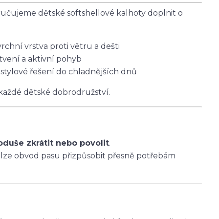
čujeme dětské softshellové kalhoty doplnit o
vrchní vrstva proti větru a dešti
tvení a aktivní pohyb
 stylové řešení do chladnějších dnů
 každé dětské dobrodružství.
oduše zkrátit nebo povolit
.
 lze obvod pasu přizpůsobit přesně potřebám