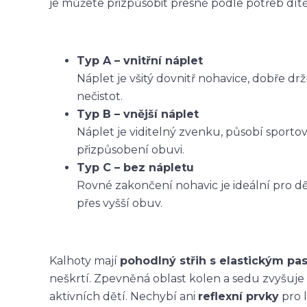
je můžete přizpůsobit přesně podle potřeb dítět
Typ A – vnitřní náplet
Náplet je všitý dovnitř nohavice, dobře dr
nečistot.
Typ B – vnější náplet
Náplet je viditelný zvenku, působí sporto
přizpůsobení obuvi.
Typ C – bez nápletu
Rovné zakončení nohavic je ideální pro dět
přes vyšší obuv.
Kalhoty mají
pohodlný střih s elastickým p
neškrtí. Zpevněná oblast kolen a sedu zvyšuje
aktivních dětí. Nechybí ani
reflexní prvky
pro l