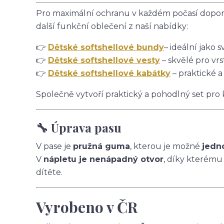
Pro maximální ochranu v každém počasí doporu
další funkční oblečení z naší nabídky:
👉
Dětské softshellové bundy
– ideální jako s
👉
Dětské softshellové vesty
– skvělé pro vrs
👉
Dětské softshellové kabátky
– praktické a
Společně vytvoří praktický a pohodlný set pro
🔧 Úprava pasu
V pase je
pružná guma
, kterou je možné
jedn
V
nápletu je nenápadný otvor
, díky kterému
dítěte.
Vyrobeno v ČR