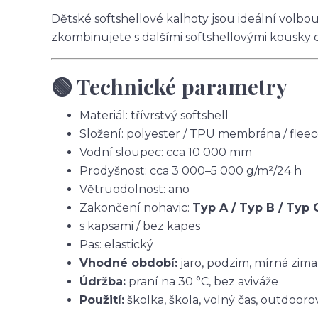
Dětské softshellové kalhoty jsou ideální volbo
zkombinujete s dalšími softshellovými kousky 
🟢 Technické parametry
Materiál: třívrstvý softshell
Složení: polyester / TPU membrána / flee
Vodní sloupec: cca 10 000 mm
Prodyšnost: cca 3 000–5 000 g/m²/24 h
Větruodolnost: ano
Zakončení nohavic:
Typ A / Typ B / Typ 
s kapsami / bez kapes
Pas: elastický
Vhodné období:
jaro, podzim, mírná zima
Údržba:
praní na 30 °C, bez aviváže
Použití:
školka, škola, volný čas, outdoorov