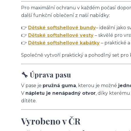
Pro maximální ochranu v každém počasí doporu
další funkční oblečení z naší nabídky:
👉
Dětské softshellové bundy
– ideální jako s
👉
Dětské softshellové vesty
– skvělé pro vrs
👉
Dětské softshellové kabátky
– praktické a
Společně vytvoří praktický a pohodlný set pro
🔧 Úprava pasu
V pase je
pružná guma
, kterou je možné
jedn
V
nápletu je nenápadný otvor
, díky kterému
dítěte.
Vyrobeno v ČR