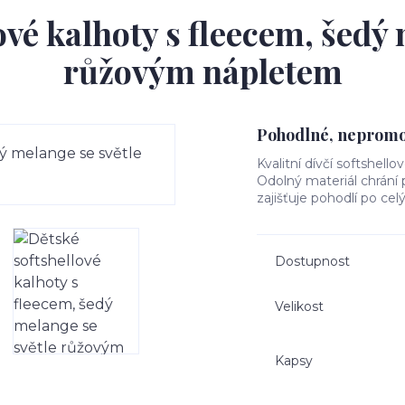
ové kalhoty s fleecem, šedý 
růžovým nápletem
Pohodlné, nepromok
Kvalitní dívčí softshello
Odolný materiál chrání
zajišťuje pohodlí po cel
Dostupnost
Velikost
Kapsy