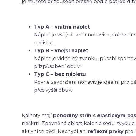
je můžete přizpůsobit přesně podle potřeb dítět
Typ A – vnitřní náplet
Náplet je všitý dovnitř nohavice, dobře dr
nečistot.
Typ B – vnější náplet
Náplet je viditelný zvenku, působí sporto
přizpůsobení obuvi.
Typ C – bez nápletu
Rovné zakončení nohavic je ideální pro dět
přes vyšší obuv.
Kalhoty mají
pohodlný střih s elastickým p
neškrtí. Zpevněná oblast kolen a sedu zvyšuje
aktivních dětí. Nechybí ani
reflexní prvky
pro l