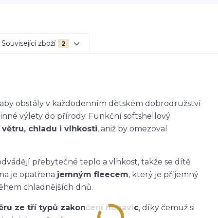
Související zboží
2
k, aby obstály v každodenním dětském dobrodružství
dinné výlety do přírody. Funkční softshellový
větru, chladu i vlhkosti
, aniž by omezoval
dvádějí přebytečné teplo a vlhkost, takže se dítě
ana je opatřena
jemným fleecem
, který je příjemný
během chladnějších dnů.
ěru ze tří typů zakončení nohavic
, díky čemuž si