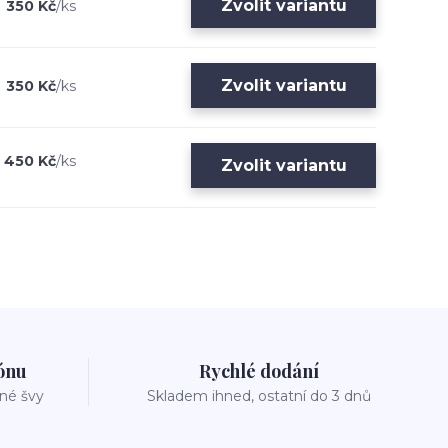
Zvolit variantu
350 Kč
/
ks
Zvolit variantu
350 Kč
/
ks
450 Kč
/
ks
Zvolit variantu
zónu
Rychlé dodání
vné švy
Skladem ihned, ostatní do 3 dnů