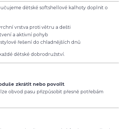
čujeme dětské softshellové kalhoty doplnit o
vrchní vrstva proti větru a dešti
tvení a aktivní pohyb
 stylové řešení do chladnějších dnů
 každé dětské dobrodružství.
oduše zkrátit nebo povolit
.
 lze obvod pasu přizpůsobit přesně potřebám