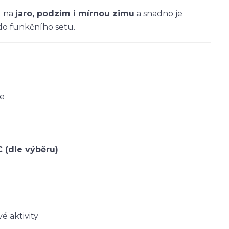
u na
jaro, podzim i mírnou zimu
a snadno je
do funkčního setu.
ce
C (dle výběru)
é aktivity