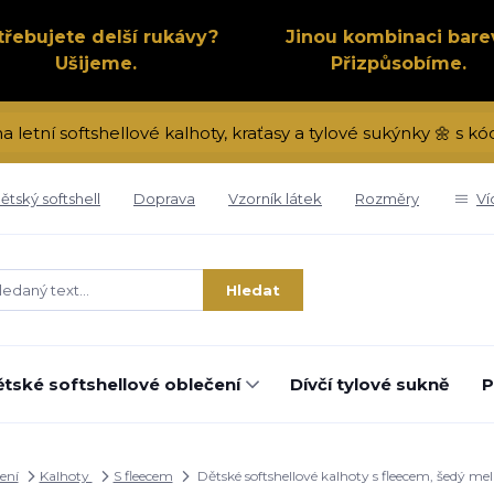
třebujete delší rukávy?
Jinou kombinaci bare
Ušijeme.
Přizpůsobíme.
na letní softshellové kalhoty, kraťasy a tylové sukýnky 🌼 s 
ětský softshell
Doprava
Vzorník látek
Rozměry
Ví
Hledat
tské softshellové oblečení
Dívčí tylové sukně
P
ení
Kalhoty
S fleecem
Dětské softshellové kalhoty s fleecem, šedý m