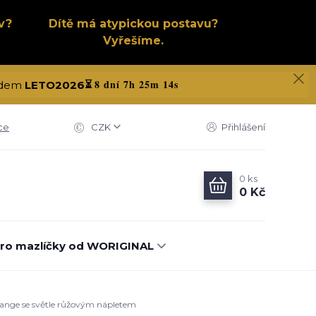
v?
Dítě má atypickou postavu?
Vyřešíme.
8 dní 7h 25m 13s
kódem
LETO2026
⏳
ce
CZK
Přihlášení
0
ks
0 Kč
ro mazlíčky od WORIGINAL
elange se světle růžovým nápletem