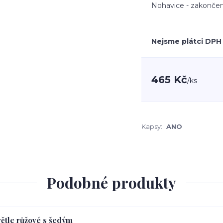
Nohavice - zakončen
Nejsme plátci DPH
465 Kč
/
ks
Kapsy:
ANO
Podobné produkty
větle růžové s šedým