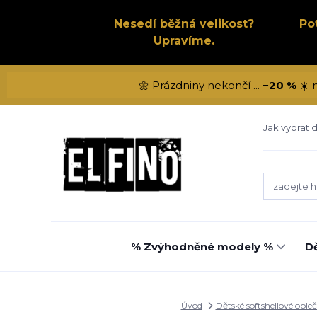
Nesedí běžná velikost?
Po
Upravíme.
🌼 Prázdniny nekončí ...
−20 %
☀️ 
Jak vybrat d
% Zvýhodněné modely %
Dě
Úvod
Dětské softshellové obleč