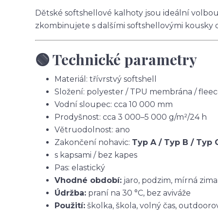
Dětské softshellové kalhoty jsou ideální volbo
zkombinujete s dalšími softshellovými kousky 
🟢 Technické parametry
Materiál: třívrstvý softshell
Složení: polyester / TPU membrána / flee
Vodní sloupec: cca 10 000 mm
Prodyšnost: cca 3 000–5 000 g/m²/24 h
Větruodolnost: ano
Zakončení nohavic:
Typ A / Typ B / Typ 
s kapsami / bez kapes
Pas: elastický
Vhodné období:
jaro, podzim, mírná zima
Údržba:
praní na 30 °C, bez aviváže
Použití:
školka, škola, volný čas, outdoorov