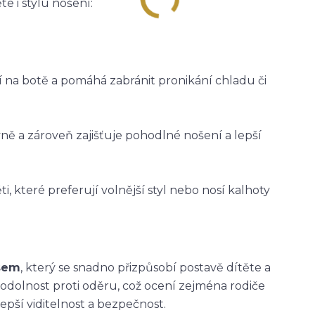
e i stylu nošení:
ží na botě a pomáhá zabránit pronikání chladu či
vně a zároveň zajišťuje pohodlné nošení a lepší
i, které preferují volnější styl nebo nosí kalhoty
asem
, který se snadno přizpůsobí postavě dítěte a
 odolnost proti oděru, což ocení zejména rodiče
epší viditelnost a bezpečnost.