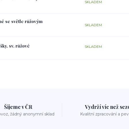
SKLADEM
rné se světle růžovým
SKLADEM
šky, sv. růžové
SKLADEM
Šijeme v ČR
Vydrží víc než se
voz, žádný anonymní sklad
Kvalitní zpracování a pe