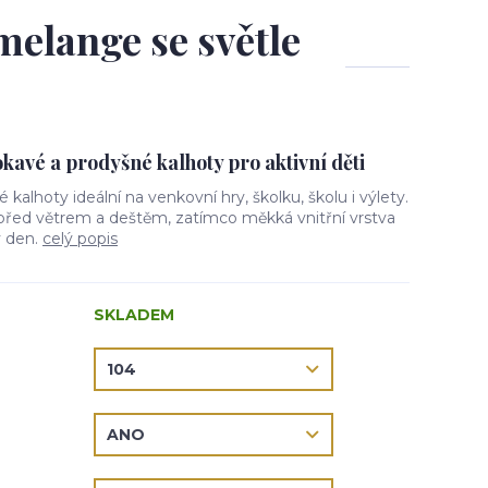
melange se světle
avé a prodyšné kalhoty pro aktivní děti
vé kalhoty ideální na venkovní hry, školku, školu i výlety.
 před větrem a deštěm, zatímco měkká vnitřní vrstva
ý den.
celý popis
SKLADEM