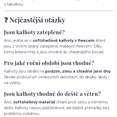
s tabulkou.
❓ Nejčastější otázky
Jsou kalhoty zateplené?
Ano, jedná se o
softshellové kalhoty s fleecem
, které
jsou z vnitřní strany zateplené měkkým fleecem. Díky
tomu krásně hřejí a jsou vhodné do chladnějšího počasí.
Pro jaké roční období jsou vhodné?
Kalhoty jsou ideální na
podzim, zimu a chladné jarní dny
.
Skvěle poslouží při venkovních aktivitách, do školky, školy i
na výlety.
Jsou kalhoty vhodné do deště a větru?
Ano,
softshellový materiál
chrání proti větru a mírnému
dešti. Kalhoty nejsou pláštěnkové, ale běžné přeháňky bez
problému zvládnou.