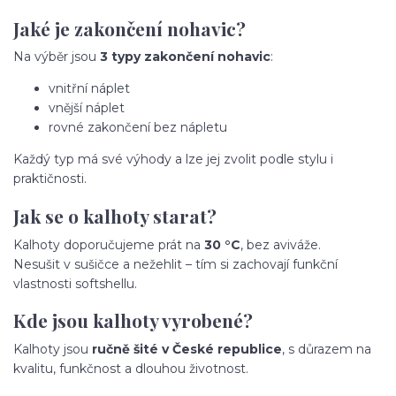
Jaké je zakončení nohavic?
Na výběr jsou
3 typy zakončení nohavic
:
vnitřní náplet
vnější náplet
rovné zakončení bez nápletu
Každý typ má své výhody a lze jej zvolit podle stylu i
praktičnosti.
Jak se o kalhoty starat?
Kalhoty doporučujeme prát na
30 °C
, bez aviváže.
Nesušit v sušičce a nežehlit – tím si zachovají funkční
vlastnosti softshellu.
Kde jsou kalhoty vyrobené?
Kalhoty jsou
ručně šité v České republice
, s důrazem na
kvalitu, funkčnost a dlouhou životnost.