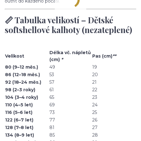
outfit do každého počasí.
📏 Tabulka velikostí – Dětské
softshellové kalhoty (nezateplené)
Délka vč. nápletů
Velikost
Pas (cm)
**
(cm)
*
80 (9–12 měs.)
49
19
86 (12–18 měs.)
53
20
92 (18–24 měs.)
57
21
98 (2–3 roky)
61
22
104 (3–4 roky)
65
23
110 (4–5 let)
69
24
116 (5–6 let)
73
25
122 (6–7 let)
77
26
128 (7–8 let)
81
27
134 (8–9 let)
85
28