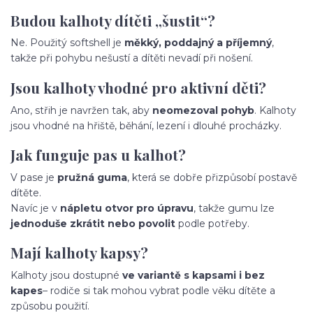
Budou kalhoty dítěti „šustit“?
Ne. Použitý softshell je
měkký, poddajný a příjemný
,
takže při pohybu nešustí a dítěti nevadí při nošení.
Jsou kalhoty vhodné pro aktivní děti?
Ano, střih je navržen tak, aby
neomezoval pohyb
. Kalhoty
jsou vhodné na hřiště, běhání, lezení i dlouhé procházky.
Jak funguje pas u kalhot?
V pase je
pružná guma
, která se dobře přizpůsobí postavě
dítěte.
Navíc je v
nápletu otvor pro úpravu
, takže gumu lze
jednoduše zkrátit nebo povolit
podle potřeby.
Mají kalhoty kapsy?
Kalhoty jsou dostupné
ve variantě s kapsami i bez
kapes
– rodiče si tak mohou vybrat podle věku dítěte a
způsobu použití.