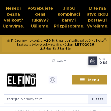
Nesedí
Potřebujete
Jinou
Dítě má
běžná
delší
kombinaci
atypickou
velikost?
rukávy?
barev?
postavu?
Upravíme.
Ušijeme.
Přizpůsobíme.
Vyřešíme.
🌼 Prázdniny nekončí ...
−20 %
☀️ na letní softshellové kalhoty,
kraťasy a tylové sukýnky 🌼 s kódem
LETO2026
5 dní 8h 38m 40s
⏳
0
ks
CZK
0 Kč
Menu
Hledat