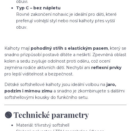
obuvi.
Typ C – bez nápletu
Rovné zakončení nohavic je ideální pro děti, které
preferují volnější styl nebo nosí kalhoty přes vyšší
obuv.
Kalhoty mají
pohodlný střih s elastickým pasem
, který se
snadno přizpůsobí postavě dítěte a neškrtí. Zpevněná oblast
kolen a sedu zvyšuje odolnost proti oděru, což ocení
zejména rodiče aktivních dětí. Nechybí ani
reflexní prvky
pro lepší viditelnost a bezpečnost.
Dětské softshellové kalhoty jsou ideální volbou na
jaro,
podzim i mírnou zimu
a snadno je zkombinujete s dalšími
softshellovými kousky do funkčního setu.
🟢 Technické parametry
Materiál: třívrstvý softshell