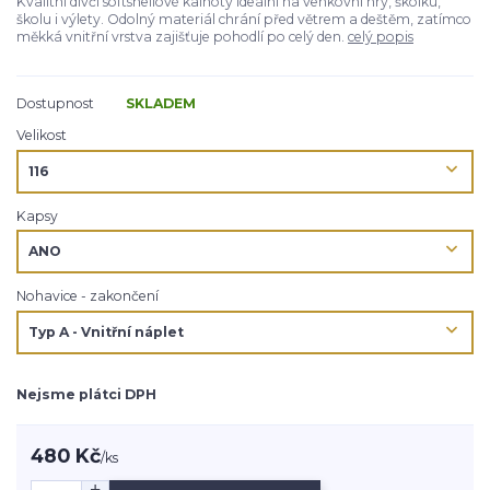
Kvalitní dívčí softshellové kalhoty ideální na venkovní hry, školku,
školu i výlety. Odolný materiál chrání před větrem a deštěm, zatímco
měkká vnitřní vrstva zajišťuje pohodlí po celý den.
celý popis
Dostupnost
SKLADEM
Velikost
Kapsy
Nohavice - zakončení
Nejsme plátci DPH
480 Kč
/
ks