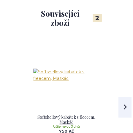
Související
2
zboží
Softshellový kabátek s fleecem,
Softshell
Maskáč
Li
Ušijeme do 3 dnů
U
750 Kč