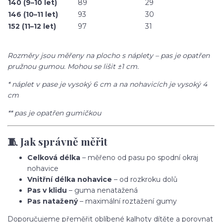
140 (9–10 let)
89
29
146 (10–11 let)
93
30
152 (11–12 let)
97
31
Rozměry jsou měřeny na plocho s náplety – pas je opatřen
pružnou gumou. Mohou se lišit ±1 cm.
* náplet v pase je vysoký 6 cm a na nohavicích je vysoký 4
cm
** pas je opatřen gumičkou
🧵 Jak správně měřit
Celková délka
– měřeno od pasu po spodní okraj
nohavice
Vnitřní délka nohavice
– od rozkroku dolů
Pas v klidu
– guma nenatažená
Pas natažený
– maximální roztažení gumy
Doporučujeme přeměřit oblíbené kalhoty dítěte a porovnat