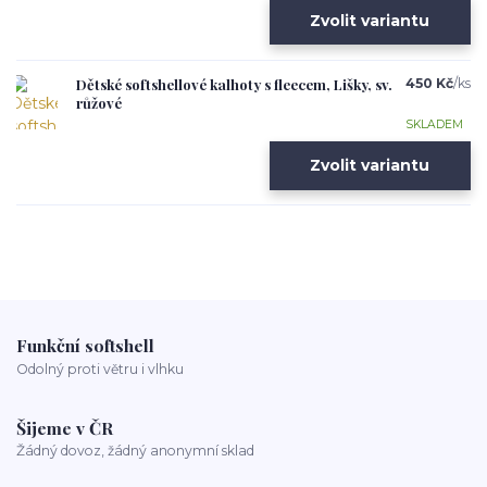
Zvolit variantu
Dětské softshellové kalhoty s fleecem, Lišky, sv.
450 Kč
/
ks
růžové
SKLADEM
Zvolit variantu
Funkční softshell
Odolný proti větru i vlhku
Šijeme v ČR
Žádný dovoz, žádný anonymní sklad