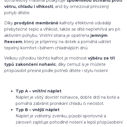
softshellový materiál poskytuje
spolehlivou ochranu proti
větru, chladu i vlhkosti
, aniž by omezoval přirozený
pohyb dítěte.
Díky
prodyšné membráně
kalhoty efektivně odvádějí
přebytečné teplo a vlhkost, takže se dítě nepřehřívá ani při
aktivním pohybu. Vnitřní strana je opatřena
jemným
fleecem
, který je příjemný na dotek a pomáhá udržet
tepelný komfort i během chladnějších dnů.
Velkou výhodou těchto kalhot je možnost
výběru ze tří
typů zakončení nohavic
, díky čemuž si je můžete
přizpůsobit přesně podle potřeb dítěte i stylu nošení:
Typ A – vnitřní náplet
Náplet je všitý dovnitř nohavice, dobře drží na botě a
pomáhá zabránit pronikání chladu či nečistot.
Typ B – vnější náplet
Náplet je viditelný zvenku, působí sportovně a
zároveň zajišťuje pohodlné nošení a lepší přizpůsobení