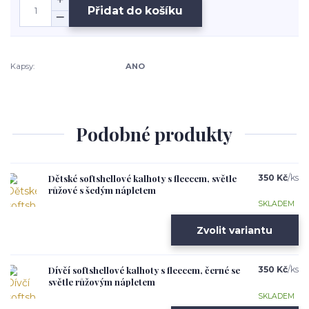
Přidat do košíku
Kapsy:
ANO
Podobné produkty
Dětské softshellové kalhoty s fleecem, světle
350 Kč
/
ks
růžové s šedým nápletem
SKLADEM
Zvolit variantu
Dívčí softshellové kalhoty s fleecem, černé se
350 Kč
/
ks
světle růžovým nápletem
SKLADEM