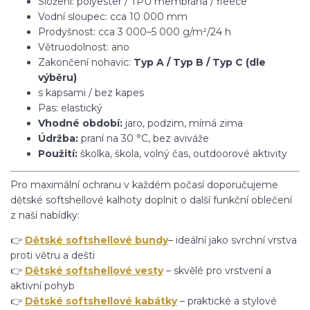
Složení: polyester / TPU membrána / fleece
Vodní sloupec: cca 10 000 mm
Prodyšnost: cca 3 000–5 000 g/m²/24 h
Větruodolnost: ano
Zakončení nohavic:
Typ A / Typ B / Typ C (dle
výběru)
s kapsami / bez kapes
Pas: elastický
Vhodné období:
jaro, podzim, mírná zima
Údržba:
praní na 30 °C, bez aviváže
Použití:
školka, škola, volný čas, outdoorové aktivity
Pro maximální ochranu v každém počasí doporučujeme
dětské softshellové kalhoty doplnit o další funkční oblečení
z naší nabídky:
👉
Dětské softshellové bundy
– ideální jako svrchní vrstva
proti větru a dešti
👉
Dětské softshellové vesty
– skvělé pro vrstvení a
aktivní pohyb
👉
Dětské softshellové kabátky
– praktické a stylové