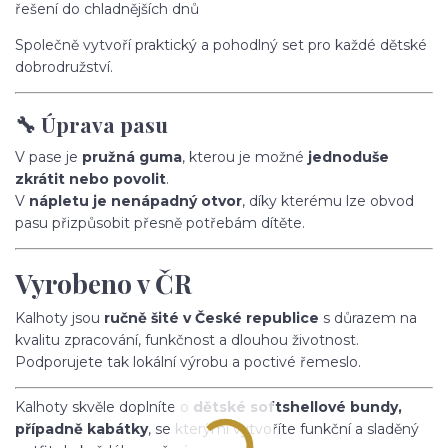
řešení do chladnějších dnů
Společně vytvoří praktický a pohodlný set pro každé dětské
dobrodružství.
🔧 Úprava pasu
V pase je
pružná guma
, kterou je možné
jednoduše
zkrátit nebo povolit
.
V
nápletu je nenápadný otvor
, díky kterému lze obvod
pasu přizpůsobit přesně potřebám dítěte.
Vyrobeno v ČR
Kalhoty jsou
ručně šité v České republice
s důrazem na
kvalitu zpracování, funkčnost a dlouhou životnost.
Podporujete tak lokální výrobu a poctivé řemeslo.
Kalhoty skvěle doplníte o
dětské softshellové bundy,
případně kabátky
, se kterými vytvoříte funkční a sladěný