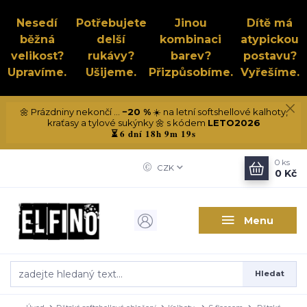
Nesedí
Potřebujete
Jinou
Dítě má
běžná
delší
kombinaci
atypickou
velikost?
rukávy?
barev?
postavu?
Upravíme.
Ušijeme.
Přizpůsobíme.
Vyřešíme.
🌼 Prázdniny nekončí ...
−20 %
☀️ na letní softshellové kalhoty,
kraťasy a tylové sukýnky 🌼 s kódem
LETO2026
6 dní 18h 9m 18s
⏳
0
ks
CZK
0 Kč
Menu
Hledat