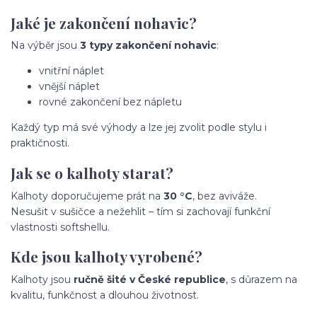
Jaké je zakončení nohavic?
Na výběr jsou
3 typy zakončení nohavic
:
vnitřní náplet
vnější náplet
rovné zakončení bez nápletu
Každý typ má své výhody a lze jej zvolit podle stylu i
praktičnosti.
Jak se o kalhoty starat?
Kalhoty doporučujeme prát na
30 °C
, bez aviváže.
Nesušit v sušičce a nežehlit – tím si zachovají funkční
vlastnosti softshellu.
Kde jsou kalhoty vyrobené?
Kalhoty jsou
ručně šité v České republice
, s důrazem na
kvalitu, funkčnost a dlouhou životnost.