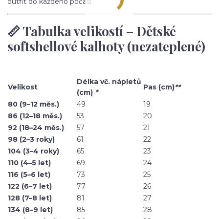
outfit do každého počasí.
📏 Tabulka velikostí – Dětské
softshellové kalhoty (nezateplené)
Délka vč. nápletů
Velikost
Pas (cm)
**
(cm)
*
80 (9–12 měs.)
49
19
86 (12–18 měs.)
53
20
92 (18–24 měs.)
57
21
98 (2–3 roky)
61
22
104 (3–4 roky)
65
23
110 (4–5 let)
69
24
116 (5–6 let)
73
25
122 (6–7 let)
77
26
128 (7–8 let)
81
27
134 (8–9 let)
85
28