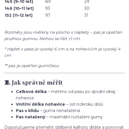
140 (9–10 let)
89
29
146 (10–11 let)
93
30
152 (11–12 let)
97
31
Rozměry jsou měřeny na plocho s náplety – pas je opatřen
pružnou gumou. Mohou se lišit ±1 cm.
* náplet v pase je vysoký 6 cm a na nohavicích je vysoký 4
cm
** pas je opatřen gumičkou
🧵 Jak správně měřit
Celková délka
– měřeno od pasu po spodní okraj
nohavice
Vnitřní délka nohavice
– od rozkroku dolů
Pas v klidu
– guma nenatažená
Pas natažený
– maximální roztažení gumy
Doporučujeme přeměřit oblíbené kalhoty dítěte a porovnat