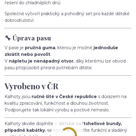
řešení do chladnějších dnů
Společně vytvoří praktický a pohodlný set pro každé dětské
dobrodružství.
🔧 Úprava pasu
V pase je
pružná guma
, kterou je možné
jednoduše
zkrátit nebo povolit
.
V
nápletu je nenápadný otvor
, díky kterému lze obvod
pasu přizpůsobit přesně potřebám dítěte.
Vyrobeno v ČR
Kalhoty jsou
ručně šité v České republice
s důrazem na
kvalitu zpracování, funkčnost a dlouhou životnost.
Podporujete tak lokální výrobu a poctivé řemeslo.
Kalhoty skvěle doplníte o
dětské softshellové bundy,
případně kabátky
, se kterými vytvoříte funkční a sladěný