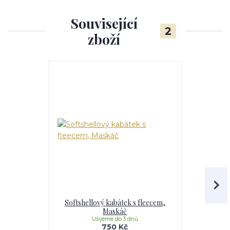
Související
2
zboží
Softshellový kabátek s fleecem,
Softshell
Maskáč
Li
Ušijeme do 3 dnů
U
750 Kč