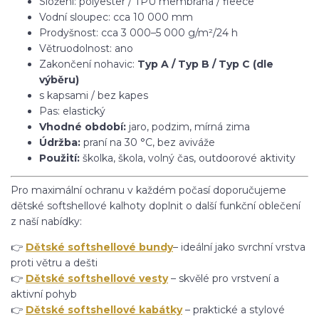
Složení: polyester / TPU membrána / fleece
Vodní sloupec: cca 10 000 mm
Prodyšnost: cca 3 000–5 000 g/m²/24 h
Větruodolnost: ano
Zakončení nohavic:
Typ A / Typ B / Typ C (dle
výběru)
s kapsami / bez kapes
Pas: elastický
Vhodné období:
jaro, podzim, mírná zima
Údržba:
praní na 30 °C, bez aviváže
Použití:
školka, škola, volný čas, outdoorové aktivity
Pro maximální ochranu v každém počasí doporučujeme
dětské softshellové kalhoty doplnit o další funkční oblečení
z naší nabídky:
👉
Dětské softshellové bundy
– ideální jako svrchní vrstva
proti větru a dešti
👉
Dětské softshellové vesty
– skvělé pro vrstvení a
aktivní pohyb
👉
Dětské softshellové kabátky
– praktické a stylové