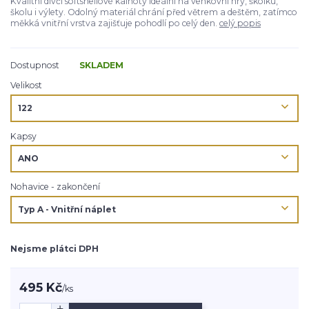
Kvalitní dívčí softshellové kalhoty ideální na venkovní hry, školku,
školu i výlety. Odolný materiál chrání před větrem a deštěm, zatímco
měkká vnitřní vrstva zajišťuje pohodlí po celý den.
celý popis
Dostupnost
SKLADEM
Velikost
Kapsy
Nohavice - zakončení
Nejsme plátci DPH
495 Kč
/
ks