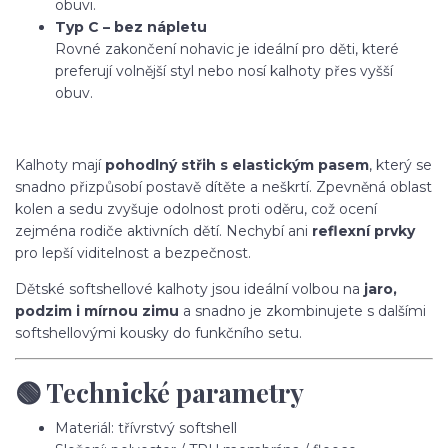
obuvi.
Typ C – bez nápletu
Rovné zakončení nohavic je ideální pro děti, které
preferují volnější styl nebo nosí kalhoty přes vyšší
obuv.
Kalhoty mají
pohodlný střih s elastickým pasem
, který se
snadno přizpůsobí postavě dítěte a neškrtí. Zpevněná oblast
kolen a sedu zvyšuje odolnost proti oděru, což ocení
zejména rodiče aktivních dětí. Nechybí ani
reflexní prvky
pro lepší viditelnost a bezpečnost.
Dětské softshellové kalhoty jsou ideální volbou na
jaro,
podzim i mírnou zimu
a snadno je zkombinujete s dalšími
softshellovými kousky do funkčního setu.
🟢 Technické parametry
Materiál: třívrstvý softshell