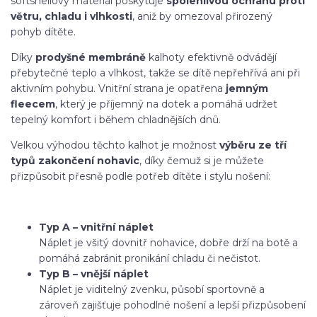
softshellový materiál poskytuje
spolehlivou ochranu proti
větru, chladu i vlhkosti
, aniž by omezoval přirozený
pohyb dítěte.
Díky
prodyšné membráně
kalhoty efektivně odvádějí
přebytečné teplo a vlhkost, takže se dítě nepřehřívá ani při
aktivním pohybu. Vnitřní strana je opatřena
jemným
fleecem
, který je příjemný na dotek a pomáhá udržet
tepelný komfort i během chladnějších dnů.
Velkou výhodou těchto kalhot je možnost
výběru ze tří
typů zakončení nohavic
, díky čemuž si je můžete
přizpůsobit přesně podle potřeb dítěte i stylu nošení:
Typ A – vnitřní náplet
Náplet je všitý dovnitř nohavice, dobře drží na botě a
pomáhá zabránit pronikání chladu či nečistot.
Typ B – vnější náplet
Náplet je viditelný zvenku, působí sportovně a
zároveň zajišťuje pohodlné nošení a lepší přizpůsobení