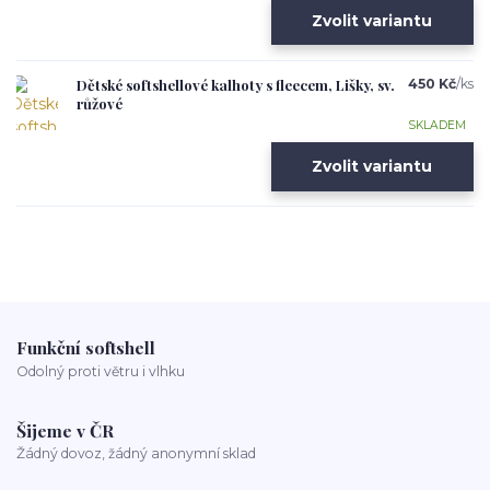
Zvolit variantu
Dětské softshellové kalhoty s fleecem, Lišky, sv.
450 Kč
/
ks
růžové
SKLADEM
Zvolit variantu
Funkční softshell
Odolný proti větru i vlhku
Šijeme v ČR
Žádný dovoz, žádný anonymní sklad