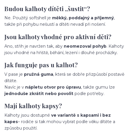
Budou kalhoty dítěti „šustit“?
Ne. Použitý softshell je
měkký, poddajný a příjemný
,
takže při pohybu nešustí a dítěti nevadí při nošení.
Jsou kalhoty vhodné pro aktivní děti?
Ano, střih je navržen tak, aby
neomezoval pohyb
. Kalhoty
jsou vhodné na hřiště, běhání, lezení i dlouhé procházky.
Jak funguje pas u kalhot?
V pase je
pružná guma
, která se dobře přizpůsobí postavě
dítěte.
Navíc je v
nápletu otvor pro úpravu
, takže gumu lze
jednoduše zkrátit nebo povolit
podle potřeby.
Mají kalhoty kapsy?
Kalhoty jsou dostupné
ve variantě s kapsami i bez
kapes
– rodiče si tak mohou vybrat podle věku dítěte a
způsobu použití.