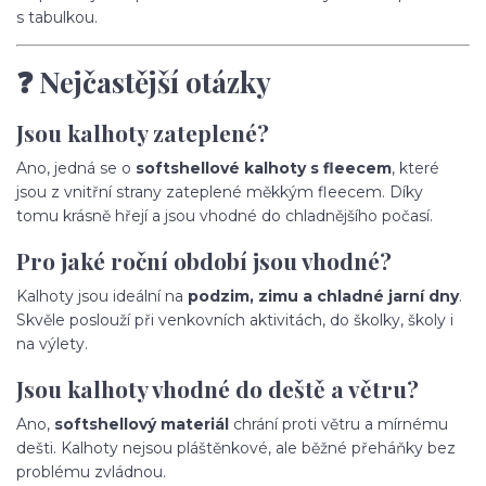
s tabulkou.
❓ Nejčastější otázky
Jsou kalhoty zateplené?
Ano, jedná se o
softshellové kalhoty s fleecem
, které
jsou z vnitřní strany zateplené měkkým fleecem. Díky
tomu krásně hřejí a jsou vhodné do chladnějšího počasí.
Pro jaké roční období jsou vhodné?
Kalhoty jsou ideální na
podzim, zimu a chladné jarní dny
.
Skvěle poslouží při venkovních aktivitách, do školky, školy i
na výlety.
Jsou kalhoty vhodné do deště a větru?
Ano,
softshellový materiál
chrání proti větru a mírnému
dešti. Kalhoty nejsou pláštěnkové, ale běžné přeháňky bez
problému zvládnou.