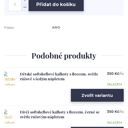
Přidat do košíku
Kapsy:
ANO
Podobné produkty
Dětské softshellové kalhoty s fleecem, světle
350 Kč
/
ks
růžové s šedým nápletem
SKLADEM
Zvolit variantu
Dívčí softshellové kalhoty s fleecem, černé se
350 Kč
/
ks
světle růžovým nápletem
SKLADEM