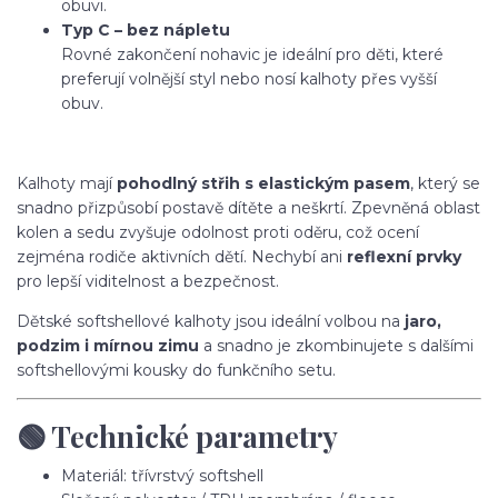
obuvi.
Typ C – bez nápletu
Rovné zakončení nohavic je ideální pro děti, které
preferují volnější styl nebo nosí kalhoty přes vyšší
obuv.
Kalhoty mají
pohodlný střih s elastickým pasem
, který se
snadno přizpůsobí postavě dítěte a neškrtí. Zpevněná oblast
kolen a sedu zvyšuje odolnost proti oděru, což ocení
zejména rodiče aktivních dětí. Nechybí ani
reflexní prvky
pro lepší viditelnost a bezpečnost.
Dětské softshellové kalhoty jsou ideální volbou na
jaro,
podzim i mírnou zimu
a snadno je zkombinujete s dalšími
softshellovými kousky do funkčního setu.
🟢 Technické parametry
Materiál: třívrstvý softshell