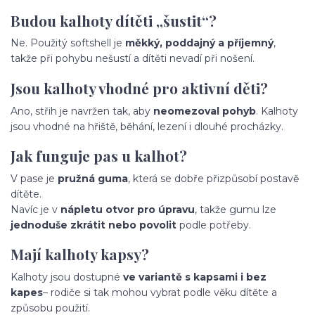
Budou kalhoty dítěti „šustit“?
Ne. Použitý softshell je
měkký, poddajný a příjemný
,
takže při pohybu nešustí a dítěti nevadí při nošení.
Jsou kalhoty vhodné pro aktivní děti?
Ano, střih je navržen tak, aby
neomezoval pohyb
. Kalhoty
jsou vhodné na hřiště, běhání, lezení i dlouhé procházky.
Jak funguje pas u kalhot?
V pase je
pružná guma
, která se dobře přizpůsobí postavě
dítěte.
Navíc je v
nápletu otvor pro úpravu
, takže gumu lze
jednoduše zkrátit nebo povolit
podle potřeby.
Mají kalhoty kapsy?
Kalhoty jsou dostupné
ve variantě s kapsami i bez
kapes
– rodiče si tak mohou vybrat podle věku dítěte a
způsobu použití.