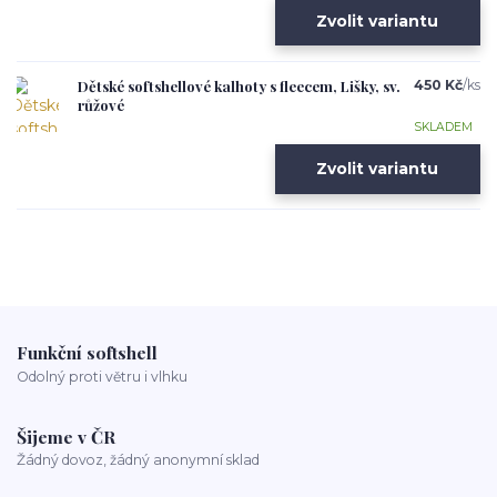
Zvolit variantu
Dětské softshellové kalhoty s fleecem, Lišky, sv.
450 Kč
/
ks
růžové
SKLADEM
Zvolit variantu
Funkční softshell
Odolný proti větru i vlhku
Šijeme v ČR
Žádný dovoz, žádný anonymní sklad