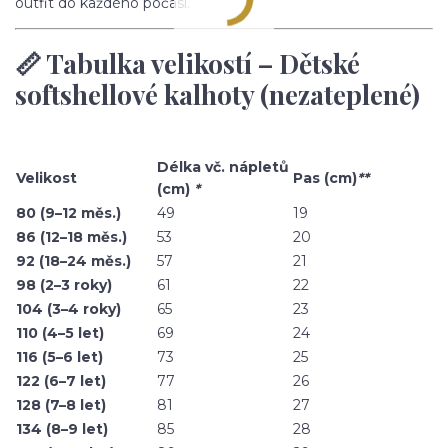
outfit do každého počasí.
📏 Tabulka velikostí – Dětské
softshellové kalhoty (nezateplené)
Délka vč. nápletů
Velikost
Pas (cm)
**
(cm)
*
80 (9–12 měs.)
49
19
86 (12–18 měs.)
53
20
92 (18–24 měs.)
57
21
98 (2–3 roky)
61
22
104 (3–4 roky)
65
23
110 (4–5 let)
69
24
116 (5–6 let)
73
25
122 (6–7 let)
77
26
128 (7–8 let)
81
27
134 (8–9 let)
85
28