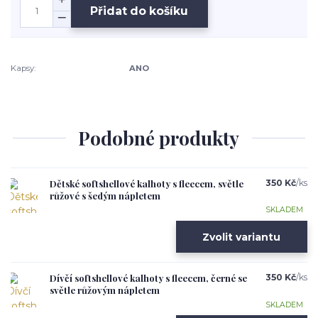
Přidat do košíku
Kapsy:
ANO
Podobné produkty
Dětské softshellové kalhoty s fleecem, světle
350 Kč
/
ks
růžové s šedým nápletem
SKLADEM
Zvolit variantu
Dívčí softshellové kalhoty s fleecem, černé se
350 Kč
/
ks
světle růžovým nápletem
SKLADEM