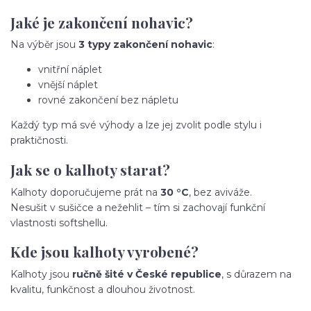
Jaké je zakončení nohavic?
Na výběr jsou
3 typy zakončení nohavic
:
vnitřní náplet
vnější náplet
rovné zakončení bez nápletu
Každý typ má své výhody a lze jej zvolit podle stylu i
praktičnosti.
Jak se o kalhoty starat?
Kalhoty doporučujeme prát na
30 °C
, bez aviváže.
Nesušit v sušičce a nežehlit – tím si zachovají funkční
vlastnosti softshellu.
Kde jsou kalhoty vyrobené?
Kalhoty jsou
ručně šité v České republice
, s důrazem na
kvalitu, funkčnost a dlouhou životnost.