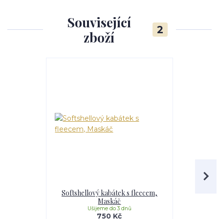
Související
2
zboží
Softshellový kabátek s fleecem,
Softshell
Maskáč
Li
Ušijeme do 3 dnů
U
750 Kč