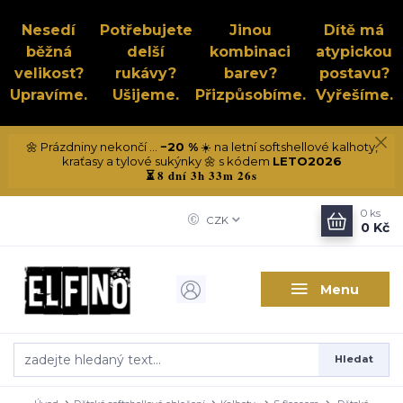
Nesedí
Potřebujete
Jinou
Dítě má
běžná
delší
kombinaci
atypickou
velikost?
rukávy?
barev?
postavu?
Upravíme.
Ušijeme.
Přizpůsobíme.
Vyřešíme.
🌼 Prázdniny nekončí ...
−20 %
☀️ na letní softshellové kalhoty,
kraťasy a tylové sukýnky 🌼 s kódem
LETO2026
8 dní 3h 33m 25s
⏳
0
ks
CZK
0 Kč
Menu
Hledat