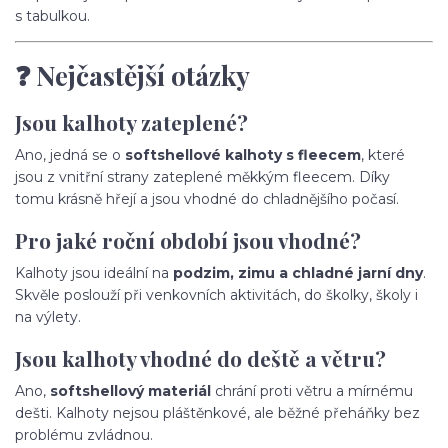
s tabulkou.
❓ Nejčastější otázky
Jsou kalhoty zateplené?
Ano, jedná se o
softshellové kalhoty s fleecem
, které
jsou z vnitřní strany zateplené měkkým fleecem. Díky
tomu krásně hřejí a jsou vhodné do chladnějšího počasí.
Pro jaké roční období jsou vhodné?
Kalhoty jsou ideální na
podzim, zimu a chladné jarní dny
.
Skvěle poslouží při venkovních aktivitách, do školky, školy i
na výlety.
Jsou kalhoty vhodné do deště a větru?
Ano,
softshellový materiál
chrání proti větru a mírnému
dešti. Kalhoty nejsou pláštěnkové, ale běžné přeháňky bez
problému zvládnou.