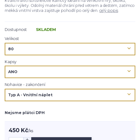
Kvalitní dívčí softshellové kalhoty ideální na venkovní hry, školku,
školu i výlety. Odolný materiál chrání před větrem a deštěm, zatímco
měkká vnitřní vrstva zajišťuje pohodlí po celý den.
celý popis
Dostupnost
SKLADEM
Velikost
Kapsy
Nohavice - zakončení
Nejsme plátci DPH
450 Kč
/
ks