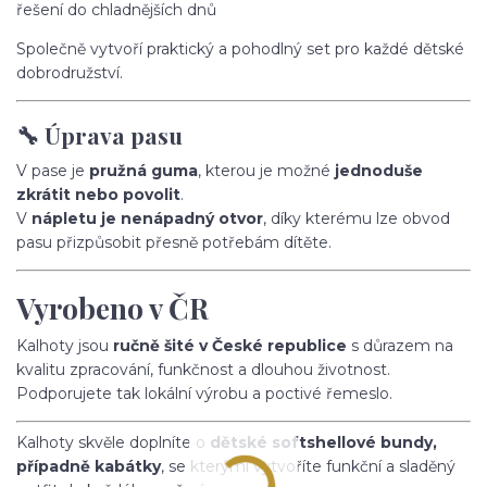
řešení do chladnějších dnů
Společně vytvoří praktický a pohodlný set pro každé dětské
dobrodružství.
🔧 Úprava pasu
V pase je
pružná guma
, kterou je možné
jednoduše
zkrátit nebo povolit
.
V
nápletu je nenápadný otvor
, díky kterému lze obvod
pasu přizpůsobit přesně potřebám dítěte.
Vyrobeno v ČR
Kalhoty jsou
ručně šité v České republice
s důrazem na
kvalitu zpracování, funkčnost a dlouhou životnost.
Podporujete tak lokální výrobu a poctivé řemeslo.
Kalhoty skvěle doplníte o
dětské softshellové bundy,
případně kabátky
, se kterými vytvoříte funkční a sladěný