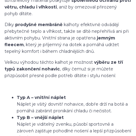
softshellový materiál poskytuje
spolehlivou ochranu proti
větru, chladu i vlhkosti
, aniž by omezoval přirozený
pohyb dítěte.
Díky
prodyšné membráně
kalhoty efektivně odvádějí
přebytečné teplo a vlhkost, takže se dítě nepřehřívá ani při
aktivním pohybu. Vnitřní strana je opatřena
jemným
fleecem
, který je příjemný na dotek a pomáhá udržet
tepelný komfort i během chladnějších dnů.
Velkou výhodou těchto kalhot je možnost
výběru ze tří
typů zakončení nohavic
, díky čemuž si je můžete
přizpůsobit přesně podle potřeb dítěte i stylu nošení:
Typ A – vnitřní náplet
Náplet je všitý dovnitř nohavice, dobře drží na botě a
pomáhá zabránit pronikání chladu či nečistot.
Typ B – vnější náplet
Náplet je viditelný zvenku, působí sportovně a
zároveň zajišťuje pohodlné nošení a lepší přizpůsobení