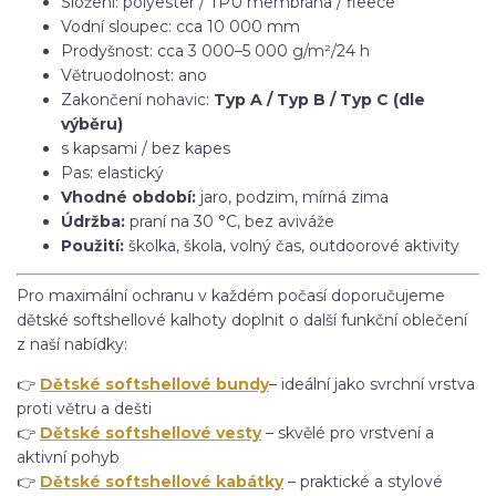
Složení: polyester / TPU membrána / fleece
Vodní sloupec: cca 10 000 mm
Prodyšnost: cca 3 000–5 000 g/m²/24 h
Větruodolnost: ano
Zakončení nohavic:
Typ A / Typ B / Typ C (dle
výběru)
s kapsami / bez kapes
Pas: elastický
Vhodné období:
jaro, podzim, mírná zima
Údržba:
praní na 30 °C, bez aviváže
Použití:
školka, škola, volný čas, outdoorové aktivity
Pro maximální ochranu v každém počasí doporučujeme
dětské softshellové kalhoty doplnit o další funkční oblečení
z naší nabídky:
👉
Dětské softshellové bundy
– ideální jako svrchní vrstva
proti větru a dešti
👉
Dětské softshellové vesty
– skvělé pro vrstvení a
aktivní pohyb
👉
Dětské softshellové kabátky
– praktické a stylové