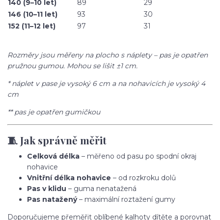
140 (9–10 let)
89
29
146 (10–11 let)
93
30
152 (11–12 let)
97
31
Rozměry jsou měřeny na plocho s náplety – pas je opatřen
pružnou gumou. Mohou se lišit ±1 cm.
* náplet v pase je vysoký 6 cm a na nohavicích je vysoký 4
cm
** pas je opatřen gumičkou
🧵 Jak správně měřit
Celková délka
– měřeno od pasu po spodní okraj
nohavice
Vnitřní délka nohavice
– od rozkroku dolů
Pas v klidu
– guma nenatažená
Pas natažený
– maximální roztažení gumy
Doporučujeme přeměřit oblíbené kalhoty dítěte a porovnat