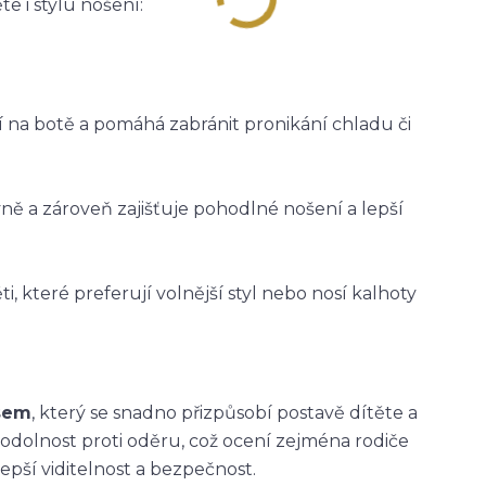
e i stylu nošení:
ží na botě a pomáhá zabránit pronikání chladu či
vně a zároveň zajišťuje pohodlné nošení a lepší
i, které preferují volnější styl nebo nosí kalhoty
asem
, který se snadno přizpůsobí postavě dítěte a
 odolnost proti oděru, což ocení zejména rodiče
epší viditelnost a bezpečnost.