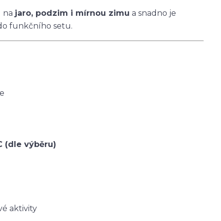
u na
jaro, podzim i mírnou zimu
a snadno je
do funkčního setu.
ce
C (dle výběru)
é aktivity