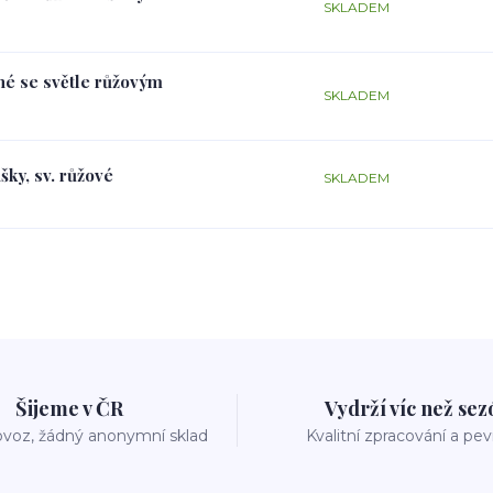
SKLADEM
rné se světle růžovým
SKLADEM
šky, sv. růžové
SKLADEM
Šijeme v ČR
Vydrží víc než se
voz, žádný anonymní sklad
Kvalitní zpracování a pe