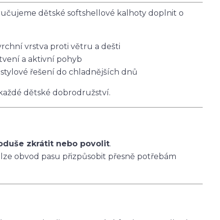
čujeme dětské softshellové kalhoty doplnit o
vrchní vrstva proti větru a dešti
tvení a aktivní pohyb
 stylové řešení do chladnějších dnů
 každé dětské dobrodružství.
oduše zkrátit nebo povolit
.
 lze obvod pasu přizpůsobit přesně potřebám