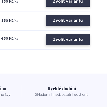
Zvolit variantu
350 Kč
/
ks
Zvolit variantu
350 Kč
/
ks
450 Kč
/
ks
Zvolit variantu
zónu
Rychlé dodání
vné švy
Skladem ihned, ostatní do 3 dnů