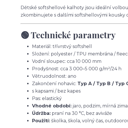
Dětské softshellové kalhoty jsou ideální volbo
zkombinujete s dalšími softshellovými kousky 
🟢 Technické parametry
Materiál: třívrstvý softshell
Složení: polyester / TPU membrána / flee
Vodní sloupec: cca 10 000 mm
Prodyšnost: cca 3 000–5 000 g/m²/24 h
Větruodolnost: ano
Zakončení nohavic:
Typ A / Typ B / Typ 
s kapsami / bez kapes
Pas: elastický
Vhodné období:
jaro, podzim, mírná zima
Údržba:
praní na 30 °C, bez aviváže
Použití:
školka, škola, volný čas, outdoorov