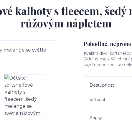
ové kalhoty s fleecem, šedý 
růžovým nápletem
Pohodlné, nepromok
Kvalitní dívčí softshello
Odolný materiál chrání
zajišťuje pohodlí po cel
Dostupnost
Velikost
Kapsy