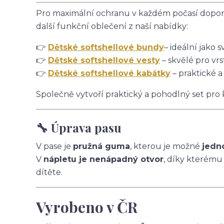
Pro maximální ochranu v každém počasí doporu
další funkční oblečení z naší nabídky:
👉
Dětské softshellové bundy
– ideální jako s
👉
Dětské softshellové vesty
– skvělé pro vrs
👉
Dětské softshellové kabátky
– praktické a
Společně vytvoří praktický a pohodlný set pro
🔧 Úprava pasu
V pase je
pružná guma
, kterou je možné
jedn
V
nápletu je nenápadný otvor
, díky kterému
dítěte.
Vyrobeno v ČR