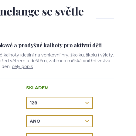
melange se světle
avé a prodyšné kalhoty pro aktivní děti
vé kalhoty ideální na venkovní hry, školku, školu i výlety.
 před větrem a deštěm, zatímco měkká vnitřní vrstva
ý den.
celý popis
SKLADEM