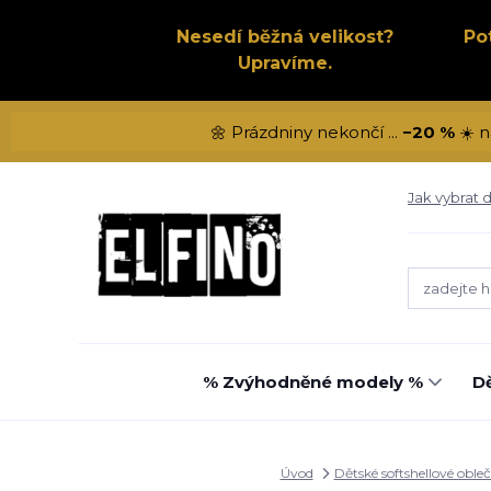
Nesedí běžná velikost?
Po
Upravíme.
🌼 Prázdniny nekončí ...
−20 %
☀️ n
Jak vybrat d
% Zvýhodněné modely %
Dě
Úvod
Dětské softshellové obleč