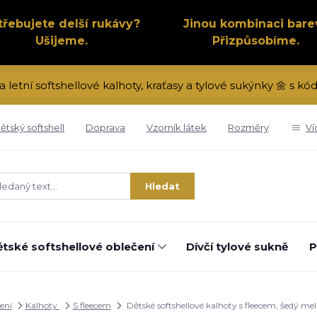
třebujete delší rukávy?
Jinou kombinaci bare
Ušijeme.
Přizpůsobíme.
a letní softshellové kalhoty, kraťasy a tylové sukýnky 🌼 s 
ětský softshell
Doprava
Vzorník látek
Rozměry
Ví
Hledat
tské softshellové oblečení
Dívčí tylové sukně
P
ení
Kalhoty
S fleecem
Dětské softshellové kalhoty s fleecem, šedý m