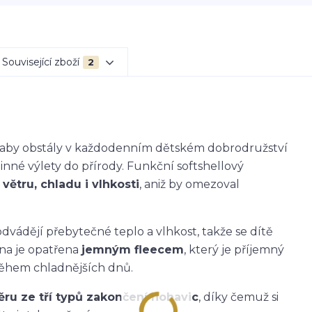
Související zboží
2
k, aby obstály v každodenním dětském dobrodružství
dinné výlety do přírody. Funkční softshellový
větru, chladu i vlhkosti
, aniž by omezoval
dvádějí přebytečné teplo a vlhkost, takže se dítě
ana je opatřena
jemným fleecem
, který je příjemný
během chladnějších dnů.
ěru ze tří typů zakončení nohavic
, díky čemuž si