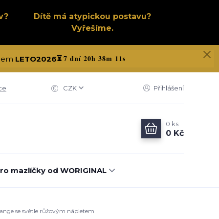
v?
Dítě má atypickou postavu?
Vyřešíme.
7 dní 20h 38m 10s
kódem
LETO2026
⏳
ce
CZK
Přihlášení
0
ks
0 Kč
ro mazlíčky od WORIGINAL
elange se světle růžovým nápletem