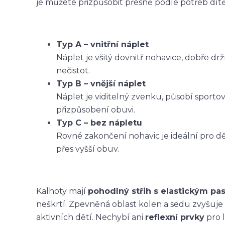
je můžete přizpůsobit přesně podle potřeb dítět
Typ A – vnitřní náplet
Náplet je všitý dovnitř nohavice, dobře dr
nečistot.
Typ B – vnější náplet
Náplet je viditelný zvenku, působí sporto
přizpůsobení obuvi.
Typ C – bez nápletu
Rovné zakončení nohavic je ideální pro dět
přes vyšší obuv.
Kalhoty mají
pohodlný střih s elastickým p
neškrtí. Zpevněná oblast kolen a sedu zvyšuje
aktivních dětí. Nechybí ani
reflexní prvky
pro l