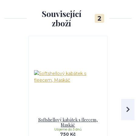
Související
2
zboží
Softshellový kabátek s fleecem,
Softshell
Maskáč
Li
Ušijeme do 3 dnů
U
750 Kč