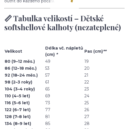
outfit do každého počasí.
📏 Tabulka velikostí – Dětské
softshellové kalhoty (nezateplené)
Délka vč. nápletů
Velikost
Pas (cm)
**
(cm)
*
80 (9–12 měs.)
49
19
86 (12–18 měs.)
53
20
92 (18–24 měs.)
57
21
98 (2–3 roky)
61
22
104 (3–4 roky)
65
23
110 (4–5 let)
69
24
116 (5–6 let)
73
25
122 (6–7 let)
77
26
128 (7–8 let)
81
27
134 (8–9 let)
85
28