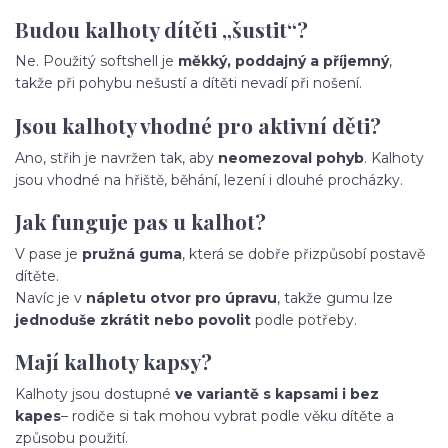
Budou kalhoty dítěti „šustit“?
Ne. Použitý softshell je
měkký, poddajný a příjemný
,
takže při pohybu nešustí a dítěti nevadí při nošení.
Jsou kalhoty vhodné pro aktivní děti?
Ano, střih je navržen tak, aby
neomezoval pohyb
. Kalhoty
jsou vhodné na hřiště, běhání, lezení i dlouhé procházky.
Jak funguje pas u kalhot?
V pase je
pružná guma
, která se dobře přizpůsobí postavě
dítěte.
Navíc je v
nápletu otvor pro úpravu
, takže gumu lze
jednoduše zkrátit nebo povolit
podle potřeby.
Mají kalhoty kapsy?
Kalhoty jsou dostupné
ve variantě s kapsami i bez
kapes
– rodiče si tak mohou vybrat podle věku dítěte a
způsobu použití.