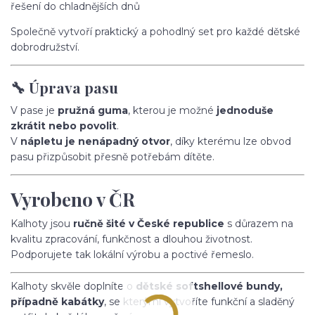
řešení do chladnějších dnů
Společně vytvoří praktický a pohodlný set pro každé dětské
dobrodružství.
🔧 Úprava pasu
V pase je
pružná guma
, kterou je možné
jednoduše
zkrátit nebo povolit
.
V
nápletu je nenápadný otvor
, díky kterému lze obvod
pasu přizpůsobit přesně potřebám dítěte.
Vyrobeno v ČR
Kalhoty jsou
ručně šité v České republice
s důrazem na
kvalitu zpracování, funkčnost a dlouhou životnost.
Podporujete tak lokální výrobu a poctivé řemeslo.
Kalhoty skvěle doplníte o
dětské softshellové bundy,
případně kabátky
, se kterými vytvoříte funkční a sladěný