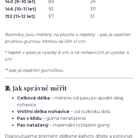
140 (9–10 let)
89
29
146 (10–11 let)
93
30
152 (11–12 let)
97
31
Rozměry jsou měřeny na plocho s náplety – pas je opatřen
pružnou gumou. Mohou se lišit ±1 cm.
* náplet v pase je vysoký 6 cm a na nohavicích je vysoký 4
cm
** pas je opatřen gumičkou
🧵 Jak správně měřit
Celková délka
– měřeno od pasu po spodní okraj
nohavice
Vnitřní délka nohavice
– od rozkroku dolů
Pas v klidu
– guma nenatažená
Pas natažený
– maximální roztažení gumy
Doporučujeme přeměřit oblíbené kalhoty dítěte a porovnat