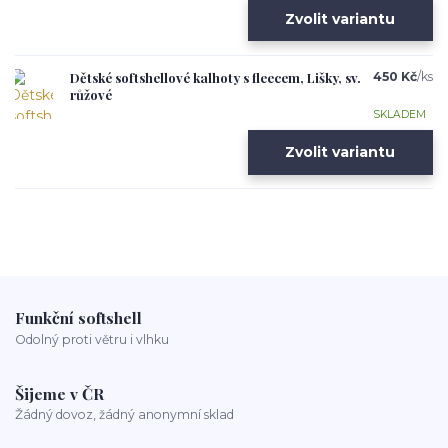
Zvolit variantu
Dětské softshellové kalhoty s fleecem, Lišky, sv.
450 Kč
/
ks
růžové
SKLADEM
Zvolit variantu
Funkční softshell
Odolný proti větru i vlhku
Šijeme v ČR
Žádný dovoz, žádný anonymní sklad