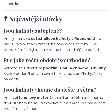
s tabulkou.
❓ Nejčastější otázky
Jsou kalhoty zateplené?
Ano, jedná se o
softshellové kalhoty s fleecem
, které
jsou z vnitřní strany zateplené měkkým fleecem. Díky
tomu krásně hřejí a jsou vhodné do chladnějšího počasí.
Pro jaké roční období jsou vhodné?
Kalhoty jsou ideální na
podzim, zimu a chladné jarní dny
.
Skvěle poslouží při venkovních aktivitách, do školky, školy i
na výlety.
Jsou kalhoty vhodné do deště a větru?
Ano,
softshellový materiál
chrání proti větru a mírnému
dešti. Kalhoty nejsou pláštěnkové, ale běžné přeháňky bez
problému zvládnou.