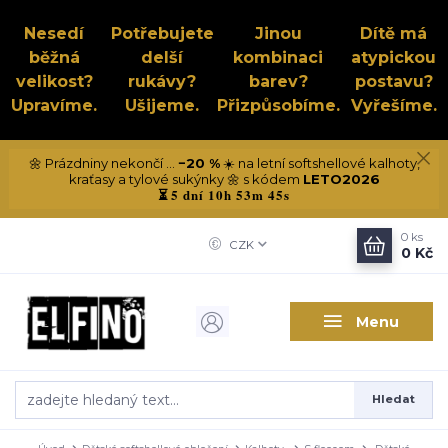
Nesedí
Potřebujete
Jinou
Dítě má
běžná
delší
kombinaci
atypickou
velikost?
rukávy?
barev?
postavu?
Upravíme.
Ušijeme.
Přizpůsobíme.
Vyřešíme.
🌼 Prázdniny nekončí ...
−20 %
☀️ na letní softshellové kalhoty,
kraťasy a tylové sukýnky 🌼 s kódem
LETO2026
5 dní 10h 53m 44s
⏳
0
ks
CZK
0 Kč
Menu
Hledat