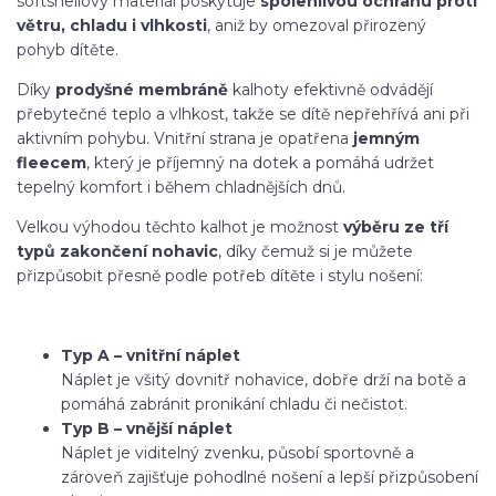
softshellový materiál poskytuje
spolehlivou ochranu proti
větru, chladu i vlhkosti
, aniž by omezoval přirozený
pohyb dítěte.
Díky
prodyšné membráně
kalhoty efektivně odvádějí
přebytečné teplo a vlhkost, takže se dítě nepřehřívá ani při
aktivním pohybu. Vnitřní strana je opatřena
jemným
fleecem
, který je příjemný na dotek a pomáhá udržet
tepelný komfort i během chladnějších dnů.
Velkou výhodou těchto kalhot je možnost
výběru ze tří
typů zakončení nohavic
, díky čemuž si je můžete
přizpůsobit přesně podle potřeb dítěte i stylu nošení:
Typ A – vnitřní náplet
Náplet je všitý dovnitř nohavice, dobře drží na botě a
pomáhá zabránit pronikání chladu či nečistot.
Typ B – vnější náplet
Náplet je viditelný zvenku, působí sportovně a
zároveň zajišťuje pohodlné nošení a lepší přizpůsobení