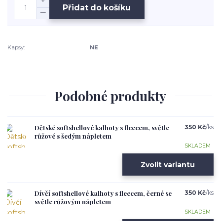
Přidat do košíku
Kapsy:
NE
Podobné produkty
Dětské softshellové kalhoty s fleecem, světle
350 Kč
/
ks
růžové s šedým nápletem
SKLADEM
Zvolit variantu
Dívčí softshellové kalhoty s fleecem, černé se
350 Kč
/
ks
světle růžovým nápletem
SKLADEM