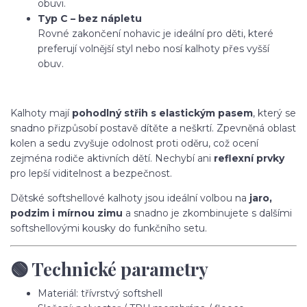
obuvi.
Typ C – bez nápletu
Rovné zakončení nohavic je ideální pro děti, které
preferují volnější styl nebo nosí kalhoty přes vyšší
obuv.
Kalhoty mají
pohodlný střih s elastickým pasem
, který se
snadno přizpůsobí postavě dítěte a neškrtí. Zpevněná oblast
kolen a sedu zvyšuje odolnost proti oděru, což ocení
zejména rodiče aktivních dětí. Nechybí ani
reflexní prvky
pro lepší viditelnost a bezpečnost.
Dětské softshellové kalhoty jsou ideální volbou na
jaro,
podzim i mírnou zimu
a snadno je zkombinujete s dalšími
softshellovými kousky do funkčního setu.
🟢 Technické parametry
Materiál: třívrstvý softshell