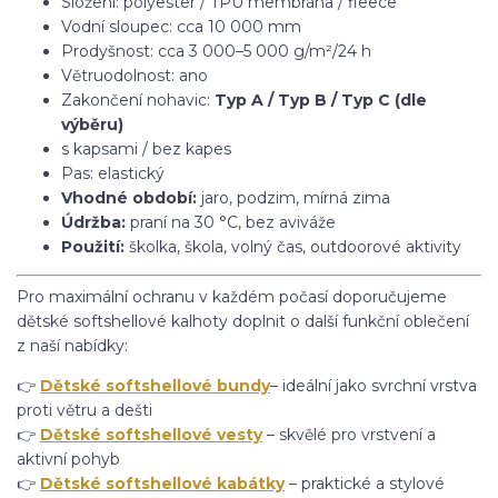
Složení: polyester / TPU membrána / fleece
Vodní sloupec: cca 10 000 mm
Prodyšnost: cca 3 000–5 000 g/m²/24 h
Větruodolnost: ano
Zakončení nohavic:
Typ A / Typ B / Typ C (dle
výběru)
s kapsami / bez kapes
Pas: elastický
Vhodné období:
jaro, podzim, mírná zima
Údržba:
praní na 30 °C, bez aviváže
Použití:
školka, škola, volný čas, outdoorové aktivity
Pro maximální ochranu v každém počasí doporučujeme
dětské softshellové kalhoty doplnit o další funkční oblečení
z naší nabídky:
👉
Dětské softshellové bundy
– ideální jako svrchní vrstva
proti větru a dešti
👉
Dětské softshellové vesty
– skvělé pro vrstvení a
aktivní pohyb
👉
Dětské softshellové kabátky
– praktické a stylové