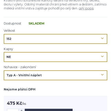
Kvalitní dívčí softshellové kalhoty ideální na venkovní hry, školku,
školu i výlety. Odolný materiál chrání před větrem a deštěm, zatímco
měkká vnitřní vrstva zajišťuje pohodlí po celý den.
celý popis
Dostupnost
SKLADEM
Velikost
Kapsy
Nohavice - zakončení
Nejsme plátci DPH
475 Kč
/
ks