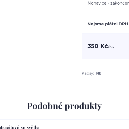
Nohavice - zakončen
Nejsme plátci DPH
350 Kč
/
ks
Kapsy:
NE
Podobné produkty
tracitové se světle