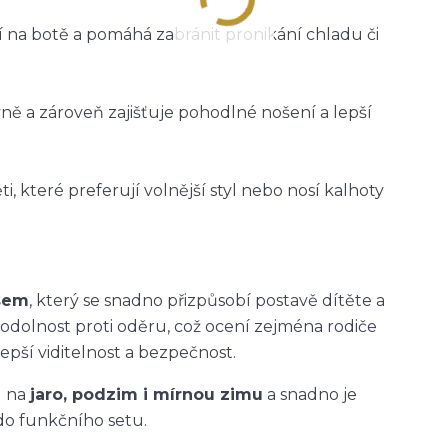
ží na botě a pomáhá zabránit pronikání chladu či
vně a zároveň zajišťuje pohodlné nošení a lepší
i, které preferují volnější styl nebo nosí kalhoty
asem
, který se snadno přizpůsobí postavě dítěte a
 odolnost proti oděru, což ocení zejména rodiče
epší viditelnost a bezpečnost.
u na
jaro, podzim i mírnou zimu
a snadno je
do funkčního setu.