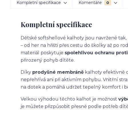
Kompletní specifikace
Komentáře
0
Kompletní specifikace
Dětské softshellové kalhoty jsou navržené ta
– od her na hřišti přes cestu do školky až po ro
materiál poskytuje
spolehlivou ochranu proti 
přirozený pohyb dítěte.
Díky
prodyšné membráně
kalhoty efektivně o
nepřehřívá ani při aktivním pohybu. Vnitřní str
na dotek a pomáhá udržet tepelný komfort i 
Velkou výhodou těchto kalhot je možnost
výb
je můžete přizpůsobit přesně podle potřeb dítět