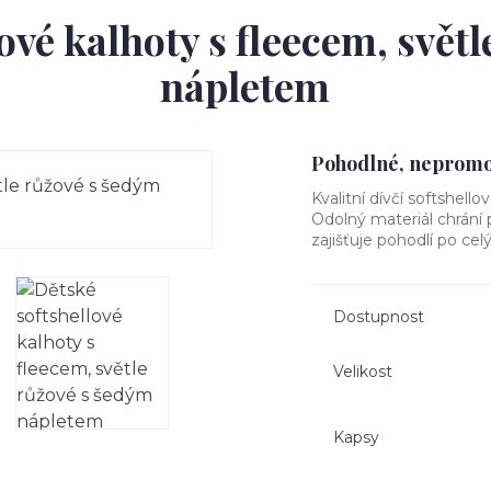
ové kalhoty s fleecem, svět
nápletem
Pohodlné, nepromok
Kvalitní dívčí softshello
Odolný materiál chrání
zajišťuje pohodlí po cel
Dostupnost
Velikost
Kapsy