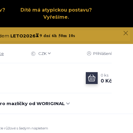
v?
Dítě má atypickou postavu?
Vyřešíme.
9 dní 6h 50m 9s
 kódem
LETO2026
⏳
ce
CZK
Přihlášení
0
ks
0 Kč
ro mazlíčky od WORIGINAL
ětle růžové s šedým nápletem