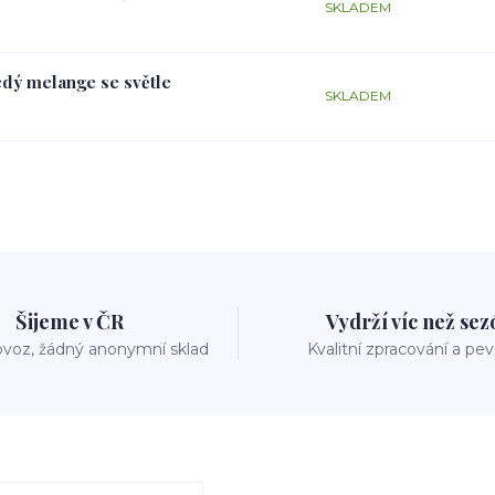
SKLADEM
edý melange se světle
SKLADEM
Šijeme v ČR
Vydrží víc než se
voz, žádný anonymní sklad
Kvalitní zpracování a pe