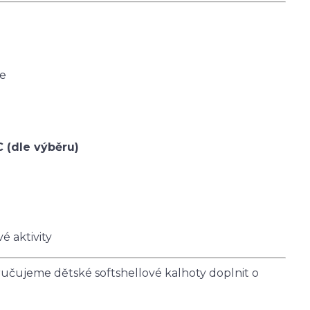
ce
C (dle výběru)
é aktivity
čujeme dětské softshellové kalhoty doplnit o