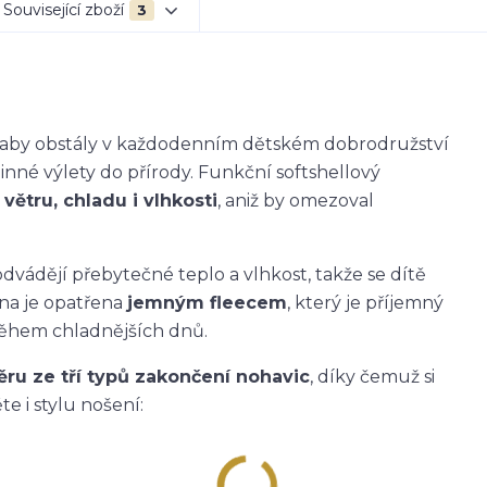
Související zboží
3
k, aby obstály v každodenním dětském dobrodružství
dinné výlety do přírody. Funkční softshellový
větru, chladu i vlhkosti
, aniž by omezoval
dvádějí přebytečné teplo a vlhkost, takže se dítě
ana je opatřena
jemným fleecem
, který je příjemný
během chladnějších dnů.
ěru ze tří typů zakončení nohavic
, díky čemuž si
e i stylu nošení: