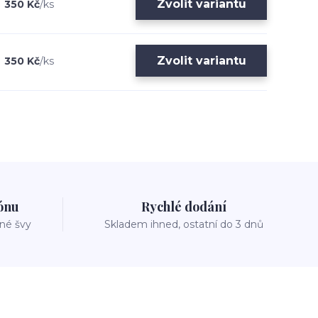
Zvolit variantu
350 Kč
/
ks
Zvolit variantu
350 Kč
/
ks
zónu
Rychlé dodání
vné švy
Skladem ihned, ostatní do 3 dnů