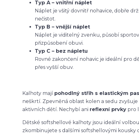
Typ A – vnitřní náplet
Náplet je všitý dovnitř nohavice, dobře dr
nečistot.
Typ B – vnější náplet
Náplet je viditelný zvenku, působí sporto
přizpůsobení obuvi.
Typ C – bez nápletu
Rovné zakončení nohavic je ideální pro dět
přes vyšší obuv.
Kalhoty mají
pohodlný střih s elastickým p
neškrtí. Zpevněná oblast kolen a sedu zvyšuje
aktivních dětí. Nechybí ani
reflexní prvky
pro l
Dětské softshellové kalhoty jsou ideální volbo
zkombinujete s dalšími softshellovými kousky 