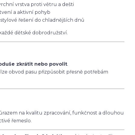
vrchní vrstva proti větru a dešti
tvení a aktivní pohyb
 stylové řešení do chladnějších dnů
 každé dětské dobrodružství.
oduše zkrátit nebo povolit
.
 lze obvod pasu přizpůsobit přesně potřebám
ůrazem na kvalitu zpracování, funkčnost a dlouhou
ctivé řemeslo.