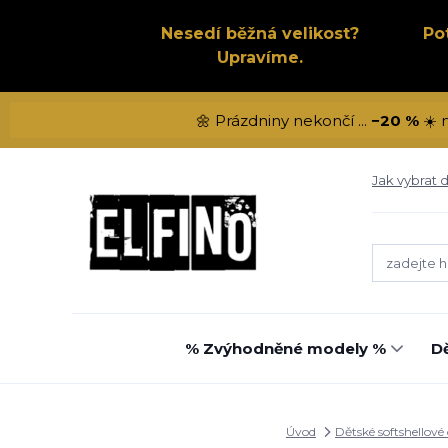
Nesedí běžná velikost?
Po
Upravíme.
🌼 Prázdniny nekončí ...
−20 %
☀️ 
Jak vybrat d
% Zvýhodněné modely %
Dě
Úvod
Dětské softshellové