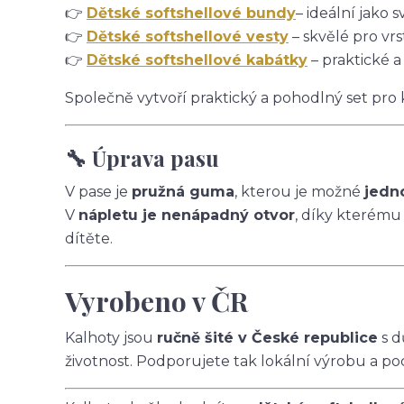
👉
Dětské softshellové bundy
– ideální jako s
👉
Dětské softshellové vesty
– skvělé pro vrs
👉
Dětské softshellové kabátky
– praktické a
Společně vytvoří praktický a pohodlný set pro
🔧 Úprava pasu
V pase je
pružná guma
, kterou je možné
jedn
V
nápletu je nenápadný otvor
, díky kterému
dítěte.
Vyrobeno v ČR
Kalhoty jsou
ručně šité v České republice
s d
životnost. Podporujete tak lokální výrobu a po