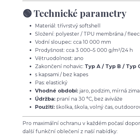
🟢 Technické parametry
Materiál: třívrstvý softshell
Složení: polyester / TPU membrána / flee
Vodní sloupec: cca 10 000 mm
Prodyšnost: cca 3 000–5 000 g/m²/24 h
Větruodolnost: ano
Zakončení nohavic:
Typ A / Typ B / Typ 
s kapsami / bez kapes
Pas: elastický
Vhodné období:
jaro, podzim, mírná zima
Údržba:
praní na 30 °C, bez aviváže
Použití:
školka, škola, volný čas, outdoorov
Pro maximální ochranu v každém počasí doporu
další funkční oblečení z naší nabídky: