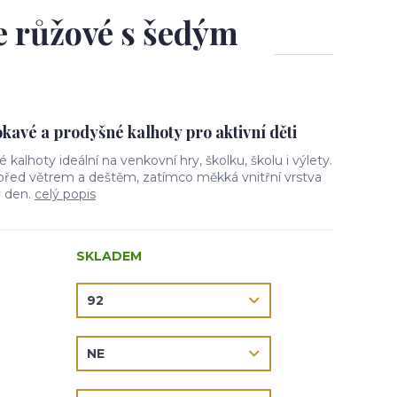
le růžové s šedým
avé a prodyšné kalhoty pro aktivní děti
vé kalhoty ideální na venkovní hry, školku, školu i výlety.
 před větrem a deštěm, zatímco měkká vnitřní vrstva
ý den.
celý popis
SKLADEM