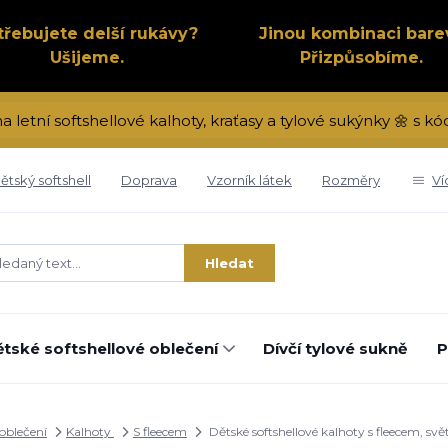
třebujete delší rukávy?
Jinou kombinaci bare
Ušijeme.
Přizpůsobíme.
na letní softshellové kalhoty, kraťasy a tylové sukýnky 🌼 s
ětský softshell
Doprava
Vzorník látek
Rozměry
Ví
Hledat
tské softshellové oblečení
Dívčí tylové sukně
P
 oblečení
Kalhoty
S fleecem
Dětské softshellové kalhoty s fleecem, sv