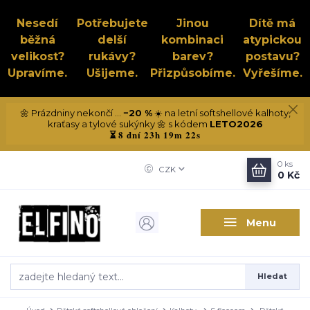
Nesedí
Potřebujete
Jinou
Dítě má
běžná
delší
kombinaci
atypickou
velikost?
rukávy?
barev?
postavu?
Upravíme.
Ušijeme.
Přizpůsobíme.
Vyřešíme.
🌼 Prázdniny nekončí ...
−20 %
☀️ na letní softshellové kalhoty,
kraťasy a tylové sukýnky 🌼 s kódem
LETO2026
8 dní 23h 19m 21s
⏳
0
ks
CZK
0 Kč
Menu
Hledat