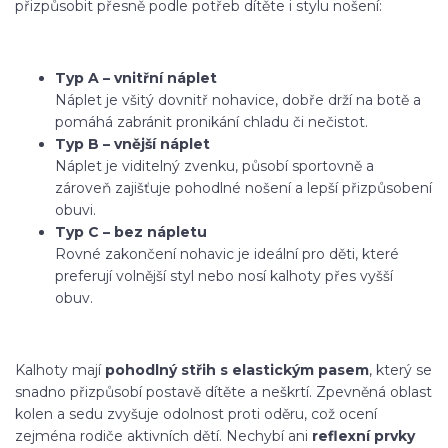
přizpůsobit přesně podle potřeb dítěte i stylu nošení:
Typ A – vnitřní náplet
Náplet je všitý dovnitř nohavice, dobře drží na botě a
pomáhá zabránit pronikání chladu či nečistot.
Typ B – vnější náplet
Náplet je viditelný zvenku, působí sportovně a
zároveň zajišťuje pohodlné nošení a lepší přizpůsobení
obuvi.
Typ C – bez nápletu
Rovné zakončení nohavic je ideální pro děti, které
preferují volnější styl nebo nosí kalhoty přes vyšší
obuv.
Kalhoty mají
pohodlný střih s elastickým pasem
, který se
snadno přizpůsobí postavě dítěte a neškrtí. Zpevněná oblast
kolen a sedu zvyšuje odolnost proti oděru, což ocení
zejména rodiče aktivních dětí. Nechybí ani
reflexní prvky