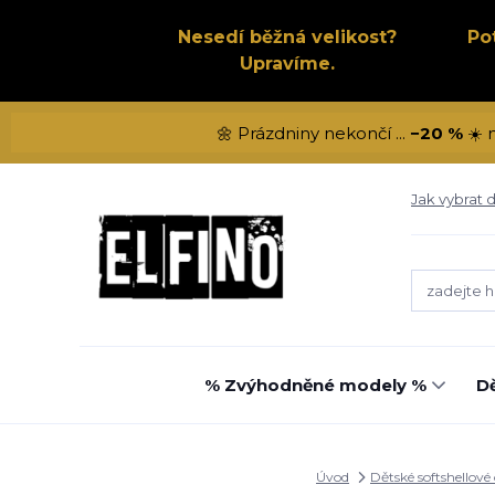
Nesedí běžná velikost?
Po
Upravíme.
🌼 Prázdniny nekončí ...
−20 %
☀️ 
Jak vybrat d
% Zvýhodněné modely %
Dě
Úvod
Dětské softshellové