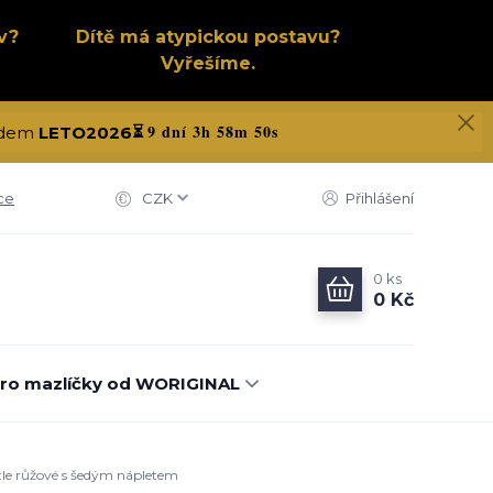
v?
Dítě má atypickou postavu?
Vyřešíme.
9 dní 3h 58m 49s
kódem
LETO2026
⏳
ce
CZK
Přihlášení
0
ks
0 Kč
ro mazlíčky od WORIGINAL
ětle růžové s šedým nápletem