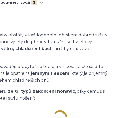
Související zboží
3
k, aby obstály v každodenním dětském dobrodružství
dinné výlety do přírody. Funkční softshellový
větru, chladu i vlhkosti
, aniž by omezoval
dvádějí přebytečné teplo a vlhkost, takže se dítě
ana je opatřena
jemným fleecem
, který je příjemný
během chladnějších dnů.
ěru ze tří typů zakončení nohavic
, díky čemuž si
e i stylu nošení: