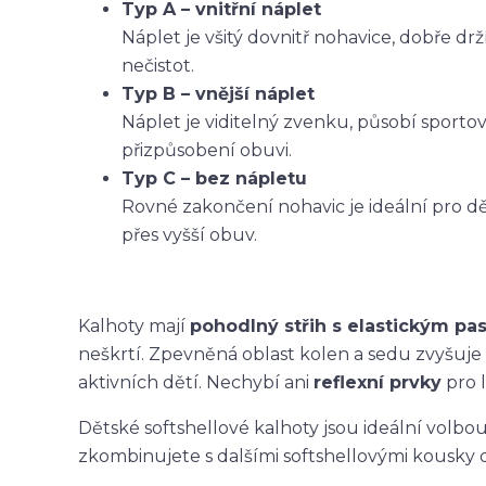
Typ A – vnitřní náplet
Náplet je všitý dovnitř nohavice, dobře dr
nečistot.
Typ B – vnější náplet
Náplet je viditelný zvenku, působí sporto
přizpůsobení obuvi.
Typ C – bez nápletu
Rovné zakončení nohavic je ideální pro dět
přes vyšší obuv.
Kalhoty mají
pohodlný střih s elastickým p
neškrtí. Zpevněná oblast kolen a sedu zvyšuje
aktivních dětí. Nechybí ani
reflexní prvky
pro l
Dětské softshellové kalhoty jsou ideální volbo
zkombinujete s dalšími softshellovými kousky 