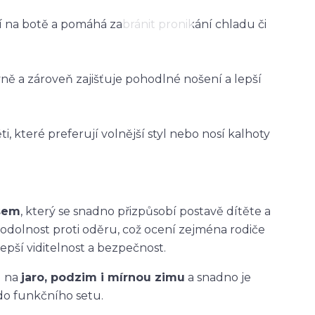
ží na botě a pomáhá zabránit pronikání chladu či
vně a zároveň zajišťuje pohodlné nošení a lepší
i, které preferují volnější styl nebo nosí kalhoty
asem
, který se snadno přizpůsobí postavě dítěte a
 odolnost proti oděru, což ocení zejména rodiče
epší viditelnost a bezpečnost.
u na
jaro, podzim i mírnou zimu
a snadno je
do funkčního setu.