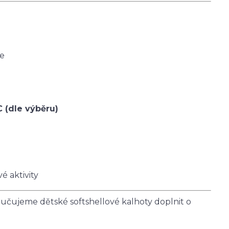
ce
C (dle výběru)
é aktivity
čujeme dětské softshellové kalhoty doplnit o