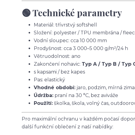
🟢 Technické parametry
Materiál: třívrstvý softshell
Složení: polyester / TPU membrána / flee
Vodní sloupec: cca 10 000 mm
Prodyšnost: cca 3 000–5 000 g/m²/24 h
Větruodolnost: ano
Zakončení nohavic:
Typ A / Typ B / Typ 
s kapsami / bez kapes
Pas: elastický
Vhodné období:
jaro, podzim, mírná zima
Údržba:
praní na 30 °C, bez aviváže
Použití:
školka, škola, volný čas, outdoorov
Pro maximální ochranu v každém počasí doporu
další funkční oblečení z naší nabídky: