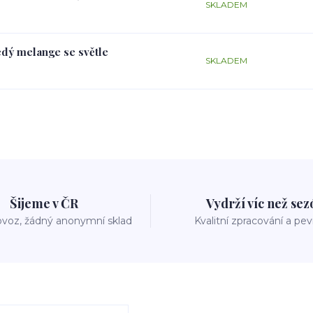
SKLADEM
edý melange se světle
SKLADEM
Šijeme v ČR
Vydrží víc než se
voz, žádný anonymní sklad
Kvalitní zpracování a pe