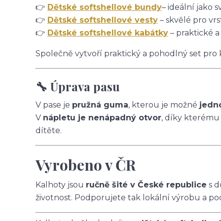
👉
Dětské softshellové bundy
– ideální jako s
👉
Dětské softshellové vesty
– skvělé pro vrs
👉
Dětské softshellové kabátky
– praktické a
Společně vytvoří praktický a pohodlný set pro
🔧 Úprava pasu
V pase je
pružná guma
, kterou je možné
jedn
V
nápletu je nenápadný otvor
, díky kterému
dítěte.
Vyrobeno v ČR
Kalhoty jsou
ručně šité v České republice
s d
životnost. Podporujete tak lokální výrobu a po