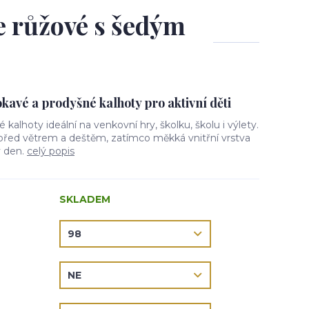
le růžové s šedým
avé a prodyšné kalhoty pro aktivní děti
vé kalhoty ideální na venkovní hry, školku, školu i výlety.
 před větrem a deštěm, zatímco měkká vnitřní vrstva
ý den.
celý popis
SKLADEM