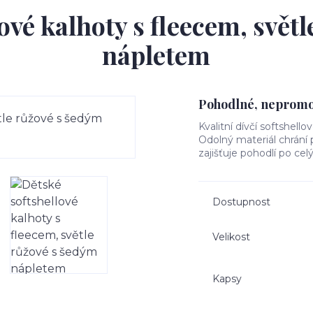
ové kalhoty s fleecem, svět
nápletem
Pohodlné, nepromok
Kvalitní dívčí softshello
Odolný materiál chrání
zajišťuje pohodlí po cel
Dostupnost
Velikost
Kapsy