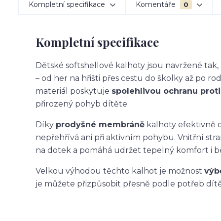
Kompletní specifikace
Komentáře
0
Kompletní specifikace
Dětské softshellové kalhoty jsou navržené ta
– od her na hřišti přes cestu do školky až po ro
materiál poskytuje
spolehlivou ochranu proti 
přirozený pohyb dítěte.
Díky
prodyšné membráně
kalhoty efektivně o
nepřehřívá ani při aktivním pohybu. Vnitřní str
na dotek a pomáhá udržet tepelný komfort i 
Velkou výhodou těchto kalhot je možnost
výb
je můžete přizpůsobit přesně podle potřeb dítět