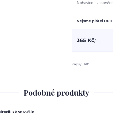
Nohavice - zakončen
Nejsme plátci DPH
365 Kč
/
ks
Kapsy:
NE
Podobné produkty
tracitové se světle