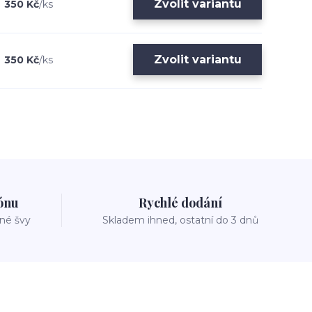
Zvolit variantu
350 Kč
/
ks
Zvolit variantu
350 Kč
/
ks
zónu
Rychlé dodání
vné švy
Skladem ihned, ostatní do 3 dnů