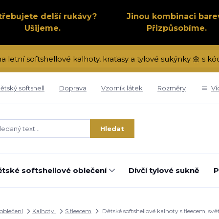
třebujete delší rukávy?
Jinou kombinaci bare
Ušijeme.
Přizpůsobíme.
na letní softshellové kalhoty, kraťasy a tylové sukýnky 🌼 s 
ětský softshell
Doprava
Vzorník látek
Rozměry
Ví
Hledat
tské softshellové oblečení
Dívčí tylové sukně
P
 oblečení
Kalhoty
S fleecem
Dětské softshellové kalhoty s fleecem, sv