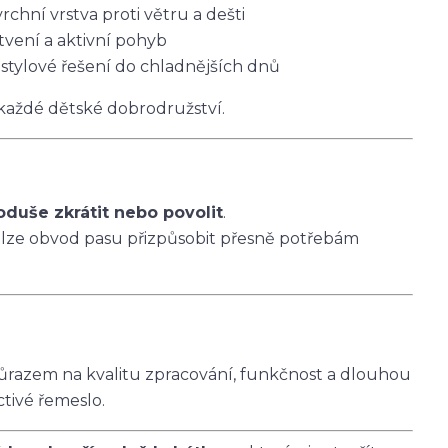
vrchní vrstva proti větru a dešti
tvení a aktivní pohyb
 stylové řešení do chladnějších dnů
 každé dětské dobrodružství.
oduše zkrátit nebo povolit
.
 lze obvod pasu přizpůsobit přesně potřebám
ůrazem na kvalitu zpracování, funkčnost a dlouhou
ctivé řemeslo.