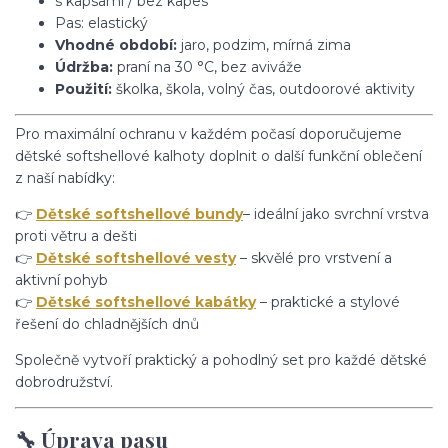
s kapsami / bez kapes
Pas: elastický
Vhodné období:
jaro, podzim, mírná zima
Údržba:
praní na 30 °C, bez aviváže
Použití:
školka, škola, volný čas, outdoorové aktivity
Pro maximální ochranu v každém počasí doporučujeme
dětské softshellové kalhoty doplnit o další funkční oblečení
z naší nabídky:
👉
Dětské softshellové bundy
– ideální jako svrchní vrstva
proti větru a dešti
👉
Dětské softshellové vesty
– skvělé pro vrstvení a
aktivní pohyb
👉
Dětské softshellové kabátky
– praktické a stylové
řešení do chladnějších dnů
Společně vytvoří praktický a pohodlný set pro každé dětské
dobrodružství.
🔧 Úprava pasu