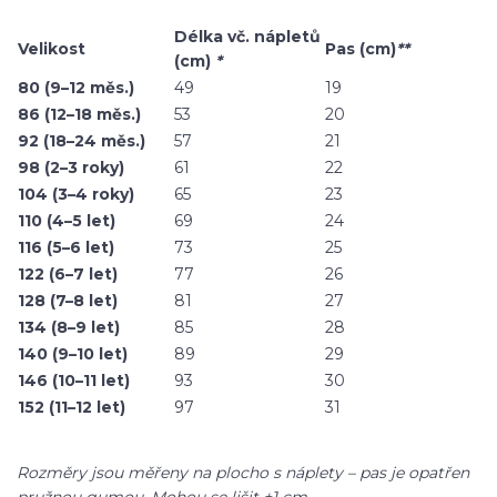
Délka vč. nápletů
Velikost
Pas (cm)
**
(cm)
*
80 (9–12 měs.)
49
19
86 (12–18 měs.)
53
20
92 (18–24 měs.)
57
21
98 (2–3 roky)
61
22
104 (3–4 roky)
65
23
110 (4–5 let)
69
24
116 (5–6 let)
73
25
122 (6–7 let)
77
26
128 (7–8 let)
81
27
134 (8–9 let)
85
28
140 (9–10 let)
89
29
146 (10–11 let)
93
30
152 (11–12 let)
97
31
Rozměry jsou měřeny na plocho s náplety – pas je opatřen