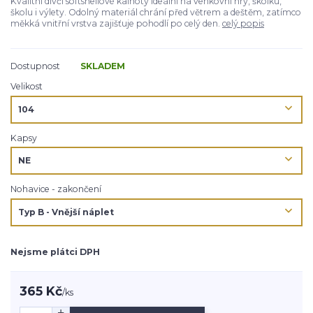
Kvalitní dívčí softshellové kalhoty ideální na venkovní hry, školku,
školu i výlety. Odolný materiál chrání před větrem a deštěm, zatímco
měkká vnitřní vrstva zajišťuje pohodlí po celý den.
celý popis
Dostupnost
SKLADEM
Velikost
Kapsy
Nohavice - zakončení
Nejsme plátci DPH
365 Kč
/
ks