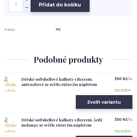
Přidat do košíku
Kapsy:
NE
Podobné produkty
Dětské softshellové kalhoty s fleecem,
350 Kč
/
ks
antracitové se světle růžovým nápletem
SKLADEM
Zvolit variantu
Dětské softshellové kalhoty s fleecem, šedý
350 Kč
/
ks
melange se světle růžovým nápletem
SKLADEM