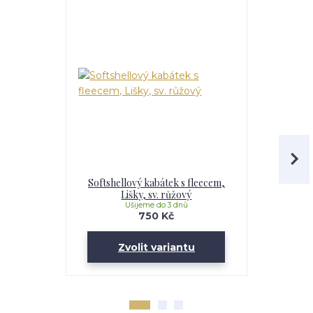
Softshellový kabátek s fleecem,
Dívčí softs
Lišky, sv. růžový
Li
Ušijeme do 3 dnů
U
750 Kč
Zvolit variantu
Zv