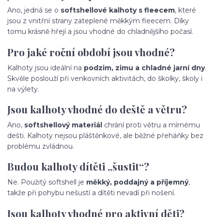
Ano, jedná se o
softshellové kalhoty s fleecem
, které
jsou z vnitřní strany zateplené měkkým fleecem. Díky
tomu krásně hřejí a jsou vhodné do chladnějšího počasí.
Pro jaké roční období jsou vhodné?
Kalhoty jsou ideální na
podzim, zimu a chladné jarní dny
.
Skvěle poslouží při venkovních aktivitách, do školky, školy i
na výlety.
Jsou kalhoty vhodné do deště a větru?
Ano,
softshellový materiál
chrání proti větru a mírnému
dešti. Kalhoty nejsou pláštěnkové, ale běžné přeháňky bez
problému zvládnou.
Budou kalhoty dítěti „šustit“?
Ne. Použitý softshell je
měkký, poddajný a příjemný
,
takže při pohybu nešustí a dítěti nevadí při nošení.
Jsou kalhoty vhodné pro aktivní děti?