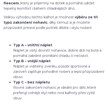
fleecem
, který je příjemný na dotek a pomáhá udržet
tepelný komfort i během chladnějších dnů.
Velkou výhodou těchto kalhot je možnost
výběru ze tří
typů zakončení nohavic
, díky čemuž si je můžete
přizpůsobit přesně podle potřeb dítěte i stylu nošení:
Typ A – vnitřní náplet
Náplet je všitý dovnitř nohavice, dobře drží na botě a
pomáhá zabránit pronikání chladu či nečistot.
Typ B – vnější náplet
Náplet je viditelný zvenku, působí sportovně a
zároveň zajišťuje pohodlné nošení a lepší přizpůsobení
obuvi.
Typ C – bez nápletu
Rovné zakončení nohavic je ideální pro děti, které
preferují volnější styl nebo nosí kalhoty přes vyšší
obuv.