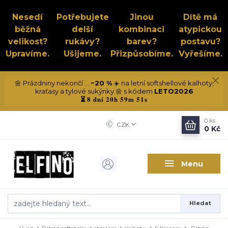
Nesedí
Potřebujete
Jinou
Dítě má
běžná
delší
kombinaci
atypickou
velikost?
rukávy?
barev?
postavu?
Upravíme.
Ušijeme.
Přizpůsobíme.
Vyřešíme.
🌼 Prázdniny nekončí ...
−20 %
☀️ na letní softshellové kalhoty,
kraťasy a tylové sukýnky 🌼 s kódem
LETO2026
8 dní 20h 59m 50s
⏳
0
ks
CZK
0 Kč
Menu
Hledat