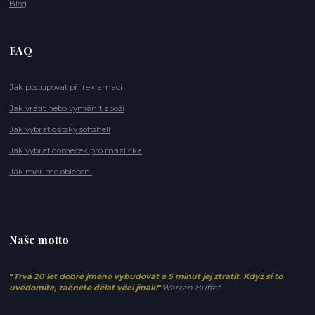
Blog
FAQ
Jak postupovat při reklamaci
Jak vrátit nebo vyměnit zboží
Jak vybrat dětský softshell
Jak vybrat domeček pro mazlíčka
Jak měříme oblečení
Naše motto
"
Trvá 20 let dobré jméno vybudovat a 5 minut jej ztratit. Když si to
uvědomíte, začnete dělat věci jinak!
"
Warren Buffet