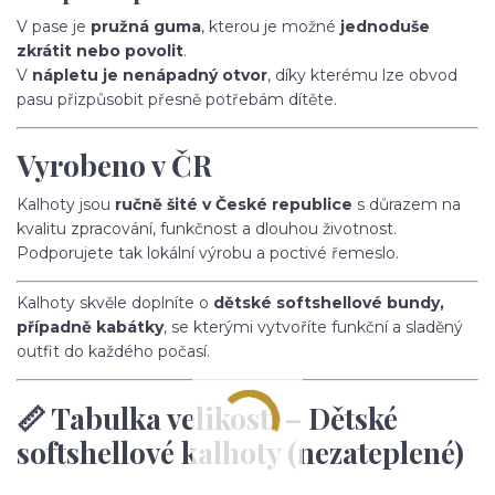
V pase je
pružná guma
, kterou je možné
jednoduše
zkrátit nebo povolit
.
V
nápletu je nenápadný otvor
, díky kterému lze obvod
pasu přizpůsobit přesně potřebám dítěte.
Vyrobeno v ČR
Kalhoty jsou
ručně šité v České republice
s důrazem na
kvalitu zpracování, funkčnost a dlouhou životnost.
Podporujete tak lokální výrobu a poctivé řemeslo.
Kalhoty skvěle doplníte o
dětské softshellové bundy,
případně kabátky
, se kterými vytvoříte funkční a sladěný
outfit do každého počasí.
📏 Tabulka velikostí – Dětské
softshellové kalhoty (nezateplené)