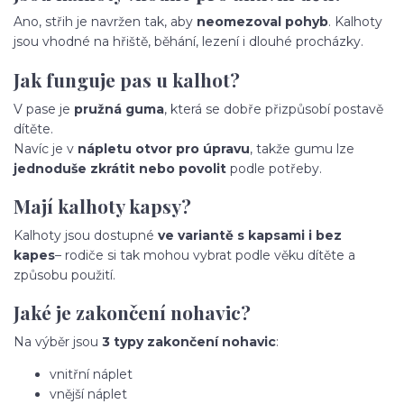
Ano, střih je navržen tak, aby
neomezoval pohyb
. Kalhoty
jsou vhodné na hřiště, běhání, lezení i dlouhé procházky.
Jak funguje pas u kalhot?
V pase je
pružná guma
, která se dobře přizpůsobí postavě
dítěte.
Navíc je v
nápletu otvor pro úpravu
, takže gumu lze
jednoduše zkrátit nebo povolit
podle potřeby.
Mají kalhoty kapsy?
Kalhoty jsou dostupné
ve variantě s kapsami i bez
kapes
– rodiče si tak mohou vybrat podle věku dítěte a
způsobu použití.
Jaké je zakončení nohavic?
Na výběr jsou
3 typy zakončení nohavic
:
vnitřní náplet
vnější náplet