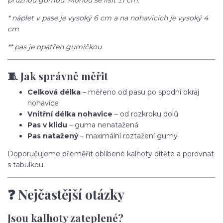
pružnou gumou. Mohou se lišit ±1 cm.
* náplet v pase je vysoký 6 cm a na nohavicích je vysoký 4
cm
** pas je opatřen gumičkou
🧵 Jak správně měřit
Celková délka
– měřeno od pasu po spodní okraj
nohavice
Vnitřní délka nohavice
– od rozkroku dolů
Pas v klidu
– guma nenatažená
Pas natažený
– maximální roztažení gumy
Doporučujeme přeměřit oblíbené kalhoty dítěte a porovnat
s tabulkou.
❓ Nejčastější otázky
Jsou kalhoty zateplené?