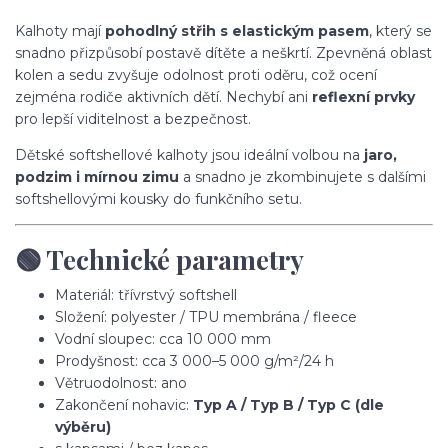
Kalhoty mají
pohodlný střih s elastickým pasem
, který se
snadno přizpůsobí postavě dítěte a neškrtí. Zpevněná oblast
kolen a sedu zvyšuje odolnost proti oděru, což ocení
zejména rodiče aktivních dětí. Nechybí ani
reflexní prvky
pro lepší viditelnost a bezpečnost.
Dětské softshellové kalhoty jsou ideální volbou na
jaro,
podzim i mírnou zimu
a snadno je zkombinujete s dalšími
softshellovými kousky do funkčního setu.
🟢 Technické parametry
Materiál: třívrstvý softshell
Složení: polyester / TPU membrána / fleece
Vodní sloupec: cca 10 000 mm
Prodyšnost: cca 3 000–5 000 g/m²/24 h
Větruodolnost: ano
Zakončení nohavic:
Typ A / Typ B / Typ C (dle
výběru)