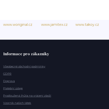
www.woriginal.cz
www.jamitex.cz
www.takoy.cz
Informace pro zákazníky
Všeobecné obchodní podmínky
GDPR
Doprava
Platební údaje
Prodloužená lhůta na vrácení zboží
Vzorník našich látek