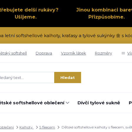
třebujete delší rukávy?
Jinou kombinaci bare
Ušijeme.
Přizpůsobíme.
na letní softshellové kalhoty, kraťasy a tylové sukýnky 🌼 s 
ětský softshell
Doprava
Vzorník látek
Rozměry
Ví
Hledat
tské softshellové oblečení
Dívčí tylové sukně
P
 oblečení
Kalhoty
S fleecem
Dětské softshellové kalhoty s fleecem, sv