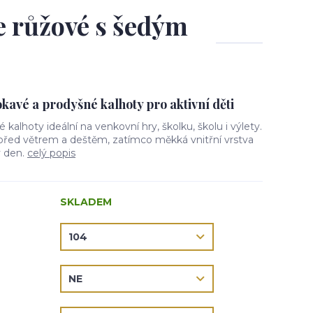
le růžové s šedým
avé a prodyšné kalhoty pro aktivní děti
vé kalhoty ideální na venkovní hry, školku, školu i výlety.
 před větrem a deštěm, zatímco měkká vnitřní vrstva
ý den.
celý popis
SKLADEM