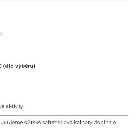
ce
C (dle výběru)
é aktivity
čujeme dětské softshellové kalhoty doplnit o