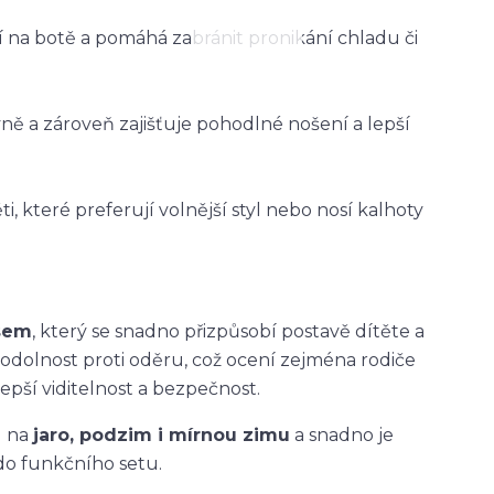
ží na botě a pomáhá zabránit pronikání chladu či
vně a zároveň zajišťuje pohodlné nošení a lepší
i, které preferují volnější styl nebo nosí kalhoty
asem
, který se snadno přizpůsobí postavě dítěte a
 odolnost proti oděru, což ocení zejména rodiče
epší viditelnost a bezpečnost.
u na
jaro, podzim i mírnou zimu
a snadno je
do funkčního setu.