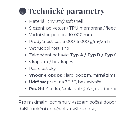
🟢 Technické parametry
Materiál: třívrstvý softshell
Složení: polyester / TPU membrána / flee
Vodní sloupec: cca 10 000 mm
Prodyšnost: cca 3 000–5 000 g/m²/24 h
Větruodolnost: ano
Zakončení nohavic:
Typ A / Typ B / Typ 
s kapsami / bez kapes
Pas: elastický
Vhodné období:
jaro, podzim, mírná zima
Údržba:
praní na 30 °C, bez aviváže
Použití:
školka, škola, volný čas, outdoorov
Pro maximální ochranu v každém počasí doporu
další funkční oblečení z naší nabídky: