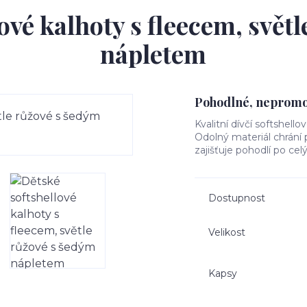
ové kalhoty s fleecem, svět
nápletem
Pohodlné, nepromok
Kvalitní dívčí softshello
Odolný materiál chrání
zajišťuje pohodlí po cel
Dostupnost
Velikost
Kapsy