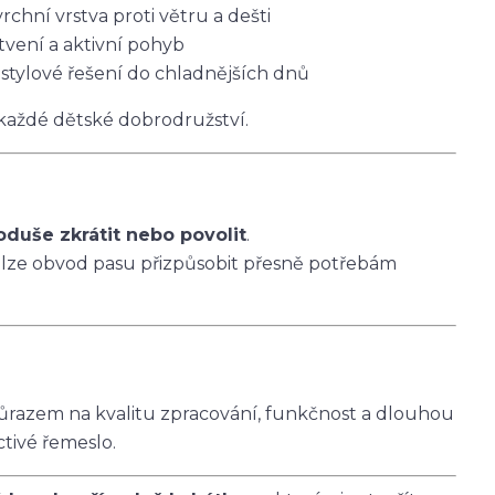
vrchní vrstva proti větru a dešti
tvení a aktivní pohyb
 stylové řešení do chladnějších dnů
 každé dětské dobrodružství.
oduše zkrátit nebo povolit
.
 lze obvod pasu přizpůsobit přesně potřebám
ůrazem na kvalitu zpracování, funkčnost a dlouhou
ctivé řemeslo.