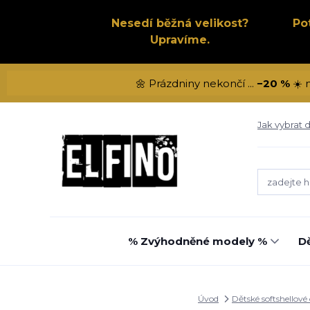
Nesedí běžná velikost?
Po
Upravíme.
🌼 Prázdniny nekončí ...
−20 %
☀️ 
Jak vybrat d
% Zvýhodněné modely %
Dě
Úvod
Dětské softshellové