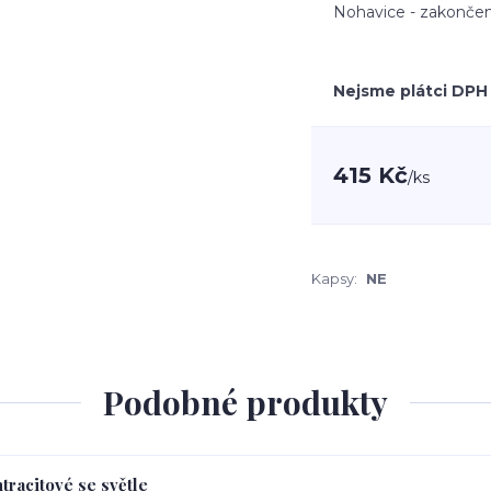
Nohavice - zakončen
Nejsme plátci DPH
415 Kč
/
ks
Kapsy:
NE
Podobné produkty
tracitové se světle