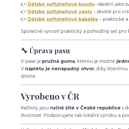
👉
Dětské softshellové bundy
– ideální jako s
👉
Dětské softshellové vesty
– skvělé pro vrs
👉
Dětské softshellové kabátky
– praktické a
Společně vytvoří praktický a pohodlný set pro
🔧 Úprava pasu
V pase je
pružná guma
, kterou je možné
jedn
V
nápletu je nenápadný otvor
, díky kterému
dítěte.
Vyrobeno v ČR
Kalhoty jsou
ručně šité v České republice
s d
životnost. Podporujete tak lokální výrobu a po