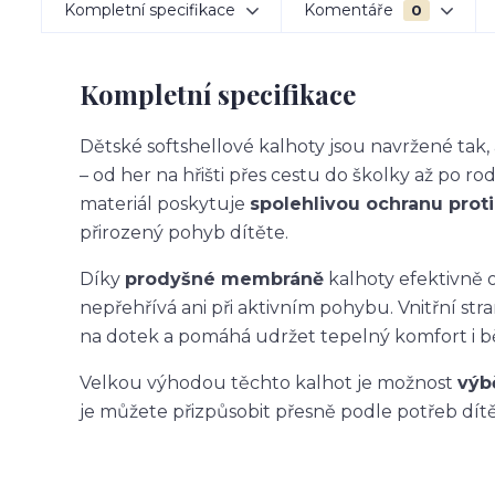
Kompletní specifikace
Komentáře
0
Kompletní specifikace
Dětské softshellové kalhoty jsou navržené ta
– od her na hřišti přes cestu do školky až po ro
materiál poskytuje
spolehlivou ochranu proti 
přirozený pohyb dítěte.
Díky
prodyšné membráně
kalhoty efektivně o
nepřehřívá ani při aktivním pohybu. Vnitřní str
na dotek a pomáhá udržet tepelný komfort i 
Velkou výhodou těchto kalhot je možnost
výb
je můžete přizpůsobit přesně podle potřeb dítět