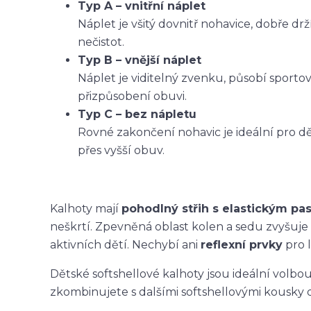
Typ A – vnitřní náplet
Náplet je všitý dovnitř nohavice, dobře dr
nečistot.
Typ B – vnější náplet
Náplet je viditelný zvenku, působí sporto
přizpůsobení obuvi.
Typ C – bez nápletu
Rovné zakončení nohavic je ideální pro dět
přes vyšší obuv.
Kalhoty mají
pohodlný střih s elastickým p
neškrtí. Zpevněná oblast kolen a sedu zvyšuje
aktivních dětí. Nechybí ani
reflexní prvky
pro l
Dětské softshellové kalhoty jsou ideální volbo
zkombinujete s dalšími softshellovými kousky 