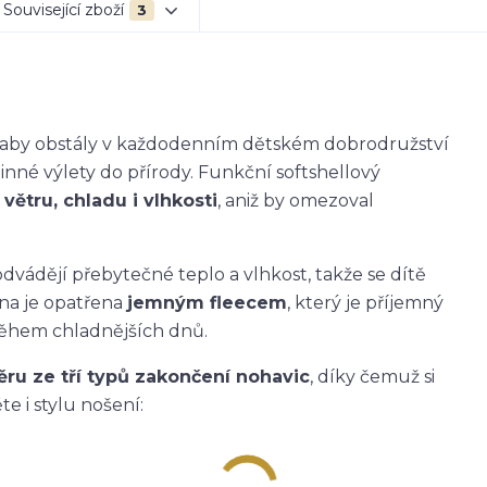
Související zboží
3
k, aby obstály v každodenním dětském dobrodružství
dinné výlety do přírody. Funkční softshellový
větru, chladu i vlhkosti
, aniž by omezoval
dvádějí přebytečné teplo a vlhkost, takže se dítě
ana je opatřena
jemným fleecem
, který je příjemný
během chladnějších dnů.
ěru ze tří typů zakončení nohavic
, díky čemuž si
e i stylu nošení: