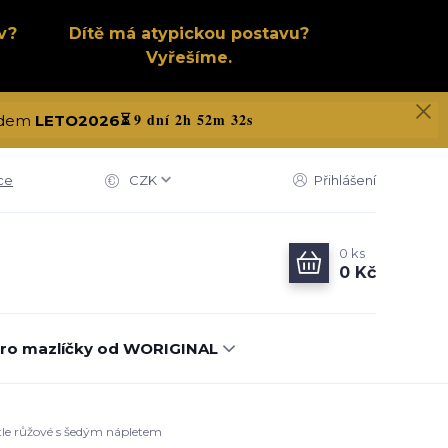
v?
Dítě má atypickou postavu?
Vyřešíme.
9 dní 2h 52m 32s
kódem
LETO2026
⏳
ce
CZK
Přihlášení
0
ks
0 Kč
ro mazlíčky od WORIGINAL
ětle růžové s šedým nápletem