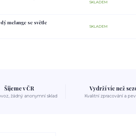
SKLADEM
edý melange se světle
SKLADEM
Šijeme v ČR
Vydrží víc než se
voz, žádný anonymní sklad
Kvalitní zpracování a pe