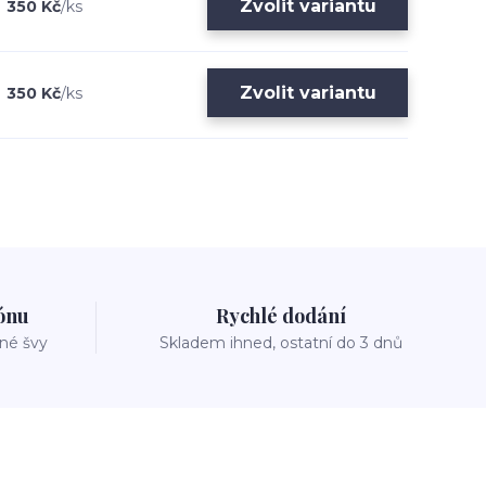
Zvolit variantu
350 Kč
/
ks
Zvolit variantu
350 Kč
/
ks
zónu
Rychlé dodání
vné švy
Skladem ihned, ostatní do 3 dnů