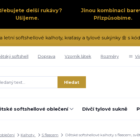
třebujete delší rukávy?
Jinou kombinaci bare
Ušijeme.
Přizpůsobíme.
a letní softshellové kalhoty, kraťasy a tylové sukýnky 🌼 s 
ětský softshell
Doprava
Vzorník látek
Rozměry
Ví
Hledat
tské softshellové oblečení
Dívčí tylové sukně
P
 oblečení
Kalhoty
S fleecem
Dětské softshellové kalhoty s fleecem, sv