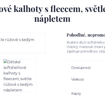
ové kalhoty s fleecem, svět
nápletem
Pohodlné, nepromok
Kvalitní dívčí softshello
Odolný materiál chrání
zajišťuje pohodlí po cel
Dostupnost
Velikost
Kapsy