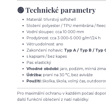
🟢 Technické parametry
Materiál: třívrstvý softshell
Složení: polyester / TPU membrána / flee
Vodní sloupec: cca 10 000 mm
Prodyšnost: cca 3 000–5 000 g/m²/24 h
Větruodolnost: ano
Zakončení nohavic:
Typ A / Typ B / Typ 
s kapsami / bez kapes
Pas: elastický
Vhodné období:
jaro, podzim, mírná zima
Údržba:
praní na 30 °C, bez aviváže
Použití:
školka, škola, volný čas, outdoorov
Pro maximální ochranu v každém počasí doporu
další funkční oblečení z naší nabídky: