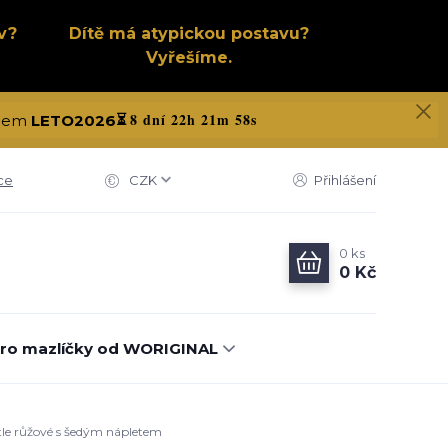
v?
Dítě má atypickou postavu?
Vyřešíme.
8 dní 22h 21m 57s
kódem
LETO2026
⏳
ce
CZK
Přihlášení
0
ks
0 Kč
ro mazlíčky od WORIGINAL
ětle růžové s šedým nápletem