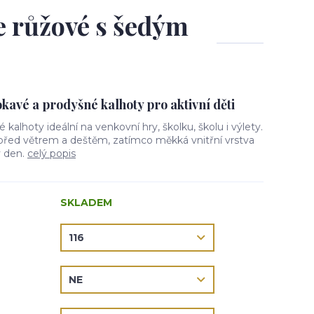
le růžové s šedým
avé a prodyšné kalhoty pro aktivní děti
vé kalhoty ideální na venkovní hry, školku, školu i výlety.
 před větrem a deštěm, zatímco měkká vnitřní vrstva
ý den.
celý popis
SKLADEM