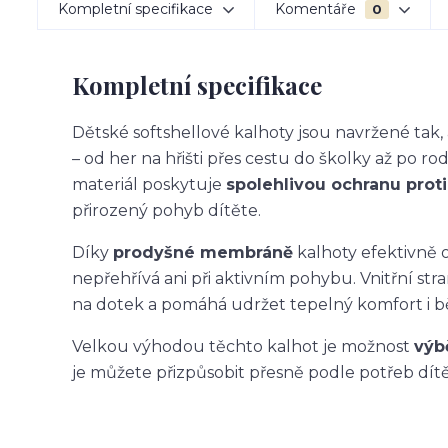
Kompletní specifikace
Komentáře
0
Kompletní specifikace
Dětské softshellové kalhoty jsou navržené ta
– od her na hřišti přes cestu do školky až po ro
materiál poskytuje
spolehlivou ochranu proti 
přirozený pohyb dítěte.
Díky
prodyšné membráně
kalhoty efektivně o
nepřehřívá ani při aktivním pohybu. Vnitřní str
na dotek a pomáhá udržet tepelný komfort i 
Velkou výhodou těchto kalhot je možnost
výb
je můžete přizpůsobit přesně podle potřeb dítět