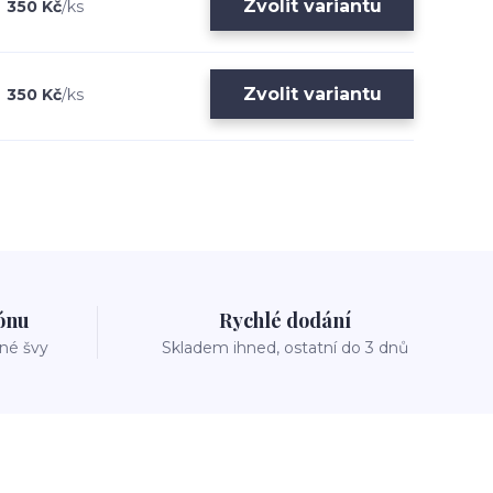
Zvolit variantu
350 Kč
/
ks
Zvolit variantu
350 Kč
/
ks
zónu
Rychlé dodání
vné švy
Skladem ihned, ostatní do 3 dnů