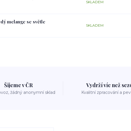
SKLADEM
edý melange se světle
SKLADEM
Šijeme v ČR
Vydrží víc než se
voz, žádný anonymní sklad
Kvalitní zpracování a pe