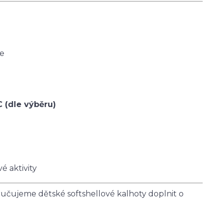
ce
C (dle výběru)
é aktivity
čujeme dětské softshellové kalhoty doplnit o