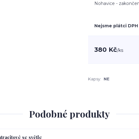
Nohavice - zakončen
Nejsme plátci DPH
380 Kč
/
ks
Kapsy:
NE
Podobné produkty
tracitové se světle