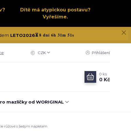
v?
Dítě má atypickou postavu?
Vyřešíme.
8 dní 6h 31m 50s
kódem
LETO2026
⏳
ce
CZK
Přihlášení
0
ks
0 Kč
ro mazlíčky od WORIGINAL
ětle růžové s šedým nápletem