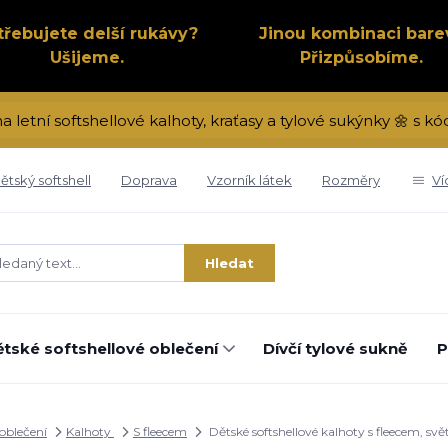
třebujete delší rukávy?
Jinou kombinaci bare
Ušijeme.
Přizpůsobíme.
na letní softshellové kalhoty, kraťasy a tylové sukýnky 🌼 s 
ětský softshell
Doprava
Vzorník látek
Rozměry
Ví
Hledat
tské softshellové oblečení
Dívčí tylové sukně
P
 oblečení
Kalhoty
S fleecem
Dětské softshellové kalhoty s fleecem, sv