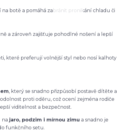
ží na botě a pomáhá zabránit pronikání chladu či
vně a zároveň zajišťuje pohodlné nošení a lepší
i, které preferují volnější styl nebo nosí kalhoty
asem
, který se snadno přizpůsobí postavě dítěte a
 odolnost proti oděru, což ocení zejména rodiče
epší viditelnost a bezpečnost.
u na
jaro, podzim i mírnou zimu
a snadno je
do funkčního setu.