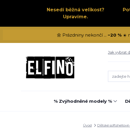
Nesedí běžná velikost?
Po
Upravíme.
🌼 Prázdniny nekončí ...
−20 %
☀️ 
Jak vybrat d
% Zvýhodněné modely %
Dě
Úvod
Dětské softshellové