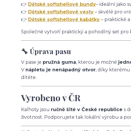
👉
Dětské softshellové bundy
– ideální jako s
👉
Dětské softshellové vesty
– skvělé pro vrs
👉
Dětské softshellové kabátky
– praktické a
Společně vytvoří praktický a pohodlný set pro
🔧 Úprava pasu
V pase je
pružná guma
, kterou je možné
jedn
V
nápletu je nenápadný otvor
, díky kterému
dítěte.
Vyrobeno v ČR
Kalhoty jsou
ručně šité v České republice
s d
životnost. Podporujete tak lokální výrobu a po