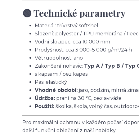
🟢 Technické parametry
Materiál: třívrstvý softshell
Složení: polyester / TPU membrána / flee
Vodní sloupec: cca 10 000 mm
Prodyšnost: cca 3 000–5 000 g/m²/24 h
Větruodolnost: ano
Zakončení nohavic:
Typ A / Typ B / Typ 
s kapsami / bez kapes
Pas: elastický
Vhodné období:
jaro, podzim, mírná zima
Údržba:
praní na 30 °C, bez aviváže
Použití:
školka, škola, volný čas, outdoorov
Pro maximální ochranu v každém počasí doporu
další funkční oblečení z naší nabídky: