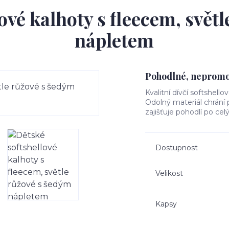
ové kalhoty s fleecem, svět
nápletem
Pohodlné, nepromok
Kvalitní dívčí softshello
Odolný materiál chrání
zajišťuje pohodlí po cel
Dostupnost
Velikost
Kapsy