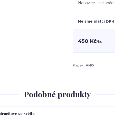
Nohavice - zakončen
Nejsme plátci DPH
450 Kč
/
ks
Kapsy:
ANO
Podobné produkty
tracitové se světle