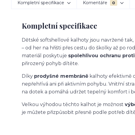
Kompletní specifikace
Komentáře
0
Kompletní specifikace
Dětské softshellové kalhoty jsou navržené ta
– od her na hřišti přes cestu do školky až po ro
materiál poskytuje
spolehlivou ochranu proti 
přirozený pohyb dítěte.
Díky
prodyšné membráně
kalhoty efektivně o
nepřehřívá ani při aktivním pohybu. Vnitřní str
na dotek a pomáhá udržet tepelný komfort i 
Velkou výhodou těchto kalhot je možnost
výb
je můžete přizpůsobit přesně podle potřeb dítět