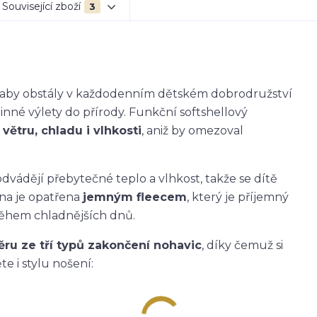
Související zboží
3
k, aby obstály v každodenním dětském dobrodružství
dinné výlety do přírody. Funkční softshellový
větru, chladu i vlhkosti
, aniž by omezoval
dvádějí přebytečné teplo a vlhkost, takže se dítě
ana je opatřena
jemným fleecem
, který je příjemný
během chladnějších dnů.
ěru ze tří typů zakončení nohavic
, díky čemuž si
e i stylu nošení: