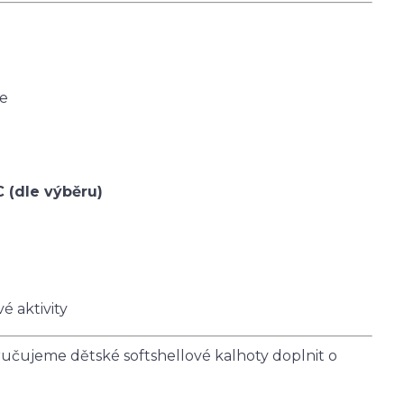
ce
C (dle výběru)
é aktivity
čujeme dětské softshellové kalhoty doplnit o