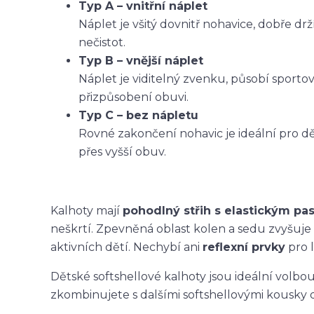
Typ A – vnitřní náplet
Náplet je všitý dovnitř nohavice, dobře dr
nečistot.
Typ B – vnější náplet
Náplet je viditelný zvenku, působí sporto
přizpůsobení obuvi.
Typ C – bez nápletu
Rovné zakončení nohavic je ideální pro dět
přes vyšší obuv.
Kalhoty mají
pohodlný střih s elastickým p
neškrtí. Zpevněná oblast kolen a sedu zvyšuje
aktivních dětí. Nechybí ani
reflexní prvky
pro l
Dětské softshellové kalhoty jsou ideální volbo
zkombinujete s dalšími softshellovými kousky 