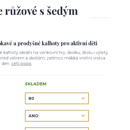
le růžové s šedým
avé a prodyšné kalhoty pro aktivní děti
vé kalhoty ideální na venkovní hry, školku, školu i výlety.
 před větrem a deštěm, zatímco měkká vnitřní vrstva
ý den.
celý popis
SKLADEM