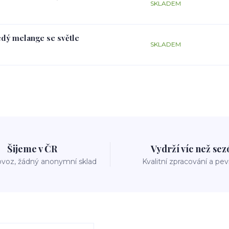
SKLADEM
edý melange se světle
SKLADEM
Šijeme v ČR
Vydrží víc než se
voz, žádný anonymní sklad
Kvalitní zpracování a pe