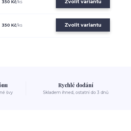
Zvolit variantu
350 Kč
/
ks
Zvolit variantu
350 Kč
/
ks
zónu
Rychlé dodání
vné švy
Skladem ihned, ostatní do 3 dnů