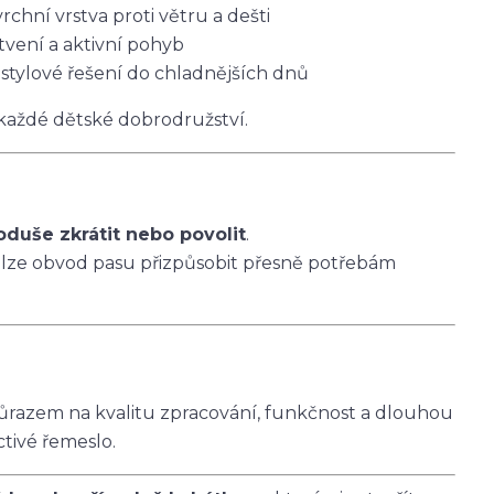
vrchní vrstva proti větru a dešti
tvení a aktivní pohyb
 stylové řešení do chladnějších dnů
 každé dětské dobrodružství.
oduše zkrátit nebo povolit
.
 lze obvod pasu přizpůsobit přesně potřebám
ůrazem na kvalitu zpracování, funkčnost a dlouhou
ctivé řemeslo.