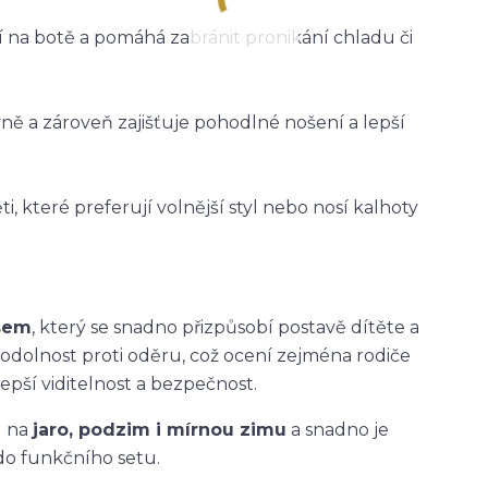
ží na botě a pomáhá zabránit pronikání chladu či
vně a zároveň zajišťuje pohodlné nošení a lepší
i, které preferují volnější styl nebo nosí kalhoty
asem
, který se snadno přizpůsobí postavě dítěte a
 odolnost proti oděru, což ocení zejména rodiče
epší viditelnost a bezpečnost.
u na
jaro, podzim i mírnou zimu
a snadno je
do funkčního setu.