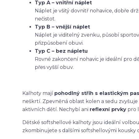
Typ A – vnitřní náplet
Náplet je všitý dovnitř nohavice, dobře dr
nečistot.
Typ B – vnější náplet
Náplet je viditelný zvenku, působí sporto
přizpůsobení obuvi.
Typ C – bez nápletu
Rovné zakončení nohavic je ideální pro dět
přes vyšší obuv.
Kalhoty mají
pohodlný střih s elastickým p
neškrtí. Zpevněná oblast kolen a sedu zvyšuje
aktivních dětí. Nechybí ani
reflexní prvky
pro l
Dětské softshellové kalhoty jsou ideální volbo
zkombinujete s dalšími softshellovými kousky 