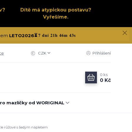
v?
Dítě má atypickou postavu?
Vyřešíme.
7 dní 21h 46m 42s
kódem
LETO2026
⏳
ce
CZK
Přihlášení
0
ks
0 Kč
ro mazlíčky od WORIGINAL
ětle růžové s šedým nápletem