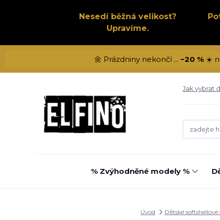
Nesedí běžná velikost?
Po
Upravíme.
🌼 Prázdniny nekončí ...
−20 %
☀️ n
Jak vybrat d
% Zvýhodněné modely %
Dě
Úvod
Dětské softshellové