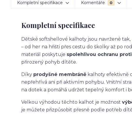
Kompletní specifikace
Komentáře
0
Kompletní specifikace
Dětské softshellové kalhoty jsou navržené ta
– od her na hřišti přes cestu do školky až po ro
materiál poskytuje
spolehlivou ochranu proti 
přirozený pohyb dítěte.
Díky
prodyšné membráně
kalhoty efektivně o
nepřehřívá ani při aktivním pohybu. Vnitřní str
na dotek a pomáhá udržet tepelný komfort i 
Velkou výhodou těchto kalhot je možnost
výb
je můžete přizpůsobit přesně podle potřeb dítět