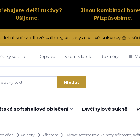
třebujete delší rukávy?
Jinou kombinaci bare
Ušijeme.
Přizpůsobíme.
a letní softshellové kalhoty, kraťasy a tylové sukýnky 🌼 s 
ětský softshell
Doprava
Vzorník látek
Rozměry
Ví
Hledat
tské softshellové oblečení
Dívčí tylové sukně
P
 oblečení
Kalhoty
S fleecem
Dětské softshellové kalhoty s fleecem, sv