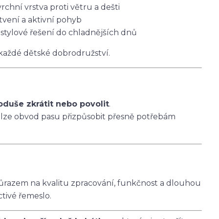
vrchní vrstva proti větru a dešti
tvení a aktivní pohyb
 stylové řešení do chladnějších dnů
 každé dětské dobrodružství.
oduše zkrátit nebo povolit
.
 lze obvod pasu přizpůsobit přesně potřebám
ůrazem na kvalitu zpracování, funkčnost a dlouhou
ctivé řemeslo.