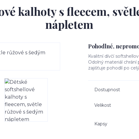
ové kalhoty s fleecem, svět
nápletem
Pohodlné, nepromok
Kvalitní dívčí softshello
Odolný materiál chrání
zajišťuje pohodlí po cel
Dostupnost
Velikost
Kapsy