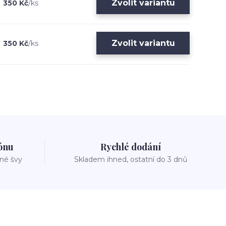
Zvolit variantu
350 Kč
/
ks
Zvolit variantu
350 Kč
/
ks
zónu
Rychlé dodání
vné švy
Skladem ihned, ostatní do 3 dnů