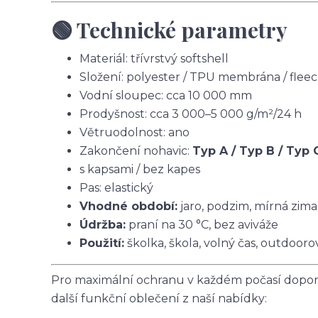
🟢 Technické parametry
Materiál: třívrstvý softshell
Složení: polyester / TPU membrána / flee
Vodní sloupec: cca 10 000 mm
Prodyšnost: cca 3 000–5 000 g/m²/24 h
Větruodolnost: ano
Zakončení nohavic:
Typ A / Typ B / Typ 
s kapsami / bez kapes
Pas: elastický
Vhodné období:
jaro, podzim, mírná zima
Údržba:
praní na 30 °C, bez aviváže
Použití:
školka, škola, volný čas, outdoorov
Pro maximální ochranu v každém počasí doporu
další funkční oblečení z naší nabídky: