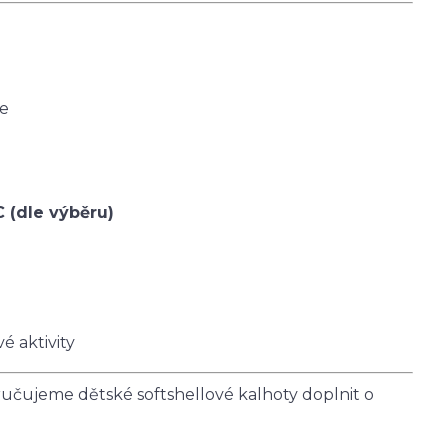
ce
C (dle výběru)
é aktivity
čujeme dětské softshellové kalhoty doplnit o