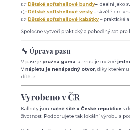
👉
Dětské softshellové bundy
– ideální jako s
👉
Dětské softshellové vesty
– skvělé pro vrs
👉
Dětské softshellové kabátky
– praktické a
Společně vytvoří praktický a pohodlný set pro
🔧 Úprava pasu
V pase je
pružná guma
, kterou je možné
jedn
V
nápletu je nenápadný otvor
, díky kterému
dítěte.
Vyrobeno v ČR
Kalhoty jsou
ručně šité v České republice
s d
životnost. Podporujete tak lokální výrobu a po