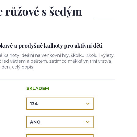
le růžové s šedým
avé a prodyšné kalhoty pro aktivní děti
vé kalhoty ideální na venkovní hry, školku, školu i výlety.
 před větrem a deštěm, zatímco měkká vnitřní vrstva
ý den.
celý popis
SKLADEM