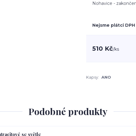
Nohavice - zakončen
Nejsme plátci DPH
510 Kč
/
ks
Kapsy:
ANO
Podobné produkty
tracitové se světle