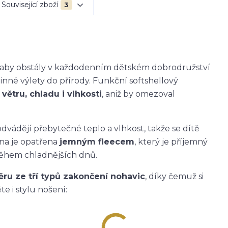
Související zboží
3
k, aby obstály v každodenním dětském dobrodružství
dinné výlety do přírody. Funkční softshellový
větru, chladu i vlhkosti
, aniž by omezoval
dvádějí přebytečné teplo a vlhkost, takže se dítě
ana je opatřena
jemným fleecem
, který je příjemný
během chladnějších dnů.
ěru ze tří typů zakončení nohavic
, díky čemuž si
e i stylu nošení: