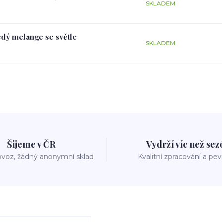
SKLADEM
edý melange se světle
SKLADEM
Šijeme v ČR
Vydrží víc než se
voz, žádný anonymní sklad
Kvalitní zpracování a pe